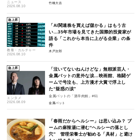
ニュース
竹橋大吉
2026.08.10
急上昇
「AI関連株を買えば儲かる」はもう古
い…35年市場を見てきた国際的投資家が
語る「これから本当に上がる企業」の条
件
教養・カルチャー
木戸次郎
2026.08.10
急上昇
「泣いてないねんけどな」無頼派芸人・
金属バットの意外な涙…映画館、格闘ゲ
ームで号泣も、上方漫才大賞で浮上し
た“疑惑の涙”
金属バットの「酒辛肉鮪」#61
エンタメ
2026.08.09
金属バット
「春雨だからヘルシー」は思い込み？ ブ
ームの麻辣湯に潜む“ヘルシーの落とし
穴” 管理栄養士が勧める「具材」と避け