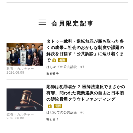
会員限定記事
タトゥー裁判・逆転無罪が勝ち取った多
くの成果…社会のおかしな制度や課題の
解決を目指す「公共訴訟」に辿り着くま
で
有料
はじめての公共訴訟 #7
教養・カルチャー
2026.06.09
亀石倫子
彫師は犯罪者か？ 医師法違反でまさかの
有罪、問われた職業選択の自由と日本初
の訴訟費用クラウドファンディング
有料
はじめての公共訴訟 #6
教養・カルチャー
2026.06.08
亀石倫子