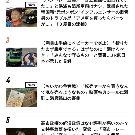
NEW
た…」と供述も追尾車両はナシ、逮捕された
韓国籍“元ボンボン”インフルエンサーの刺青
男のトラブル歴「アメ車を買ったらパーツ
が…」《３度目の逮捕》
〈満員山手線にベビーカーで炎上〉「折りた
たまず乗車できる」はずなのに「避けるべ
き」「みんなで守るもの」と賛否…JR東日
本が示した見解
NEW
〈ちいかわ争奪戦〉「転売ヤーから買うなん
て魂を売るようなもの」映画特典シールに殺
到…満席続出の裏側
高市政権の経済政策はなぜ評判が悪いのか？
支持率急落を招いた“変節”…「高市トレー