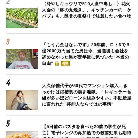
〈冷やしキュウリで510人食中毒も…〉花火
大会の「豚の丸焼き」、キッチンカーの「ケ
バブ」も…酷暑の夏祭りで注意したい食べ物
「もうお金はないです」20年前、ロト6で３
億2000万円当てた男は今…当選後も会社を
辞めなかった男が定年後に気づいた“本当の
自由”
有料
大久保佳代子が50代でマンション購入…き
っかけは浴槽裏の湯垢地獄、「レギュラー番
組が多いほどローンを組みやすい」不動産屋
に言われた“芸能人ならではの事情”
【5日前のパスタを食べた20歳の学生が死
亡】電子レンジの再加熱での殺菌効果も期待