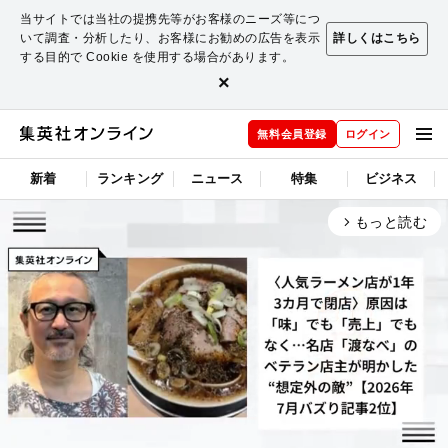
当サイトでは当社の提携先等がお客様のニーズ等につ
いて調査・分析したり、お客様にお勧めの広告を表示
詳しくはこちら
する目的で Cookie を使用する場合があります。
×
無料会員登録
ログイン
新着
ランキング
ニュース
特集
ビジネス
もっと読む
arrow_forward_ios