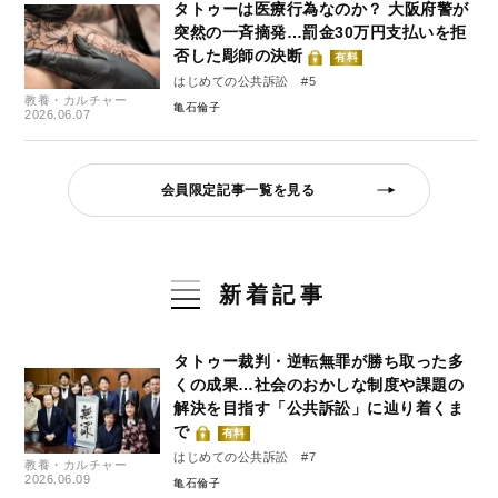
タトゥーは医療行為なのか？ 大阪府警が
突然の一斉摘発…罰金30万円支払いを拒
否した彫師の決断
有料
はじめての公共訴訟 #5
教養・カルチャー
亀石倫子
2026.06.07
会員限定記事一覧を見る
新着記事
タトゥー裁判・逆転無罪が勝ち取った多
くの成果…社会のおかしな制度や課題の
解決を目指す「公共訴訟」に辿り着くま
で
有料
はじめての公共訴訟 #7
教養・カルチャー
2026.06.09
亀石倫子