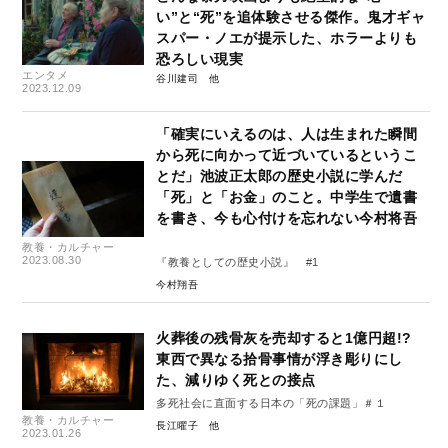
い”と“死”を追体験させる傑作。鬼才ギャ
スパー・ノエが提示した、ホラーよりも
恐ろしい現実
エンタメ
谷川建司
2023.12.09
「確実にいえるのは、人は生まれた瞬間
から死に向かって近づいているというこ
とだ」池波正太郎の歴史小説に学んだ
「死」と「お金」のこと。中学生で遺書
を書き、今も心付けを忘れない今村将吾
教養・カルチャー
2023.08.30
『教養としての歴史小説』 #1
今村翔吾
火葬後の残骨灰を売却すると1億円超!?
東西で異なる拾骨事情が浮き彫りにし
た、減りゆく死との接点
多死社会に直面する日本の「死の課題」＃１
教養・カルチャー
長江曜子
2023.01.26