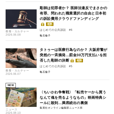
彫師は犯罪者か？ 医師法違反でまさかの
有罪、問われた職業選択の自由と日本初
の訴訟費用クラウドファンディング
有料
はじめての公共訴訟 #6
教養・カルチャー
2026.06.08
亀石倫子
タトゥーは医療行為なのか？ 大阪府警が
突然の一斉摘発…罰金30万円支払いを拒
否した彫師の決断
有料
はじめての公共訴訟 #5
教養・カルチャー
亀石倫子
2026.06.07
NEW
〈ちいかわ争奪戦〉「転売ヤーから買う
なんて魂を売るようなもの」映画特典シ
ールに殺到…満席続出の裏側
集英社オンライン編集部ニュース班
ニュース
2026.08.10