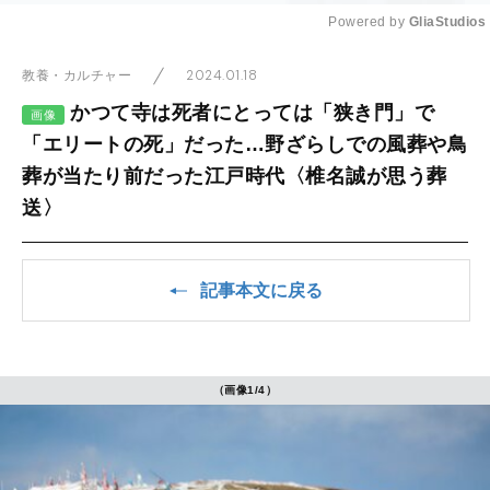
Powered by 
GliaStudios
Mute
2024.01.18
教養・カルチャー
かつて寺は死者にとっては「狭き門」で
画像
「エリートの死」だった…野ざらしでの風葬や鳥
葬が当たり前だった江戸時代〈椎名誠が思う葬
送〉
記事本文に戻る
（画像1/4）