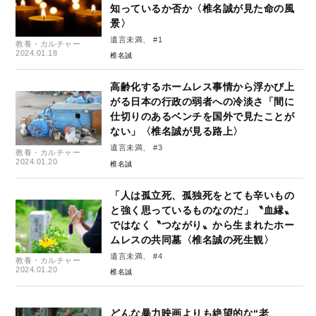
知っているか否か〈椎名誠が見た命の風
景〉
遺言未満、 #1
教養・カルチャー
2024.01.18
椎名誠
高齢化するホームレス事情から浮かび上
がる日本の行政の弱者への冷淡さ「間に
仕切りのあるベンチを国外で見たことが
ない」〈椎名誠が見る路上〉
遺言未満、 #3
教養・カルチャー
2024.01.20
椎名誠
「人は孤立死、孤独死をとても辛いもの
と強く思っているものなのだ」〝血縁〟
ではなく〝つながり〟から生まれたホー
ムレスの共同墓〈椎名誠の死生観〉
遺言未満、 #4
教養・カルチャー
2024.01.20
椎名誠
どんな暴力映画よりも絶望的な“老