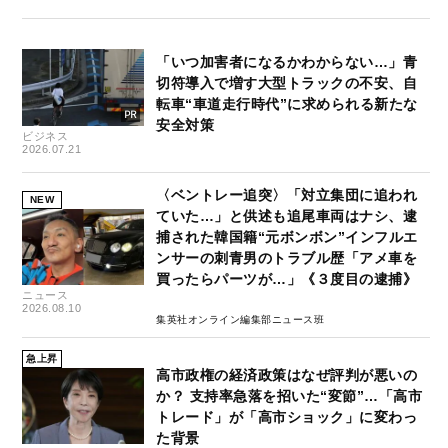
「いつ加害者になるかわからない…」青
切符導入で増す大型トラックの不安、自
転車“車道走行時代”に求められる新たな
安全対策
ビジネス
2026.07.21
〈ベントレー追突〉「対立集団に追われ
NEW
ていた…」と供述も追尾車両はナシ、逮
捕された韓国籍“元ボンボン”インフルエ
ンサーの刺青男のトラブル歴「アメ車を
買ったらパーツが…」《３度目の逮捕》
ニュース
2026.08.10
集英社オンライン編集部ニュース班
急上昇
高市政権の経済政策はなぜ評判が悪いの
か？ 支持率急落を招いた“変節”…「高市
トレード」が「高市ショック」に変わっ
た背景