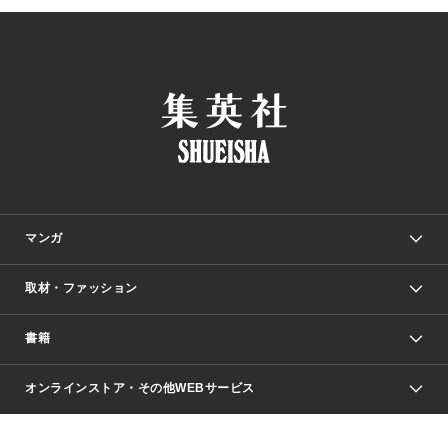
マンガ
取材・ファッション
少年マンガ
週刊少年ジャンプ
書籍
ファッション・美容
青年マンガ
ジャンプSQ.
Seventeen
週刊ヤングジャンプ
オンラインストア・その他WEBサービス
文芸・文庫・総合
芸能・情報・スポーツ
少女マンガ
Vジャンプ
non-no Web
ヤングジャンプ定期購読デジタル
すばる
Myojo
オンラインストア
りぼん
学芸・ノンフィクション・新書