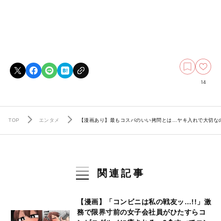
14
TOP
エンタメ
【漫画あり】最もコスパのいい拷問とは…ヤキ入れで大切な
関連記事
【漫画】「コンビニは私の戦友ッ…!!」激
務で限界寸前の女子会社員がひたすらコ