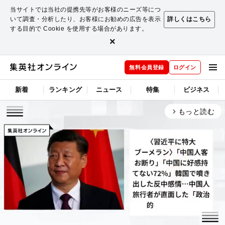
当サイトでは当社の提携先等がお客様のニーズ等につ
いて調査・分析したり、お客様にお勧めの広告を表示
詳しくはこちら
する目的で Cookie を使用する場合があります。
×
無料会員登録
ログイン
新着
ランキング
ニュース
特集
ビジネス
もっと読む
arrow_forward_ios