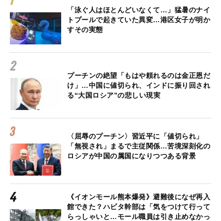
「泳ぐ人はほとんどいなくて…」猛暑のナイ
トプールで起きていた異変…港区女子が明か
すその実態
プーチンの絶望「もはや頼れるのは金正恩だ
け」…中国に値切られ、インドに振り回され
る“大国ロシア”の悲しい現実
〈屈辱のプーチン〉習近平に「値切られ」
「無視され」まるで主従関係…苦境深刻化の
ロシアが中国の属国になりつつある背景
《イオンモール熊本爆発》避難後になぜ再入
館できた？ハビタ幹部は「気をつけて行って
らっしゃいと…モール職員は引き止めなかっ