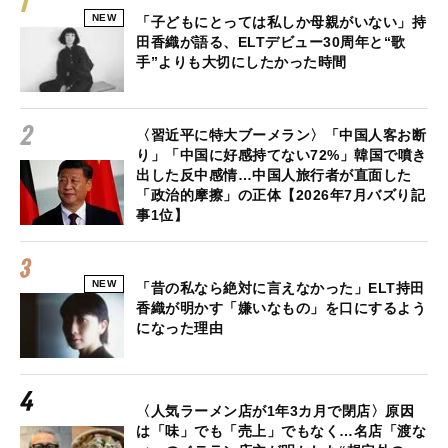
NEW
「子どもにとっては私しか母親がいない」持
田香織が語る、ELTデビュー30周年と“歌
手”よりも大切にしたかった時間
〈習近平に特大ブーメラン〉「中国人客お断
り」「中国に好感持てない72%」韓国で噴き
出した反中感情…中国人旅行者が直面した
「政治的摩擦」の正体【2026年7月バズり記
事1位】
NEW
「昔の私なら絶対に言えなかった」ELT持田
香織が明かす「嫌いなもの」を口にするよう
になった理由
〈人気ラーメン店が1年3カ月で閉店〉原因
は「味」でも「売上」でもなく…名店「渡な