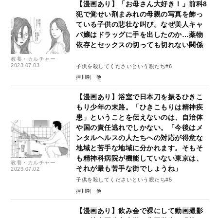
【漫画あり】「お母さん大好き！」前科8
犯で覚せい剤まみれの母親の写真を飾っ
ている子供の悲壮な叫び。なぜ美人キャ
バ嬢はドラッグに手を出したのか…薬物
依存とセックスの切っても切れない関係
教養・カルチャー
2023.07.03
子供を殺してくださいという親たち#6
押川剛
【漫画あり】浴室で日本刀を振るひきこ
もり少年の末路。「ひきこもりは精神疾
患」ということを伝えないのは、自治体
や国の責任逃れでしかない。「今後はメ
ンタルヘルスの人たちへの対応が得意な
地域と苦手な地域に分かれます。そもそ
も精神科病院が機能していない東京は、
教養・カルチャー
それが最も苦手な街でしょうね」
2023.07.02
子供を殺してくださいという親たち#5
押川剛
【漫画あり】飲み会で裸にして動画撮影