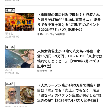
急上昇
《祇園祭の露店付近で撮影？》包装され
た焼きそば麺が「地面に直置き…」 夏祭
りで食中毒を避ける“店選び”のポイント
【2026年7月バズり記事4位】
暮らし
集英社オンライン編集部
2026.08.07
急上昇
人気女流雀士が31歳で八丈島へ移住…家
賃15万円→3万円、1K→4LDK「東京では
壊れてしまうと…」【2026年7月バズり
記事3位】
暮らし
松岡千晶
2026.08.07
急上昇
〈人気ラーメン店が1年3カ月で閉店〉原
因は「味」でも「売上」でもなく…名店
「渡なべ」のベテラン店主が明かした“想
定外の敵”【2026年7月バズり記事2位】
教養・カルチャー