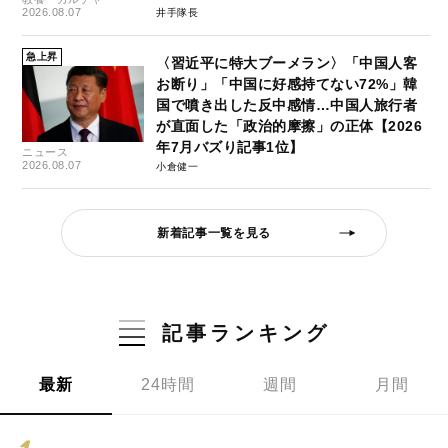
2026.08.07
井手隊長
急上昇
〈習近平に特大ブーメラン〉「中国人客
お断り」「中国に好感持てない72%」韓
国で噴き出した反中感情…中国人旅行者
が直面した「政治的摩擦」の正体【2026
年7月バズり記事1位】
ニュース
2026.08.07
小倉健一
新着記事一覧を見る
記事ランキング
最新
24時間
週間
月間