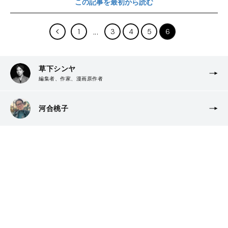
この記事を最初から読む
1
3
4
5
6
草下シンヤ
編集者、作家、漫画原作者
河合桃子