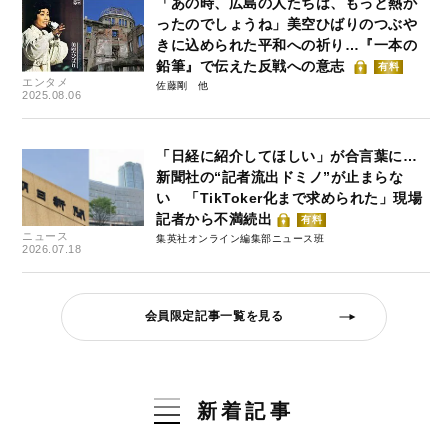
「あの時、広島の人たちは、もっと熱か
ったのでしょうね」美空ひばりのつぶや
きに込められた平和への祈り…『一本の
鉛筆』で伝えた反戦への意志
有料
エンタメ
佐藤剛
2025.08.06
「日経に紹介してほしい」が合言葉に…
新聞社の“記者流出ドミノ”が止まらな
い 「TikToker化まで求められた」現場
記者から不満続出
有料
ニュース
集英社オンライン編集部ニュース班
2026.07.18
会員限定記事一覧を見る
新着記事