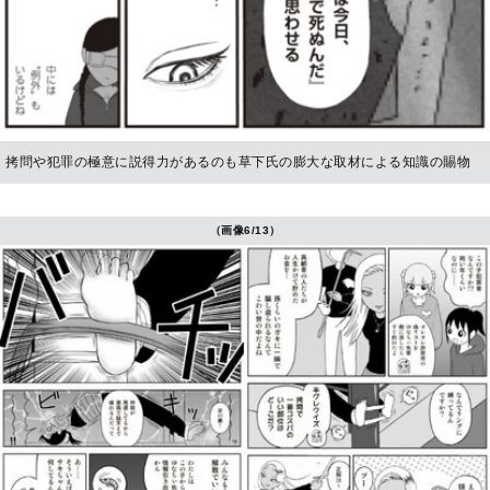
拷問や犯罪の極意に説得力があるのも草下氏の膨大な取材による知識の賜物
（画像6/13）