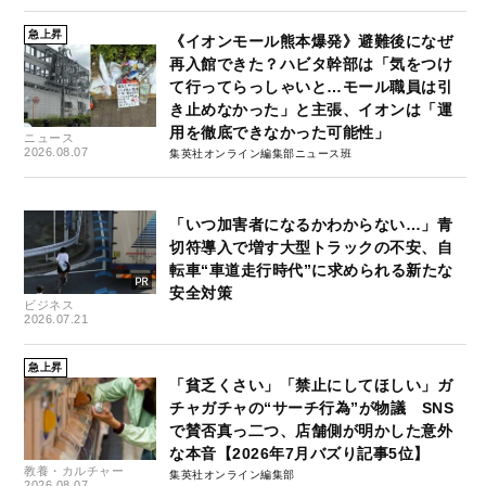
急上昇
《イオンモール熊本爆発》避難後になぜ
再入館できた？ハビタ幹部は「気をつけ
て行ってらっしゃいと…モール職員は引
き止めなかった」と主張、イオンは「運
用を徹底できなかった可能性」
ニュース
2026.08.07
集英社オンライン編集部ニュース班
「いつ加害者になるかわからない…」青
切符導入で増す大型トラックの不安、自
転車“車道走行時代”に求められる新たな
安全対策
ビジネス
2026.07.21
急上昇
「貧乏くさい」「禁止にしてほしい」ガ
チャガチャの“サーチ行為”が物議 SNS
で賛否真っ二つ、店舗側が明かした意外
な本音【2026年7月バズり記事5位】
教養・カルチャー
集英社オンライン編集部
2026.08.07