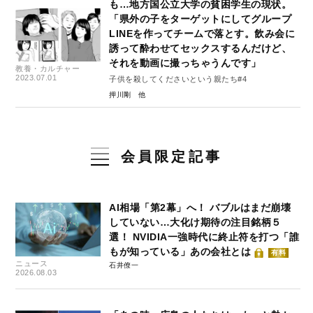
も…地方国公立大学の貧困学生の現状。
「県外の子をターゲットにしてグループ
LINEを作ってチームで落とす。飲み会に
誘って酔わせてセックスするんだけど、
それを動画に撮っちゃうんです」
教養・カルチャー
2023.07.01
子供を殺してくださいという親たち#4
押川剛
会員限定記事
AI相場「第2幕」へ！ バブルはまだ崩壊
していない…大化け期待の注目銘柄５
選！ NVIDIA一強時代に終止符を打つ「誰
もが知っている」あの会社とは
有料
ニュース
石井僚一
2026.08.03