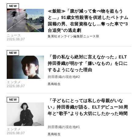
NEW
≪飯能≫「腹が減って食べ物を盗もう
と…」91歳女性殺害を供述したベトナム
国籍の男、在留資格なし…奪った車で“3
台追突”の逃走劇
ニュース
集英社オンライン編集部ニュース班
2026.08.07
NEW
「昔の私なら絶対に言えなかった」ELT
持田香織が明かす「嫌いなもの」を口に
するようになった理由
持田香織の現在地#2
エンタメ
黒島暁生
2026.08.07
NEW
「子どもにとっては私しか母親がいな
い」持田香織が語る、ELTデビュー30周
年と“歌手”よりも大切にしたかった時間
持田香織の現在地#1
エンタメ
2026.08.07
黒島暁生