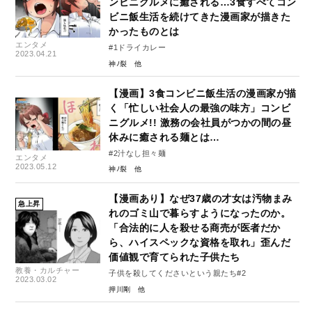
ンビニグルメに癒される…3食すべてコン
ビニ飯生活を続けてきた漫画家が描きた
かったものとは
エンタメ
#1ドライカレー
2023.04.21
神ﾉ裂
【漫画】3食コンビニ飯生活の漫画家が描
く「忙しい社会人の最強の味方」コンビ
ニグルメ!! 激務の会社員がつかの間の昼
休みに癒される麺とは…
#2汁なし担々麺
エンタメ
2023.05.12
神ﾉ裂
【漫画あり】なぜ37歳の才女は汚物まみ
急上昇
れのゴミ山で暮らすようになったのか。
「合法的に人を殺せる商売が医者だか
ら、ハイスペックな資格を取れ」歪んだ
価値観で育てられた子供たち
教養・カルチャー
子供を殺してくださいという親たち#2
2023.03.02
押川剛