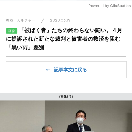
Powered by 
GliaStudios
Mute
2023.05.19
教養・カルチャー
「被ばく者」たちの終わらない闘い。４月
画像
に提訴された新たな裁判と被害者の救済を阻む
「黒い雨」差別
記事本文に戻る
（画像1/5）