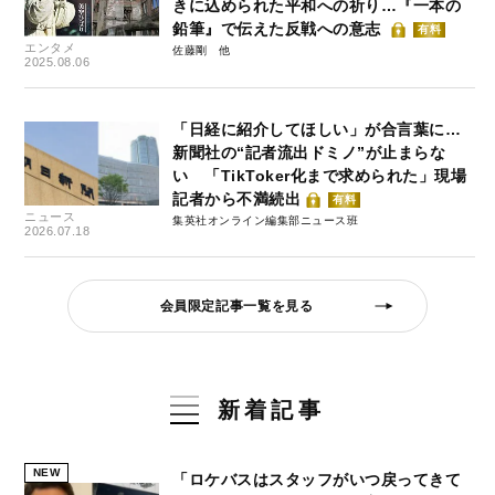
きに込められた平和への祈り…『一本の
鉛筆』で伝えた反戦への意志
有料
エンタメ
佐藤剛
2025.08.06
「日経に紹介してほしい」が合言葉に…
新聞社の“記者流出ドミノ”が止まらな
い 「TikToker化まで求められた」現場
記者から不満続出
有料
ニュース
集英社オンライン編集部ニュース班
2026.07.18
会員限定記事一覧を見る
新着記事
NEW
「ロケバスはスタッフがいつ戻ってきて