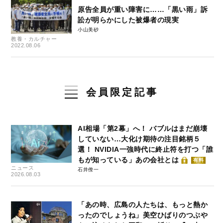
原告全員が重い障害に……「黒い雨」訴
訟が明らかにした被爆者の現実
小山美砂
教養・カルチャー
2022.08.06
会員限定記事
AI相場「第2幕」へ！ バブルはまだ崩壊
していない…大化け期待の注目銘柄５
選！ NVIDIA一強時代に終止符を打つ「誰
もが知っている」あの会社とは
有料
ニュース
石井僚一
2026.08.03
「あの時、広島の人たちは、もっと熱か
ったのでしょうね」美空ひばりのつぶや