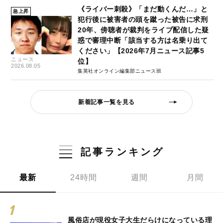
《ライバー刺殺》「まだ動くんだ…」と
急上昇
犯行後に被害者の頭を蹴った被告に求刑
20年、傍聴者が裁判をライブ配信した疑
惑で審理中断「該当する方は名乗り出て
ください」【2026年7月ニュース記事5
ニュース
位】
2026.08.05
集英社オンライン編集部ニュース班
新着記事一覧を見る
記事ランキング
最新
24時間
週間
月間
風俗店が現役女子大生だらけになっている理