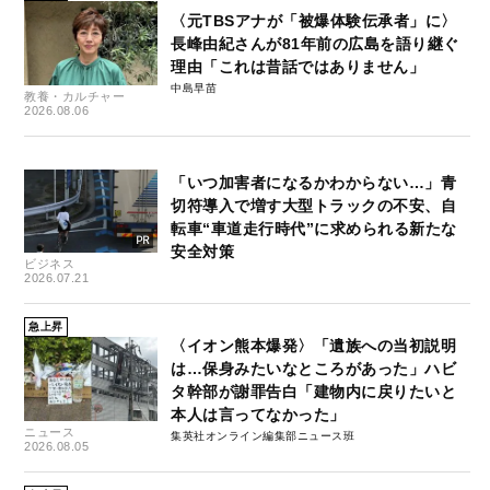
〈元TBSアナが「被爆体験伝承者」に〉
長峰由紀さんが81年前の広島を語り継ぐ
理由「これは昔話ではありません」
中島早苗
教養・カルチャー
2026.08.06
「いつ加害者になるかわからない…」青
切符導入で増す大型トラックの不安、自
転車“車道走行時代”に求められる新たな
安全対策
ビジネス
2026.07.21
急上昇
〈イオン熊本爆発〉「遺族への当初説明
は…保身みたいなところがあった」ハビ
タ幹部が謝罪告白「建物内に戻りたいと
本人は言ってなかった」
ニュース
集英社オンライン編集部ニュース班
2026.08.05