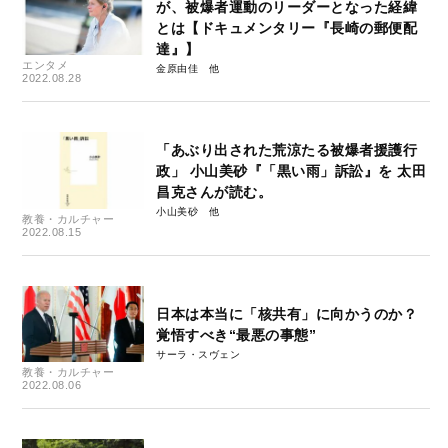
が、被爆者運動のリーダーとなった経緯
とは【ドキュメンタリー『長崎の郵便配
達』】
エンタメ
金原由佳
2022.08.28
「あぶり出された荒涼たる被爆者援護行
政」 小山美砂『「黒い雨」訴訟』を 太田
昌克さんが読む。
小山美砂
教養・カルチャー
2022.08.15
日本は本当に「核共有」に向かうのか？
覚悟すべき“最悪の事態”
サーラ・スヴェン
教養・カルチャー
2022.08.06