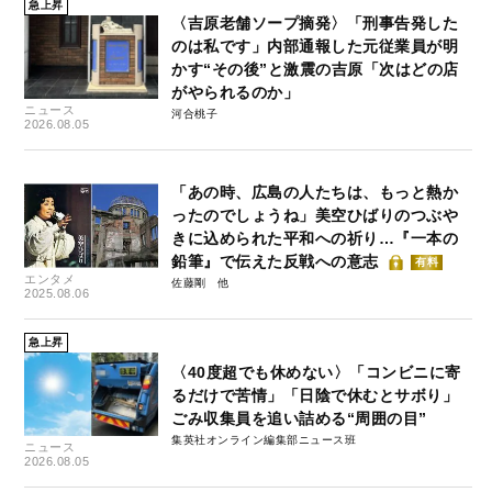
急上昇
〈吉原老舗ソープ摘発〉「刑事告発した
のは私です」内部通報した元従業員が明
かす“その後”と激震の吉原「次はどの店
がやられるのか」
ニュース
河合桃子
2026.08.05
「あの時、広島の人たちは、もっと熱か
ったのでしょうね」美空ひばりのつぶや
きに込められた平和への祈り…『一本の
鉛筆』で伝えた反戦への意志
有料
エンタメ
佐藤剛
2025.08.06
急上昇
〈40度超でも休めない〉「コンビニに寄
るだけで苦情」「日陰で休むとサボり」
ごみ収集員を追い詰める“周囲の目”
集英社オンライン編集部ニュース班
ニュース
2026.08.05