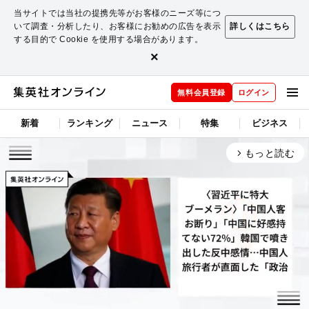
当サイトでは当社の提携先等がお客様のニーズ等につ
いて調査・分析したり、お客様にお勧めの広告を表示
詳しくはこちら
する目的で Cookie を使用する場合があります。
×
無料会員登録
ログイン
新着
ランキング
ニュース
特集
ビジネス
もっと読む
arrow_forward_ios