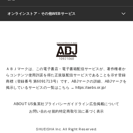
青年マンガ
ジャンプSQ.
Seventeen
週刊ヤングジャンプ
オンラインストア・その他WEBサービス
文芸・文庫・総合
芸能・情報・スポーツ
少女マンガ
Vジャンプ
non-no Web
ヤングジャンプ定期購読デジタル
すばる
Myojo
オンラインストア
りぼん
学芸・ノンフィクション・新書
最強ジャンプ
女性マンガ
@BAILA
ヤンジャン＋
小説すばる
週プレNEWS
マーガレット
集英社OTOコンテンツ
集英社 学芸編集部
少年ジャンプ＋
その他WEBサービス
クッキー
ライトノベル・ノベライズ
MAQUIA ONLINE
となりのヤングジャンプ
集英社 文芸ステーション
週プレ グラジャパ！
別冊マーガレット
SHUEISHA MANGA-ART HERITAGE
集英社 ビジネス書
ゼブラック
ココハナ
SHUEISHA ADNAVI
SPUR.JP
集英社Webマガジン Cobalt
グランドジャンプ
web 集英社文庫
キッズ
web Sportiva
マンガMee
ジャンプキャラクターズストア
集英社新書
ジャンプルーキー！
月刊オフィスユー
ＡＢＪマークは、この電子書店・電子書籍配信サービスが、著作権者か
EDITOR'S LAB
LEE
集英社オレンジ文庫
ウルトラジャンプ
青春と読書
パラスポ＋！
らコンテンツ使用許諾を得た正規版配信サービスであることを示す登録
集英社みらい文庫
リマコミ＋
HAPPY PLUS STORE
集英社新書プラス
ジャンプTOON
商標（登録番号 第6091713号）です。ABJマークの詳細、ABJマークを
Marisol
シフォン文庫
アジア人物史
S-KIDS.LAND
マンガMeets
掲示しているサービスの一覧はこちら →
https://aebs.or.jp/
shueisha vox
よみタイ
S-MANGA
Web éclat
ダッシュエックス文庫
LEEマルシェ
kotoba
集英社ジャンプリミックス
ABOUT US
集英社プライバシーガイドライン
広告掲載について
T JAPAN:The New York Times Style Magazine
JUMP j BOOKS
お問い合わせ
規約
特定商取引法に基づく表示
SHOP Marisol
e!集英社
集英社コミック文庫
集英社女性誌ポータル
éclat premium
imidas
MEN'S NON-NO WEB
SHUEISHA Inc. All Right Reserved.