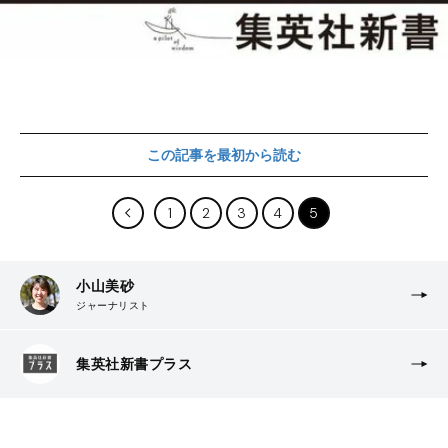
この記事を最初から読む
1
2
3
4
5
小山美砂
ジャーナリスト
集英社新書プラス