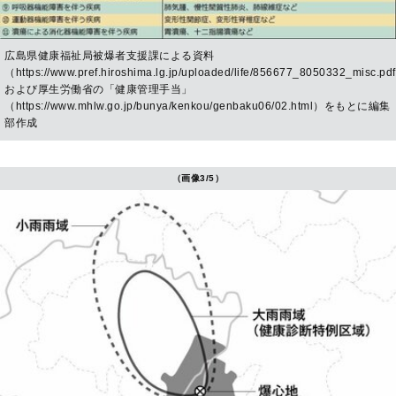
広島県健康福祉局被爆者支援課による資料
（https://www.pref.hiroshima.lg.jp/uploaded/life/856677_8050332_misc.p
および厚生労働省の「健康管理手当」
（https://www.mhlw.go.jp/bunya/kenkou/genbaku06/02.html）をもとに編集
部作成
（画像3/5）