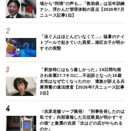
域から“同情”の声も…「救助袋」は近年訓練
ナシ、浮かんだ管理体制の盲点【2026年7月
ニュース記事1位】
「泳ぐ人はほとんどいなくて…」猛暑のナイ
トプールで起きていた異変…港区女子が明か
すその実態
「釈放時にはもう厳しかった」18日間勾留
され体重27.7キロに…不起訴となった16歳
女性はなぜ亡くなったのか 遺族が訴える兵
庫県警の違法捜査【2026年7月ニュース記事
2位】
〈吉原老舗ソープ摘発〉「刑事告発したのは
私です」内部通報した元従業員が明かす“そ
の後”と激震の吉原「次はどの店がやられる
のか」