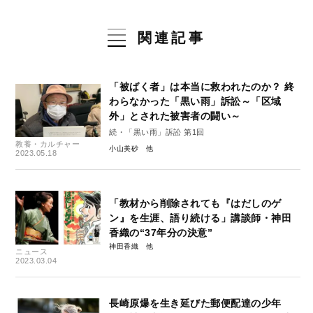
関連記事
「被ばく者」は本当に救われたのか？ 終
わらなかった「黒い雨」訴訟～「区域
外」とされた被害者の闘い～
続・「黒い雨」訴訟 第1回
教養・カルチャー
小山美砂
2023.05.18
「教材から削除されても『はだしのゲ
ン』を生涯、語り続ける」講談師・神田
香織の“37年分の決意”
神田香織
ニュース
2023.03.04
長崎原爆を生き延びた郵便配達の少年