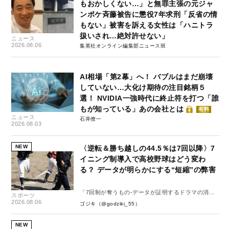
もおかしくない…」と無罪主張の元ジャ
ンポケ斉藤被告に懲役7年求刑「反省の情
もない」被害を訴える女性は「ハニトラ
扱いされ…絶対許せない」
ニュース
2026.08.06
集英社オンライン編集部ニュース班
AI相場「第2幕」へ！ バブルはまだ崩壊
していない…大化け期待の注目銘柄５
選！ NVIDIA一強時代に終止符を打つ「誰
もが知っている」あの会社とは
有料
ニュース
石井僚一
2026.08.03
NEW
〈逆転＆勝ち越しの44.5％は7回以降〉7
イニング制導入で高校野球はどう変わ
る？ データが明らかにする“短縮”の弊害
「7回制が奪うもの-データが証明するドラマの消
スポーツ
失-」
2026.08.06
ゴジキ（@godziki_55）
NEW