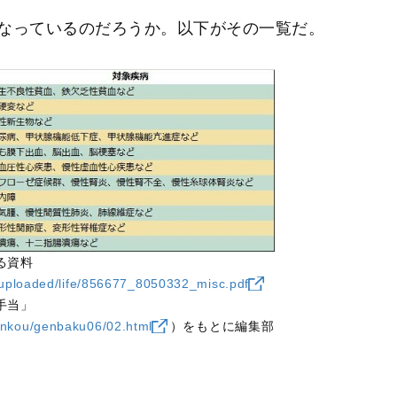
t
なっているのだろうか。以下がその一覧だ。
e
る資料
p/uploaded/life/856677_8050332_misc.pdf
手当」
enkou/genbaku06/02.html
）をもとに編集部