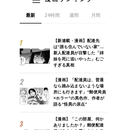
最新
24時間
週間
月間
【新連載・漫画】配達先
は“誰も住んでいない家”…
新人配達員が目撃した「姉
妹を死に追いやった」むご
すぎる真相
【漫画】「配達員は、普通
なら踏み込まないような場
所にも行きます」“郵便局員
×ホラー”の異色作、作者が
語る“怪異の原点”
【漫画】「この部屋、何か
ありましたか？」郵便配達