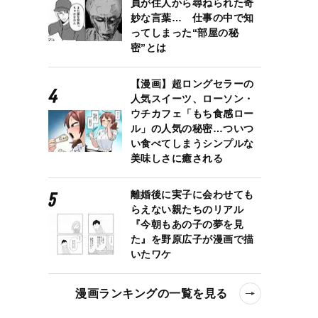
員が住人から尋ねられた奇
妙な言葉… 仕事の中で知
ってしまった“部屋の秘
密”とは
【漫画】超ロングセラーの
人気スイーツ、ローソン・
ウチカフェ「もち食感ロー
ル」の人気の秘密…ついつ
い食べてしまうシンプルな
美味しさに癒される
離婚後に実子に会わせても
らえない親たちのリアル
『今朝もあの子の夢を見
た』を野原広子が漫画で描
いたワケ
漫画ランキングの一覧を見る