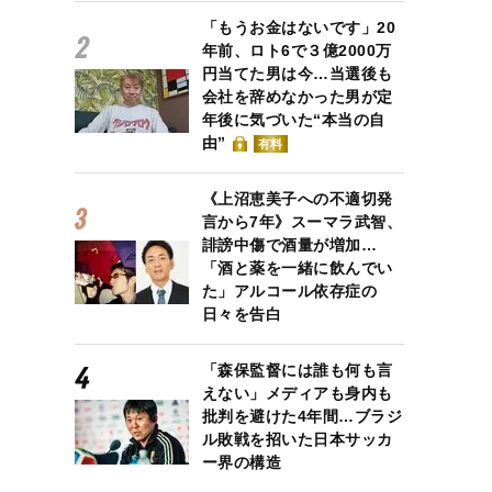
「もうお金はないです」20
年前、ロト6で３億2000万
円当てた男は今…当選後も
会社を辞めなかった男が定
年後に気づいた“本当の自
由”
有料
《上沼恵美子への不適切発
言から7年》スーマラ武智、
誹謗中傷で酒量が増加…
「酒と薬を一緒に飲んでい
た」アルコール依存症の
日々を告白
「森保監督には誰も何も言
えない」メディアも身内も
批判を避けた4年間…ブラジ
ル敗戦を招いた日本サッカ
ー界の構造