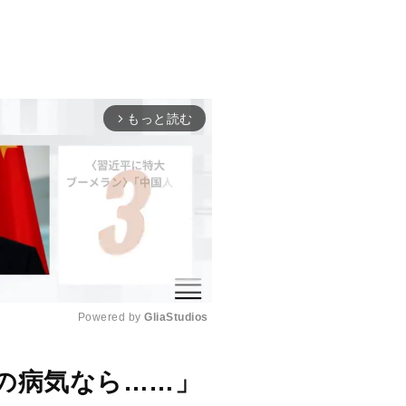
もっと読む
arrow_forward_ios
Powered by 
GliaStudios
M
の病気なら……」
u