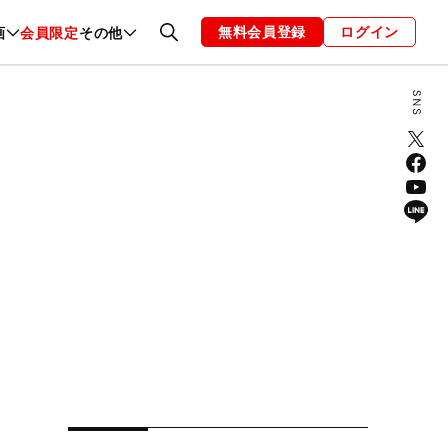
無料会員登録
ログイン
画
会員限定
その他
ファッション
恋愛・結婚
編集部
お知らせ