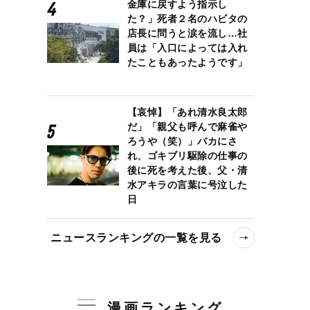
金庫に戻すよう指示し
た？」死者２名のハビタの
店長に問うと涙を流し…社
員は「入口によっては入れ
たこともあったようです」
【哀悼】「あれ清水良太郎
だ」「親父も呼んで麻雀や
ろうや（笑）」バカにさ
れ、ゴキブリ駆除の仕事の
後に死を考えた後、父・清
水アキラの言葉に号泣した
日
ニュースランキングの一覧を見る
漫画ランキング