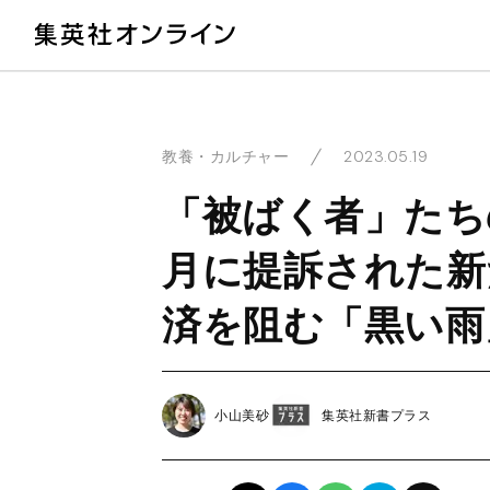
教
2023.05.19
教養・カルチャー
「被ばく者」たち
月に提訴された新
済を阻む「黒い雨
小山美砂
集英社新書プラス