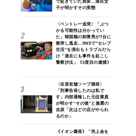
で起きていた異変…港区女
子が明かすその実態
〈ベントレー追突〉「ぶつ
かる可能性は分かってい
た」韓国籍の刺青男が7台に
衝突し逃走…SNSで“セレブ
生活”を演出もトラブルだら
け「過去にも事件を起こし
警察沙汰」《3度目の逮捕》
〈吉原老舗ソープ摘発〉
「刑事告発したのは私で
す」内部通報した元従業員
が明かす“その後”と激震の
吉原「次はどの店がやられ
るのか」
《イオン爆発》「売上金を