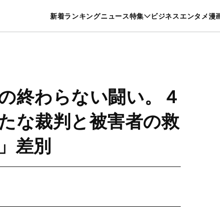
特集一覧を見る
漫画一覧を見る
新着
ランキング
ニュース
特集
ビジネス
エンタメ
漫
養・カルチャー
暮らし
スポーツ
ヘルスケア
美容
グルメ
の終わらない闘い。４
たな裁判と被害者の救
」差別