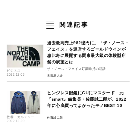
関連記事
過去最高売上982憶円に。「ザ・ノース・
フェイス」を運営するゴールドウインが
恵比寿に展開する関東最大級の体験型店
舗の展望とは
ザ・ノース・フェイス好調維持の秘訣
ビジネス
2022.12.03
古田島大介
ヒンジレス眼鏡にGUにマスタード…元
『smart』編集長・佐藤誠二朗が、2022
年に心底買ってよかったモノBEST 10
教養・カルチャー
佐藤誠二朗
2022.12.29