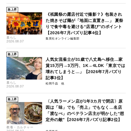
急上昇
《祇園祭の露店付近で撮影？》包装され
た焼きそば麺が「地面に直置き…」 夏祭
りで食中毒を避ける“店選び”のポイント
【2026年7月バズり記事4位】
暮らし
集英社オンライン編集部
2026.08.07
急上昇
人気女流雀士が31歳で八丈島へ移住…家
賃15万円→3万円、1K→4LDK「東京では
壊れてしまうと…」【2026年7月バズり
記事3位】
暮らし
松岡千晶
2026.08.07
急上昇
〈人気ラーメン店が1年3カ月で閉店〉原
因は「味」でも「売上」でもなく…名店
「渡なべ」のベテラン店主が明かした“想
定外の敵”【2026年7月バズり記事2位】
教養・カルチャー