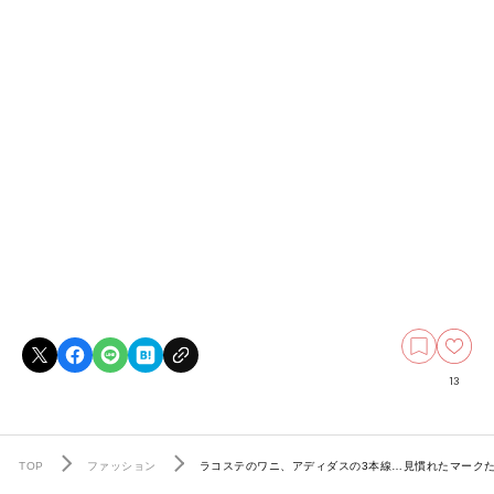
13
TOP
ファッション
ラコステのワニ、アディダスの3本線…見慣れたマーク