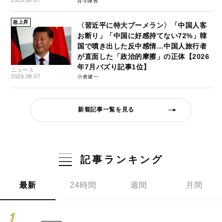
2026.08.07
井手隊長
急上昇
〈習近平に特大ブーメラン〉「中国人客
お断り」「中国に好感持てない72%」韓
国で噴き出した反中感情…中国人旅行者
が直面した「政治的摩擦」の正体【2026
年7月バズり記事1位】
ニュース
2026.08.07
小倉健一
新着記事一覧を見る
記事ランキング
最新
24時間
週間
月間