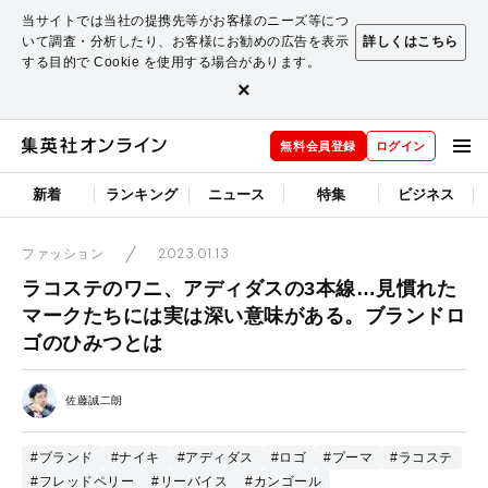
当サイトでは当社の提携先等がお客様のニーズ等につ
いて調査・分析したり、お客様にお勧めの広告を表示
詳しくはこちら
する目的で Cookie を使用する場合があります。
×
無料会員登録
ログイン
新着
ランキング
ニュース
特集
ビジネス
2023.01.13
ファッション
ラコステのワニ、アディダスの3本線…見慣れた
マークたちには実は深い意味がある。ブランドロ
ゴのひみつとは
佐藤誠二朗
#ブランド
#ナイキ
#アディダス
#ロゴ
#プーマ
#ラコステ
#フレッドペリー
#リーバイス
#カンゴール