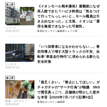
急上昇
《イオンモール熊本爆発》避難後になぜ
再入館できた？ハビタ幹部は「気をつけ
て行ってらっしゃいと…モール職員は引
き止めなかった」と主張、イオンは「運
用を徹底できなかった可能性」
ニュース
2026.08.07
集英社オンライン編集部ニュース班
「いつ加害者になるかわからない…」青
切符導入で増す大型トラックの不安、自
転車“車道走行時代”に求められる新たな
安全対策
ビジネス
2026.07.21
急上昇
「貧乏くさい」「禁止にしてほしい」ガ
チャガチャの“サーチ行為”が物議 SNS
で賛否真っ二つ、店舗側が明かした意外
な本音【2026年7月バズり記事5位】
教養・カルチャー
集英社オンライン編集部
2026.08.07