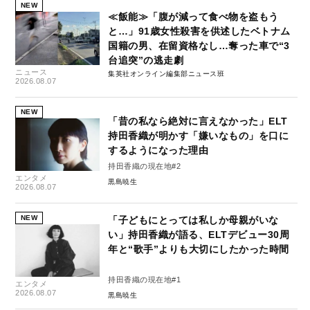
NEW
≪飯能≫「腹が減って食べ物を盗もう
と…」91歳女性殺害を供述したベトナム
国籍の男、在留資格なし…奪った車で“3
台追突”の逃走劇
ニュース
集英社オンライン編集部ニュース班
2026.08.07
NEW
「昔の私なら絶対に言えなかった」ELT
持田香織が明かす「嫌いなもの」を口に
するようになった理由
持田香織の現在地#2
エンタメ
黒島暁生
2026.08.07
NEW
「子どもにとっては私しか母親がいな
い」持田香織が語る、ELTデビュー30周
年と“歌手”よりも大切にしたかった時間
持田香織の現在地#1
エンタメ
2026.08.07
黒島暁生