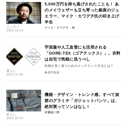
5,000万円を持ち逃げされたことも！ あ
のメイウェザーも立ち寄った銀座のジュ
エラー、マイク・カワグチ氏の叩き上げ
半生
エンタメ
マイク・カワグチ
2022.12.03
宇宙服や人工血管にも活用される
「GORE-TEX（ゴアテックス）」。衣料
は自宅で気軽に洗うべし
性能を長く保つためのメンテナンス方法とは？
暮らし
あまのなお
2022.11.06
機能・デザイン・トレンド感。すべて抜
群のグラミチ「ガジェットパンツ」は、
絶対買ってソンはなし！
佐藤誠二朗
暮らし
2022.10.24