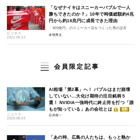
「なぜナイキはスニーカーバブルで一人
勝ちできたのか？」10年で時価総額約4兆
円から約16兆円に成長できた理由
「400億円」のスニーカー店をつくった男の証言
ビジネス
本明秀文
2022.09.22
会員限定記事
AI相場「第2幕」へ！ バブルはまだ崩壊
していない…大化け期待の注目銘柄５
選！ NVIDIA一強時代に終止符を打つ「誰
もが知っている」あの会社とは
有料
ニュース
石井僚一
2026.08.03
「あの時、広島の人たちは、もっと熱か