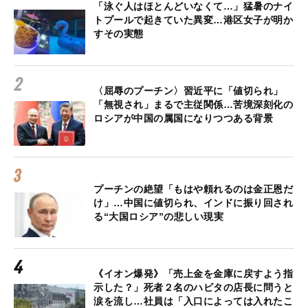
「泳ぐ人はほとんどいなくて…」猛暑のナイ
トプールで起きていた異変…港区女子が明か
すその実態
〈屈辱のプーチン〉習近平に「値切られ」
「無視され」まるで主従関係…苦境深刻化の
ロシアが中国の属国になりつつある背景
プーチンの絶望「もはや頼れるのは金正恩だ
け」…中国に値切られ、インドに振り回され
る“大国ロシア”の悲しい現実
《イオン爆発》「売上金を金庫に戻すよう指
示した？」死者２名のハビタの店長に問うと
涙を流し…社員は「入口によっては入れたこ