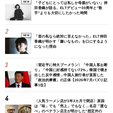
NEW
「子どもにとっては私しか母親がいない」持
田香織が語る、ELTデビュー30周年と“歌
手”よりも大切にしたかった時間
NEW
「昔の私なら絶対に言えなかった」ELT持田
香織が明かす「嫌いなもの」を口にするよう
になった理由
〈習近平に特大ブーメラン〉「中国人客お断
り」「中国に好感持てない72%」韓国で噴き
出した反中感情…中国人旅行者が直面した
「政治的摩擦」の正体【2026年7月バズり記
事1位】
〈人気ラーメン店が1年3カ月で閉店〉原因
は「味」でも「売上」でもなく…名店「渡な
べ」のベテラン店主が明かした“想定外の