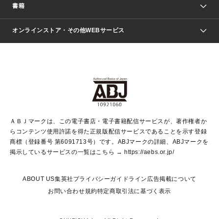
週刊少年ジャンプ
書籍
ファッション・美容
青年マンガ
ジャンプSQ.
Seventeen
週刊ヤングジャンプ
オンラインストア・その他WEBサービス
文芸・文庫・総合
芸能・情報・スポーツ
少女マンガ
Vジャンプ
non-no Web
ヤングジャンプ定期購読デジタル
すばる
Myojo
オンラインストア
りぼん
学芸・ノンフィクション・新書
最強ジャンプ
女性マンガ
@BAILA
ヤンジャン＋
小説すばる
週プレNEWS
マーガレット
集英社OTOコンテンツ
集英社 学芸編集部
少年ジャンプ＋
その他WEBサービス
クッキー
ライトノベル・ノベライズ
MAQUIA ONLINE
となりのヤングジャンプ
集英社 文芸ステーション
週プレ グラジャパ！
別冊マーガレット
SHUEISHA MANGA-ART HERITAGE
集英社 ビジネス書
ゼブラック
ココハナ
SHUEISHA ADNAVI
SPUR.JP
集英社Webマガジン Cobalt
グランドジャンプ
web 集英社文庫
キッズ
web Sportiva
マンガMee
ジャンプキャラクターズストア
集英社新書
ジャンプルーキー！
月刊オフィスユー
ＡＢＪマークは、この電子書店・電子書籍配信サービスが、著作権者か
EDITOR'S LAB
LEE
集英社オレンジ文庫
ウルトラジャンプ
青春と読書
パラスポ＋！
らコンテンツ使用許諾を得た正規版配信サービスであることを示す登録
集英社みらい文庫
リマコミ＋
HAPPY PLUS STORE
集英社新書プラス
ジャンプTOON
商標（登録番号 第6091713号）です。ABJマークの詳細、ABJマークを
Marisol
シフォン文庫
アジア人物史
S-KIDS.LAND
マンガMeets
掲示しているサービスの一覧はこちら →
https://aebs.or.jp/
shueisha vox
よみタイ
S-MANGA
Web éclat
ダッシュエックス文庫
LEEマルシェ
kotoba
集英社ジャンプリミックス
ABOUT US
集英社プライバシーガイドライン
広告掲載について
T JAPAN:The New York Times Style Magazine
JUMP j BOOKS
お問い合わせ
規約
特定商取引法に基づく表示
SHOP Marisol
e!集英社
集英社コミック文庫
集英社女性誌ポータル
éclat premium
imidas
MEN'S NON-NO WEB