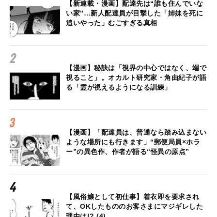
【新連載・漫画】配達先は“誰も住んでいな
い家”…新人配達員が目撃した「姉妹を死に
追いやった」むごすぎる真相
【漫画】秘訣は「視界の中心ではなく、端で
視ること」。オカルト研究家・角由紀子が語
る「霊が視えるようになる訓練」
【漫画】「配達員は、普通なら踏み込まない
ような場所にも行きます」“郵便局員×ホラ
ー”の異色作、作者が語る“怪異の原点”
【風俗嬢として初仕事】着衣即を要求され
て、OKしたもののお客さまにマジギレした
理由は!? (4)