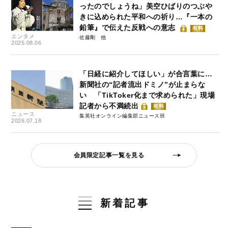
ったのでしょうね」美空ひばりのつぶや
きに込められた平和への祈り…『一本の
鉛筆』で伝えた反戦への意志
有料
エンタメ
佐藤剛
2025.08.06
「日経に紹介してほしい」が合言葉に…
新聞社の“記者流出ドミノ”が止まらな
い 「TikToker化まで求められた」現場
記者から不満続出
有料
ニュース
集英社オンライン編集部ニュース班
2026.07.18
会員限定記事一覧を見る
新着記事