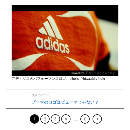
アディダスのパフォーマンスロゴ。photo:Phixaakh/flickr
次のページ
プーマのロゴはピューマじゃない？
1
2
3
4
6