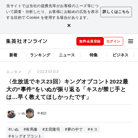
当サイトでは当社の提携先等がお客様のニーズ等につ
いて調査・分析したり、お客様にお勧めの広告を表示
詳しくはこちら
する目的で Cookie を使用する場合があります。
×
無料会員登録
ログイン
新着
ランキング
ニュース
特集
ビジネス
2023.01.03
エンタメ
〈生放送でキス23回〉キングオブコント2022最
大の“事件”をいぬが振り返る「キスが禁じ手と
は…早く教えてほしかったです」
いぬ
中村計
#いぬ
#有馬徹
#太田隆司
#夢の中で
#キス
#キングオブコント