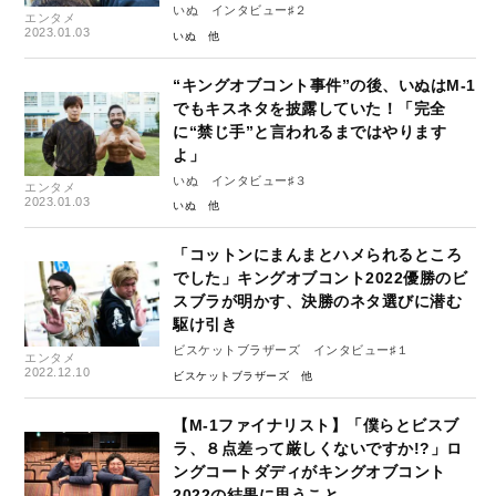
いぬ インタビュー♯２
エンタメ
2023.01.03
いぬ
“キングオブコント事件”の後、いぬはM-1
でもキスネタを披露していた！「完全
に“禁じ手”と言われるまではやります
よ」
いぬ インタビュー♯３
エンタメ
2023.01.03
いぬ
「コットンにまんまとハメられるところ
でした」キングオブコント2022優勝のビ
スブラが明かす、決勝のネタ選びに潜む
駆け引き
ビスケットブラザーズ インタビュー♯１
エンタメ
2022.12.10
ビスケットブラザーズ
【M-1ファイナリスト】「僕らとビスブ
ラ、８点差って厳しくないですか!?」ロ
ングコートダディがキングオブコント
2022の結果に思うこと