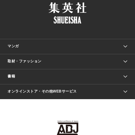
マンガ
取材・ファッション
少年マンガ
週刊少年ジャンプ
書籍
ファッション・美容
青年マンガ
ジャンプSQ.
Seventeen
週刊ヤングジャンプ
オンラインストア・その他WEBサービス
文芸・文庫・総合
芸能・情報・スポーツ
少女マンガ
Vジャンプ
non-no Web
ヤングジャンプ定期購読デジタル
すばる
Myojo
オンラインストア
りぼん
学芸・ノンフィクション・新書
最強ジャンプ
女性マンガ
@BAILA
ヤンジャン＋
小説すばる
週プレNEWS
マーガレット
集英社OTOコンテンツ
集英社 学芸編集部
少年ジャンプ＋
その他WEBサービス
クッキー
ライトノベル・ノベライズ
MAQUIA ONLINE
となりのヤングジャンプ
集英社 文芸ステーション
週プレ グラジャパ！
別冊マーガレット
SHUEISHA MANGA-ART HERITAGE
集英社 ビジネス書
ゼブラック