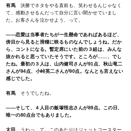
有馬
決勝でネタをやる直前も、笑わせるんじゃなく
て、感動させるんだって自分に言い聞かせていまし
た。お客さんを泣かせよう、って。
——恋愛は当事者たちが一生懸命であればあるほど、
傍目から見ると滑稽に映るものなんでしょうね。だか
ら、コントになる。暫定席にいた前の３組は、みんな
抜かれると思っていたそうです。ところが……、でし
たね。最初の３人は、山内健司さんが91点、秋山竜二
さんが94点、小峠英二さんが90点。なんとも言えない
感じでした。
有馬
そうでしたね。
——そして、４人目の飯塚悟志さんが89点。この日、
唯一の80点台でもありました。
太田
うわっ、て。このあたりはジェットコースター