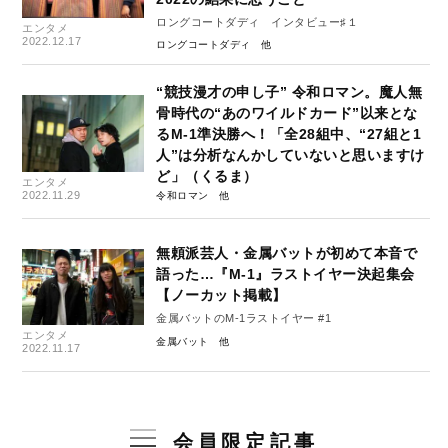
ロングコートダディ インタビュー♯１
エンタメ
2022.12.17
ロングコートダディ
“競技漫才の申し子” 令和ロマン。魔人無
骨時代の“あのワイルドカード”以来とな
るM-1準決勝へ！「全28組中、“27組と1
人”は分析なんかしていないと思いますけ
ど」（くるま）
エンタメ
2022.11.29
令和ロマン
無頼派芸人・金属バットが初めて本音で
語った…『M-1』ラストイヤー決起集会
【ノーカット掲載】
金属バットのM-1ラストイヤー #1
エンタメ
金属バット
2022.11.17
会員限定記事