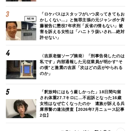
「ロケバスはスタッフがいつ戻ってきてもお
NEW
かしくない…」と無罪主張の元ジャンポケ斉
藤被告に懲役7年求刑「反省の情もない」被
害を訴える女性は「ハニトラ扱いされ…絶対
許せない」
〈吉原老舗ソープ摘発〉「刑事告発したのは
私です」内部通報した元従業員が明かす“そ
の後”と激震の吉原「次はどの店がやられる
のか」
「釈放時にはもう厳しかった」18日間勾留
され体重27.7キロに…不起訴となった16歳
女性はなぜ亡くなったのか 遺族が訴える兵
庫県警の違法捜査【2026年7月ニュース記事
2位】