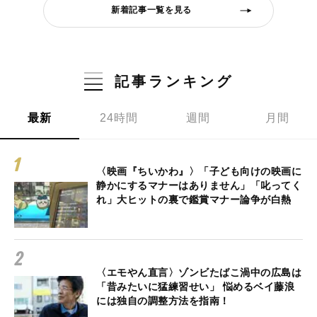
新着記事一覧を見る
記事ランキング
最新
24時間
週間
月間
〈映画『ちいかわ』〉「子ども向けの映画に
静かにするマナーはありません」「叱ってく
れ」大ヒットの裏で鑑賞マナー論争が白熱
〈エモやん直言〉ゾンビたばこ渦中の広島は
「昔みたいに猛練習せい」 悩めるベイ藤浪
には独自の調整方法を指南！