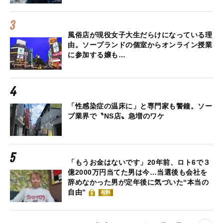
風俗店が現役女子大生だらけになっている理
由。ソープランドの個室からオンライン授業
に参加する嬢も…
「性感染症の温床に」と専門家も警鐘。ソー
プ業界で〝NS店〟急増のワケ
「もうお金はないです」20年前、ロト6で３
億2000万円当てた男は今…当選後も会社を
辞めなかった男が定年後に気づいた“本当の
自由”
有料