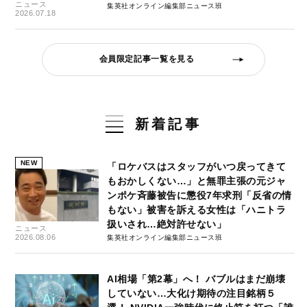
ニュース
集英社オンライン編集部ニュース班
2026.07.18
会員限定記事一覧を見る
新着記事
NEW
「ロケバスはスタッフがいつ戻ってきて
もおかしくない…」と無罪主張の元ジャ
ンポケ斉藤被告に懲役7年求刑「反省の情
もない」被害を訴える女性は「ハニトラ
扱いされ…絶対許せない」
ニュース
2026.08.06
集英社オンライン編集部ニュース班
AI相場「第2幕」へ！ バブルはまだ崩壊
していない…大化け期待の注目銘柄５