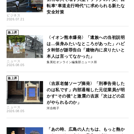
転車“車道走行時代”に求められる新たな
安全対策
ビジネス
2026.07.21
急上昇
〈イオン熊本爆発〉「遺族への当初説明
は…保身みたいなところがあった」ハビ
タ幹部が謝罪告白「建物内に戻りたいと
本人は言ってなかった」
ニュース
集英社オンライン編集部ニュース班
2026.08.05
急上昇
〈吉原老舗ソープ摘発〉「刑事告発した
のは私です」内部通報した元従業員が明
かす“その後”と激震の吉原「次はどの店
がやられるのか」
ニュース
河合桃子
2026.08.05
「あの時、広島の人たちは、もっと熱か