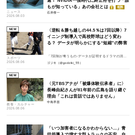
選！ NVIDIA一強時代に終止符を打つ「誰
もが知っている」あの会社とは
有料
ニュース
石井僚一
2026.08.03
NEW
〈逆転＆勝ち越しの44.5％は7回以降〉7
イニング制導入で高校野球はどう変わ
る？ データが明らかにする“短縮”の弊害
「7回制が奪うもの-データが証明するドラマの消
スポーツ
失-」
2026.08.06
ゴジキ（@godziki_55）
NEW
〈元TBSアナが「被爆体験伝承者」に〉
長峰由紀さんが81年前の広島を語り継ぐ
理由「これは昔話ではありません」
中島早苗
教養・カルチャー
2026.08.06
「いつ加害者になるかわからない…」青
切符導入で増す大型トラックの不安、自