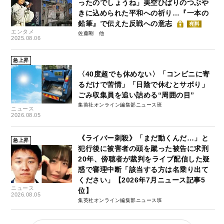
ったのでしょうね」美空ひばりのつぶや
きに込められた平和への祈り…『一本の
鉛筆』で伝えた反戦への意志
有料
エンタメ
佐藤剛
2025.08.06
急上昇
〈40度超でも休めない〉「コンビニに寄
るだけで苦情」「日陰で休むとサボり」
ごみ収集員を追い詰める“周囲の目”
集英社オンライン編集部ニュース班
ニュース
2026.08.05
《ライバー刺殺》「まだ動くんだ…」と
急上昇
犯行後に被害者の頭を蹴った被告に求刑
20年、傍聴者が裁判をライブ配信した疑
惑で審理中断「該当する方は名乗り出て
ください」【2026年7月ニュース記事5
ニュース
位】
2026.08.05
集英社オンライン編集部ニュース班