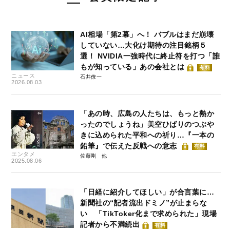
AI相場「第2幕」へ！ バブルはまだ崩壊
していない…大化け期待の注目銘柄５
選！ NVIDIA一強時代に終止符を打つ「誰
もが知っている」あの会社とは
有料
ニュース
石井僚一
2026.08.03
「あの時、広島の人たちは、もっと熱か
ったのでしょうね」美空ひばりのつぶや
きに込められた平和への祈り…『一本の
鉛筆』で伝えた反戦への意志
有料
エンタメ
佐藤剛
2025.08.06
「日経に紹介してほしい」が合言葉に…
新聞社の“記者流出ドミノ”が止まらな
い 「TikToker化まで求められた」現場
記者から不満続出
有料