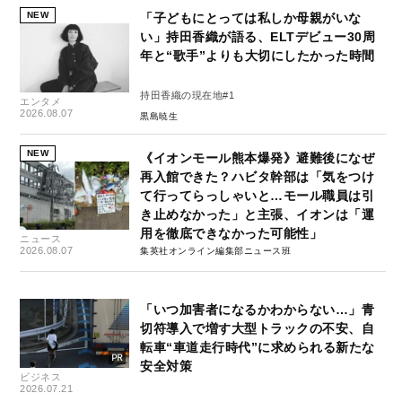
NEW
「子どもにとっては私しか母親がいな
い」持田香織が語る、ELTデビュー30周
年と“歌手”よりも大切にしたかった時間
持田香織の現在地#1
エンタメ
2026.08.07
黒島暁生
NEW
《イオンモール熊本爆発》避難後になぜ
再入館できた？ハビタ幹部は「気をつけ
て行ってらっしゃいと…モール職員は引
き止めなかった」と主張、イオンは「運
用を徹底できなかった可能性」
ニュース
2026.08.07
集英社オンライン編集部ニュース班
「いつ加害者になるかわからない…」青
切符導入で増す大型トラックの不安、自
転車“車道走行時代”に求められる新たな
安全対策
ビジネス
2026.07.21