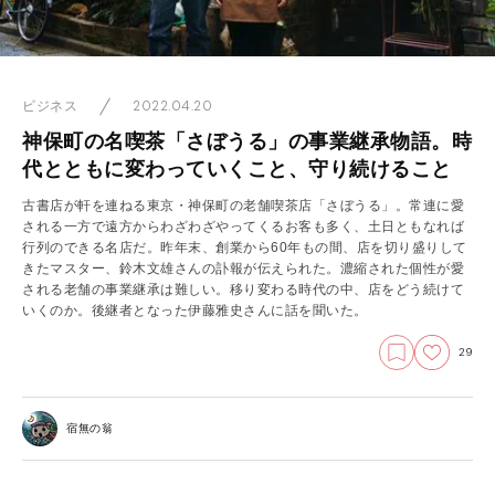
2022.04.20
ビジネス
神保町の名喫茶「さぼうる」の事業継承物語。時
代とともに変わっていくこと、守り続けること
古書店が軒を連ねる東京・神保町の老舗喫茶店「さぼうる」。常連に愛
される一方で遠方からわざわざやってくるお客も多く、土日ともなれば
行列のできる名店だ。昨年末、創業から60年もの間、店を切り盛りして
きたマスター、鈴木文雄さんの訃報が伝えられた。濃縮された個性が愛
される老舗の事業継承は難しい。移り変わる時代の中、店をどう続けて
いくのか。後継者となった伊藤雅史さんに話を聞いた。
29
宿無の翁