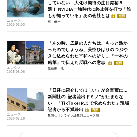
していない…大化け期待の注目銘柄５
選！ NVIDIA一強時代に終止符を打つ「誰
もが知っている」あの会社とは
有料
ニュース
石井僚一
2026.08.03
「あの時、広島の人たちは、もっと熱か
ったのでしょうね」美空ひばりのつぶや
きに込められた平和への祈り…『一本の
鉛筆』で伝えた反戦への意志
有料
エンタメ
佐藤剛
2025.08.06
「日経に紹介してほしい」が合言葉に…
新聞社の“記者流出ドミノ”が止まらな
い 「TikToker化まで求められた」現場
記者から不満続出
有料
ニュース
集英社オンライン編集部ニュース班
2026.07.18