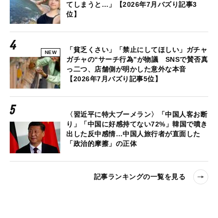
てしまうと…」【2026年7月バズり記事3
位】
「貧乏くさい」「禁止にしてほしい」ガチャ
NEW
ガチャの“サーチ行為”が物議 SNSで賛否真
っ二つ、店舗側が明かした意外な本音
【2026年7月バズり記事5位】
〈習近平に特大ブーメラン〉「中国人客お断
り」「中国に好感持てない72%」韓国で噴き
出した反中感情…中国人旅行者が直面した
「政治的摩擦」の正体
記事ランキングの一覧を見る