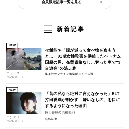
会員限定記事一覧を見る
新着記事
NEW
≪飯能≫「腹が減って食べ物を盗もう
と…」91歳女性殺害を供述したベトナム
国籍の男、在留資格なし…奪った車で“3
台追突”の逃走劇
ニュース
集英社オンライン編集部ニュース班
2026.08.07
NEW
「昔の私なら絶対に言えなかった」ELT
持田香織が明かす「嫌いなもの」を口に
するようになった理由
持田香織の現在地#2
エンタメ
黒島暁生
2026.08.07