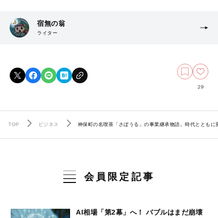
宿無の翁
ライター
29
TOP
ビジネス
神保町の名喫茶「さぼうる」の事業継承物語。時代とともに
会員限定記事
AI相場「第2幕」へ！ バブルはまだ崩壊