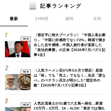
記事ランキング
最新
24時間
週間
月間
〈習近平に特大ブーメラン〉「中国人客お断
NEW
り」「中国に好感持てない72%」韓国で噴き
出した反中感情…中国人旅行者が直面した
「政治的摩擦」の正体【2026年7月バズり記
事1位】
〈人気ラーメン店が1年3カ月で閉店〉原因
NEW
は「味」でも「売上」でもなく…名店「渡な
べ」のベテラン店主が明かした“想定外の
敵”【2026年7月バズり記事2位】
人気女流雀士が31歳で八丈島へ移住…家賃
NEW
15万円→3万円、1K→4LDK「東京では壊れ