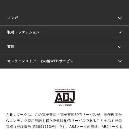
マンガ
取材・ファッション
少年マンガ
週刊少年ジャンプ
書籍
ファッション・美容
青年マンガ
ジャンプSQ.
Seventeen
週刊ヤングジャンプ
オンラインストア・その他WEBサービス
文芸・文庫・総合
芸能・情報・スポーツ
少女マンガ
Vジャンプ
non-no Web
ヤングジャンプ定期購読デジタル
すばる
Myojo
オンラインストア
りぼん
学芸・ノンフィクション・新書
最強ジャンプ
女性マンガ
@BAILA
ヤンジャン＋
小説すばる
週プレNEWS
マーガレット
集英社OTOコンテンツ
集英社 学芸編集部
少年ジャンプ＋
その他WEBサービス
クッキー
ライトノベル・ノベライズ
MAQUIA ONLINE
となりのヤングジャンプ
集英社 文芸ステーション
週プレ グラジャパ！
別冊マーガレット
SHUEISHA MANGA-ART HERITAGE
集英社 ビジネス書
ゼブラック
ココハナ
SHUEISHA ADNAVI
SPUR.JP
集英社Webマガジン Cobalt
グランドジャンプ
web 集英社文庫
キッズ
web Sportiva
マンガMee
ジャンプキャラクターズストア
集英社新書
ジャンプルーキー！
月刊オフィスユー
ＡＢＪマークは、この電子書店・電子書籍配信サービスが、著作権者か
EDITOR'S LAB
LEE
集英社オレンジ文庫
ウルトラジャンプ
青春と読書
パラスポ＋！
らコンテンツ使用許諾を得た正規版配信サービスであることを示す登録
集英社みらい文庫
リマコミ＋
HAPPY PLUS STORE
集英社新書プラス
ジャンプTOON
商標（登録番号 第6091713号）です。ABJマークの詳細、ABJマークを
Marisol
シフォン文庫