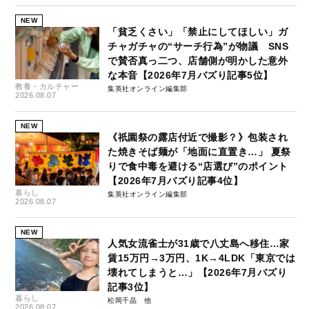
NEW
「貧乏くさい」「禁止にしてほしい」ガ
チャガチャの“サーチ行為”が物議 SNS
で賛否真っ二つ、店舗側が明かした意外
な本音【2026年7月バズり記事5位】
教養・カルチャー
集英社オンライン編集部
2026.08.07
NEW
《祇園祭の露店付近で撮影？》包装され
た焼きそば麺が「地面に直置き…」 夏祭
りで食中毒を避ける“店選び”のポイント
【2026年7月バズり記事4位】
暮らし
集英社オンライン編集部
2026.08.07
NEW
人気女流雀士が31歳で八丈島へ移住…家
賃15万円→3万円、1K→4LDK「東京では
壊れてしまうと…」【2026年7月バズり
記事3位】
暮らし
松岡千晶
2026.08.07