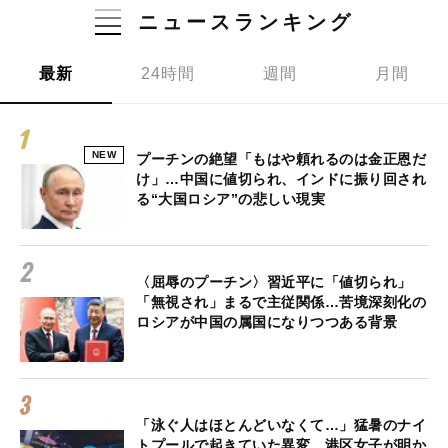
ニュースランキング
最新
24時間
週間
月間
NEW
プーチンの絶望「もはや頼れるのは金正恩だ
け」…中国に値切られ、インドに振り回され
る“大国ロシア”の悲しい現実
〈屈辱のプーチン〉習近平に「値切られ」
「無視され」まるで主従関係…苦境深刻化の
ロシアが中国の属国になりつつある背景
「泳ぐ人はほとんどいなくて…」猛暑のナイ
トプールで起きていた異変…港区女子が明か