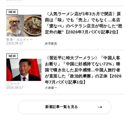
NEW
〈人気ラーメン店が1年3カ月で閉店〉原
因は「味」でも「売上」でもなく…名店
「渡なべ」のベテラン店主が明かした“想
定外の敵”【2026年7月バズり記事2位】
教養・カルチャー
2026.08.07
井手隊長
NEW
〈習近平に特大ブーメラン〉「中国人客
お断り」「中国に好感持てない72%」韓
国で噴き出した反中感情…中国人旅行者
が直面した「政治的摩擦」の正体【2026
年7月バズり記事1位】
ニュース
2026.08.07
小倉健一
新着記事一覧を見る