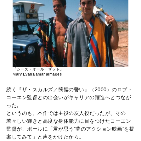
『シーズ・オール・ザット』
Mary Evans/amanaimages
続く『ザ・スカルズ／髑髏の誓い』（2000）のロブ・
コーエン監督との出会いがキャリアの躍進へとつなが
った。
というのも、本作では主役の友人役だったが、その
若々しい輝きと高度な身体能力に目をつけたコーエン
監督が、ポールに「君が思う“夢のアクション映画”を提
案してみて」と声をかけたから。