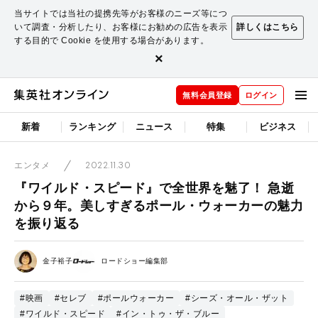
当サイトでは当社の提携先等がお客様のニーズ等につ
いて調査・分析したり、お客様にお勧めの広告を表示
詳しくはこちら
する目的で Cookie を使用する場合があります。
×
無料会員登録
ログイン
新着
ランキング
ニュース
特集
ビジネス
2022.11.30
エンタメ
『ワイルド・スピード』で全世界を魅了！ 急逝
から９年。美しすぎるポール・ウォーカーの魅力
を振り返る
金子裕子
ロードショー編集部
#映画
#セレブ
#ポールウォーカー
#シーズ・オール・ザット
#ワイルド・スピード
#イン・トゥ・ザ・ブルー