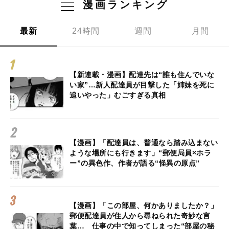
漫画ランキング
最新
24時間
週間
月間
【新連載・漫画】配達先は“誰も住んでいな
い家”…新人配達員が目撃した「姉妹を死に
追いやった」むごすぎる真相
【漫画】「配達員は、普通なら踏み込まない
ような場所にも行きます」“郵便局員×ホラ
ー”の異色作、作者が語る“怪異の原点”
【漫画】「この部屋、何かありましたか？」
郵便配達員が住人から尋ねられた奇妙な言
葉… 仕事の中で知ってしまった“部屋の秘