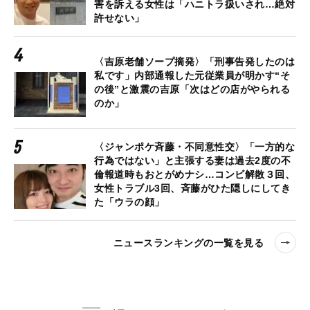
害を訴える女性は「ハニトラ扱いされ…絶対
許せない」
〈吉原老舗ソープ摘発〉「刑事告発したのは
私です」内部通報した元従業員が明かす“そ
の後”と激震の吉原「次はどの店がやられる
のか」
〈ジャンポケ斉藤・不同意性交〉「一方的な
行為ではない」と主張する妻は過去2度の不
倫報道時もおとがめナシ…コンビ解散３回、
女性トラブル3回、斉藤がひた隠しにしてき
た「ウラの顔」
ニュースランキングの一覧を見る