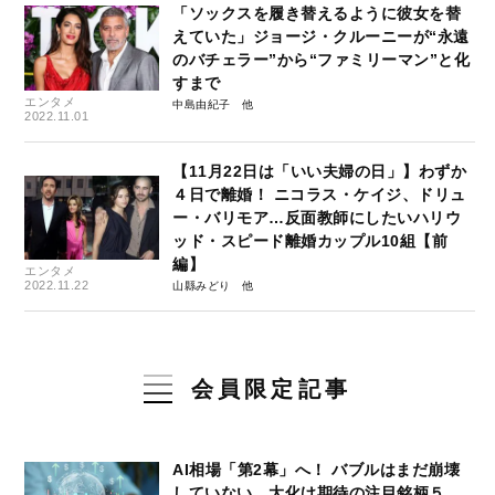
「ソックスを履き替えるように彼女を替
えていた」ジョージ・クルーニーが“永遠
のバチェラー”から“ファミリーマン”と化
すまで
エンタメ
中島由紀子
2022.11.01
【11月22日は「いい夫婦の日」】わずか
４日で離婚！ ニコラス・ケイジ、ドリュ
ー・バリモア…反面教師にしたいハリウ
ッド・スピード離婚カップル10組【前
編】
エンタメ
2022.11.22
山縣みどり
会員限定記事
AI相場「第2幕」へ！ バブルはまだ崩壊
していない…大化け期待の注目銘柄５