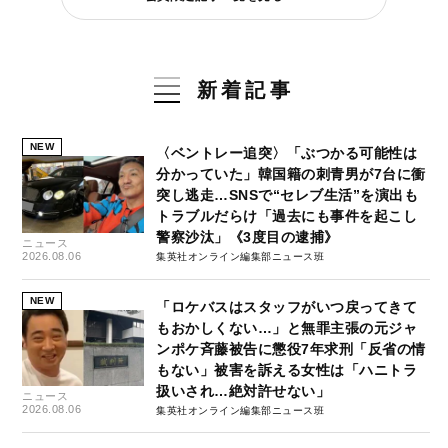
新着記事
NEW
〈ベントレー追突〉「ぶつかる可能性は
分かっていた」韓国籍の刺青男が7台に衝
突し逃走…SNSで“セレブ生活”を演出も
トラブルだらけ「過去にも事件を起こし
警察沙汰」《3度目の逮捕》
ニュース
2026.08.06
集英社オンライン編集部ニュース班
NEW
「ロケバスはスタッフがいつ戻ってきて
もおかしくない…」と無罪主張の元ジャ
ンポケ斉藤被告に懲役7年求刑「反省の情
もない」被害を訴える女性は「ハニトラ
扱いされ…絶対許せない」
ニュース
2026.08.06
集英社オンライン編集部ニュース班