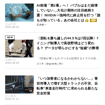
AI相場「第2幕」へ！ バブルはまだ崩壊
していない…大化け期待の注目銘柄５
選！ NVIDIA一強時代に終止符を打つ「誰
もが知っている」あの会社とは
有料
ニュース
石井僚一
2026.08.03
NEW
〈逆転＆勝ち越しの44.5％は7回以降〉7
イニング制導入で高校野球はどう変わ
る？ データが明らかにする“短縮”の弊害
「7回制が奪うもの-データが証明するドラマの消
スポーツ
失-」
2026.08.06
ゴジキ（@godziki_55）
「いつ加害者になるかわからない…」青
切符導入で増す大型トラックの不安、自
転車“車道走行時代”に求められる新たな
安全対策
ビジネス
2026.07.21