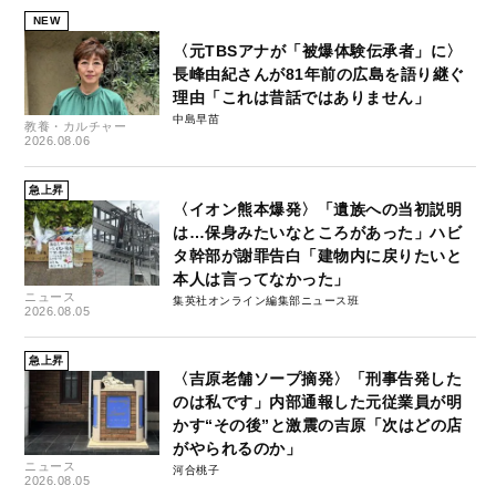
NEW
〈元TBSアナが「被爆体験伝承者」に〉
長峰由紀さんが81年前の広島を語り継ぐ
理由「これは昔話ではありません」
中島早苗
教養・カルチャー
2026.08.06
急上昇
〈イオン熊本爆発〉「遺族への当初説明
は…保身みたいなところがあった」ハビ
タ幹部が謝罪告白「建物内に戻りたいと
本人は言ってなかった」
ニュース
集英社オンライン編集部ニュース班
2026.08.05
急上昇
〈吉原老舗ソープ摘発〉「刑事告発した
のは私です」内部通報した元従業員が明
かす“その後”と激震の吉原「次はどの店
がやられるのか」
ニュース
河合桃子
2026.08.05