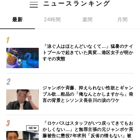
ニュースランキング
最新
24時間
週間
月間
「泳ぐ人はほとんどいなくて…」猛暑のナイ
トプールで起きていた異変…港区女子が明か
すその実態
ジャンポケ斉藤、抑えられない性欲とギャン
ブル欲…粗品の「俺なんとかしますから」発
言の背景とシソンヌ長谷川の涙のワケ
「ロケバスはスタッフがいつ戻ってきてもお
NEW
かしくない…」と無罪主張の元ジャンポケ斉
藤被告に懲役7年求刑「反省の情もない」被