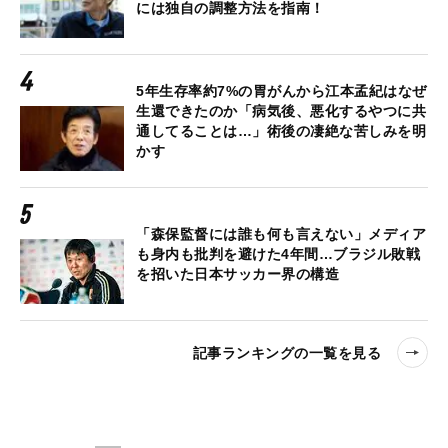
には独自の調整方法を指南！
5年生存率約7%の胃がんから江本孟紀はなぜ
生還できたのか「病気後、悪化するやつに共
通してることは…」術後の凄絶な苦しみを明
かす
「森保監督には誰も何も言えない」メディア
も身内も批判を避けた4年間…ブラジル敗戦
を招いた日本サッカー界の構造
記事ランキングの一覧を見る