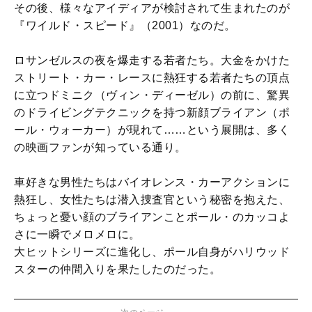
その後、様々なアイディアが検討されて生まれたのが
『ワイルド・スピード』（2001）なのだ。
ロサンゼルスの夜を爆走する若者たち。大金をかけた
ストリート・カー・レースに熱狂する若者たちの頂点
に立つドミニク（ヴィン・ディーゼル）の前に、驚異
のドライビングテクニックを持つ新顔ブライアン（ポ
ール・ウォーカー）が現れて……という展開は、多く
の映画ファンが知っている通り。
車好きな男性たちはバイオレンス・カーアクションに
熱狂し、女性たちは潜入捜査官という秘密を抱えた、
ちょっと憂い顔のブライアンことポール・のカッコよ
さに一瞬でメロメロに。
大ヒットシリーズに進化し、ポール自身がハリウッド
スターの仲間入りを果たしたのだった。