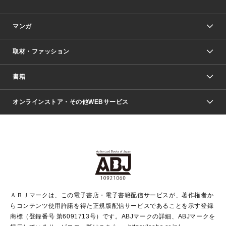
マンガ
取材・ファッション
少年マンガ
週刊少年ジャンプ
書籍
ファッション・美容
青年マンガ
ジャンプSQ.
Seventeen
週刊ヤングジャンプ
オンラインストア・その他WEBサービス
文芸・文庫・総合
芸能・情報・スポーツ
少女マンガ
Vジャンプ
non-no Web
ヤングジャンプ定期購読デジタル
すばる
Myojo
オンラインストア
りぼん
学芸・ノンフィクション・新書
最強ジャンプ
女性マンガ
@BAILA
ヤンジャン＋
小説すばる
週プレNEWS
マーガレット
集英社OTOコンテンツ
集英社 学芸編集部
少年ジャンプ＋
その他WEBサービス
クッキー
ライトノベル・ノベライズ
MAQUIA ONLINE
となりのヤングジャンプ
集英社 文芸ステーション
週プレ グラジャパ！
別冊マーガレット
SHUEISHA MANGA-ART HERITAGE
集英社 ビジネス書
ゼブラック
ココハナ
SHUEISHA ADNAVI
SPUR.JP
集英社Webマガジン Cobalt
グランドジャンプ
web 集英社文庫
キッズ
web Sportiva
マンガMee
ジャンプキャラクターズストア
集英社新書
ジャンプルーキー！
月刊オフィスユー
ＡＢＪマークは、この電子書店・電子書籍配信サービスが、著作権者か
EDITOR'S LAB
LEE
集英社オレンジ文庫
ウルトラジャンプ
青春と読書
パラスポ＋！
らコンテンツ使用許諾を得た正規版配信サービスであることを示す登録
集英社みらい文庫
リマコミ＋
HAPPY PLUS STORE
集英社新書プラス
ジャンプTOON
商標（登録番号 第6091713号）です。ABJマークの詳細、ABJマークを
Marisol
シフォン文庫
アジア人物史