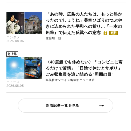
「あの時、広島の人たちは、もっと熱か
ったのでしょうね」美空ひばりのつぶや
きに込められた平和への祈り…『一本の
鉛筆』で伝えた反戦への意志
有料
エンタメ
佐藤剛
2025.08.06
急上昇
〈40度超でも休めない〉「コンビニに寄
るだけで苦情」「日陰で休むとサボり」
ごみ収集員を追い詰める“周囲の目”
集英社オンライン編集部ニュース班
ニュース
2026.08.05
新着記事一覧を見る