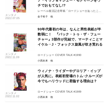
ア・イップ＆マシュー・モディ―ンをウ
チでおもてなし!?
レーベル復活記念寄稿「ロードショーがあったこ
エンタメ
ろ」11
金子裕子
2022.07.05
90年代最初の年は、なんと男性表紙が半
数弱に！ 『バック・トゥ・ザ・フュー
チャー』3部作が完結で、マーティことマ
イケル・J・フォックス旋風が吹き荒れる
エンタメ
ロードショー COVER TALK #1990
2022.11.09
小西未来
ウィノナ・ライダーやグロリア・イップ
が人気に。表紙初登場のトム･クルーズが
今でもハリウッドに君臨する理由は？
ロードショー COVER TALK #1989
エンタメ
2022.11.02
小西未来