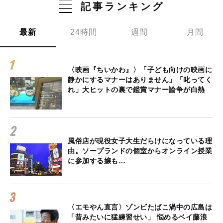
記事ランキング
最新
24時間
週間
月間
〈映画『ちいかわ』〉「子ども向けの映画に
静かにするマナーはありません」「叱ってく
れ」大ヒットの裏で鑑賞マナー論争が白熱
風俗店が現役女子大生だらけになっている理
由。ソープランドの個室からオンライン授業
に参加する嬢も…
〈エモやん直言〉ゾンビたばこ渦中の広島は
「昔みたいに猛練習せい」 悩めるベイ藤浪