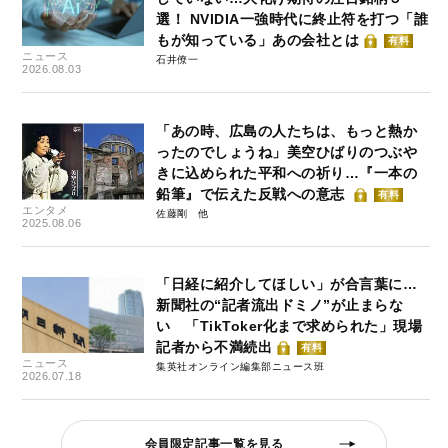
選！ NVIDIA一強時代に終止符を打つ「誰
もが知っている」あの会社とは
有料
ニュース
石井僚一
2026.08.03
「あの時、広島の人たちは、もっと熱か
ったのでしょうね」美空ひばりのつぶや
きに込められた平和への祈り…『一本の
鉛筆』で伝えた反戦への意志
有料
エンタメ
佐藤剛
2025.08.06
「日経に紹介してほしい」が合言葉に…
新聞社の“記者流出ドミノ”が止まらな
い 「TikToker化まで求められた」現場
記者から不満続出
有料
ニュース
集英社オンライン編集部ニュース班
2026.07.18
会員限定記事一覧を見る