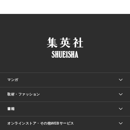
マンガ
取材・ファッション
少年マンガ
週刊少年ジャンプ
書籍
ファッション・美容
青年マンガ
ジャンプSQ.
Seventeen
週刊ヤングジャンプ
オンラインストア・その他WEBサービス
文芸・文庫・総合
芸能・情報・スポーツ
少女マンガ