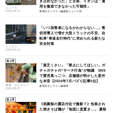
き止めなかった」と主張、イオンは「運
用を徹底できなかった可能性」
ニュース
2026.08.07
集英社オンライン編集部ニュース班
「いつ加害者になるかわからない…」青
切符導入で増す大型トラックの不安、自
転車“車道走行時代”に求められる新たな
安全対策
ビジネス
2026.07.21
急上昇
「貧乏くさい」「禁止にしてほしい」ガ
チャガチャの“サーチ行為”が物議 SNS
で賛否真っ二つ、店舗側が明かした意外
な本音【2026年7月バズり記事5位】
教養・カルチャー
集英社オンライン編集部
2026.08.07
急上昇
《祇園祭の露店付近で撮影？》包装され
た焼きそば麺が「地面に直置き…」 夏祭