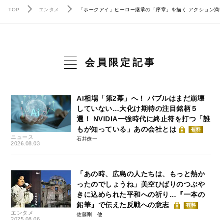
TOP
エンタメ
「ホークアイ」ヒーロー継承の「序章」を描く アクション
会員限定記事
AI相場「第2幕」へ！ バブルはまだ崩壊
していない…大化け期待の注目銘柄５
選！ NVIDIA一強時代に終止符を打つ「誰
もが知っている」あの会社とは
有料
ニュース
石井僚一
2026.08.03
「あの時、広島の人たちは、もっと熱か
ったのでしょうね」美空ひばりのつぶや
きに込められた平和への祈り…『一本の
鉛筆』で伝えた反戦への意志
有料
エンタメ
佐藤剛
2025.08.06