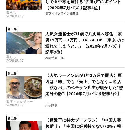
りで食中毒を避ける“店選び”のポイント
【2026年7月バズり記事4位】
暮らし
集英社オンライン編集部
2026.08.07
急上昇
人気女流雀士が31歳で八丈島へ移住…家
賃15万円→3万円、1K→4LDK「東京では
壊れてしまうと…」【2026年7月バズり
記事3位】
暮らし
松岡千晶
2026.08.07
急上昇
〈人気ラーメン店が1年3カ月で閉店〉原
因は「味」でも「売上」でもなく…名店
「渡なべ」のベテラン店主が明かした“想
定外の敵”【2026年7月バズり記事2位】
教養・カルチャー
2026.08.07
井手隊長
急上昇
〈習近平に特大ブーメラン〉「中国人客
お断り」「中国に好感持てない72%」韓