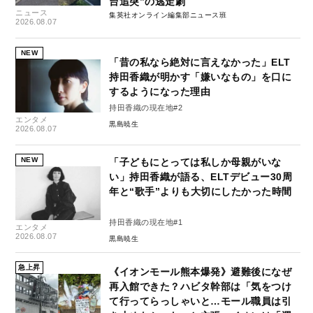
台追突”の逃走劇
ニュース
集英社オンライン編集部ニュース班
2026.08.07
NEW
「昔の私なら絶対に言えなかった」ELT
持田香織が明かす「嫌いなもの」を口に
するようになった理由
持田香織の現在地#2
エンタメ
黒島暁生
2026.08.07
NEW
「子どもにとっては私しか母親がいな
い」持田香織が語る、ELTデビュー30周
年と“歌手”よりも大切にしたかった時間
持田香織の現在地#1
エンタメ
2026.08.07
黒島暁生
急上昇
《イオンモール熊本爆発》避難後になぜ
再入館できた？ハビタ幹部は「気をつけ
て行ってらっしゃいと…モール職員は引