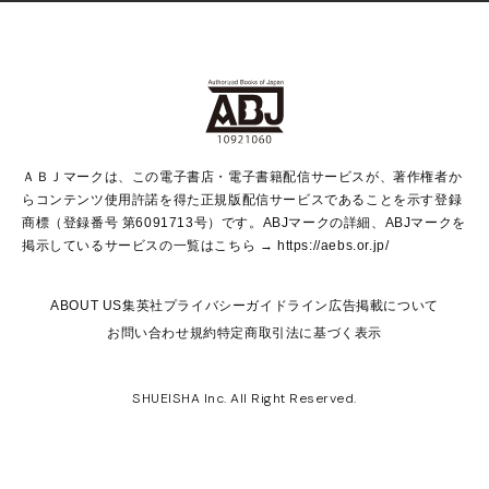
Vジャンプ
non-no Web
ヤングジャンプ定期購読デジタル
すばる
Myojo
オンラインストア
りぼん
学芸・ノンフィクション・新書
最強ジャンプ
女性マンガ
@BAILA
ヤンジャン＋
小説すばる
週プレNEWS
マーガレット
集英社OTOコンテンツ
集英社 学芸編集部
少年ジャンプ＋
その他WEBサービス
クッキー
ライトノベル・ノベライズ
MAQUIA ONLINE
となりのヤングジャンプ
集英社 文芸ステーション
週プレ グラジャパ！
別冊マーガレット
SHUEISHA MANGA-ART HERITAGE
集英社 ビジネス書
ゼブラック
ココハナ
SHUEISHA ADNAVI
SPUR.JP
集英社Webマガジン Cobalt
グランドジャンプ
web 集英社文庫
キッズ
web Sportiva
マンガMee
ジャンプキャラクターズストア
集英社新書
ジャンプルーキー！
月刊オフィスユー
ＡＢＪマークは、この電子書店・電子書籍配信サービスが、著作権者か
EDITOR'S LAB
LEE
集英社オレンジ文庫
ウルトラジャンプ
青春と読書
パラスポ＋！
らコンテンツ使用許諾を得た正規版配信サービスであることを示す登録
集英社みらい文庫
リマコミ＋
HAPPY PLUS STORE
集英社新書プラス
ジャンプTOON
商標（登録番号 第6091713号）です。ABJマークの詳細、ABJマークを
Marisol
シフォン文庫
アジア人物史
S-KIDS.LAND
マンガMeets
掲示しているサービスの一覧はこちら →
https://aebs.or.jp/
shueisha vox
よみタイ
S-MANGA
Web éclat
ダッシュエックス文庫
LEEマルシェ
kotoba
集英社ジャンプリミックス
ABOUT US
集英社プライバシーガイドライン
広告掲載について
T JAPAN:The New York Times Style Magazine
JUMP j BOOKS
お問い合わせ
規約
特定商取引法に基づく表示
SHOP Marisol
e!集英社
集英社コミック文庫
集英社女性誌ポータル
éclat premium
imidas
MEN'S NON-NO WEB
SHUEISHA Inc. All Right Reserved.
mirabella
UOMO
mirabella homme