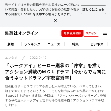
当サイトでは当社の提携先等がお客様のニーズ等につ
いて調査・分析したり、お客様にお勧めの広告を表示
詳しくはこちら
する目的で Cookie を使用する場合があります。
×
無料会員登録
ログイン
新着
ランキング
ニュース
特集
ビジネス
2022.04.19
エンタメ
「ホークアイ」ヒーロー継承の「序章」を描く
アクション満載のＭＣＵドラマ【今からでも間に
合うネットドラマ／宇都宮秀幸】
動画配信サービスでドラマを楽しむ人が増えている。ハマってしまい、
朝まで観てしまうという人も…。そんな魅力あふれる作品の中からおす
すめの1本を紹介する連載。今回は、『アベンジャーズ』シリーズに登場
する弓の達人ホークアイと若き相棒の活躍を描くアクションドラマを取
り上げる。