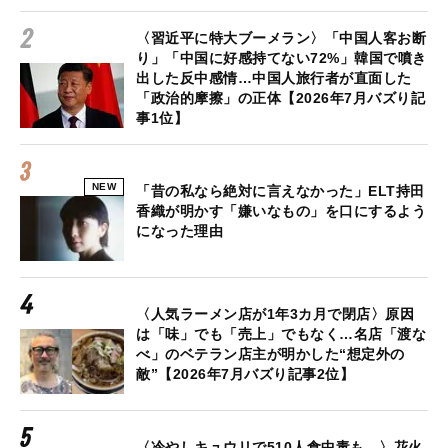
〈習近平に特大ブーメラン〉「中国人客お断
り」「中国に好感持てない72%」韓国で噴き
出した反中感情…中国人旅行者が直面した
「政治的摩擦」の正体【2026年7月バズり記
事1位】
NEW
「昔の私なら絶対に言えなかった」ELT持田
香織が明かす「嫌いなもの」を口にするよう
になった理由
〈人気ラーメン店が1年3カ月で閉店〉原因
は「味」でも「売上」でもなく…名店「渡な
べ」のベテラン店主が明かした“想定外の
敵”【2026年7月バズり記事2位】
〈冷やしキュウリで510人食中毒も…〉花火