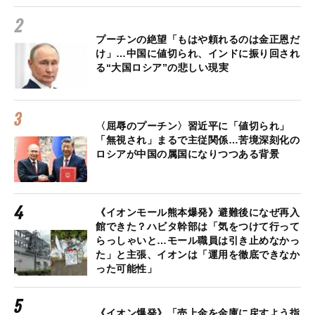
プーチンの絶望「もはや頼れるのは金正恩だ
け」…中国に値切られ、インドに振り回され
る“大国ロシア”の悲しい現実
〈屈辱のプーチン〉習近平に「値切られ」
「無視され」まるで主従関係…苦境深刻化の
ロシアが中国の属国になりつつある背景
《イオンモール熊本爆発》避難後になぜ再入
館できた？ハビタ幹部は「気をつけて行って
らっしゃいと…モール職員は引き止めなかっ
た」と主張、イオンは「運用を徹底できなか
った可能性」
《イオン爆発》「売上金を金庫に戻すよう指