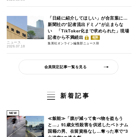
「日経に紹介してほしい」が合言葉に…
新聞社の“記者流出ドミノ”が止まらな
い 「TikToker化まで求められた」現場
記者から不満続出
有料
ニュース
集英社オンライン編集部ニュース班
2026.07.18
会員限定記事一覧を見る
新着記事
NEW
≪飯能≫「腹が減って食べ物を盗もう
と…」91歳女性殺害を供述したベトナム
国籍の男、在留資格なし…奪った車で“3