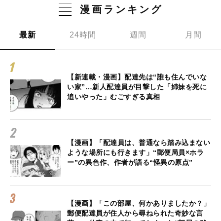
漫画ランキング
最新
24時間
週間
月間
【新連載・漫画】配達先は“誰も住んでいな
い家”…新人配達員が目撃した「姉妹を死に
追いやった」むごすぎる真相
【漫画】「配達員は、普通なら踏み込まない
ような場所にも行きます」“郵便局員×ホラ
ー”の異色作、作者が語る“怪異の原点”
【漫画】「この部屋、何かありましたか？」
郵便配達員が住人から尋ねられた奇妙な言