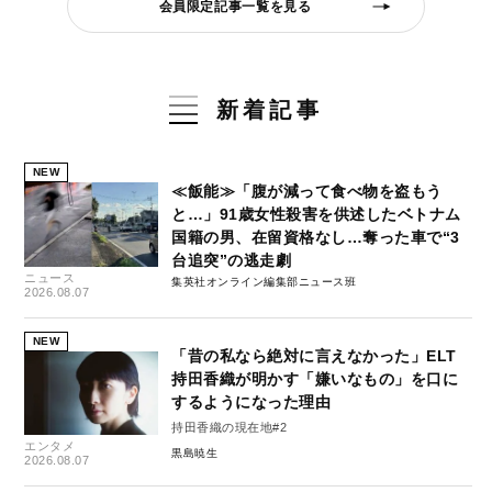
会員限定記事一覧を見る
新着記事
NEW
≪飯能≫「腹が減って食べ物を盗もう
と…」91歳女性殺害を供述したベトナム
国籍の男、在留資格なし…奪った車で“3
台追突”の逃走劇
ニュース
集英社オンライン編集部ニュース班
2026.08.07
NEW
「昔の私なら絶対に言えなかった」ELT
持田香織が明かす「嫌いなもの」を口に
するようになった理由
持田香織の現在地#2
エンタメ
黒島暁生
2026.08.07