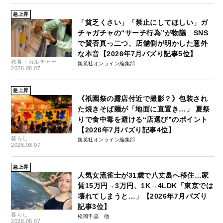
急上昇
「貧乏くさい」「禁止にしてほしい」ガ
チャガチャの“サーチ行為”が物議 SNS
で賛否真っ二つ、店舗側が明かした意外
な本音【2026年7月バズり記事5位】
教養・カルチャー
集英社オンライン編集部
2026.08.07
急上昇
《祇園祭の露店付近で撮影？》包装され
た焼きそば麺が「地面に直置き…」 夏祭
りで食中毒を避ける“店選び”のポイント
【2026年7月バズり記事4位】
暮らし
集英社オンライン編集部
2026.08.07
急上昇
人気女流雀士が31歳で八丈島へ移住…家
賃15万円→3万円、1K→4LDK「東京では
壊れてしまうと…」【2026年7月バズり
記事3位】
暮らし
松岡千晶
2026.08.07