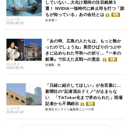
していない…大化け期待の注目銘柄５
選！ NVIDIA一強時代に終止符を打つ「誰
もが知っている」あの会社とは
有料
ニュース
石井僚一
2026.08.03
「あの時、広島の人たちは、もっと熱か
ったのでしょうね」美空ひばりのつぶや
きに込められた平和への祈り…『一本の
鉛筆』で伝えた反戦への意志
有料
エンタメ
佐藤剛
2025.08.06
「日経に紹介してほしい」が合言葉に…
新聞社の“記者流出ドミノ”が止まらな
い 「TikToker化まで求められた」現場
記者から不満続出
有料
ニュース
集英社オンライン編集部ニュース班
2026.07.18