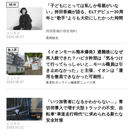
NEW
「子どもにとっては私しか母親がいな
い」持田香織が語る、ELTデビュー30周
年と“歌手”よりも大切にしたかった時間
持田香織の現在地#1
エンタメ
2026.08.07
黒島暁生
急上昇
《イオンモール熊本爆発》避難後になぜ
再入館できた？ハビタ幹部は「気をつけ
て行ってらっしゃいと…モール職員は引
き止めなかった」と主張、イオンは「運
用を徹底できなかった可能性」
ニュース
2026.08.07
集英社オンライン編集部ニュース班
「いつ加害者になるかわからない…」青
切符導入で増す大型トラックの不安、自
転車“車道走行時代”に求められる新たな
安全対策
ビジネス
2026.07.21