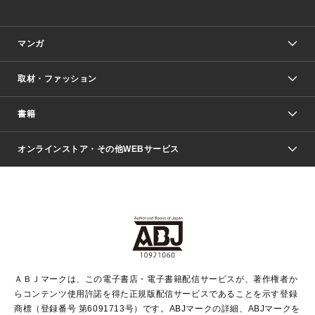
マンガ
取材・ファッション
少年マンガ
週刊少年ジャンプ
書籍
ファッション・美容
青年マンガ
ジャンプSQ.
Seventeen
週刊ヤングジャンプ
オンラインストア・その他WEBサービス
文芸・文庫・総合
芸能・情報・スポーツ
少女マンガ
Vジャンプ
non-no Web
ヤングジャンプ定期購読デジタル
すばる
Myojo
オンラインストア
りぼん
学芸・ノンフィクション・新書
最強ジャンプ
女性マンガ
@BAILA
ヤンジャン＋
小説すばる
週プレNEWS
マーガレット
集英社OTOコンテンツ
集英社 学芸編集部
少年ジャンプ＋
その他WEBサービス
クッキー
ライトノベル・ノベライズ
MAQUIA ONLINE
となりのヤングジャンプ
集英社 文芸ステーション
週プレ グラジャパ！
別冊マーガレット
SHUEISHA MANGA-ART HERITAGE
集英社 ビジネス書
ゼブラック
ココハナ
SHUEISHA ADNAVI
SPUR.JP
集英社Webマガジン Cobalt
グランドジャンプ
web 集英社文庫
キッズ
web Sportiva
マンガMee
ジャンプキャラクターズストア
集英社新書
ジャンプルーキー！
月刊オフィスユー
ＡＢＪマークは、この電子書店・電子書籍配信サービスが、著作権者か
EDITOR'S LAB
LEE
集英社オレンジ文庫
ウルトラジャンプ
青春と読書
パラスポ＋！
らコンテンツ使用許諾を得た正規版配信サービスであることを示す登録
集英社みらい文庫
リマコミ＋
HAPPY PLUS STORE
集英社新書プラス
ジャンプTOON
商標（登録番号 第6091713号）です。ABJマークの詳細、ABJマークを
Marisol
シフォン文庫