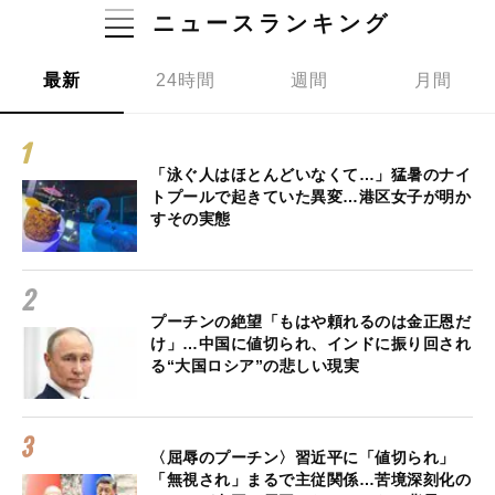
ニュースランキング
最新
24時間
週間
月間
「泳ぐ人はほとんどいなくて…」猛暑のナイ
トプールで起きていた異変…港区女子が明か
すその実態
プーチンの絶望「もはや頼れるのは金正恩だ
け」…中国に値切られ、インドに振り回され
る“大国ロシア”の悲しい現実
〈屈辱のプーチン〉習近平に「値切られ」
「無視され」まるで主従関係…苦境深刻化の