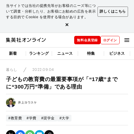
当サイトでは当社の提携先等がお客様のニーズ等につ
いて調査・分析したり、お客様にお勧めの広告を表示
詳しくはこちら
する目的で Cookie を使用する場合があります。
×
無料会員登録
ログイン
新着
ランキング
ニュース
特集
ビジネス
2022.09.04
暮らし
子どもの教育費の最重要事項が「“17歳”まで
に“300万円”準備」である理由
井上ヨウスケ
#教育費
#学費
#奨学金
#大学