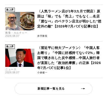
急上昇
〈人気ラーメン店が1年3カ月で閉店〉原
因は「味」でも「売上」でもなく…名店
「渡なべ」のベテラン店主が明かした“想
定外の敵”【2026年7月バズり記事2位】
教養・カルチャー
2026.08.07
井手隊長
急上昇
〈習近平に特大ブーメラン〉「中国人客
お断り」「中国に好感持てない72%」韓
国で噴き出した反中感情…中国人旅行者
が直面した「政治的摩擦」の正体【2026
年7月バズり記事1位】
ニュース
2026.08.07
小倉健一
新着記事一覧を見る