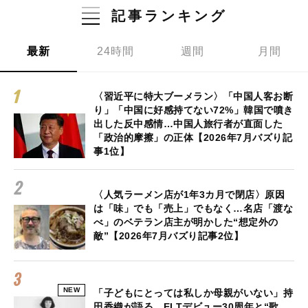
記事ランキング
最新
24時間
週間
月間
〈習近平に特大ブーメラン〉「中国人客お断
り」「中国に好感持てない72%」韓国で噴き
出した反中感情…中国人旅行者が直面した
「政治的摩擦」の正体【2026年7月バズり記
事1位】
〈人気ラーメン店が1年3カ月で閉店〉原因
は「味」でも「売上」でもなく…名店「渡な
べ」のベテラン店主が明かした“想定外の
敵”【2026年7月バズり記事2位】
NEW
「子どもにとっては私しか母親がいない」持
田香織が語る、ELTデビュー30周年と“歌