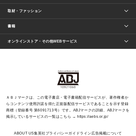
取材・ファッション
少年マンガ
週刊少年ジャンプ
書籍
ファッション・美容
青年マンガ
ジャンプSQ.
Seventeen
週刊ヤングジャンプ
オンラインストア・その他WEBサービス
文芸・文庫・総合
芸能・情報・スポーツ
少女マンガ
Vジャンプ
non-no Web
ヤングジャンプ定期購読デジタル
すばる
Myojo
オンラインストア
りぼん
学芸・ノンフィクション・新書
最強ジャンプ
女性マンガ
@BAILA
ヤンジャン＋
小説すばる
週プレNEWS
マーガレット
集英社OTOコンテンツ
集英社 学芸編集部
少年ジャンプ＋
その他WEBサービス
クッキー
ライトノベル・ノベライズ
MAQUIA ONLINE
となりのヤングジャンプ
集英社 文芸ステーション
週プレ グラジャパ！
別冊マーガレット
SHUEISHA MANGA-ART HERITAGE
集英社 ビジネス書
ゼブラック
ココハナ
SHUEISHA ADNAVI
SPUR.JP
集英社Webマガジン Cobalt
グランドジャンプ
web 集英社文庫
キッズ
web Sportiva
マンガMee
ジャンプキャラクターズストア
集英社新書
ジャンプルーキー！
月刊オフィスユー
ＡＢＪマークは、この電子書店・電子書籍配信サービスが、著作権者か
EDITOR'S LAB
LEE
集英社オレンジ文庫
ウルトラジャンプ
青春と読書
パラスポ＋！
らコンテンツ使用許諾を得た正規版配信サービスであることを示す登録
集英社みらい文庫
リマコミ＋
HAPPY PLUS STORE
集英社新書プラス
ジャンプTOON
商標（登録番号 第6091713号）です。ABJマークの詳細、ABJマークを
Marisol
シフォン文庫
アジア人物史
S-KIDS.LAND
マンガMeets
掲示しているサービスの一覧はこちら →
https://aebs.or.jp/
shueisha vox
よみタイ
S-MANGA
Web éclat
ダッシュエックス文庫
LEEマルシェ
kotoba
集英社ジャンプリミックス
ABOUT US
集英社プライバシーガイドライン
広告掲載について
T JAPAN:The New York Times Style Magazine
JUMP j BOOKS