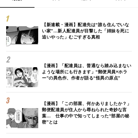
【新連載・漫画】配達先は“誰も住んでいな
い家”…新人配達員が目撃した「姉妹を死に
追いやった」むごすぎる真相
【漫画】「配達員は、普通なら踏み込まない
ような場所にも行きます」“郵便局員×ホラ
ー”の異色作、作者が語る“怪異の原点”
【漫画】「この部屋、何かありましたか？」
郵便配達員が住人から尋ねられた奇妙な言
葉… 仕事の中で知ってしまった“部屋の秘
密”とは