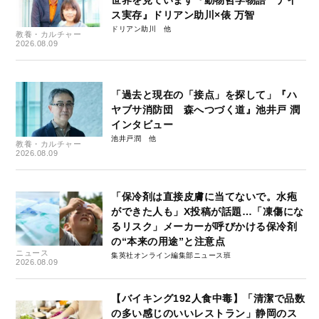
世界を見ています『動物哲学物語 ナイ
ス実存』ドリアン助川×俵 万智
ドリアン助川
教養・カルチャー
2026.08.09
「過去と現在の「接点」を探して」『ハ
ヤブサ消防団 森へつづく道』池井戸 潤
インタビュー
池井戸潤
教養・カルチャー
2026.08.09
「保冷剤は直接皮膚に当てないで。水疱
ができた人も」X投稿が話題…「凍傷にな
るリスク」メーカーが呼びかける保冷剤
の“本来の用途”と注意点
ニュース
集英社オンライン編集部ニュース班
2026.08.09
【バイキング192人食中毒】「清潔で品数
の多い感じのいいレストラン」静岡のス