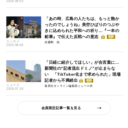
2026.08.03
「あの時、広島の人たちは、もっと熱か
ったのでしょうね」美空ひばりのつぶや
きに込められた平和への祈り…『一本の
鉛筆』で伝えた反戦への意志
有料
エンタメ
佐藤剛
2025.08.06
「日経に紹介してほしい」が合言葉に…
新聞社の“記者流出ドミノ”が止まらな
い 「TikToker化まで求められた」現場
記者から不満続出
有料
ニュース
集英社オンライン編集部ニュース班
2026.07.18
会員限定記事一覧を見る