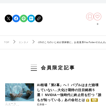
8
TOP
エンタメ
小5のころのいじめが原体験に。お友達系YouTuberそわん
会員限定記事
AI相場「第2幕」へ！ バブルはまだ崩壊
していない…大化け期待の注目銘柄５
選！ NVIDIA一強時代に終止符を打つ「誰
もが知っている」あの会社とは
有料
ニュース
石井僚一