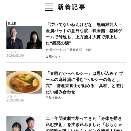
新着記事
急上昇
「泣いてないねんけどな」無頼派芸人・
金属バットの意外な涙…映画館、格闘ゲ
ームで号泣も、上方漫才大賞で浮上し
た“疑惑の涙”
金属バットの「酒辛肉鮪」#61
エンタメ
2026.08.09
金属バット
「春雨だからヘルシー」は思い込み？ ブ
ームの麻辣湯に潜む“ヘルシーの落とし
穴” 管理栄養士が勧める「具材」と避け
たい組み合わせ
グルメ
千駄木雄大
2026.08.09
二十年間演劇で培ってきた「身体を描き
込む技術」を注ぎ込みました『おもちゃ
の指輪がほしいねん』ピンク地底人3号×