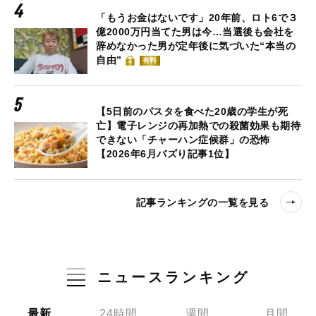
「もうお金はないです」20年前、ロト6で３
億2000万円当てた男は今…当選後も会社を
辞めなかった男が定年後に気づいた“本当の
自由”
有料
【5日前のパスタを食べた20歳の学生が死
亡】電子レンジの再加熱での殺菌効果も期待
できない「チャーハン症候群」の恐怖
【2026年6月バズり記事1位】
記事ランキングの一覧を見る
ニュースランキング
最新
24時間
週間
月間