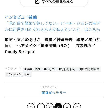
すべての画像を見る
インタビュー後編
「見た目で諦めて欲しくない」ピーチ・ジョンのモデ
ルに起用されたそわんわんが伝えたいこと」はこちら
取材・文／於ありさ 撮影／神田豊秀 編集／星山江
里可 ヘアメイク／榎田茉季（ROI） 衣装協力／
Candy Stripper
エンタメ
#YouTuber
#いじめ
#そわんわん
#国民的同級生
#Candy Stripper
次のページ
画像ギャラリー
1
2
3
4