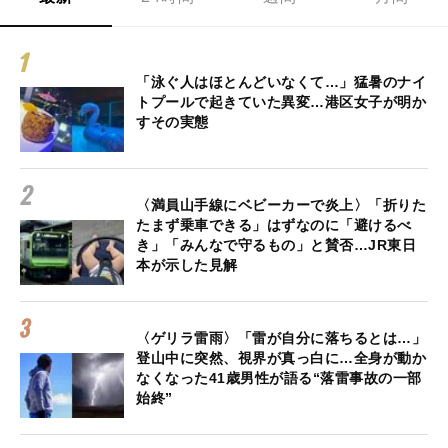
「泳ぐ人はほとんどいなくて…」猛暑のナイ
トプールで起きていた異変…港区女子が明か
すその実態
〈満員山手線にベビーカーで炎上〉「折りた
たまず乗車できる」はずなのに「避けるべ
き」「みんなで守るもの」と賛否…JR東日
本が示した見解
〈ゲリラ雷雨〉「雷が自分に落ちるとは…」
登山中に突然、視界が真っ白に…全身が動か
なくなった41歳男性が語る“落雷事故の一部
始終”