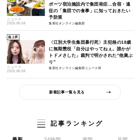
ポーツ宿泊施設内で集団発症…合宿・遠
征の「集団での食事」に知っておきたい
予防策
ニュース
2026.08.08
集英社オンライン編集部
急上昇
〈江別大学生集団暴行死〉主犯格の18歳
に無期懲役「自分はやってねぇ。誰かが
トドメさした」裁判で明かされた“他責ぶ
り”
ニュース
集英社オンライン編集部ニュース班
2026.08.08
新着記事一覧を見る
記事ランキング
最新
24時間
週間
月間