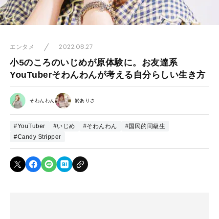
2022.08.27
エンタメ
小5のころのいじめが原体験に。お友達系
YouTuberそわんわんが考える自分らしい生き方
そわんわん
於ありさ
#YouTuber
#いじめ
#そわんわん
#国民的同級生
#Candy Stripper