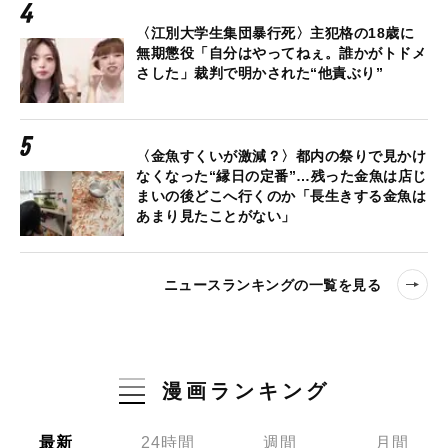
〈江別大学生集団暴行死〉主犯格の18歳に
無期懲役「自分はやってねぇ。誰かがトドメ
さした」裁判で明かされた“他責ぶり”
〈金魚すくいが激減？〉都内の祭りで見かけ
なくなった“縁日の定番”…残った金魚は店じ
まいの後どこへ行くのか「長生きする金魚は
あまり見たことがない」
ニュースランキングの一覧を見る
漫画ランキング
最新
24時間
週間
月間