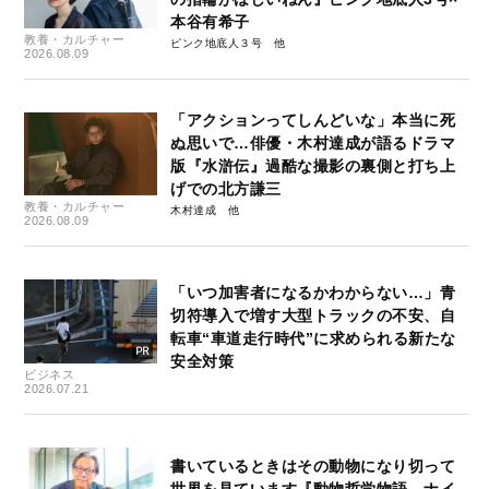
本谷有希子
教養・カルチャー
ピンク地底人３号
2026.08.09
「アクションってしんどいな」本当に死
ぬ思いで…俳優・木村達成が語るドラマ
版『水滸伝』過酷な撮影の裏側と打ち上
げでの北方謙三
教養・カルチャー
木村達成
2026.08.09
「いつ加害者になるかわからない…」青
切符導入で増す大型トラックの不安、自
転車“車道走行時代”に求められる新たな
安全対策
ビジネス
2026.07.21
書いているときはその動物になり切って