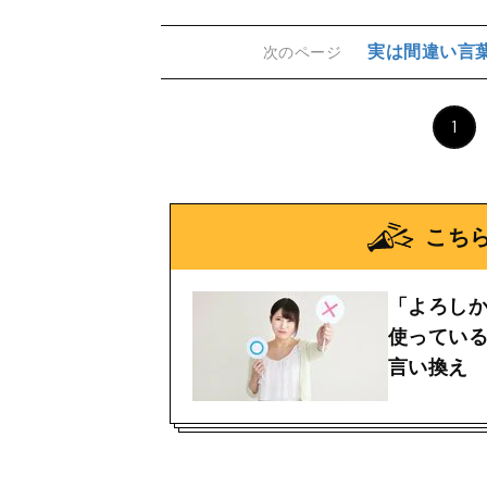
実は間違い言
次のページ
1
こち
「よろしか
使っている
言い換え