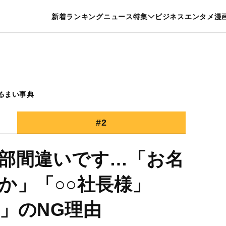
特集一覧を見る
漫画一覧を見る
新着
ランキング
ニュース
特集
ビジネス
エンタメ
漫
養・カルチャー
暮らし
スポーツ
ヘルスケア
美容
グルメ
るまい事典
#2
部間違いです…「お名
か」「○○社長様」
」のNG理由