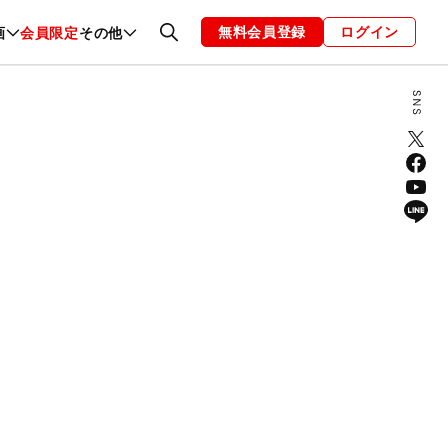
無料会員登録
ログイン
画
会員限定
その他
ファッション
恋愛・結婚
編集部
お知らせ