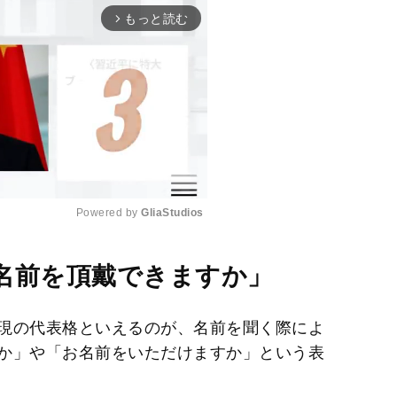
もっと読む
arrow_forward_ios
Powered by 
GliaStudios
M
名前を頂戴できますか」
u
t
現の代表格といえるのが、名前を聞く際によ
e
か」や「お名前をいただけますか」という表