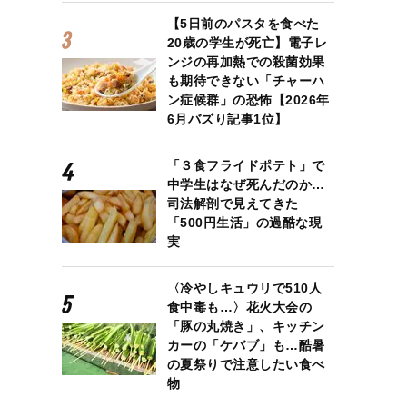
【5日前のパスタを食べた
20歳の学生が死亡】電子レ
ンジの再加熱での殺菌効果
も期待できない「チャーハ
ン症候群」の恐怖【2026年
6月バズり記事1位】
「３食フライドポテト」で
中学生はなぜ死んだのか…
司法解剖で見えてきた
「500円生活」の過酷な現
実
〈冷やしキュウリで510人
食中毒も…〉花火大会の
「豚の丸焼き」、キッチン
カーの「ケバブ」も…酷暑
の夏祭りで注意したい食べ
物