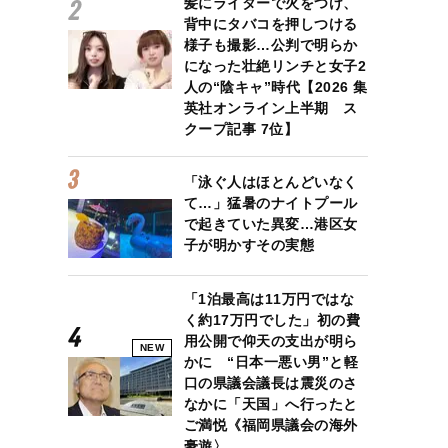
髪にライターで火をつけ、
背中にタバコを押しつける
様子も撮影…公判で明らか
になった壮絶リンチと女子2
人の“陰キャ”時代【2026 集
英社オンライン上半期 ス
クープ記事 7位】
「泳ぐ人はほとんどいなく
て…」猛暑のナイトプール
で起きていた異変…港区女
子が明かすその実態
「1泊最高は11万円ではな
く約17万円でした」初の費
用公開で仰天の支出が明ら
NEW
かに “日本一悪い男”と軽
口の県議会議長は震災のさ
なかに「天国」へ行ったと
ご満悦《福岡県議会の海外
豪遊〉