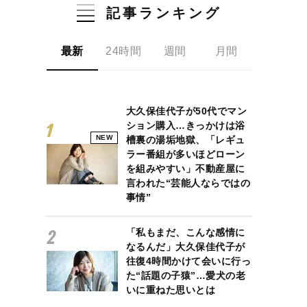
記事ランキング
最新
24時間
週間
月間
大久保佳代子が50代でマン
ション購入…きっかけは浴
NEW
槽裏の湯垢地獄、「レギュ
ラー番組が多いほどローン
を組みやすい」不動産屋に
言われた“芸能人ならではの
事情”
「私もまだ、こんな感情に
なるんだ」大久保佳代子が
往復4時間かけて会いに行っ
た“話題の子猿”…愛犬の老
いに重ねた思いとは