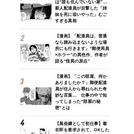
は“誰も住んでいない家”…
新人配達員が目撃した「姉
妹を死に追いやった」むご
すぎる真相
【漫画】「配達員は、普通
なら踏み込まないような場
所にも行きます」“郵便局員
×ホラー”の異色作、作者が
語る“怪異の原点”
【漫画】「この部屋、何か
ありましたか？」郵便配達
員が住人から尋ねられた奇
妙な言葉… 仕事の中で知
ってしまった“部屋の秘
密”とは
【風俗嬢として初仕事】着
衣即を要求されて、OKした