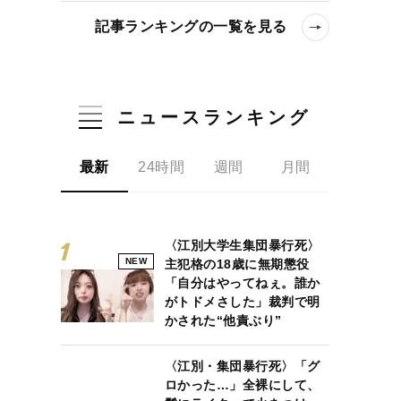
記事ランキングの一覧を見る
ニュースランキング
最新
24時間
週間
月間
〈江別大学生集団暴行死〉
NEW
主犯格の18歳に無期懲役
「自分はやってねぇ。誰か
がトドメさした」裁判で明
かされた“他責ぶり”
〈江別・集団暴行死〉「グ
ロかった…」全裸にして、