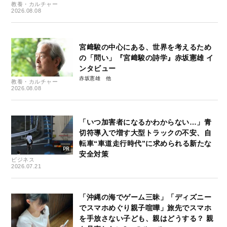
教養・カルチャー
2026.08.08
宮﨑駿の中心にある、世界を考えるため
の「問い」『宮﨑駿の詩学』赤坂憲雄 イ
ンタビュー
赤坂憲雄
教養・カルチャー
2026.08.08
「いつ加害者になるかわからない…」青
切符導入で増す大型トラックの不安、自
転車“車道走行時代”に求められる新たな
安全対策
ビジネス
2026.07.21
「沖縄の海でゲーム三昧」「ディズニー
でスマホめぐり親子喧嘩」旅先でスマホ
を手放さない子ども、親はどうする？ 親