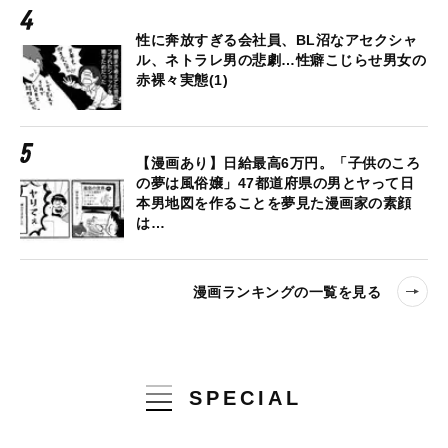
性に奔放すぎる会社員、BL沼なアセクシャ
ル、ネトラレ男の悲劇…性癖こじらせ男女の
赤裸々実態(1)
【漫画あり】日給最高6万円。「子供のころ
の夢は風俗嬢」47都道府県の男とヤって日
本男地図を作ることを夢見た漫画家の素顔
は…
漫画ランキングの一覧を見る
SPECIAL