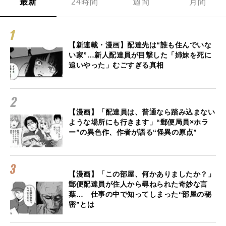
最新
24時間
週間
月間
【新連載・漫画】配達先は“誰も住んでいな
い家”…新人配達員が目撃した「姉妹を死に
追いやった」むごすぎる真相
【漫画】「配達員は、普通なら踏み込まない
ような場所にも行きます」“郵便局員×ホラ
ー”の異色作、作者が語る“怪異の原点”
【漫画】「この部屋、何かありましたか？」
郵便配達員が住人から尋ねられた奇妙な言
葉… 仕事の中で知ってしまった“部屋の秘
密”とは