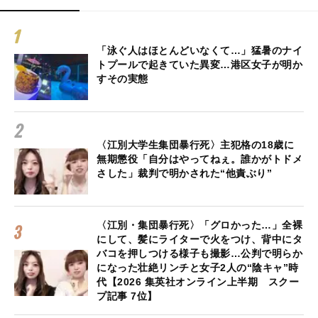
「泳ぐ人はほとんどいなくて…」猛暑のナイ
トプールで起きていた異変…港区女子が明か
すその実態
〈江別大学生集団暴行死〉主犯格の18歳に
無期懲役「自分はやってねぇ。誰かがトドメ
さした」裁判で明かされた“他責ぶり”
〈江別・集団暴行死〉「グロかった…」全裸
にして、髪にライターで火をつけ、背中にタ
バコを押しつける様子も撮影…公判で明らか
になった壮絶リンチと女子2人の“陰キャ”時
代【2026 集英社オンライン上半期 スクー
プ記事 7位】