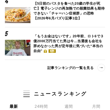
【5日前のパスタを食べた20歳の学生が死
亡】電子レンジの再加熱での殺菌効果も期待
できない「チャーハン症候群」の恐怖
【2026年6月バズり記事1位】
「もうお金はないです」20年前、ロト6で３
億2000万円当てた男は今…当選後も会社を
辞めなかった男が定年後に気づいた“本当の
自由”
有料
記事ランキングの一覧を見る
ニュースランキング
最新
24時間
週間
月間