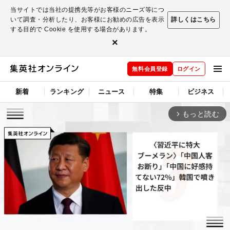
当サイトでは当社の提携先等がお客様のニーズ等につ
いて調査・分析したり、お客様にお勧めの広告を表示
詳しくはこちら
する目的で Cookie を使用する場合があります。
×
無料会員登録
ログイン
新着
ランキング
ニュース
特集
ビジネス
もっと読む
arrow_forward_ios