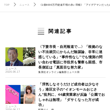
TOP
ニュース
《1億8000万円使途不明の赤い羽根》「アイデアマンだっ
関連記事
〈下妻市長・自死報道で…〉「根拠のな
い不法就労にからんだ陰謀論、非常に迷
惑している」“事件性なし”でも憶測の問
い合わせ電話に市役所も警察も困惑、市
長側近は「真面目な努力家」
ニュース
2026.06.17
集英社オンライン編集部ニュース班
「浮気しなそうだけど成功者は少なそ
う」港区女子の“イオンモールおじさ
ん”批判に、44歳実業家が反論「公園でお
しゃれは無理」「ダサくなった方が成
功」
ニュース
2026.06.17
鮫島りん