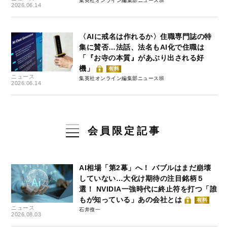
集英社オンライン編集部ニュース班
2026.06.14
〈AIに戒名は作れるか〉住職専門誌の特
集に賛否…法話、法名もAI化で住職は
「『お寺の本質』があぶり出される好
機」
有料
ニュース
集英社オンライン編集部ニュース班
2026.06.14
会員限定記事
AI相場「第2幕」へ！ バブルはまだ崩壊
していない…大化け期待の注目銘柄５
選！ NVIDIA一強時代に終止符を打つ「誰
もが知っている」あの会社とは
有料
ニュース
石井僚一
2026.08.03