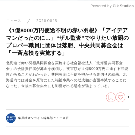
Powered by 
GliaStudios
Mute
2026.06.18
ニュース
《1億8000万円使途不明の赤い羽根》「アイデア
マンだったのに…」“ザル監査”でやりたい放題の
プロパー職員に団体は落胆、中央共同募金会は
「一斉点検を実施する」
北海道で赤い羽根共同募金を実施する社会福祉法人「北海道共同募金
会」の会計責任者が募金を横領し、被害額が１億8000万円に達する可能
性があることがわかった。共同募金に不信を抱かせる裏切りの結果、北
海道内では募金を原資にした福祉事業への助成額が当面半減することに
なった。今後の募金集めにも影響が出る懸念が強まっている。
1
集英社オンライン編集部ニュース班