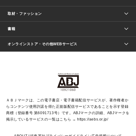
取材・ファッション
少年マンガ
週刊少年ジャンプ
書籍
ファッション・美容
青年マンガ
ジャンプSQ.
Seventeen
週刊ヤングジャンプ
オンラインストア・その他WEBサービス
文芸・文庫・総合
芸能・情報・スポーツ
少女マンガ
Vジャンプ
non-no Web
ヤングジャンプ定期購読デジタル
すばる
Myojo
オンラインストア
りぼん
学芸・ノンフィクション・新書
最強ジャンプ
女性マンガ
@BAILA
ヤンジャン＋
小説すばる
週プレNEWS
マーガレット
集英社OTOコンテンツ
集英社 学芸編集部
少年ジャンプ＋
その他WEBサービス
クッキー
ライトノベル・ノベライズ
MAQUIA ONLINE
となりのヤングジャンプ
集英社 文芸ステーション
週プレ グラジャパ！
別冊マーガレット
SHUEISHA MANGA-ART HERITAGE
集英社 ビジネス書
ゼブラック
ココハナ
SHUEISHA ADNAVI
SPUR.JP
集英社Webマガジン Cobalt
グランドジャンプ
web 集英社文庫
キッズ
web Sportiva
マンガMee
ジャンプキャラクターズストア
集英社新書
ジャンプルーキー！
月刊オフィスユー
ＡＢＪマークは、この電子書店・電子書籍配信サービスが、著作権者か
EDITOR'S LAB
LEE
集英社オレンジ文庫
ウルトラジャンプ
青春と読書
パラスポ＋！
らコンテンツ使用許諾を得た正規版配信サービスであることを示す登録
集英社みらい文庫
リマコミ＋
HAPPY PLUS STORE
集英社新書プラス
ジャンプTOON
商標（登録番号 第6091713号）です。ABJマークの詳細、ABJマークを
Marisol
シフォン文庫
アジア人物史
S-KIDS.LAND
マンガMeets
掲示しているサービスの一覧はこちら →
https://aebs.or.jp/
shueisha vox
よみタイ
S-MANGA
Web éclat
ダッシュエックス文庫
LEEマルシェ
kotoba
集英社ジャンプリミックス