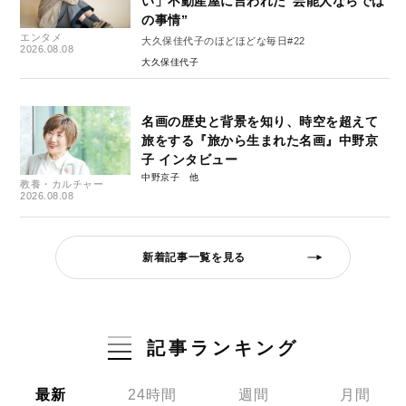
い」不動産屋に言われた“芸能人ならでは
の事情”
エンタメ
大久保佳代子のほどほどな毎日#22
2026.08.08
大久保佳代子
名画の歴史と背景を知り、時空を超えて
旅をする『旅から生まれた名画』中野京
子 インタビュー
中野京子
教養・カルチャー
2026.08.08
新着記事一覧を見る
記事ランキング
最新
24時間
週間
月間