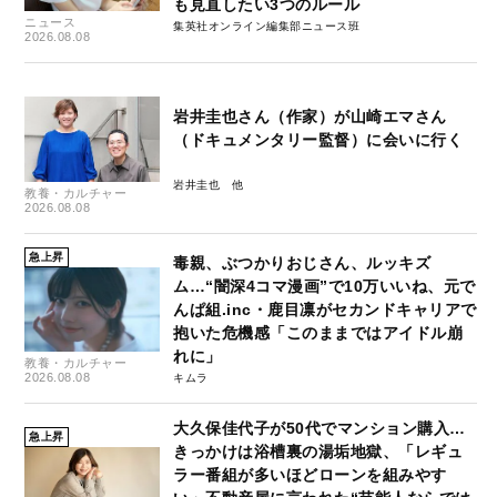
も見直したい3つのルール
ニュース
集英社オンライン編集部ニュース班
2026.08.08
岩井圭也さん（作家）が山崎エマさん
（ドキュメンタリー監督）に会いに行く
岩井圭也
教養・カルチャー
2026.08.08
急上昇
毒親、ぶつかりおじさん、ルッキズ
ム…“闇深4コマ漫画”で10万いいね、元で
んぱ組.inc・鹿目凛がセカンドキャリアで
抱いた危機感「このままではアイドル崩
れに」
教養・カルチャー
2026.08.08
キムラ
大久保佳代子が50代でマンション購入…
急上昇
きっかけは浴槽裏の湯垢地獄、「レギュ
ラー番組が多いほどローンを組みやす