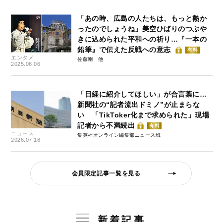
「あの時、広島の人たちは、もっと熱か
ったのでしょうね」美空ひばりのつぶや
きに込められた平和への祈り…『一本の
鉛筆』で伝えた反戦への意志
有料
エンタメ
佐藤剛
2025.08.06
「日経に紹介してほしい」が合言葉に…
新聞社の“記者流出ドミノ”が止まらな
い 「TikToker化まで求められた」現場
記者から不満続出
有料
ニュース
集英社オンライン編集部ニュース班
2026.07.18
会員限定記事一覧を見る
新着記事