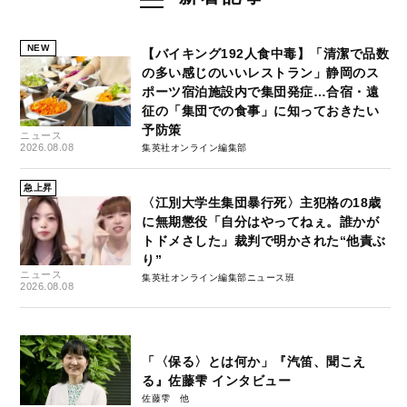
NEW
【バイキング192人食中毒】「清潔で品数
の多い感じのいいレストラン」静岡のス
ポーツ宿泊施設内で集団発症…合宿・遠
征の「集団での食事」に知っておきたい
予防策
ニュース
2026.08.08
集英社オンライン編集部
急上昇
〈江別大学生集団暴行死〉主犯格の18歳
に無期懲役「自分はやってねぇ。誰かが
トドメさした」裁判で明かされた“他責ぶ
り”
ニュース
集英社オンライン編集部ニュース班
2026.08.08
「〈保る〉とは何か」『汽笛、聞こえ
る』佐藤雫 インタビュー
佐藤雫