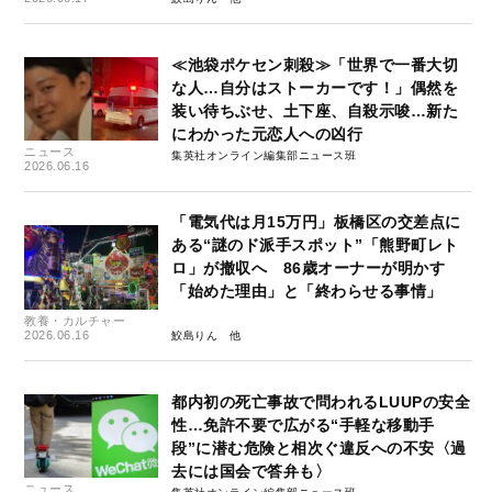
≪池袋ポケセン刺殺≫「世界で一番大切
な人…自分はストーカーです！」偶然を
装い待ちぶせ、土下座、自殺示唆…新た
にわかった元恋人への凶行
ニュース
集英社オンライン編集部ニュース班
2026.06.16
「電気代は月15万円」板橋区の交差点に
ある“謎のド派手スポット”「熊野町レト
ロ」が撤収へ 86歳オーナーが明かす
「始めた理由」と「終わらせる事情」
教養・カルチャー
2026.06.16
鮫島りん
都内初の死亡事故で問われるLUUPの安全
性…免許不要で広がる“手軽な移動手
段”に潜む危険と相次ぐ違反への不安〈過
去には国会で答弁も〉
ニュース