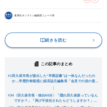
集英社オンライン編集部ニュース班
続きを読む
この記事のまとめ
#1
田久保市長が提出した“卒業証書”は一体なんだったの
か…学歴詐称疑惑に経済誌元編集長「会見での涙の意味
が私には全くわからなかった」
#34
〈田久保市長・独白60分〉「隠れ田久保派っているん
ですか？」「再び不信任されたらどうしますか？」大
混乱の市議選の中、市長が感じる“エンタメ化”するオ