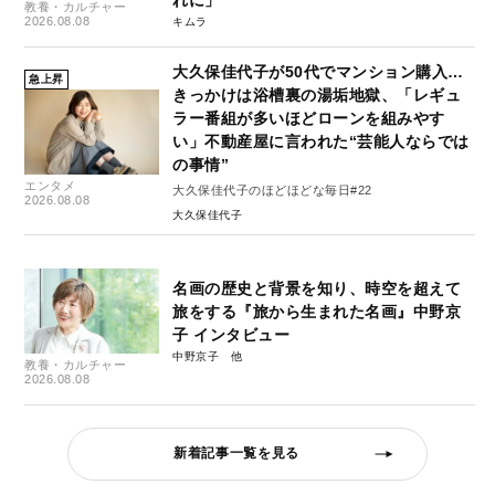
れに」
教養・カルチャー
2026.08.08
キムラ
大久保佳代子が50代でマンション購入…
急上昇
きっかけは浴槽裏の湯垢地獄、「レギュ
ラー番組が多いほどローンを組みやす
い」不動産屋に言われた“芸能人ならでは
の事情”
エンタメ
大久保佳代子のほどほどな毎日#22
2026.08.08
大久保佳代子
名画の歴史と背景を知り、時空を超えて
旅をする『旅から生まれた名画』中野京
子 インタビュー
中野京子
教養・カルチャー
2026.08.08
新着記事一覧を見る