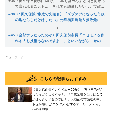
#35
〈田久保市長独白60分〉「早く辞めろ」と面と向かっ
ールドメディアへの違和感
て言われることも…「それでも議論したいし、市政に
ついて考える良い機会」鋼のメンタルは「営業職をし
#36
〈“田久保派”惨敗で失職も〉「ズブズブになった市政
ていたので、クレームの中にヒントがある」
の地ならしだけはしたい」元幸福実現党＆参政党に所
属していた新人は当選も“ステルス”候補は全滅…出直
し市長選か
#45
〈全部ウソだったのか〉田久保前市長「ニセモノを作
れる人も技術もないですよ…」といいながらニセの卒
業証書を自作か、記者に語っていた虚偽の全貌
ニュース
こちらの記事もおすすめ
〈田久保市長インタビュー60分〉「再び不信任さ
れたらどうしますか？」「卒業証書を出せば全て
がはっきりするのでは？」大混乱の市議選の中、
市長が感じる“エンタメ化”するオールドメディア
への違和感