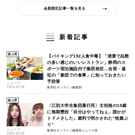
会員限定記事一覧を見る
新着記事
急上昇
【バイキング192人食中毒】「清潔で品数
の多い感じのいいレストラン」静岡のス
ポーツ宿泊施設内で集団発症…合宿・遠
征の「集団での食事」に知っておきたい
予防策
ニュース
2026.08.08
集英社オンライン編集部
急上昇
〈江別大学生集団暴行死〉主犯格の18歳
に無期懲役「自分はやってねぇ。誰かが
トドメさした」裁判で明かされた“他責ぶ
り”
ニュース
集英社オンライン編集部ニュース班
2026.08.08