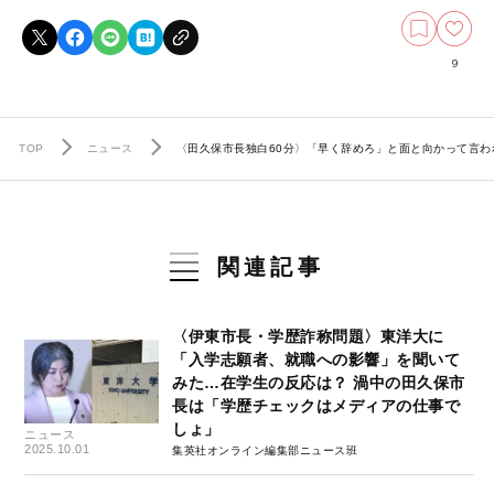
9
TOP
ニュース
〈田久保市長独白60分〉「早く辞めろ」と面と向かって言
関連記事
〈伊東市長・学歴詐称問題〉東洋大に
「入学志願者、就職への影響」を聞いて
みた…在学生の反応は？ 渦中の田久保市
長は「学歴チェックはメディアの仕事で
しょ」
ニュース
2025.10.01
集英社オンライン編集部ニュース班