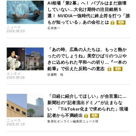
AI相場「第2幕」へ！ バブルはまだ崩壊
していない…大化け期待の注目銘柄５
選！ NVIDIA一強時代に終止符を打つ「誰
もが知っている」あの会社とは
有料
ニュース
石井僚一
2026.08.03
「あの時、広島の人たちは、もっと熱か
ったのでしょうね」美空ひばりのつぶや
きに込められた平和への祈り…『一本の
鉛筆』で伝えた反戦への意志
有料
エンタメ
佐藤剛
2025.08.06
「日経に紹介してほしい」が合言葉に…
新聞社の“記者流出ドミノ”が止まらな
い 「TikToker化まで求められた」現場
記者から不満続出
有料
ニュース
集英社オンライン編集部ニュース班
2026.07.18