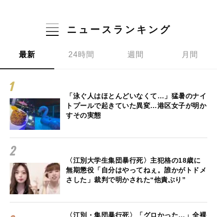
ニュースランキング
最新
24時間
週間
月間
「泳ぐ人はほとんどいなくて…」猛暑のナイ
トプールで起きていた異変…港区女子が明か
すその実態
〈江別大学生集団暴行死〉主犯格の18歳に
無期懲役「自分はやってねぇ。誰かがトドメ
さした」裁判で明かされた“他責ぶり”
〈江別・集団暴行死〉「グロかった…」全裸