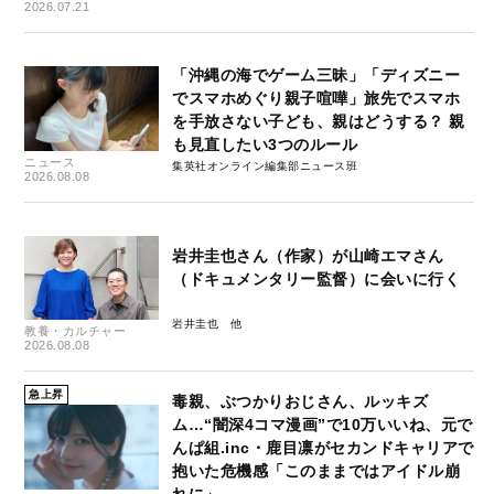
2026.07.21
「沖縄の海でゲーム三昧」「ディズニー
でスマホめぐり親子喧嘩」旅先でスマホ
を手放さない子ども、親はどうする？ 親
も見直したい3つのルール
ニュース
集英社オンライン編集部ニュース班
2026.08.08
岩井圭也さん（作家）が山崎エマさん
（ドキュメンタリー監督）に会いに行く
岩井圭也
教養・カルチャー
2026.08.08
急上昇
毒親、ぶつかりおじさん、ルッキズ
ム…“闇深4コマ漫画”で10万いいね、元で
んぱ組.inc・鹿目凛がセカンドキャリアで
抱いた危機感「このままではアイドル崩