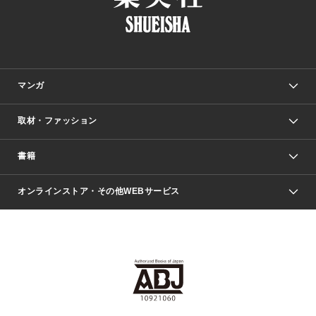
マンガ
取材・ファッション
少年マンガ
週刊少年ジャンプ
書籍
ファッション・美容
青年マンガ
ジャンプSQ.
Seventeen
週刊ヤングジャンプ
オンラインストア・その他WEBサービス
文芸・文庫・総合
芸能・情報・スポーツ
少女マンガ
Vジャンプ
non-no Web
ヤングジャンプ定期購読デジタル
すばる
Myojo
オンラインストア
りぼん
学芸・ノンフィクション・新書
最強ジャンプ
女性マンガ
@BAILA
ヤンジャン＋
小説すばる
週プレNEWS
マーガレット
集英社OTOコンテンツ
集英社 学芸編集部
少年ジャンプ＋
その他WEBサービス
クッキー
ライトノベル・ノベライズ
MAQUIA ONLINE
となりのヤングジャンプ
集英社 文芸ステーション
週プレ グラジャパ！
別冊マーガレット
SHUEISHA MANGA-ART HERITAGE
集英社 ビジネス書
ゼブラック
ココハナ
SHUEISHA ADNAVI
SPUR.JP
集英社Webマガジン Cobalt
グランドジャンプ
web 集英社文庫
キッズ
web Sportiva
マンガMee
ジャンプキャラクターズストア