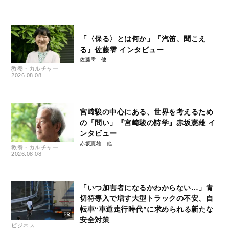
「〈保る〉とは何か」『汽笛、聞こえ
る』佐藤雫 インタビュー
佐藤雫
教養・カルチャー
2026.08.08
宮﨑駿の中心にある、世界を考えるため
の「問い」『宮﨑駿の詩学』赤坂憲雄 イ
ンタビュー
赤坂憲雄
教養・カルチャー
2026.08.08
「いつ加害者になるかわからない…」青
切符導入で増す大型トラックの不安、自
転車“車道走行時代”に求められる新たな
安全対策
ビジネス