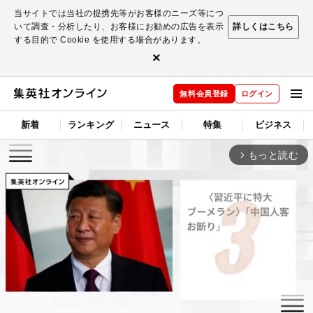
当サイトでは当社の提携先等がお客様のニーズ等につ
いて調査・分析したり、お客様にお勧めの広告を表示
詳しくはこちら
する目的で Cookie を使用する場合があります。
×
無料会員登録
ログイン
新着
ランキング
ニュース
特集
ビジネス
もっと読む
arrow_forward_ios