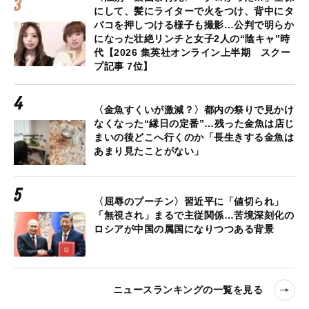
にして、髪にライターで火をつけ、背中にタ
バコを押しつける様子も撮影…公判で明らか
になった壮絶リンチと女子2人の“陰キャ”時
代【2026 集英社オンライン上半期 スクー
プ記事 7位】
〈金魚すくいが激減？〉都内の祭りで見かけ
なくなった“縁日の定番”…残った金魚は店じ
まいの後どこへ行くのか「長生きする金魚は
あまり見たことがない」
〈屈辱のプーチン〉習近平に「値切られ」
「無視され」まるで主従関係…苦境深刻化の
ロシアが中国の属国になりつつある背景
ニュースランキングの一覧を見る