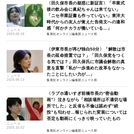
〈田久保市長の疑惑に新証言〉「卒業式
後の飲み会に眞紀ちゃんは来てない」
「ニセ卒業証書も作っていない」東洋大
時代からの友人が覚えた告発文への違和
感「何かチカラが働いている…」
ニュース
2025.09.28
集英社オンライン編集部ニュース班
〈伊東市長が再び独白50分〉「解散は市
長の延命措置では？」「田久保党をつく
る気では？」田久保氏に市議会解散の真
意を直撃「私が一歩進めた改革をなかっ
たことにしたい力が…」
ニュース
2025.09.13
集英社オンライン編集部ニュース班
〈ラブホ通いすぎ前橋市長の“密会動
画”〉泣きながら「相談場所は不適切な場
所でした」と反省も不倫は認めず“続
投”も匂わせ…報じられた変装については
否定も動画にくっきり映っていたもの
ニュース
2025.10.02
集英社オンライン編集部ニュース班