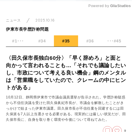
Powered by 
GliaStudios
Mute
2025.10.16
ニュース
伊東市長学歴詐称問題
#1･･･
#34
#35
#36
･･･#45
〈田久保市長独白60分〉「早く辞めろ」と面と
向かって言われることも…「それでも議論したい
し、市政について考える良い機会」鋼のメンタル
は「営業職をしていたので、クレームの中にヒン
トがある」
10月12日、静岡県伊東市で市議会議員選挙が告示された。学歴詐称疑惑
から不信任決議を受けた田久保眞紀市長が、市議会を解散したことがき
っかけで始まった伊東市議選。田久保市長が不信任案を回避するには田
久保派を7人以上当選させる必要がある。現実的には厳しい状況だが、田
久保市長に、自身を取り巻く環境や今後について尋ねてみた。
9