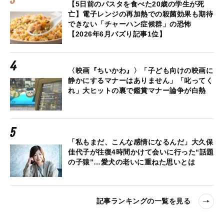
【5日前のパスタを食べた20歳の学生が死
亡】電子レンジの再加熱での殺菌効果も期待
できない「チャーハン症候群」の恐怖
【2026年6月バズり記事1位】
〈映画『ちいかわ』〉「子ども向けの映画に
静かにするマナーはありません」「叱ってく
れ」大ヒットの裏で鑑賞マナー論争が白熱
「私もまだ、こんな感情になるんだ」大久保
佳代子が往復4時間かけて会いに行った“話題
の子猿”…愛犬の老いに重ねた思いとは
記事ランキングの一覧を見る