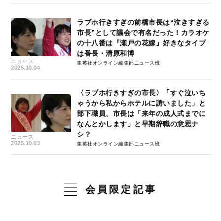
ラブホ行きすぎの前橋市長は“泣きすぎる
市長”として議会で有名だった！カラオケ
の十八番は『瀬戸の花嫁』好きなタイプ
は番長・清原和博
ニュース
集英社オンライン編集部ニュース班
2025.10.04
〈ラブホ行きすぎの市長〉「すぐ泣いち
ゃうから私からホテルに誘いました」と
部下職員、市長は「来年の成人式までに
なんとかします」と早期辞職の意思ナ
シ？
ニュース
2025.10.03
集英社オンライン編集部ニュース班
会員限定記事