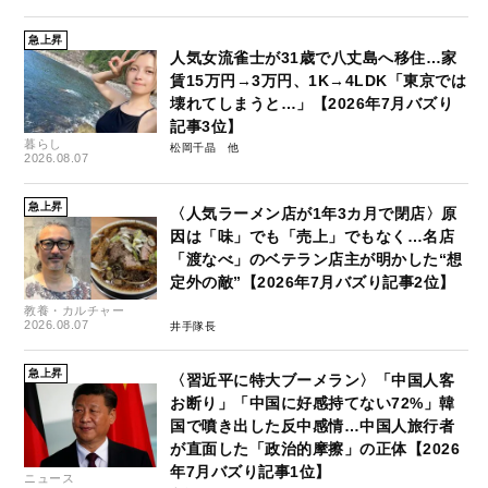
急上昇
人気女流雀士が31歳で八丈島へ移住…家
賃15万円→3万円、1K→4LDK「東京では
壊れてしまうと…」【2026年7月バズり
記事3位】
暮らし
松岡千晶
2026.08.07
急上昇
〈人気ラーメン店が1年3カ月で閉店〉原
因は「味」でも「売上」でもなく…名店
「渡なべ」のベテラン店主が明かした“想
定外の敵”【2026年7月バズり記事2位】
教養・カルチャー
2026.08.07
井手隊長
急上昇
〈習近平に特大ブーメラン〉「中国人客
お断り」「中国に好感持てない72%」韓
国で噴き出した反中感情…中国人旅行者
が直面した「政治的摩擦」の正体【2026
年7月バズり記事1位】
ニュース