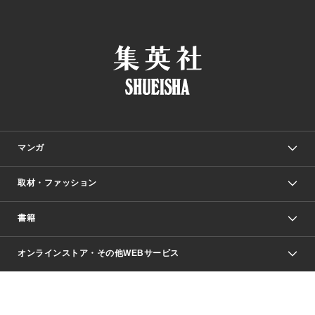
マンガ
取材・ファッション
少年マンガ
週刊少年ジャンプ
書籍
ファッション・美容
青年マンガ
ジャンプSQ.
Seventeen
週刊ヤングジャンプ
オンラインストア・その他WEBサービス
文芸・文庫・総合
芸能・情報・スポーツ
少女マンガ
Vジャンプ
non-no Web
ヤングジャンプ定期購読デジタル
すばる
Myojo
オンラインストア
りぼん
学芸・ノンフィクション・新書
最強ジャンプ
女性マンガ
@BAILA
ヤンジャン＋
小説すばる