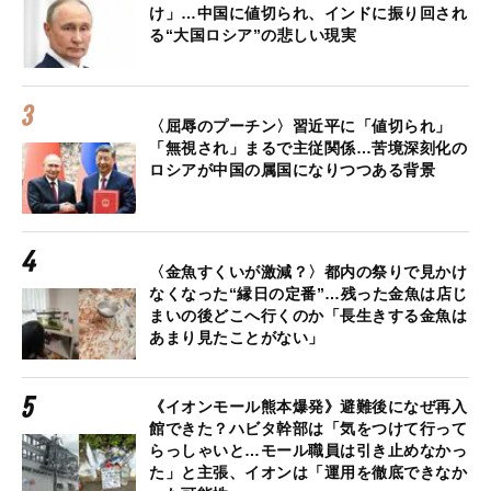
け」…中国に値切られ、インドに振り回され
る“大国ロシア”の悲しい現実
〈屈辱のプーチン〉習近平に「値切られ」
「無視され」まるで主従関係…苦境深刻化の
ロシアが中国の属国になりつつある背景
〈金魚すくいが激減？〉都内の祭りで見かけ
なくなった“縁日の定番”…残った金魚は店じ
まいの後どこへ行くのか「長生きする金魚は
あまり見たことがない」
《イオンモール熊本爆発》避難後になぜ再入
館できた？ハビタ幹部は「気をつけて行って
らっしゃいと…モール職員は引き止めなかっ
た」と主張、イオンは「運用を徹底できなか