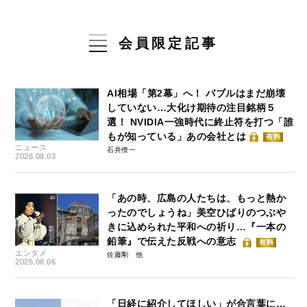
会員限定記事
AI相場「第2幕」へ！ バブルはまだ崩壊
していない…大化け期待の注目銘柄５
選！ NVIDIA一強時代に終止符を打つ「誰
もが知っている」あの会社とは
有料
ニュース
石井僚一
2026.08.03
「あの時、広島の人たちは、もっと熱か
ったのでしょうね」美空ひばりのつぶや
きに込められた平和への祈り…『一本の
鉛筆』で伝えた反戦への意志
有料
エンタメ
佐藤剛
2025.08.06
「日経に紹介してほしい」が合言葉に…