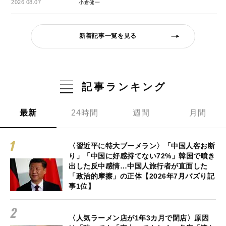
2026.08.07
小倉健一
新着記事一覧を見る
記事ランキング
最新
24時間
週間
月間
〈習近平に特大ブーメラン〉「中国人客お断
り」「中国に好感持てない72%」韓国で噴き
出した反中感情…中国人旅行者が直面した
「政治的摩擦」の正体【2026年7月バズり記
事1位】
〈人気ラーメン店が1年3カ月で閉店〉原因