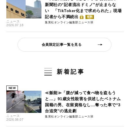
新聞社の“記者流出ドミノ”が止まらな
い 「TikToker化まで求められた」現場
記者から不満続出
有料
ニュース
集英社オンライン編集部ニュース班
2026.07.18
会員限定記事一覧を見る
新着記事
NEW
≪飯能≫「腹が減って食べ物を盗もう
と…」91歳女性殺害を供述したベトナム
国籍の男、在留資格なし…奪った車で“3
台追突”の逃走劇
ニュース
集英社オンライン編集部ニュース班
2026.08.07