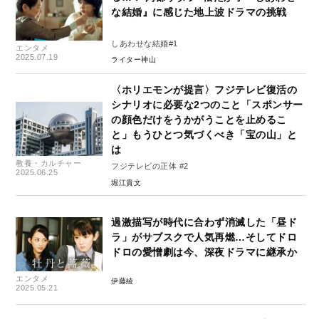
な結婚』に感じた地上波ドラマの挑戦
しあわせな結婚#1
エンタメ
2025.07.19
ライター神山
〈ホリエモンが提言〉フジテレビ復活の
シナリオに必要な2つのこと「スポンサー
の顔色だけをうかがうことを止めるこ
と」もうひとつ気づくべき「宝の山」と
は
教養・カルチャー
フジテレビの正体 #2
2025.06.25
堀江貴文
過激描写が時代に合わず消滅した「昼ド
ラ」がサブスクで人気再燃…そしてドロ
ドロの愛憎劇は今、深夜ドラマに継承か
エンタメ
伊藤綾
2025.05.21