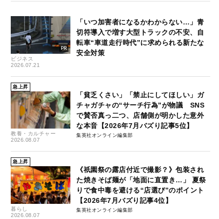
「いつ加害者になるかわからない…」青
切符導入で増す大型トラックの不安、自
転車“車道走行時代”に求められる新たな
安全対策
ビジネス
2026.07.21
急上昇
「貧乏くさい」「禁止にしてほしい」ガ
チャガチャの“サーチ行為”が物議 SNS
で賛否真っ二つ、店舗側が明かした意外
な本音【2026年7月バズり記事5位】
教養・カルチャー
集英社オンライン編集部
2026.08.07
急上昇
《祇園祭の露店付近で撮影？》包装され
た焼きそば麺が「地面に直置き…」 夏祭
りで食中毒を避ける“店選び”のポイント
【2026年7月バズり記事4位】
暮らし
集英社オンライン編集部
2026.08.07