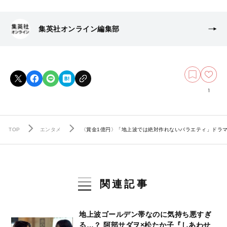
集英社オンライン編集部
1
TOP
エンタメ
〈賞金1億円〉「地上波では絶対作れないバラエティ」ドラ
関連記事
地上波ゴールデン帯なのに気持ち悪すぎ
る…？ 阿部サダヲ×松たか子『しあわせ