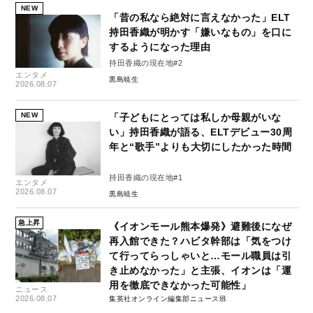
NEW
「昔の私なら絶対に言えなかった」ELT
持田香織が明かす「嫌いなもの」を口に
するようになった理由
持田香織の現在地#2
エンタメ
黒島暁生
2026.08.07
NEW
「子どもにとっては私しか母親がいな
い」持田香織が語る、ELTデビュー30周
年と“歌手”よりも大切にしたかった時間
持田香織の現在地#1
エンタメ
2026.08.07
黒島暁生
急上昇
《イオンモール熊本爆発》避難後になぜ
再入館できた？ハビタ幹部は「気をつけ
て行ってらっしゃいと…モール職員は引
き止めなかった」と主張、イオンは「運
用を徹底できなかった可能性」
ニュース
2026.08.07
集英社オンライン編集部ニュース班