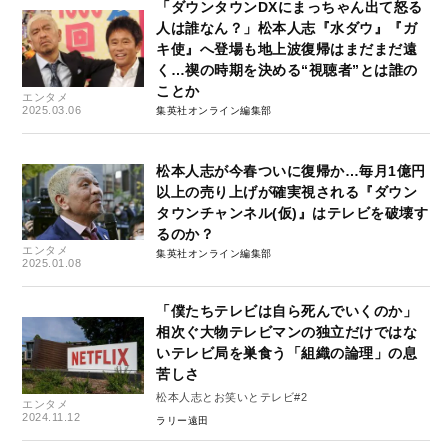
「ダウンタウンDXにまっちゃん出て怒る
人は誰なん？」松本人志『水ダウ』『ガ
キ使』へ登場も地上波復帰はまだまだ遠
く…禊の時期を決める“視聴者”とは誰の
ことか
エンタメ
2025.03.06
集英社オンライン編集部
松本人志が今春ついに復帰か…毎月1億円
以上の売り上げが確実視される『ダウン
タウンチャンネル(仮)』はテレビを破壊す
るのか？
エンタメ
集英社オンライン編集部
2025.01.08
「僕たちテレビは自ら死んでいくのか」
相次ぐ大物テレビマンの独立だけではな
いテレビ局を巣食う「組織の論理」の息
苦しさ
松本人志とお笑いとテレビ#2
エンタメ
2024.11.12
ラリー遠田