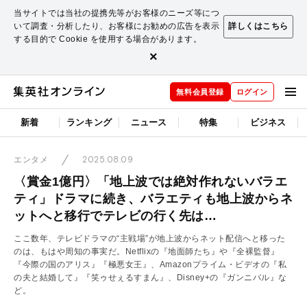
当サイトでは当社の提携先等がお客様のニーズ等につ
いて調査・分析したり、お客様にお勧めの広告を表示
詳しくはこちら
する目的で Cookie を使用する場合があります。
×
無料会員登録
ログイン
新着
ランキング
ニュース
特集
ビジネス
2025.08.09
エンタメ
〈賞金1億円〉「地上波では絶対作れないバラエ
ティ」ドラマに続き、バラエティも地上波からネ
ットへと移行でテレビの行く先は…
ここ数年、テレビドラマの“主戦場”が地上波からネット配信へと移った
のは、もはや周知の事実だ。Netflixの『地面師たち』や『全裸監督』
『今際の国のアリス』『極悪女王』、Amazonプライム・ビデオの『私
の夫と結婚して』『笑ゥせぇるすまん』、Disney+の『ガンニバル』な
ど。