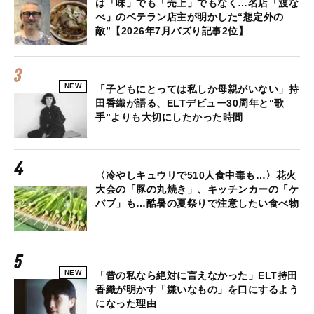
は「味」でも「売上」でもなく…名店「渡な
べ」のベテラン店主が明かした“想定外の
敵”【2026年7月バズり記事2位】
NEW
「子どもにとっては私しか母親がいない」持
田香織が語る、ELTデビュー30周年と“歌
手”よりも大切にしたかった時間
〈冷やしキュウリで510人食中毒も…〉花火
大会の「豚の丸焼き」、キッチンカーの「ケ
バブ」も…酷暑の夏祭りで注意したい食べ物
NEW
「昔の私なら絶対に言えなかった」ELT持田
香織が明かす「嫌いなもの」を口にするよう
になった理由