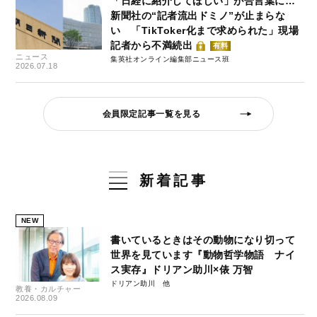
「日経に紹介してほしい」が合言葉に…
新聞社の“記者流出ドミノ”が止まらな
い 「TikToker化まで求められた」現場
記者から不満続出
有料
ニュース
集英社オンライン編集部ニュース班
2026.07.18
会員限定記事一覧を見る
新着記事
NEW
書いているときはその動物になり切って
世界を見ています『動物哲学物語 ナイ
ス実存』ドリアン助川×俵 万智
ドリアン助川
教養・カルチャー
2026.08.09