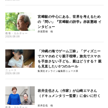
宮﨑駿の中心にある、世界を考えるため
の「問い」『宮﨑駿の詩学』赤坂憲雄 イ
ンタビュー
赤坂憲雄
教養・カルチャー
2026.08.08
「沖縄の海でゲーム三昧」「ディズニー
でスマホめぐり親子喧嘩」旅先でスマホ
を手放さない子ども、親はどうする？ 親
も見直したい3つのルール
ニュース
集英社オンライン編集部ニュース班
2026.08.08
岩井圭也さん（作家）が山崎エマさん
（ドキュメンタリー監督）に会いに行く
岩井圭也
教養・カルチャー