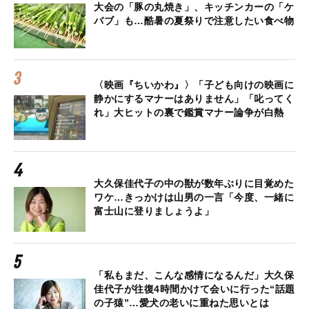
大会の「豚の丸焼き」、キッチンカーの「ケ
バブ」も…酷暑の夏祭りで注意したい食べ物
〈映画『ちいかわ』〉「子ども向けの映画に
静かにするマナーはありません」「叱ってく
れ」大ヒットの裏で鑑賞マナー論争が白熱
大久保佳代子の中の獣が数年ぶりに目覚めた
ワケ…きっかけは山男の一言「今度、一緒に
富士山に登りましょうよ」
「私もまだ、こんな感情になるんだ」大久保
佳代子が往復4時間かけて会いに行った“話題
の子猿”…愛犬の老いに重ねた思いとは