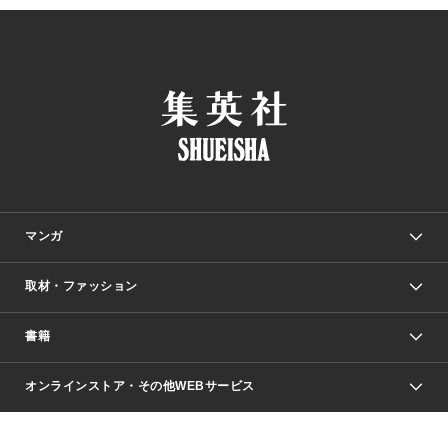
マンガ
取材・ファッション
少年マンガ
週刊少年ジャンプ
書籍
ファッション・美容
青年マンガ
ジャンプSQ.
Seventeen
週刊ヤングジャンプ
オンラインストア・その他WEBサービス
文芸・文庫・総合
芸能・情報・スポーツ
少女マンガ
Vジャンプ
non-no Web
ヤングジャンプ定期購読デジタル
すばる
Myojo
オンラインストア
りぼん
学芸・ノンフィクション・新書