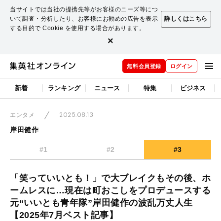
当サイトでは当社の提携先等がお客様のニーズ等につ
いて調査・分析したり、お客様にお勧めの広告を表示
詳しくはこちら
する目的で Cookie を使用する場合があります。
×
無料会員登録
ログイン
新着
ランキング
ニュース
特集
ビジネス
2025.08.13
エンタメ
岸田健作
#1
#2
#3
「笑っていいとも！」で大ブレイクもその後、ホ
ームレスに…現在は町おこしをプロデュースする
元“いいとも青年隊”岸田健作の波乱万丈人生
【2025年7月ベスト記事】