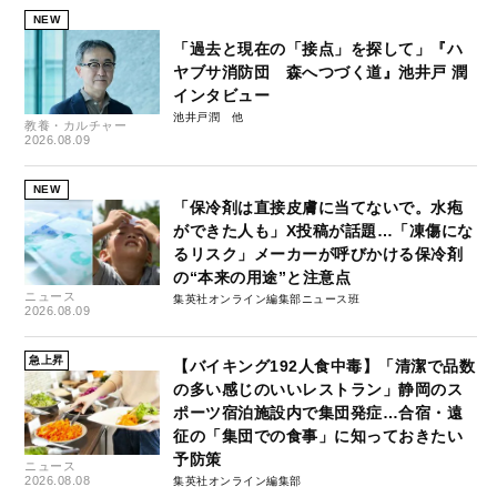
NEW
「過去と現在の「接点」を探して」『ハ
ヤブサ消防団 森へつづく道』池井戸 潤
インタビュー
池井戸潤
教養・カルチャー
2026.08.09
NEW
「保冷剤は直接皮膚に当てないで。水疱
ができた人も」X投稿が話題…「凍傷にな
るリスク」メーカーが呼びかける保冷剤
の“本来の用途”と注意点
ニュース
集英社オンライン編集部ニュース班
2026.08.09
急上昇
【バイキング192人食中毒】「清潔で品数
の多い感じのいいレストラン」静岡のス
ポーツ宿泊施設内で集団発症…合宿・遠
征の「集団での食事」に知っておきたい
予防策
ニュース
2026.08.08
集英社オンライン編集部