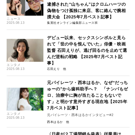
逮捕された“山ちゃん”はクロムハーツの
偽物をつけ孤独に来店、客に絡んで腕相
撲大会 【2025年7月ベスト記事】
ニュース
2025.08.13
集英社オンライン編集部ニュース班
デビュー以来、セックスシンボルと見ら
れて「世の中を恨んでいた」俳優・映画
監督 石田えりが、逃げ回るのを止めて選
んだ逆転の戦略 【2025年7月ベスト記
事】
エンタメ
2025.08.13
石田えり
元パイレーツ・西本はるか、なぜ“だっち
ゅーの”から歯科助手へ？ 「ナンパもゼ
ロ、治療中に胸が当たることもないで
す」と明かす意外すぎる現在地【2025年
7月ベスト記事】
エンタメ
元パイレーツ・西本はるかインタビュー#2
2025.08.13
西本はるか
〈日産が２工場閉鎖を発表〉従業員は