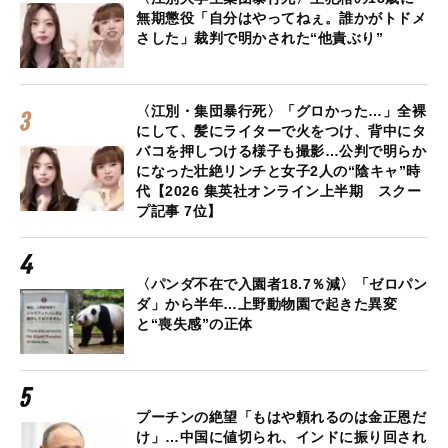
無期懲役「自分はやってねぇ。誰かがトドメ
さした」裁判で明かされた“他責ぶり”
〈江別・集団暴行死〉「グロかった…」全裸
にして、髪にライターで火をつけ、背中にタ
バコを押しつける様子も撮影…公判で明らか
になった壮絶リンチと女子2人の“陰キャ”時
代【2026 集英社オンライン上半期 スクー
プ記事 7位】
〈パンダ不在で入園者18.7％減〉「ゼロパン
ダ」から半年…上野動物園で起きた異変
と“喪失感”の正体
プーチンの絶望「もはや頼れるのは金正恩だ
け」…中国に値切られ、インドに振り回され