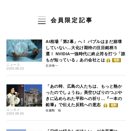
会員限定記事
AI相場「第2幕」へ！ バブルはまだ崩壊
していない…大化け期待の注目銘柄５
選！ NVIDIA一強時代に終止符を打つ「誰
もが知っている」あの会社とは
有料
ニュース
石井僚一
2026.08.03
「あの時、広島の人たちは、もっと熱か
ったのでしょうね」美空ひばりのつぶや
きに込められた平和への祈り…『一本の
鉛筆』で伝えた反戦への意志
有料
エンタメ
佐藤剛
2025.08.06