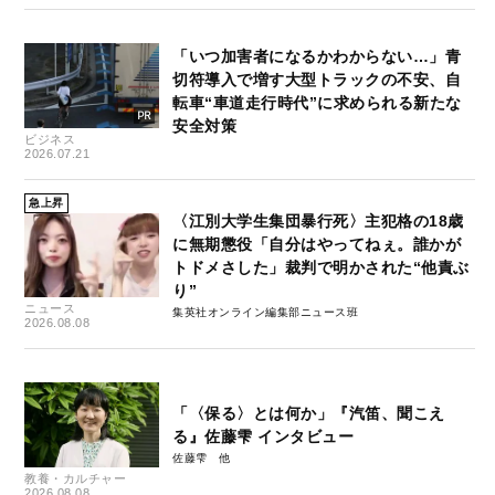
「いつ加害者になるかわからない…」青
切符導入で増す大型トラックの不安、自
転車“車道走行時代”に求められる新たな
安全対策
ビジネス
2026.07.21
急上昇
〈江別大学生集団暴行死〉主犯格の18歳
に無期懲役「自分はやってねぇ。誰かが
トドメさした」裁判で明かされた“他責ぶ
り”
ニュース
集英社オンライン編集部ニュース班
2026.08.08
「〈保る〉とは何か」『汽笛、聞こえ
る』佐藤雫 インタビュー
佐藤雫
教養・カルチャー
2026.08.08