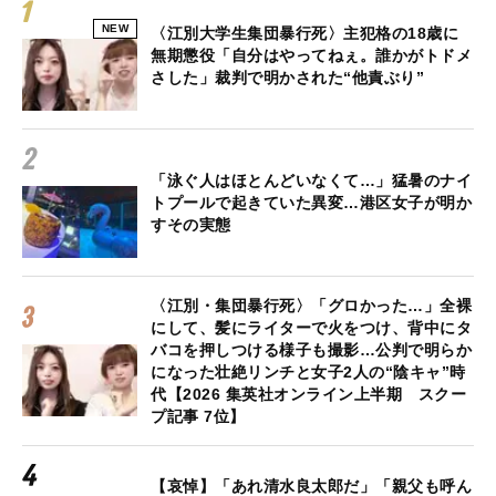
NEW
〈江別大学生集団暴行死〉主犯格の18歳に
無期懲役「自分はやってねぇ。誰かがトドメ
さした」裁判で明かされた“他責ぶり”
「泳ぐ人はほとんどいなくて…」猛暑のナイ
トプールで起きていた異変…港区女子が明か
すその実態
〈江別・集団暴行死〉「グロかった…」全裸
にして、髪にライターで火をつけ、背中にタ
バコを押しつける様子も撮影…公判で明らか
になった壮絶リンチと女子2人の“陰キャ”時
代【2026 集英社オンライン上半期 スクー
プ記事 7位】
【哀悼】「あれ清水良太郎だ」「親父も呼ん