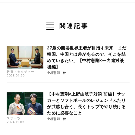
関連記事
27歳の囲碁世界王者が目指す未来「まだ
韓国、中国とは差があるので、そこを詰
めていきたい」【中村憲剛×一力遼対談
後編】
教養・カルチャー
中村憲剛
2025.04.29
【中村憲剛×上野由岐子対談 前編】サッ
カーとソフトボールのレジェンドふたり
が共感し合う、長くトップでやり続ける
ために必要なこと
スポーツ
中村憲剛
2024.11.03