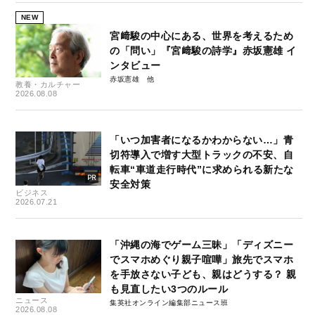
NEW
宮﨑駿の中心にある、世界を考えるため
の「問い」『宮﨑駿の詩学』赤坂憲雄 イ
ンタビュー
赤坂憲雄
教養・カルチャー
2026.08.08
「いつ加害者になるかわからない…」青
切符導入で増す大型トラックの不安、自
転車“車道走行時代”に求められる新たな
安全対策
ビジネス
2026.07.21
「沖縄の海でゲーム三昧」「ディズニー
でスマホめぐり親子喧嘩」旅先でスマホ
を手放さない子ども、親はどうする？ 親
も見直したい3つのルール
ニュース
集英社オンライン編集部ニュース班
2026.08.08