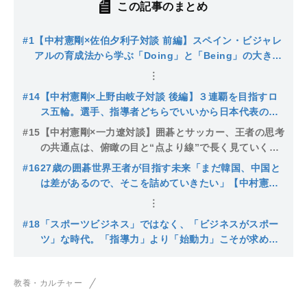
この記事のまとめ
#1
【中村憲剛×佐伯夕利子対談 前編】スペイン・ビジャレ
アルの育成法から学ぶ「Doing」と「Being」の大きな
違い
#14
【中村憲剛×上野由岐子対談 後編】３連覇を目指すロ
ス五輪。選手、指導者どちらでいいから日本代表の力
になりたい
#15
【中村憲剛×一力遼対談】囲碁とサッカー、王者の思考
の共通点は、俯瞰の目と“点より線”で長く見ていく重
要さ（前編）
#16
27歳の囲碁世界王者が目指す未来「まだ韓国、中国と
は差があるので、そこを詰めていきたい」【中村憲剛×
一力遼対談 後編】
#18
「スポーツビジネス」ではなく、「ビジネスがスポー
ツ」な時代。「指導力」より「始動力」こそが求めら
れている【中村憲剛×村井満対談 後編】
教養・カルチャー