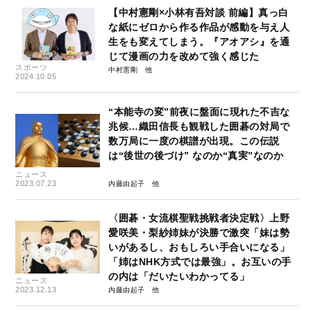
【中村憲剛×小林有吾対談 前編】真っ白
な紙にゼロから作る作品が感動を与え人
生をも変えてしまう。『アオアシ』を通
じて漫画の力を改めて強く感じた
スポーツ
中村憲剛
2024.10.05
“本能寺の変”前夜に盤面に現れた不吉な
兆候…織田信長も観戦した囲碁の対局で
数万局に一度の棋譜が出現。この伝説
は“後世の後づけ” なのか“真実”なのか
ニュース
2023.07.23
内藤由起子
〈囲碁・女流棋聖戦挑戦者決定戦〉上野
愛咲美・梨紗姉妹が決勝で激突「妹は勢
いがあるし、おもしろい手合いになる」
「姉はNHK方式では最強」。お互いの手
の内は「だいたいわかってる」
ニュース
2023.12.13
内藤由起子