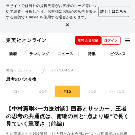
当サイトでは当社の提携先等がお客様のニーズ等につ
いて調査・分析したり、お客様にお勧めの広告を表示
詳しくはこちら
する目的で Cookie を使用する場合があります。
×
無料会員登録
ログイン
新着
ランキング
ニュース
特集
ビジネス
2025.04.29
教養・カルチャー
思考のパス交換
#1･･･
#14
#15
#16
･･･#18
【中村憲剛×一力遼対談】囲碁とサッカー、王者
の思考の共通点は、俯瞰の目と“点より線”で長く
見ていく重要さ（前編）
中村憲剛さんの対談連載、14人目となる今回のゲストは囲碁界の４冠棋