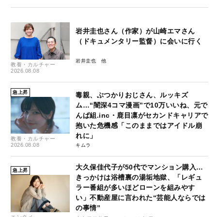
岩井圭也さん（作家）が山崎エマさん
（ドキュメンタリー監督）に会いに行く
岩井圭也
教養・カルチャー
2026.08.08
急上昇
毒親、ぶつかりおじさん、ルッキズ
ム…“闇深4コマ漫画”で10万いいね、元で
んぱ組.inc・鹿目凛がセカンドキャリアで
抱いた危機感「このままではアイドル崩
れに」
教養・カルチャー
2026.08.08
キムラ
大久保佳代子が50代でマンション購入…
急上昇
きっかけは浴槽裏の湯垢地獄、「レギュ
ラー番組が多いほどローンを組みやす
い」不動産屋に言われた“芸能人ならでは
の事情”
エンタメ