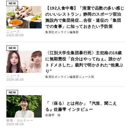
NEW
【192人食中毒】「清潔で品数の多い感じ
のいいレストラン」静岡のスポーツ宿泊
施設内で集団発症…合宿・遠征の「集団
での食事」に知っておきたい予防策
ニュース
集英社オンライン編集部
2026.08.08
NEW
〈江別大学生集団暴行死〉主犯格の18歳
に無期懲役「自分はやってねぇ。誰かが
トドメさした」裁判で明かされた“他責ぶ
り”
ニュース
集英社オンライン編集部ニュース班
2026.08.08
NEW
「〈保る〉とは何か」『汽笛、聞こえ
る』佐藤雫 インタビュー
佐藤雫
教養・カルチャー
2026.08.08