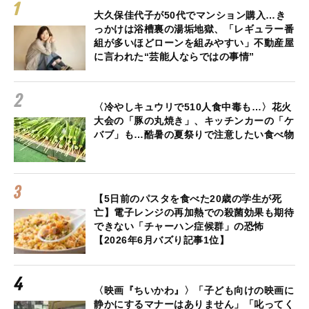
大久保佳代子が50代でマンション購入…き
っかけは浴槽裏の湯垢地獄、「レギュラー番
組が多いほどローンを組みやすい」不動産屋
に言われた“芸能人ならではの事情”
〈冷やしキュウリで510人食中毒も…〉花火
大会の「豚の丸焼き」、キッチンカーの「ケ
バブ」も…酷暑の夏祭りで注意したい食べ物
【5日前のパスタを食べた20歳の学生が死
亡】電子レンジの再加熱での殺菌効果も期待
できない「チャーハン症候群」の恐怖
【2026年6月バズり記事1位】
〈映画『ちいかわ』〉「子ども向けの映画に
静かにするマナーはありません」「叱ってく