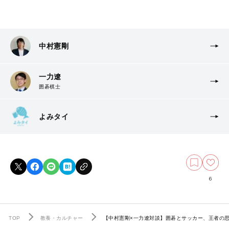
中村憲剛
一力遼
囲碁棋士
よみタイ
6
TOP
教養・カルチャー
【中村憲剛×一力遼対談】囲碁とサッカー、王者の思