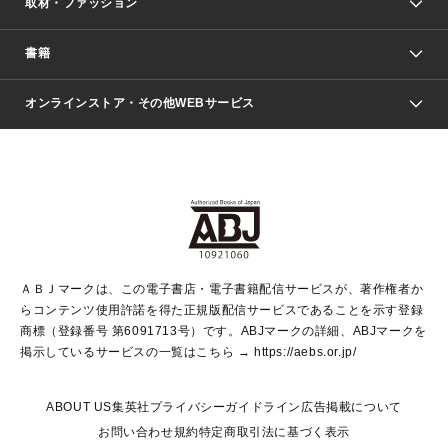
取材・ファッション
少年マンガ
週刊少年ジャンプ
書籍
ファッション・美容
青年マンガ
ジャンプSQ.
Seventeen
週刊ヤングジャンプ
オンラインストア・その他WEBサービス
文芸・文庫・総合
芸能・情報・スポーツ
少女マンガ
Vジャンプ
non-no Web
ヤングジャンプ定期購読デジタル
すばる
Myojo
オンラインストア
りぼん
学芸・ノンフィクション・新書
最強ジャンプ
女性マンガ
@BAILA
ヤンジャン＋
小説すばる
週プレNEWS
マーガレット
集英社OTOコンテンツ
集英社 学芸編集部
少年ジャンプ＋
その他WEBサービス
クッキー
ライトノベル・ノベライズ
MAQUIA ONLINE
となりのヤングジャンプ
集英社 文芸ステーション
週プレ グラジャパ！
別冊マーガレット
SHUEISHA MANGA-ART HERITAGE
集英社 ビジネス書
ゼブラック
ココハナ
SHUEISHA ADNAVI
SPUR.JP
集英社Webマガジン Cobalt
グランドジャンプ
web 集英社文庫
キッズ
web Sportiva
マンガMee
ジャンプキャラクターズストア
集英社新書
ジャンプルーキー！
月刊オフィスユー
ＡＢＪマークは、この電子書店・電子書籍配信サービスが、著作権者か
EDITOR'S LAB
LEE
集英社オレンジ文庫
ウルトラジャンプ
青春と読書
パラスポ＋！
らコンテンツ使用許諾を得た正規版配信サービスであることを示す登録
集英社みらい文庫
リマコミ＋
HAPPY PLUS STORE
集英社新書プラス
ジャンプTOON
商標（登録番号 第6091713号）です。ABJマークの詳細、ABJマークを
Marisol
シフォン文庫
アジア人物史
S-KIDS.LAND
マンガMeets
掲示しているサービスの一覧はこちら →
https://aebs.or.jp/
shueisha vox
よみタイ
S-MANGA
Web éclat
ダッシュエックス文庫
LEEマルシェ
kotoba
集英社ジャンプリミックス
ABOUT US
集英社プライバシーガイドライン
広告掲載について
T JAPAN:The New York Times Style Magazine
JUMP j BOOKS
お問い合わせ
規約
特定商取引法に基づく表示
SHOP Marisol
e!集英社
集英社コミック文庫