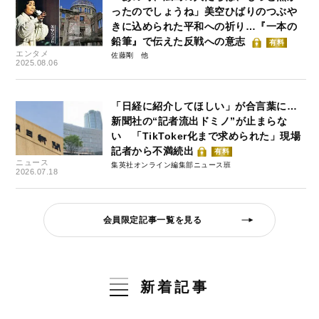
ったのでしょうね」美空ひばりのつぶや
きに込められた平和への祈り…『一本の
鉛筆』で伝えた反戦への意志
有料
エンタメ
佐藤剛
2025.08.06
「日経に紹介してほしい」が合言葉に…
新聞社の“記者流出ドミノ”が止まらな
い 「TikToker化まで求められた」現場
記者から不満続出
有料
ニュース
集英社オンライン編集部ニュース班
2026.07.18
会員限定記事一覧を見る
新着記事