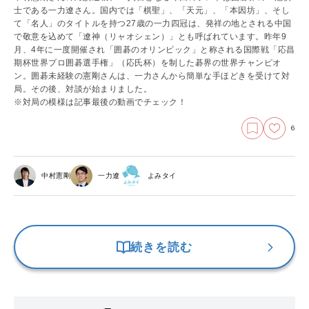
士である一力遼さん。国内では「棋聖」、「天元」、「本因坊」、そし
て「名人」のタイトルを持つ27歳の一力四冠は、発祥の地とされる中国
で敬意を込めて「遼神（リャオシェン）」とも呼ばれています。昨年9
月、4年に一度開催され「囲碁のオリンピック」と称される国際戦「応昌
期杯世界プロ囲碁選手権」（応氏杯）を制した碁界の世界チャンピオ
ン。囲碁未経験の憲剛さんは、一力さんから簡単な手ほどきを受けて対
局。その後、対談が始まりました。
※対局の模様は記事最後の動画でチェック！
6
中村憲剛
一力遼
よみタイ
続きを読む