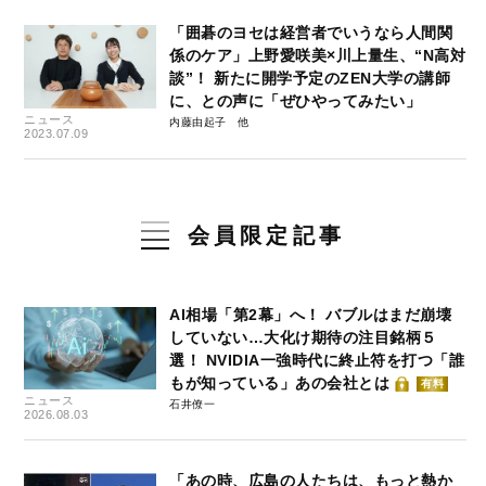
「囲碁のヨセは経営者でいうなら人間関
係のケア」上野愛咲美×川上量生、“N高対
談”！ 新たに開学予定のZEN大学の講師
に、との声に「ぜひやってみたい」
ニュース
内藤由起子
2023.07.09
会員限定記事
AI相場「第2幕」へ！ バブルはまだ崩壊
していない…大化け期待の注目銘柄５
選！ NVIDIA一強時代に終止符を打つ「誰
もが知っている」あの会社とは
有料
ニュース
石井僚一
2026.08.03
「あの時、広島の人たちは、もっと熱か