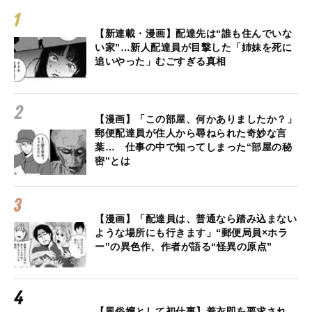
【新連載・漫画】配達先は“誰も住んでいな
い家”…新人配達員が目撃した「姉妹を死に
追いやった」むごすぎる真相
【漫画】「この部屋、何かありましたか？」
郵便配達員が住人から尋ねられた奇妙な言
葉… 仕事の中で知ってしまった“部屋の秘
密”とは
【漫画】「配達員は、普通なら踏み込まない
ような場所にも行きます」“郵便局員×ホラ
ー”の異色作、作者が語る“怪異の原点”
【風俗嬢として初仕事】着衣即を要求され