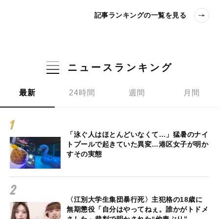
記事ランキングの一覧を見る
ニュースランキング
最新
24時間
週間
月間
「泳ぐ人はほとんどいなくて…」猛暑のナイ
トプールで起きていた異変…港区女子が明か
すその実態
〈江別大学生集団暴行死〉主犯格の18歳に
無期懲役「自分はやってねぇ。誰かがトドメ
さした」裁判で明かされた“他責ぶり”