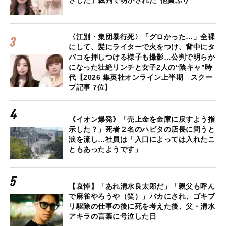
〈江別・集団暴行死〉「グロかった…」全裸
にして、髪にライターで火をつけ、背中にタ
バコを押しつける様子も撮影…公判で明らか
になった壮絶リンチと女子2人の“陰キャ”時
代【2026 集英社オンライン上半期 スクー
プ記事 7位】
《イオン爆発》「売上金を金庫に戻すよう指
示した？」死者２名のハビタの店長に問うと
涙を流し…社員は「入口によっては入れたこ
ともあったようです」
【哀悼】「あれ清水良太郎だ」「親父も呼ん
で麻雀やろうや（笑）」バカにされ、ゴキブ
リ駆除の仕事の後に死を考えた後、父・清水
アキラの言葉に号泣した日