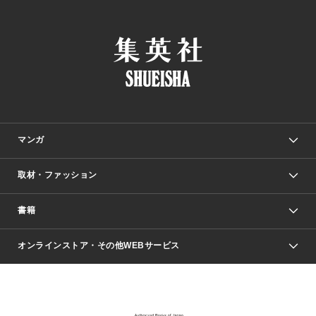
マンガ
取材・ファッション
少年マンガ
週刊少年ジャンプ
書籍
ファッション・美容
青年マンガ
ジャンプSQ.
Seventeen
週刊ヤングジャンプ
オンラインストア・その他WEBサービス
文芸・文庫・総合
芸能・情報・スポーツ
少女マンガ
Vジャンプ
non-no Web
ヤングジャンプ定期購読デジタル
すばる
Myojo
オンラインストア
りぼん
学芸・ノンフィクション・新書
最強ジャンプ
女性マンガ
@BAILA
ヤンジャン＋
小説すばる
週プレNEWS
マーガレット
集英社OTOコンテンツ
集英社 学芸編集部