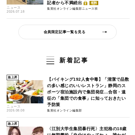
記者から不満続出
有料
ニュース
集英社オンライン編集部ニュース班
2026.07.18
会員限定記事一覧を見る
新着記事
急上昇
【バイキング192人食中毒】「清潔で品数
の多い感じのいいレストラン」静岡のス
ポーツ宿泊施設内で集団発症…合宿・遠
征の「集団での食事」に知っておきたい
予防策
ニュース
2026.08.08
集英社オンライン編集部
急上昇
〈江別大学生集団暴行死〉主犯格の18歳
に無期懲役「自分はやってねぇ。誰かが