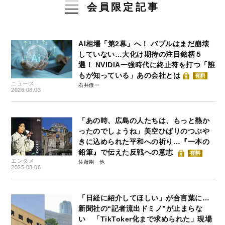
会員限定記事
AI相場「第2幕」へ！ バブルはまだ崩壊
していない…大化け期待の注目銘柄５
選！ NVIDIA一強時代に終止符を打つ「誰
もが知っている」あの会社とは
有料
ニュース
石井僚一
2026.08.03
「あの時、広島の人たちは、もっと熱か
ったのでしょうね」美空ひばりのつぶや
きに込められた平和への祈り…『一本の
鉛筆』で伝えた反戦への意志
有料
エンタメ
佐藤剛
2025.08.06
「日経に紹介してほしい」が合言葉に…
新聞社の“記者流出ドミノ”が止まらな
い 「TikToker化まで求められた」現場