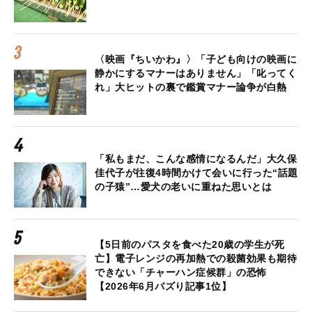
〈映画『ちいかわ』〉「子ども向けの映画に
静かにするマナーはありません」「叱ってく
れ」大ヒットの裏で鑑賞マナー論争が白熱
「私もまだ、こんな感情になるんだ」大久保
佳代子が往復4時間かけて会いに行った“話題
の子猿”…愛犬の老いに重ねた思いとは
【5日前のパスタを食べた20歳の学生が死
亡】電子レンジの再加熱での殺菌効果も期待
できない「チャーハン症候群」の恐怖
【2026年6月バズり記事1位】