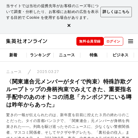
当サイトでは当社の提携先等がお客様のニーズ等につ
いて調査・分析したり、お客様にお勧めの広告を表示
詳しくはこちら
する目的で Cookie を使用する場合があります。
×
無料会員登録
ログイン
新着
ランキング
ニュース
特集
ビジネス
2025.03.27
ニュース
〈関東連合元メンバーがタイで拘束〉特殊詐欺グ
ループトップの身柄拘束でみえてきた、重要指名
手配中のあのオトコの消息「カンボジアにいる噂
は昨年からあった」
驚きの一報が伝えられたのは、新年度を目前に控えた３月の終わりのこ
とだった。タイの首都バンコクで、「関東連合」元メンバーが身柄を拘
束された――。列島を駆け巡ったそのニュースに、少なくない警察関係
者、マスコミ関係者、そしてヤクザや半グレたち、「裏社会の住人」ま