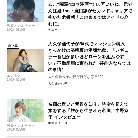
ム…“闇深4コマ漫画”で10万いいね、元で
んぱ組.inc・鹿目凛がセカンドキャリアで
抱いた危機感「このままではアイドル崩
れに」
教養・カルチャー
2026.08.08
キムラ
大久保佳代子が50代でマンション購入…
急上昇
きっかけは浴槽裏の湯垢地獄、「レギュ
ラー番組が多いほどローンを組みやす
い」不動産屋に言われた“芸能人ならでは
の事情”
エンタメ
大久保佳代子のほどほどな毎日#22
2026.08.08
大久保佳代子
名画の歴史と背景を知り、時空を超えて
旅をする『旅から生まれた名画』中野京
子 インタビュー
中野京子
教養・カルチャー
2026.08.08