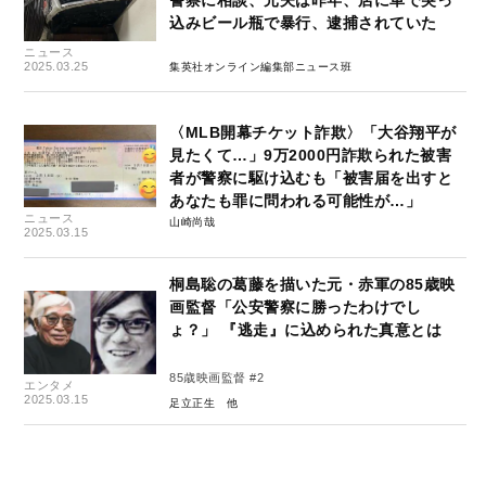
込みビール瓶で暴行、逮捕されていた
ニュース
2025.03.25
集英社オンライン編集部ニュース班
〈MLB開幕チケット詐欺〉「大谷翔平が
見たくて…」9万2000円詐欺られた被害
者が警察に駆け込むも「被害届を出すと
あなたも罪に問われる可能性が…」
ニュース
山崎尚哉
2025.03.15
桐島聡の葛藤を描いた元・赤軍の85歳映
画監督「公安警察に勝ったわけでし
ょ？」 『逃走』に込められた真意とは
85歳映画監督 #2
エンタメ
2025.03.15
足立正生