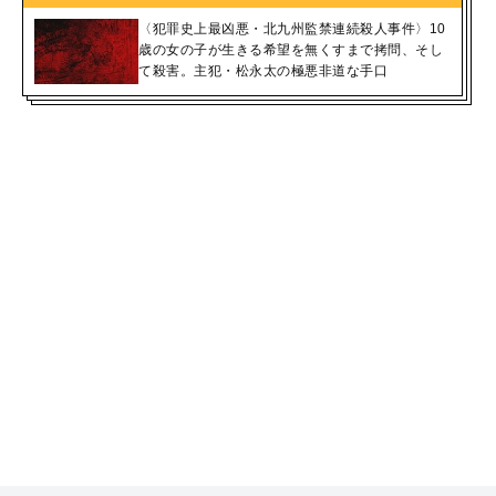
〈犯罪史上最凶悪・北九州監禁連続殺人事件〉10
歳の女の子が生きる希望を無くすまで拷問、そし
て殺害。主犯・松永太の極悪非道な手口