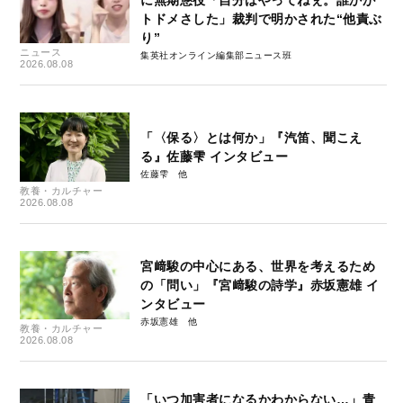
トドメさした」裁判で明かされた“他責ぶ
り”
ニュース
集英社オンライン編集部ニュース班
2026.08.08
「〈保る〉とは何か」『汽笛、聞こえ
る』佐藤雫 インタビュー
佐藤雫
教養・カルチャー
2026.08.08
宮﨑駿の中心にある、世界を考えるため
の「問い」『宮﨑駿の詩学』赤坂憲雄 イ
ンタビュー
赤坂憲雄
教養・カルチャー
2026.08.08
「いつ加害者になるかわからない…」青