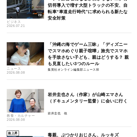
切符導入で増す大型トラックの不安、自
転車“車道走行時代”に求められる新たな
安全対策
ビジネス
2026.07.21
「沖縄の海でゲーム三昧」「ディズニー
でスマホめぐり親子喧嘩」旅先でスマホ
を手放さない子ども、親はどうする？ 親
も見直したい3つのルール
ニュース
集英社オンライン編集部ニュース班
2026.08.08
岩井圭也さん（作家）が山崎エマさん
（ドキュメンタリー監督）に会いに行く
岩井圭也
教養・カルチャー
2026.08.08
急上昇
毒親、ぶつかりおじさん、ルッキズ