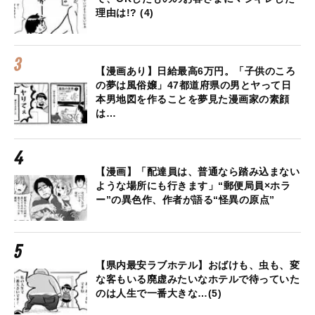
理由は!? (4)
【漫画あり】日給最高6万円。「子供のころ
の夢は風俗嬢」47都道府県の男とヤって日
本男地図を作ることを夢見た漫画家の素顔
は…
【漫画】「配達員は、普通なら踏み込まない
ような場所にも行きます」“郵便局員×ホラ
ー”の異色作、作者が語る“怪異の原点”
【県内最安ラブホテル】おばけも、虫も、変
な客もいる廃虚みたいなホテルで待っていた
のは人生で一番大きな…(5)