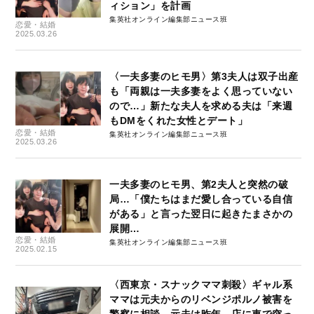
ィション」を計画
集英社オンライン編集部ニュース班
恋愛・結婚
2025.03.26
〈一夫多妻のヒモ男〉第3夫人は双子出産
も「両親は一夫多妻をよく思っていない
ので…」新たな夫人を求める夫は「来週
もDMをくれた女性とデート」
恋愛・結婚
集英社オンライン編集部ニュース班
2025.03.26
一夫多妻のヒモ男、第2夫人と突然の破
局…「僕たちはまだ愛し合っている自信
がある」と言った翌日に起きたまさかの
展開…
恋愛・結婚
集英社オンライン編集部ニュース班
2025.02.15
〈西東京・スナックママ刺殺〉ギャル系
ママは元夫からのリベンジポルノ被害を
警察に相談、元夫は昨年、店に車で突っ