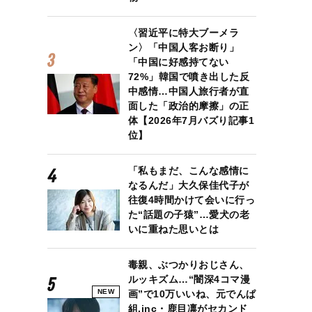
〈習近平に特大ブーメラ
ン〉「中国人客お断り」
「中国に好感持てない
72%」韓国で噴き出した反
中感情…中国人旅行者が直
面した「政治的摩擦」の正
体【2026年7月バズり記事1
位】
「私もまだ、こんな感情に
なるんだ」大久保佳代子が
往復4時間かけて会いに行っ
た“話題の子猿”…愛犬の老
いに重ねた思いとは
毒親、ぶつかりおじさん、
ルッキズム…“闇深4コマ漫
NEW
画”で10万いいね、元でんぱ
組.inc・鹿目凛がセカンド