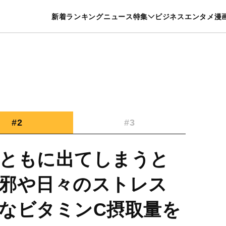
特集一覧を見る
漫画一覧を見る
新着
ランキング
ニュース
特集
ビジネス
エンタメ
漫
養・カルチャー
暮らし
スポーツ
ヘルスケア
美容
グルメ
#2
#3
ともに出てしまうと
邪や日々のストレス
なビタミンC摂取量を