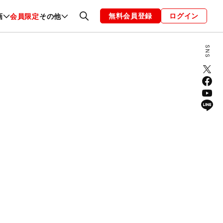
無料会員登録
ログイン
画
会員限定
その他
ファッション
恋愛・結婚
編集部
お知らせ