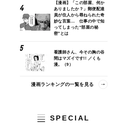
【漫画】「この部屋、何か
ありましたか？」郵便配達
員が住人から尋ねられた奇
妙な言葉… 仕事の中で知
ってしまった“部屋の秘
密”とは
看護師さん、今その胸の谷
間はマズイです!! ／くも
漫。（9）
漫画ランキングの一覧を見る
SPECIAL