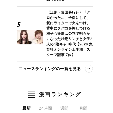
〈江別・集団暴行死〉「グ
ロかった…」全裸にして、
髪にライターで火をつけ、
背中にタバコを押しつける
様子も撮影…公判で明らか
になった壮絶リンチと女子2
人の“陰キャ”時代【2026 集
英社オンライン上半期 ス
クープ記事 7位】
ニュースランキングの一覧を見る
漫画ランキング
最新
24時間
週間
月間