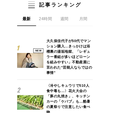
記事ランキング
最新
24時間
週間
月間
大久保佳代子が50代でマン
ション購入…きっかけは浴
NEW
槽裏の湯垢地獄、「レギュ
ラー番組が多いほどローン
を組みやすい」不動産屋に
言われた“芸能人ならではの
事情”
〈冷やしキュウリで510人
食中毒も…〉花火大会の
「豚の丸焼き」、キッチン
カーの「ケバブ」も…酷暑
の夏祭りで注意したい食べ
物