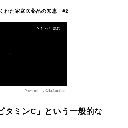
くれた家庭医薬品の知恵 #2
もっと読む
arrow_forward_ios
Powered by 
GliaStudios
M
ビタミンC」という一般的な
u
t