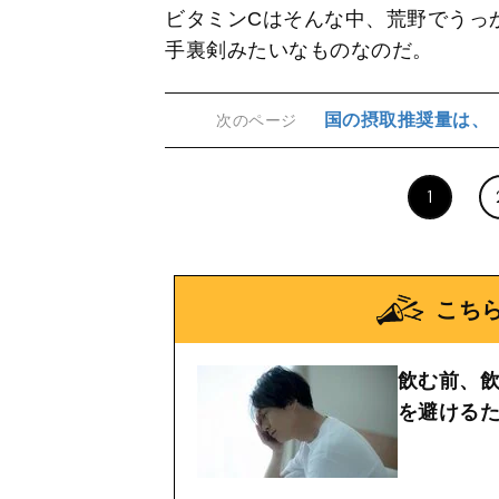
ビタミンCはそんな中、荒野でうっ
手裏剣みたいなものなのだ。
国の摂取推奨量は、
次のページ
1
こち
飲む前、
を避けるた