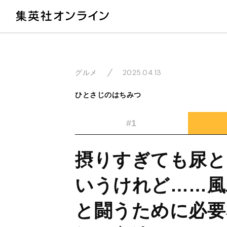
教
2025.04.13
グルメ
ひとさじのはちみつ
#1
摂りすぎても尿と
いうけれど……風
と闘うために必要