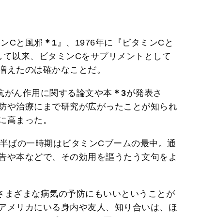
ミンCと風邪
＊1
』、1976年に『ビタミンCと
して以来、ビタミンCをサプリメントとして
増えたのは確かなことだ。
抗がん作用に関する論文や本
＊3
が発表さ
防や治療にまで研究が広がったことが知られ
に高まった。
代半ばの一時期はビタミンCブームの最中。通
告や本などで、その効用を謳うたう文句をよ
さまざまな病気の予防にもいいということが
アメリカにいる身内や友人、知り合いは、ほ