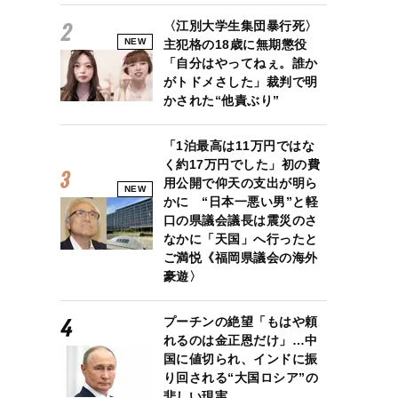
〈江別大学生集団暴行死〉
NEW
主犯格の18歳に無期懲役
「自分はやってねぇ。誰か
がトドメさした」裁判で明
かされた“他責ぶり”
「1泊最高は11万円ではな
く約17万円でした」初の費
用公開で仰天の支出が明ら
NEW
かに “日本一悪い男”と軽
口の県議会議長は震災のさ
なかに「天国」へ行ったと
ご満悦《福岡県議会の海外
豪遊〉
プーチンの絶望「もはや頼
れるのは金正恩だけ」…中
国に値切られ、インドに振
り回される“大国ロシア”の
悲しい現実