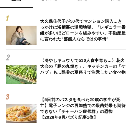
大久保佳代子が50代でマンション購入…き
っかけは浴槽裏の湯垢地獄、「レギュラー番
組が多いほどローンを組みやすい」不動産屋
に言われた“芸能人ならではの事情”
〈冷やしキュウリで510人食中毒も…〉花火
大会の「豚の丸焼き」、キッチンカーの「ケ
バブ」も…酷暑の夏祭りで注意したい食べ物
【5日前のパスタを食べた20歳の学生が死
亡】電子レンジの再加熱での殺菌効果も期待
できない「チャーハン症候群」の恐怖
【2026年6月バズり記事1位】