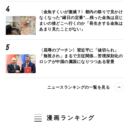
〈金魚すくいが激減？〉都内の祭りで見かけ
なくなった“縁日の定番”…残った金魚は店じ
まいの後どこへ行くのか「長生きする金魚は
あまり見たことがない」
〈屈辱のプーチン〉習近平に「値切られ」
「無視され」まるで主従関係…苦境深刻化の
ロシアが中国の属国になりつつある背景
ニュースランキングの一覧を見る
漫画ランキング