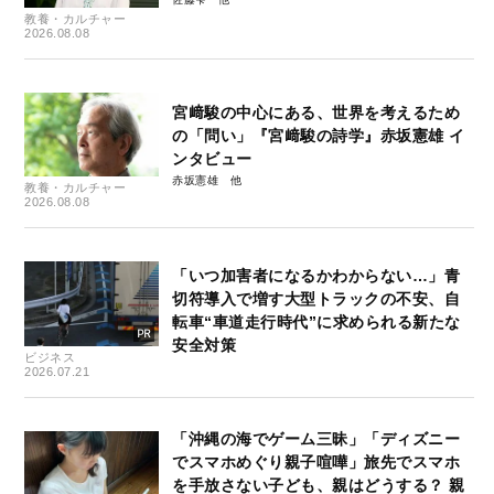
教養・カルチャー
2026.08.08
宮﨑駿の中心にある、世界を考えるため
の「問い」『宮﨑駿の詩学』赤坂憲雄 イ
ンタビュー
赤坂憲雄
教養・カルチャー
2026.08.08
「いつ加害者になるかわからない…」青
切符導入で増す大型トラックの不安、自
転車“車道走行時代”に求められる新たな
安全対策
ビジネス
2026.07.21
「沖縄の海でゲーム三昧」「ディズニー
でスマホめぐり親子喧嘩」旅先でスマホ
を手放さない子ども、親はどうする？ 親