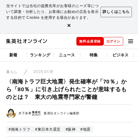
当サイトでは当社の提携先等がお客様のニーズ等につ
いて調査・分析したり、お客様にお勧めの広告を表示
詳しくはこちら
する目的で Cookie を使用する場合があります。
×
無料会員登録
ログイン
新着
ランキング
ニュース
特集
ビジネス
2025.01.18
暮らし
〈南海トラフ巨大地震〉発生確率が「70％」か
ら「80％」に引き上げられたことが意味するも
のとは？ 東大の地震専門家が警鐘
木下未希
集英社オンライン編集部
#南海トラフ
#東日本大震災
#阪神
#地震