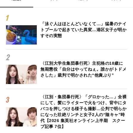
「泳ぐ人はほとんどいなくて…」猛暑のナイ
トプールで起きていた異変…港区女子が明か
すその実態
〈江別大学生集団暴行死〉主犯格の18歳に
無期懲役「自分はやってねぇ。誰かがトドメ
さした」裁判で明かされた“他責ぶり”
〈江別・集団暴行死〉「グロかった…」全裸
にして、髪にライターで火をつけ、背中にタ
バコを押しつける様子も撮影…公判で明らか
になった壮絶リンチと女子2人の“陰キャ”時
代【2026 集英社オンライン上半期 スクー
プ記事 7位】