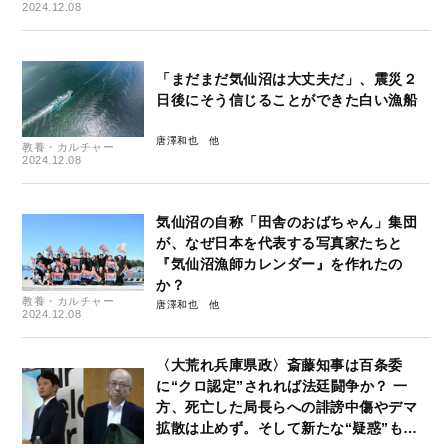
2024.12.08
「まだまだ気仙沼は大丈夫だ」、震災２
日後にそう信じることができた白い漁船
唐澤和也
教養・カルチャー
2024.12.08
気仙沼の自称「田舎のおばちゃん」集団
が、なぜ日本を代表する写真家たちと
『気仙沼漁師カレンダー』を作れたの
か？
教養・カルチャー
唐澤和也
2024.12.08
〈大荒れ兵庫県政〉斎藤知事は百条委
に“クロ認定”されれば法廷闘争か？ 一
方、死亡した局長らへの誹謗中傷やデマ
拡散は止めず。そして新たな“疑惑”も…