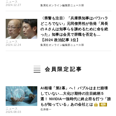
ニュース
2024.12.27
集英社オンライン編集部ニュース班
〈県警も注目〉「兵庫県知事はパワハラ
どころでない」元同僚男性が告発「局長
のＡさんは知事らを諫めるために命を絶
った」知事は会見で辞職を否定も…
【2024 政治記事 1位】
ニュース
2024.12.24
集英社オンライン編集部ニュース班
会員限定記事
AI相場「第2幕」へ！ バブルはまだ崩壊
していない…大化け期待の注目銘柄５
選！ NVIDIA一強時代に終止符を打つ「誰
もが知っている」あの会社とは
有料
ニュース
石井僚一
2026.08.03