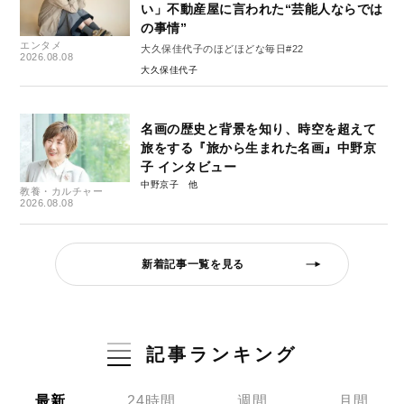
い」不動産屋に言われた“芸能人ならでは
の事情”
エンタメ
大久保佳代子のほどほどな毎日#22
2026.08.08
大久保佳代子
名画の歴史と背景を知り、時空を超えて
旅をする『旅から生まれた名画』中野京
子 インタビュー
中野京子
教養・カルチャー
2026.08.08
新着記事一覧を見る
記事ランキング
最新
24時間
週間
月間