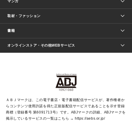
マンガ
取材・ファッション
少年マンガ
週刊少年ジャンプ
書籍
ファッション・美容
青年マンガ
ジャンプSQ.
Seventeen
週刊ヤングジャンプ
オンラインストア・その他WEBサービス
文芸・文庫・総合
芸能・情報・スポーツ
少女マンガ
Vジャンプ
non-no Web
ヤングジャンプ定期購読デジタル
すばる
Myojo
オンラインストア
りぼん
学芸・ノンフィクション・新書
最強ジャンプ
女性マンガ
@BAILA
ヤンジャン＋
小説すばる
週プレNEWS
マーガレット
集英社OTOコンテンツ
集英社 学芸編集部
少年ジャンプ＋
その他WEBサービス
クッキー
ライトノベル・ノベライズ
MAQUIA ONLINE
となりのヤングジャンプ
集英社 文芸ステーション
週プレ グラジャパ！
別冊マーガレット
SHUEISHA MANGA-ART HERITAGE
集英社 ビジネス書
ゼブラック
ココハナ
SHUEISHA ADNAVI
SPUR.JP
集英社Webマガジン Cobalt
グランドジャンプ
web 集英社文庫
キッズ
web Sportiva
マンガMee
ジャンプキャラクターズストア
集英社新書
ジャンプルーキー！
月刊オフィスユー
ＡＢＪマークは、この電子書店・電子書籍配信サービスが、著作権者か
EDITOR'S LAB
LEE
集英社オレンジ文庫
ウルトラジャンプ
青春と読書
パラスポ＋！
らコンテンツ使用許諾を得た正規版配信サービスであることを示す登録
集英社みらい文庫
リマコミ＋
HAPPY PLUS STORE
集英社新書プラス
ジャンプTOON
商標（登録番号 第6091713号）です。ABJマークの詳細、ABJマークを
Marisol
シフォン文庫
アジア人物史
S-KIDS.LAND
マンガMeets
掲示しているサービスの一覧はこちら →
https://aebs.or.jp/
shueisha vox
よみタイ
S-MANGA
Web éclat
ダッシュエックス文庫
LEEマルシェ