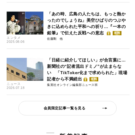
「あの時、広島の人たちは、もっと熱か
ったのでしょうね」美空ひばりのつぶや
きに込められた平和への祈り…『一本の
鉛筆』で伝えた反戦への意志
有料
エンタメ
佐藤剛
2025.08.06
「日経に紹介してほしい」が合言葉に…
新聞社の“記者流出ドミノ”が止まらな
い 「TikToker化まで求められた」現場
記者から不満続出
有料
ニュース
集英社オンライン編集部ニュース班
2026.07.18
会員限定記事一覧を見る