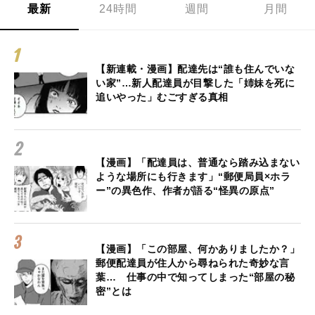
最新
24時間
週間
月間
【新連載・漫画】配達先は“誰も住んでいな
い家”…新人配達員が目撃した「姉妹を死に
追いやった」むごすぎる真相
【漫画】「配達員は、普通なら踏み込まない
ような場所にも行きます」“郵便局員×ホラ
ー”の異色作、作者が語る“怪異の原点”
【漫画】「この部屋、何かありましたか？」
郵便配達員が住人から尋ねられた奇妙な言
葉… 仕事の中で知ってしまった“部屋の秘
密”とは