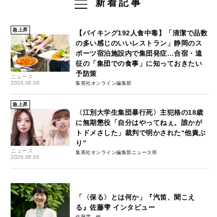
新着記事
急上昇
【バイキング192人食中毒】「清潔で品数
の多い感じのいいレストラン」静岡のス
ポーツ宿泊施設内で集団発症…合宿・遠
征の「集団での食事」に知っておきたい
予防策
ニュース
2026.08.08
集英社オンライン編集部
急上昇
〈江別大学生集団暴行死〉主犯格の18歳
に無期懲役「自分はやってねぇ。誰かが
トドメさした」裁判で明かされた“他責ぶ
り”
ニュース
集英社オンライン編集部ニュース班
2026.08.08
「〈保る〉とは何か」『汽笛、聞こえ
る』佐藤雫 インタビュー
佐藤雫