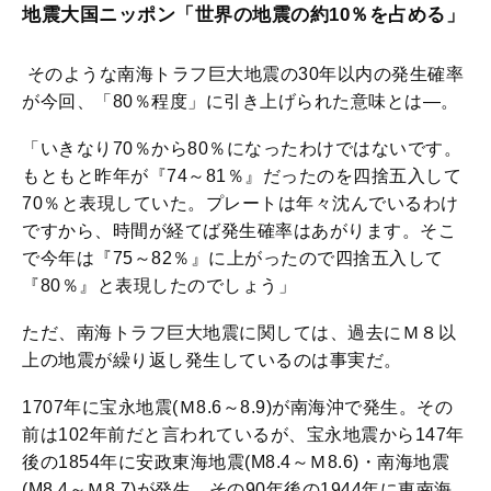
地震大国ニッポン「世界の地震の約10％を占める」
そのような南海トラフ巨大地震の30年以内の発生確率
が今回、「80％程度」に引き上げられた意味とは―。
「いきなり70％から80％になったわけではないです。
もともと昨年が『74～81％』だったのを四捨五入して
70％と表現していた。プレートは年々沈んでいるわけ
ですから、時間が経てば発生確率はあがります。そこ
で今年は『75～82％』に上がったので四捨五入して
『80％』と表現したのでしょう」
ただ、南海トラフ巨大地震に関しては、過去にＭ８以
上の地震が繰り返し発生しているのは事実だ。
1707年に宝永地震(Ｍ8.6～8.9)が南海沖で発生。その
前は102年前だと言われているが、宝永地震から147年
後の1854年に安政東海地震(M8.4～Ｍ8.6)・南海地震
(M8.4～Ｍ8.7)が発生。その90年後の1944年に東南海