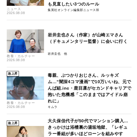
も見直したい3つのルール
ニュース
集英社オンライン編集部ニュース班
2026.08.08
岩井圭也さん（作家）が山崎エマさん
（ドキュメンタリー監督）に会いに行く
岩井圭也
教養・カルチャー
2026.08.08
急上昇
毒親、ぶつかりおじさん、ルッキズ
ム…“闇深4コマ漫画”で10万いいね、元で
んぱ組.inc・鹿目凛がセカンドキャリアで
抱いた危機感「このままではアイドル崩
れに」
教養・カルチャー
2026.08.08
キムラ
大久保佳代子が50代でマンション購入…
急上昇
きっかけは浴槽裏の湯垢地獄、「レギュ
ラー番組が多いほどローンを組みやす