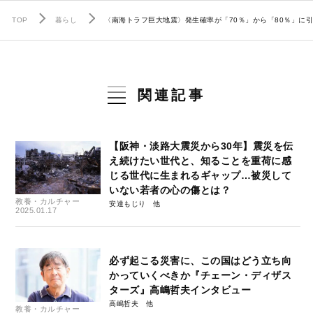
TOP
暮らし
〈南海トラフ巨大地震〉発生確率が「70％」から「80％」に
関連記事
【阪神・淡路大震災から30年】震災を伝
え続けたい世代と、知ることを重荷に感
じる世代に生まれるギャップ…被災して
いない若者の心の傷とは？
教養・カルチャー
安達もじり
2025.01.17
必ず起こる災害に、この国はどう立ち向
かっていくべきか『チェーン・ディザス
ターズ』高嶋哲夫インタビュー
高嶋哲夫
教養・カルチャー