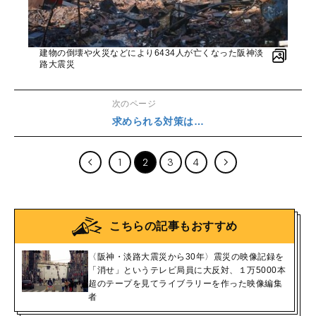
建物の倒壊や火災などにより6434人が亡くなった阪神淡
路大震災
次のページ
求められる対策は…
1
2
3
4
こちらの記事もおすすめ
〈阪神・淡路大震災から30年〉震災の映像記録を
「消せ」というテレビ局員に大反対、１万5000本
超のテープを見てライブラリーを作った映像編集
者