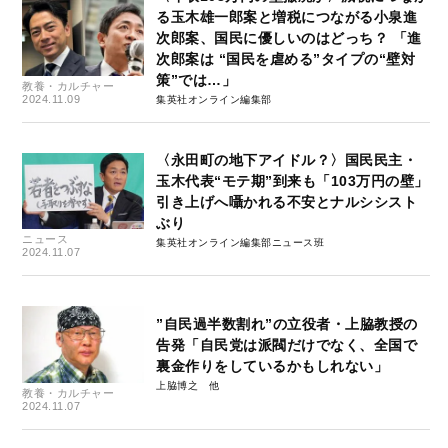
る玉木雄一郎案と増税につながる小泉進
次郎案、国民に優しいのはどっち？ 「進
次郎案は “国民を虐める”タイプの“壁対
策”では…」
教養・カルチャー
2024.11.09
集英社オンライン編集部
〈永田町の地下アイドル？〉国民民主・
玉木代表“モテ期”到来も「103万円の壁」
引き上げへ囁かれる不安とナルシシスト
ぶり
ニュース
集英社オンライン編集部ニュース班
2024.11.07
”自民過半数割れ”の立役者・上脇教授の
告発「自民党は派閥だけでなく、全国で
裏金作りをしているかもしれない」
上脇博之
教養・カルチャー
2024.11.07