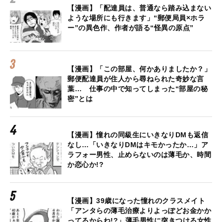
【漫画】「配達員は、普通なら踏み込まない
ような場所にも行きます」“郵便局員×ホラ
ー”の異色作、作者が語る“怪異の原点”
【漫画】「この部屋、何かありましたか？」
郵便配達員が住人から尋ねられた奇妙な言
葉… 仕事の中で知ってしまった“部屋の秘
密”とは
【漫画】憧れの同級生にいきなりDMも返信
なし…「いきなりDMはキモかったか…」ア
ラフォー男性、止めらないのは薄毛か、時間
か恋心か!?
【漫画】39歳になった憧れのクラスメイト
「アンタらの薄毛治療よりよっぽどお金かか
ってるからね!?」薄毛男性に突きつける女性