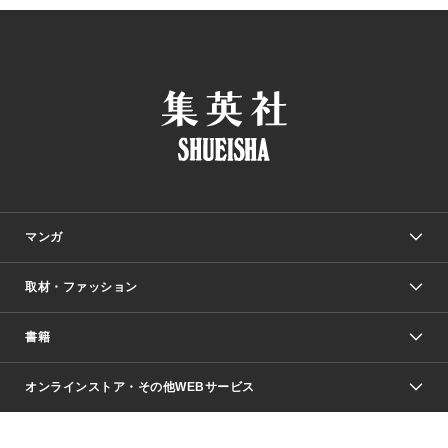
マンガ
取材・ファッション
少年マンガ
週刊少年ジャンプ
書籍
ファッション・美容
青年マンガ
ジャンプSQ.
Seventeen
週刊ヤングジャンプ
オンラインストア・その他WEBサービス
文芸・文庫・総合
芸能・情報・スポーツ
少女マンガ
Vジャンプ
non-no Web
ヤングジャンプ定期購読デジタル
すばる
Myojo
オンラインストア
りぼん
学芸・ノンフィクション・新書