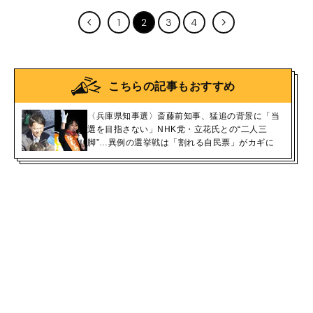
1
2
3
4
こちらの記事もおすすめ
〈兵庫県知事選〉斎藤前知事、猛追の背景に「当
選を目指さない」NHK党・立花氏との“二人三
脚”…異例の選挙戦は「割れる自民票」がカギに