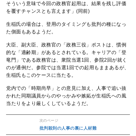
そういう意味で今回の政務官起用は、結果を残し評価
を覆すチャンスとも言えます」(同前)
生稲氏の場合は、登用のタイミングも批判の種になっ
た側面もあるようだ。
大臣、副大臣、政務官の「政務三役」ポストは、慣例
的な「適齢期」があるとされている。キャリアの「登
竜門」である政務官は、衆院当選1回、参院2回が就く
のが通例だ。参院では当選1回での起用もままあるが、
生稲氏もこのケースに当たる。
党内での「時期尚早」との意見に加え、人事で追い抜
かれた同期議員からのやっかみや嫉妬が生稲氏への風
当たりをより厳しくしているようだ。
次のページ
批判殺到の人事の裏に人材難