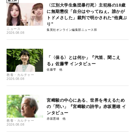
急上昇
〈江別大学生集団暴行死〉主犯格の18歳
に無期懲役「自分はやってねぇ。誰かが
トドメさした」裁判で明かされた“他責ぶ
り”
ニュース
集英社オンライン編集部ニュース班
2026.08.08
「〈保る〉とは何か」『汽笛、聞こえ
る』佐藤雫 インタビュー
佐藤雫
教養・カルチャー
2026.08.08
宮﨑駿の中心にある、世界を考えるため
の「問い」『宮﨑駿の詩学』赤坂憲雄 イ
ンタビュー
赤坂憲雄
教養・カルチャー
2026.08.08