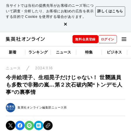
当サイトでは当社の提携先等がお客様のニーズ等につ
いて調査・分析したり、お客様にお勧めの広告を表示
詳しくはこちら
する目的で Cookie を使用する場合があります。
×
無料会員登録
ログイン
新着
ランキング
ニュース
特集
ビジネス
2024.11.16
ニュース
今井絵理子、生稲晃子だけじゃない！ 世襲議員
も多数で非難の嵐…第２次石破内閣“トンデモ人
事”の裏事情
集英社オンライン編集部ニュース班