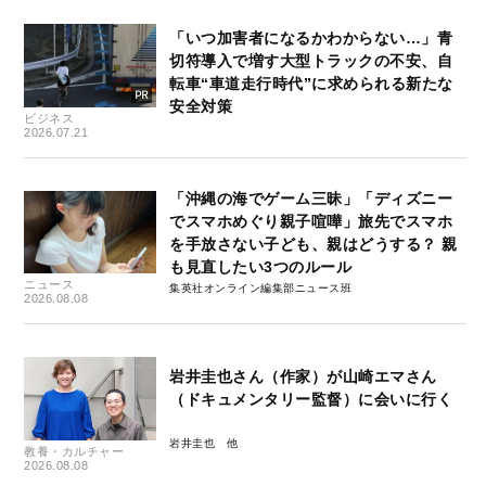
「いつ加害者になるかわからない…」青
切符導入で増す大型トラックの不安、自
転車“車道走行時代”に求められる新たな
安全対策
ビジネス
2026.07.21
「沖縄の海でゲーム三昧」「ディズニー
でスマホめぐり親子喧嘩」旅先でスマホ
を手放さない子ども、親はどうする？ 親
も見直したい3つのルール
ニュース
集英社オンライン編集部ニュース班
2026.08.08
岩井圭也さん（作家）が山崎エマさん
（ドキュメンタリー監督）に会いに行く
岩井圭也
教養・カルチャー
2026.08.08