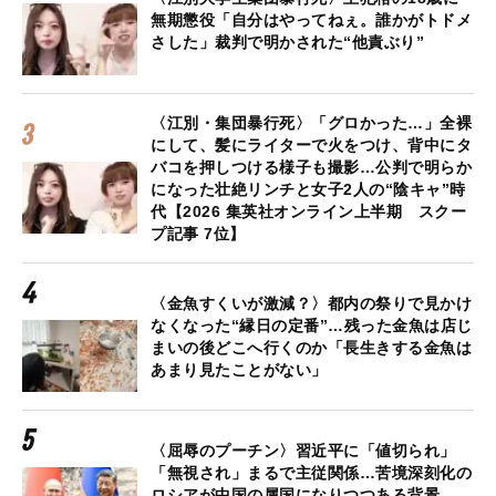
無期懲役「自分はやってねぇ。誰かがトドメ
さした」裁判で明かされた“他責ぶり”
〈江別・集団暴行死〉「グロかった…」全裸
にして、髪にライターで火をつけ、背中にタ
バコを押しつける様子も撮影…公判で明らか
になった壮絶リンチと女子2人の“陰キャ”時
代【2026 集英社オンライン上半期 スクー
プ記事 7位】
〈金魚すくいが激減？〉都内の祭りで見かけ
なくなった“縁日の定番”…残った金魚は店じ
まいの後どこへ行くのか「長生きする金魚は
あまり見たことがない」
〈屈辱のプーチン〉習近平に「値切られ」
「無視され」まるで主従関係…苦境深刻化の
ロシアが中国の属国になりつつある背景