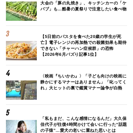
大会の「豚の丸焼き」、キッチンカーの「ケ
バブ」も…酷暑の夏祭りで注意したい食べ物
【5日前のパスタを食べた20歳の学生が死
亡】電子レンジの再加熱での殺菌効果も期待
できない「チャーハン症候群」の恐怖
【2026年6月バズり記事1位】
〈映画『ちいかわ』〉「子ども向けの映画に
静かにするマナーはありません」「叱ってく
れ」大ヒットの裏で鑑賞マナー論争が白熱
「私もまだ、こんな感情になるんだ」大久保
佳代子が往復4時間かけて会いに行った“話題
の子猿”…愛犬の老いに重ねた思いとは