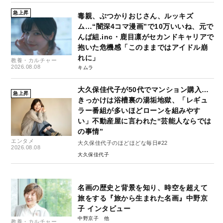
急上昇
毒親、ぶつかりおじさん、ルッキズ
ム…“闇深4コマ漫画”で10万いいね、元で
んぱ組.inc・鹿目凛がセカンドキャリアで
抱いた危機感「このままではアイドル崩
れに」
教養・カルチャー
2026.08.08
キムラ
大久保佳代子が50代でマンション購入…
急上昇
きっかけは浴槽裏の湯垢地獄、「レギュ
ラー番組が多いほどローンを組みやす
い」不動産屋に言われた“芸能人ならでは
の事情”
エンタメ
大久保佳代子のほどほどな毎日#22
2026.08.08
大久保佳代子
名画の歴史と背景を知り、時空を超えて
旅をする『旅から生まれた名画』中野京
子 インタビュー
中野京子
教養・カルチャー