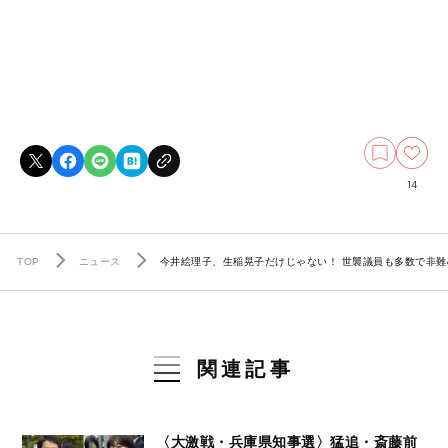
14
TOP
ニュース
今井絵理子、生稲晃子だけじゃない！ 世襲議員も多数で非難
関連記事
〈大激戦・兵庫県知事選〉猛追・斎藤前