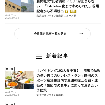
新聞社の“記者流出ドミノ”が止まらな
い 「TikToker化まで求められた」現場
記者から不満続出
有料
ニュース
集英社オンライン編集部ニュース班
2026.07.18
会員限定記事一覧を見る
新着記事
急上昇
【バイキング192人食中毒】「清潔で品数
の多い感じのいいレストラン」静岡のス
ポーツ宿泊施設内で集団発症…合宿・遠
征の「集団での食事」に知っておきたい
予防策
ニュース
2026.08.08
集英社オンライン編集部