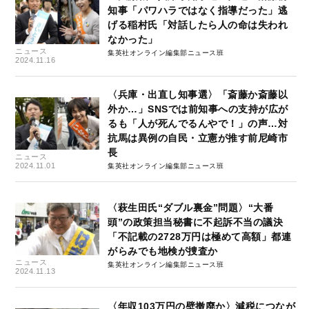
知事「パワハラではなく指導だった」逃
げる稲村氏「対話したら人の命は失われ
なかった」
ニュース
集英社オンライン編集部ニュース班
2024.11.16
〈兵庫・出直し知事選〉「斎藤か斎藤以
外か…」SNSでは前知事への支持が広が
るも「人が死んでるんやで！」の声…対
抗馬は異例の自民・立憲が推す前尼崎市
長
ニュース
2024.11.01
集英社オンライン編集部ニュース班
〈萩生田氏“ダブル裏金”問題〉“大番
頭”の政策担当秘書に不起訴不当の議決
「不記載の2728万円は極めて高額」都連
がらみでも地検が捜査か
ニュース
集英社オンライン編集部ニュース班
2024.11.13
〈年収103万円の壁撤廃か〉減税につなが