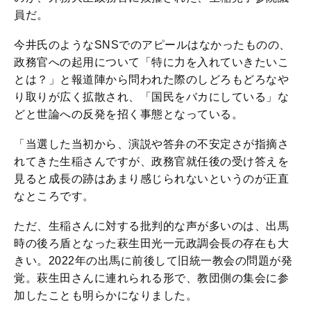
員だ。
今井氏のようなSNSでのアピールはなかったものの、
政務官への起用について「特に力を入れていきたいこ
とは？」と報道陣から問われた際のしどろもどろなや
り取りが広く拡散され、「国民をバカにしている」な
どと世論への反発を招く事態となっている。
「当選した当初から、演説や答弁の不安定さが指摘さ
れてきた生稲さんですが、政務官就任後の受け答えを
見ると成長の跡はあまり感じられないというのが正直
なところです。
ただ、生稲さんに対する批判的な声が多いのは、出馬
時の後ろ盾となった萩生田光一元政調会長の存在も大
きい。2022年の出馬に前後して旧統一教会の問題が発
覚。萩生田さんに連れられる形で、教団側の集会に参
加したことも明らかになりました。