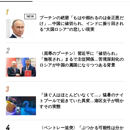
NEW
プーチンの絶望「もはや頼れるのは金正恩だ
け」…中国に値切られ、インドに振り回され
る“大国ロシア”の悲しい現実
〈屈辱のプーチン〉習近平に「値切られ」
「無視され」まるで主従関係…苦境深刻化の
ロシアが中国の属国になりつつある背景
「泳ぐ人はほとんどいなくて…」猛暑のナイ
トプールで起きていた異変…港区女子が明か
すその実態
〈ベントレー追突〉「ぶつかる可能性は分か