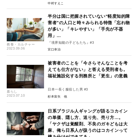
中村すえこ
半分は国に把握されていない“軽度知的障
害者”の人口と時々みられる特徴「忘れ物
が多い」「キレやすい」「手先が不器
用」…
『境界知能の子どもたち』#3
教養・カルチャー
2023.09.06
宮口幸治
被害者のことを「今さらそんなことを考
えても仕方がない」と答える受刑者も。
福祉施設化する刑務所と「更生」の意義
日本一長く服役した男 #3
暮らし
2023.07.10
杉本宙矢
日系ブラジル人ギャングが語るコカイン
の単価、隠し方、送り先、売り方…。
「ヤクザは覚醒剤、不良のガキどもは大
麻、俺ら日系人が扱うのはコカインって
棲み分けができてる」