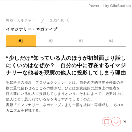
Powered by 
GliaStudios
Mute
2024.10.10
教養・カルチャー
イマジナリー・ネガティブ
#1
#2
#3
#4
“少しだけ”知っている人のほうが初対面より話し
にくいのはなぜか？ 自分の中に存在するイマジ
ナリーな他者を現実の他人に投影してしまう理由
認知科学の概念「プロジェクション」とは、自分の内的世界を外部の事
物に重ね合わせるこころの働きだ。ひとは無意識的に想像上の他者を、
目の前にいる他人に投影してしまうという。それによって、必要以上に
他人にどう思われているかを考えすぎてしまうのだ。
書籍『イマジナリー・ネガティブ』より一部を抜粋・再構成し、そのメ
カニズムを解説する。
16