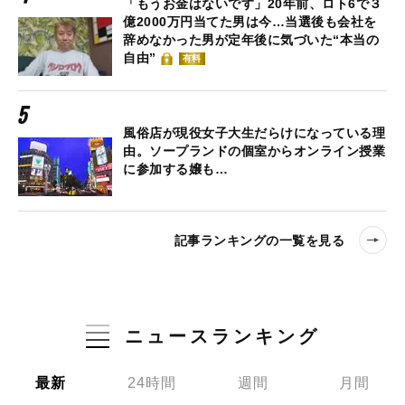
「もうお金はないです」20年前、ロト6で３
億2000万円当てた男は今…当選後も会社を
辞めなかった男が定年後に気づいた“本当の
自由”
有料
風俗店が現役女子大生だらけになっている理
由。ソープランドの個室からオンライン授業
に参加する嬢も…
記事ランキングの一覧を見る
ニュースランキング
最新
24時間
週間
月間