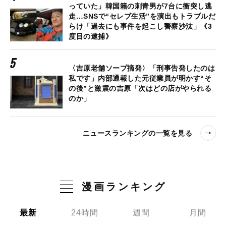
っていた」韓国籍の刺青男が7台に衝突し逃
走…SNSで“セレブ生活”を演出もトラブルだ
らけ「過去にも事件を起こし警察沙汰」《3
度目の逮捕》
〈吉原老舗ソープ摘発〉「刑事告発したのは
私です」内部通報した元従業員が明かす“そ
の後”と激震の吉原「次はどの店がやられる
のか」
ニュースランキングの一覧を見る
漫画ランキング
最新
24時間
週間
月間