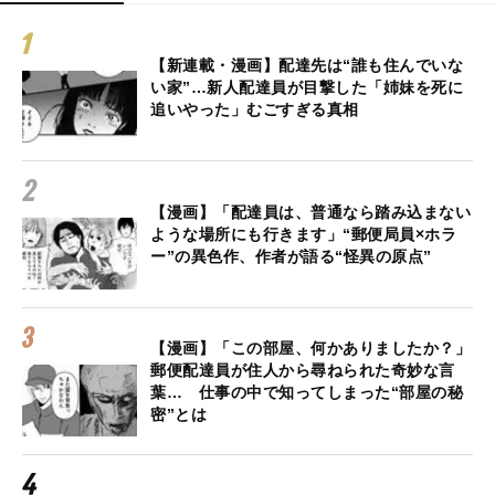
【新連載・漫画】配達先は“誰も住んでいな
い家”…新人配達員が目撃した「姉妹を死に
追いやった」むごすぎる真相
【漫画】「配達員は、普通なら踏み込まない
ような場所にも行きます」“郵便局員×ホラ
ー”の異色作、作者が語る“怪異の原点”
【漫画】「この部屋、何かありましたか？」
郵便配達員が住人から尋ねられた奇妙な言
葉… 仕事の中で知ってしまった“部屋の秘
密”とは