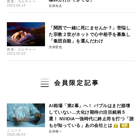
教養・カルチャー
2023.04.14
石井光太
「関西で一緒に死にませんか？」苦悩し
た宗教２世がネットで心中相手を募集し
「集団自殺」を選んだわけ
渋井哲也
教養・カルチャー
2023.02.03
会員限定記事
AI相場「第2幕」へ！ バブルはまだ崩壊
していない…大化け期待の注目銘柄５
選！ NVIDIA一強時代に終止符を打つ「誰
もが知っている」あの会社とは
有料
ニュース
石井僚一
2026.08.03