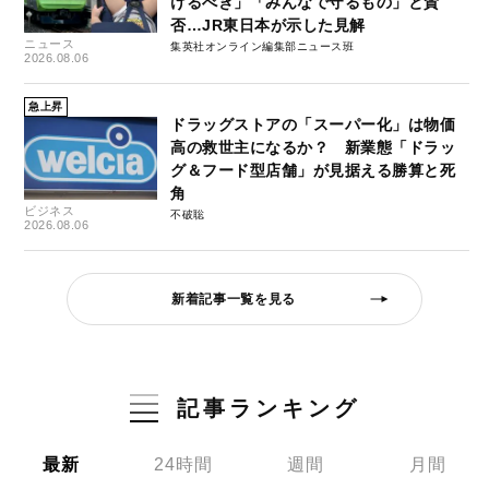
けるべき」「みんなで守るもの」と賛
否…JR東日本が示した見解
ニュース
集英社オンライン編集部ニュース班
2026.08.06
急上昇
ドラッグストアの「スーパー化」は物価
高の救世主になるか？ 新業態「ドラッ
グ＆フード型店舗」が見据える勝算と死
角
ビジネス
不破聡
2026.08.06
新着記事一覧を見る
記事ランキング
最新
24時間
週間
月間