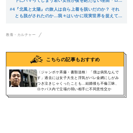
下にハマってしまう若い女性が後を絶たない理由「ロジ
ックが霊感商法と同じで…」
#4
『北風と太陽』の旅人は自ら上着を脱いだのか？ それ
とも脱がされたのか…我々はいかに現実世界を捉えてい
るか
教養・カルチャー
こちらの記事もおすすめ
〈ジャンポケ斉藤・書類送検〉「僕は病気なんで
す」過去には女子大生と浮気がバレ金網にしがみ
つき泣きじゃくったことも…結婚後も不倫三昧、
ロケバス内で立場の弱い相手に不同意性交か