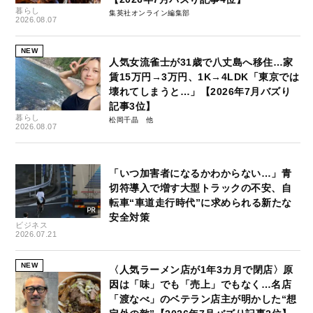
暮らし
集英社オンライン編集部
2026.08.07
NEW
人気女流雀士が31歳で八丈島へ移住…家
賃15万円→3万円、1K→4LDK「東京では
壊れてしまうと…」【2026年7月バズり
記事3位】
暮らし
松岡千晶
2026.08.07
「いつ加害者になるかわからない…」青
切符導入で増す大型トラックの不安、自
転車“車道走行時代”に求められる新たな
安全対策
ビジネス
2026.07.21
NEW
〈人気ラーメン店が1年3カ月で閉店〉原
因は「味」でも「売上」でもなく…名店
「渡なべ」のベテラン店主が明かした“想