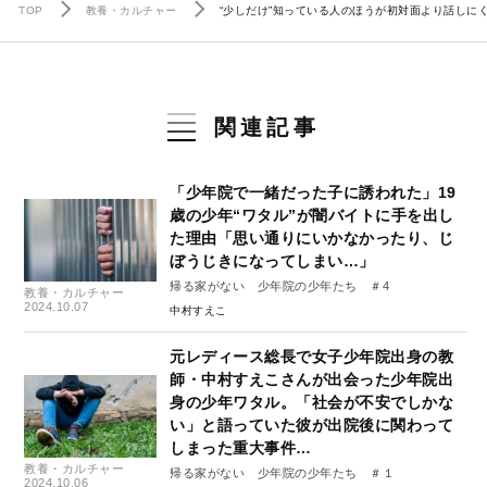
TOP
教養・カルチャー
“少しだけ”知っている人のほうが初対面より話し
関連記事
「少年院で一緒だった子に誘われた」19
歳の少年“ワタル”が闇バイトに手を出し
た理由「思い通りにいかなかったり、じ
ぼうじきになってしまい…」
帰る家がない 少年院の少年たち ＃4
教養・カルチャー
2024.10.07
中村すえこ
元レディース総長で女子少年院出身の教
師・中村すえこさんが出会った少年院出
身の少年ワタル。「社会が不安でしかな
い」と語っていた彼が出院後に関わって
しまった重大事件…
教養・カルチャー
帰る家がない 少年院の少年たち ＃１
2024.10.06