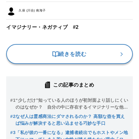
久保 (川合) 南海子
イマジナリー・ネガティブ #2
続きを読む
この記事のまとめ
#1
“少しだけ”知っている人のほうが初対面より話しにくい
のはなぜか？ 自分の中に存在するイマジナリーな他者
を現実の他人に投影してしまう理由
#2
なぜ人は霊感商法にダマされるのか？ 高額な壺を買え
ば悩みが解決すると思い込ませる巧妙な手口
#3
「私が彼の一番になる」逮捕者続出でもホストやメン地