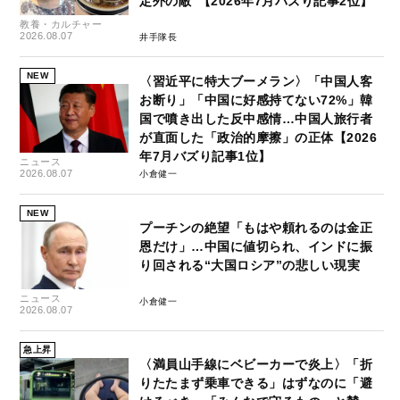
定外の敵”【2026年7月バズり記事2位】
教養・カルチャー
2026.08.07
井手隊長
NEW
〈習近平に特大ブーメラン〉「中国人客
お断り」「中国に好感持てない72%」韓
国で噴き出した反中感情…中国人旅行者
が直面した「政治的摩擦」の正体【2026
年7月バズり記事1位】
ニュース
2026.08.07
小倉健一
NEW
プーチンの絶望「もはや頼れるのは金正
恩だけ」…中国に値切られ、インドに振
り回される“大国ロシア”の悲しい現実
ニュース
小倉健一
2026.08.07
急上昇
〈満員山手線にベビーカーで炎上〉「折
りたたまず乗車できる」はずなのに「避