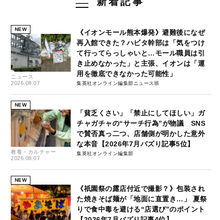
新着記事
NEW
《イオンモール熊本爆発》避難後になぜ
再入館できた？ハビタ幹部は「気をつけ
て行ってらっしゃいと…モール職員は引
き止めなかった」と主張、イオンは「運
用を徹底できなかった可能性」
ニュース
2026.08.07
集英社オンライン編集部ニュース班
NEW
「貧乏くさい」「禁止にしてほしい」ガ
チャガチャの“サーチ行為”が物議 SNS
で賛否真っ二つ、店舗側が明かした意外
な本音【2026年7月バズり記事5位】
教養・カルチャー
集英社オンライン編集部
2026.08.07
NEW
《祇園祭の露店付近で撮影？》包装され
た焼きそば麺が「地面に直置き…」 夏祭
りで食中毒を避ける“店選び”のポイント
【2026年7月バズり記事4位】