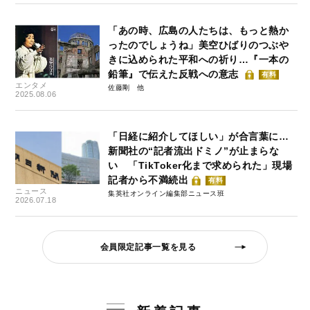
「あの時、広島の人たちは、もっと熱か
ったのでしょうね」美空ひばりのつぶや
きに込められた平和への祈り…『一本の
鉛筆』で伝えた反戦への意志
有料
エンタメ
佐藤剛
2025.08.06
「日経に紹介してほしい」が合言葉に…
新聞社の“記者流出ドミノ”が止まらな
い 「TikToker化まで求められた」現場
記者から不満続出
有料
ニュース
集英社オンライン編集部ニュース班
2026.07.18
会員限定記事一覧を見る