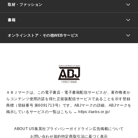
取材・ファッション
少年マンガ
週刊少年ジャンプ
書籍
ファッション・美容
青年マンガ
ジャンプSQ.
Seventeen
週刊ヤングジャンプ
オンラインストア・その他WEBサービス
文芸・文庫・総合
芸能・情報・スポーツ
少女マンガ
Vジャンプ
non-no Web
ヤングジャンプ定期購読デジタル
すばる
Myojo
オンラインストア
りぼん
学芸・ノンフィクション・新書
最強ジャンプ
女性マンガ
@BAILA
ヤンジャン＋
小説すばる
週プレNEWS
マーガレット
集英社OTOコンテンツ
集英社 学芸編集部
少年ジャンプ＋
その他WEBサービス
クッキー
ライトノベル・ノベライズ
MAQUIA ONLINE
となりのヤングジャンプ
集英社 文芸ステーション
週プレ グラジャパ！
別冊マーガレット
SHUEISHA MANGA-ART HERITAGE
集英社 ビジネス書
ゼブラック
ココハナ
SHUEISHA ADNAVI
SPUR.JP
集英社Webマガジン Cobalt
グランドジャンプ
web 集英社文庫
キッズ
web Sportiva
マンガMee
ジャンプキャラクターズストア
集英社新書
ジャンプルーキー！
月刊オフィスユー
ＡＢＪマークは、この電子書店・電子書籍配信サービスが、著作権者か
EDITOR'S LAB
LEE
集英社オレンジ文庫
ウルトラジャンプ
青春と読書
パラスポ＋！
らコンテンツ使用許諾を得た正規版配信サービスであることを示す登録
集英社みらい文庫
リマコミ＋
HAPPY PLUS STORE
集英社新書プラス
ジャンプTOON
商標（登録番号 第6091713号）です。ABJマークの詳細、ABJマークを
Marisol
シフォン文庫
アジア人物史
S-KIDS.LAND
マンガMeets
掲示しているサービスの一覧はこちら →
https://aebs.or.jp/
shueisha vox
よみタイ
S-MANGA
Web éclat
ダッシュエックス文庫
LEEマルシェ
kotoba
集英社ジャンプリミックス
ABOUT US
集英社プライバシーガイドライン
広告掲載について
T JAPAN:The New York Times Style Magazine
JUMP j BOOKS
お問い合わせ
規約
特定商取引法に基づく表示
SHOP Marisol