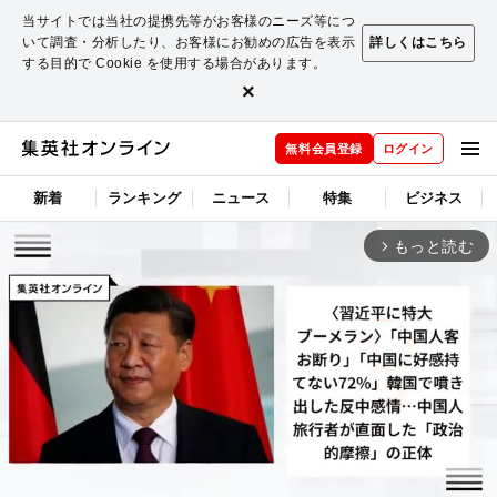
当サイトでは当社の提携先等がお客様のニーズ等につ
いて調査・分析したり、お客様にお勧めの広告を表示
詳しくはこちら
する目的で Cookie を使用する場合があります。
×
無料会員登録
ログイン
新着
ランキング
ニュース
特集
ビジネス
もっと読む
arrow_forward_ios