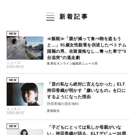
新着記事
NEW
≪飯能≫「腹が減って食べ物を盗もう
と…」91歳女性殺害を供述したベトナム
国籍の男、在留資格なし…奪った車で“3
台追突”の逃走劇
ニュース
集英社オンライン編集部ニュース班
2026.08.07
NEW
「昔の私なら絶対に言えなかった」ELT
持田香織が明かす「嫌いなもの」を口に
するようになった理由
持田香織の現在地#2
エンタメ
黒島暁生
2026.08.07
NEW
「子どもにとっては私しか母親がいな
い」持田香織が語る、ELTデビュー30周