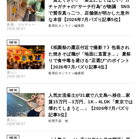
チャガチャの“サーチ行為”が物議 SNS
で賛否真っ二つ、店舗側が明かした意外
な本音【2026年7月バズり記事5位】
教養・カルチャー
集英社オンライン編集部
2026.08.07
NEW
《祇園祭の露店付近で撮影？》包装され
た焼きそば麺が「地面に直置き…」 夏祭
りで食中毒を避ける“店選び”のポイント
【2026年7月バズり記事4位】
暮らし
集英社オンライン編集部
2026.08.07
NEW
人気女流雀士が31歳で八丈島へ移住…家
賃15万円→3万円、1K→4LDK「東京では
壊れてしまうと…」【2026年7月バズり
記事3位】
暮らし
松岡千晶
2026.08.07
NEW