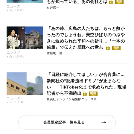
もが知っている」あの会社とは
有料
ニュース
石井僚一
2026.08.03
「あの時、広島の人たちは、もっと熱か
ったのでしょうね」美空ひばりのつぶや
きに込められた平和への祈り…『一本の
鉛筆』で伝えた反戦への意志
有料
エンタメ
佐藤剛
2025.08.06
「日経に紹介してほしい」が合言葉に…
新聞社の“記者流出ドミノ”が止まらな
い 「TikToker化まで求められた」現場
記者から不満続出
有料
ニュース
集英社オンライン編集部ニュース班
2026.07.18
会員限定記事一覧を見る