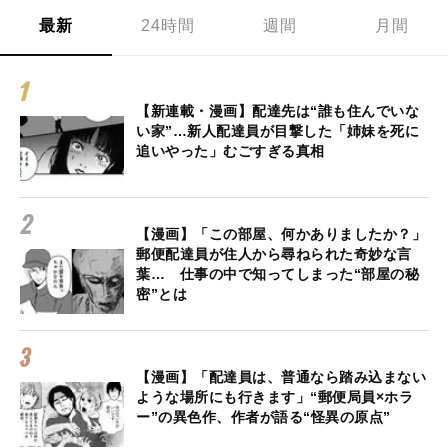
最新
24時間
週間
月間
【新連載・漫画】配達先は“誰も住んでいな
い家”…新人配達員が目撃した「姉妹を死に
追いやった」むごすぎる真相
【漫画】「この部屋、何かありましたか？」
郵便配達員が住人から尋ねられた奇妙な言
葉… 仕事の中で知ってしまった“部屋の秘
密”とは
【漫画】「配達員は、普通なら踏み込まない
ような場所にも行きます」“郵便局員×ホラ
ー”の異色作、作者が語る“怪異の原点”