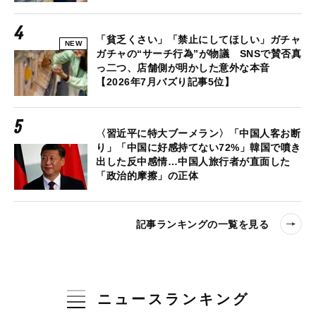
「貧乏くさい」「禁止にしてほしい」ガチャ
NEW
ガチャの“サーチ行為”が物議 SNSで賛否真
っ二つ、店舗側が明かした意外な本音
【2026年7月バズり記事5位】
〈習近平に特大ブーメラン〉「中国人客お断
り」「中国に好感持てない72%」韓国で噴き
出した反中感情…中国人旅行者が直面した
「政治的摩擦」の正体
記事ランキングの一覧を見る
ニュースランキング