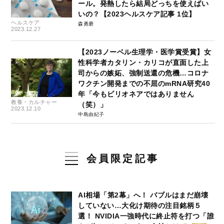
ール。発熱したら結局どっちを使えばい
いの？【2023ヘルスケア記事 1位】
ヘルスケア
森勇磨
2023.12.27
【2023ノーベル生理学・医学賞受賞】女
性科学者カタリン・カリコが直面した上
司からの嫉妬、強制送還の危機…コロナ
ワクチン開発までの不屈のmRNA研究40
年「今もビリオネアではありません
教養・カルチャー
（笑）」
2023.12.10
中島由紀子
会員限定記事
AI相場「第2幕」へ！ バブルはまだ崩壊
していない…大化け期待の注目銘柄５
選！ NVIDIA一強時代に終止符を打つ「誰