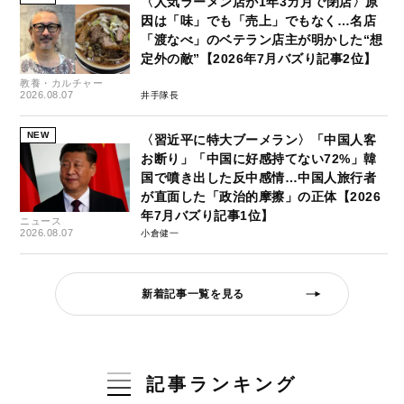
〈人気ラーメン店が1年3カ月で閉店〉原
因は「味」でも「売上」でもなく…名店
「渡なべ」のベテラン店主が明かした“想
定外の敵”【2026年7月バズり記事2位】
教養・カルチャー
2026.08.07
井手隊長
NEW
〈習近平に特大ブーメラン〉「中国人客
お断り」「中国に好感持てない72%」韓
国で噴き出した反中感情…中国人旅行者
が直面した「政治的摩擦」の正体【2026
年7月バズり記事1位】
ニュース
2026.08.07
小倉健一
新着記事一覧を見る
記事ランキング