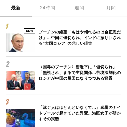
最新
24時間
週間
月間
NEW
プーチンの絶望「もはや頼れるのは金正恩だ
け」…中国に値切られ、インドに振り回され
る“大国ロシア”の悲しい現実
〈屈辱のプーチン〉習近平に「値切られ」
「無視され」まるで主従関係…苦境深刻化の
ロシアが中国の属国になりつつある背景
「泳ぐ人はほとんどいなくて…」猛暑のナイ
トプールで起きていた異変…港区女子が明か
すその実態