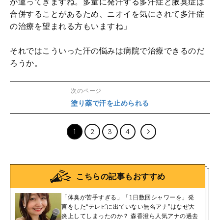
が違ってきますね。多量に発汗する多汗症と腋臭症は
合併することがあるため、ニオイを気にされて多汗症
の治療を望まれる方もいますね」
それではこういった汗の悩みは病院で治療できるのだ
ろうか。
次のページ
塗り薬で汗を止められる
1
2
3
4
こちらの記事もおすすめ
「体臭が苦手すぎる」「1日数回シャワーを」発
言をした“テレビに出ていない無名アナ”はなぜ大
炎上してしまったのか？ 森香澄ら人気アナの過去