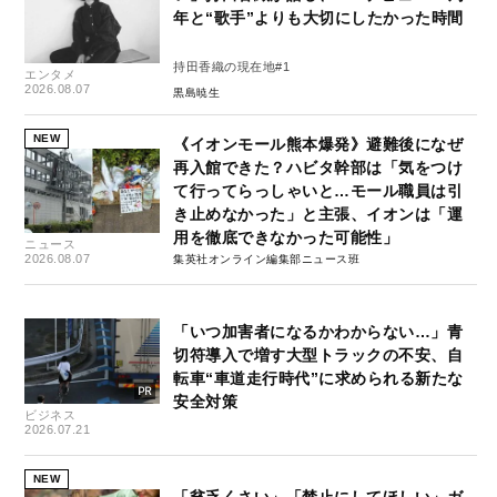
年と“歌手”よりも大切にしたかった時間
持田香織の現在地#1
エンタメ
2026.08.07
黒島暁生
NEW
《イオンモール熊本爆発》避難後になぜ
再入館できた？ハビタ幹部は「気をつけ
て行ってらっしゃいと…モール職員は引
き止めなかった」と主張、イオンは「運
用を徹底できなかった可能性」
ニュース
2026.08.07
集英社オンライン編集部ニュース班
「いつ加害者になるかわからない…」青
切符導入で増す大型トラックの不安、自
転車“車道走行時代”に求められる新たな
安全対策
ビジネス
2026.07.21
NEW
「貧乏くさい」「禁止にしてほしい」ガ