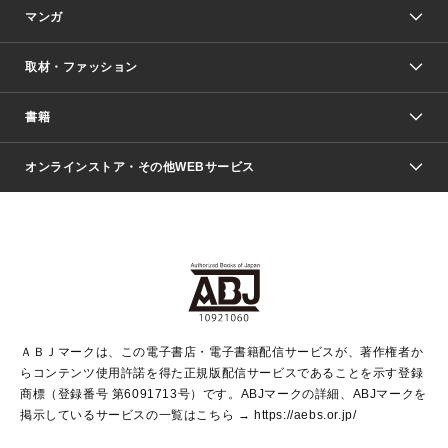
マンガ
取材・ファッション
少年マンガ
週刊少年ジャンプ
書籍
ファッション・美容
青年マンガ
ジャンプSQ.
Seventeen
週刊ヤングジャンプ
オンラインストア・その他WEBサービス
文芸・文庫・総合
芸能・情報・スポーツ
少女マンガ
Vジャンプ
non-no Web
ヤングジャンプ定期購読デジタル
すばる
Myojo
オンラインストア
りぼん
学芸・ノンフィクション・新書
最強ジャンプ
女性マンガ
@BAILA
ヤンジャン＋
小説すばる
週プレNEWS
マーガレット
集英社OTOコンテンツ
集英社 学芸編集部
少年ジャンプ＋
その他WEBサービス
クッキー
ライトノベル・ノベライズ
MAQUIA ONLINE
となりのヤングジャンプ
集英社 文芸ステーション
週プレ グラジャパ！
別冊マーガレット
SHUEISHA MANGA-ART HERITAGE
集英社 ビジネス書
ゼブラック
ココハナ
SHUEISHA ADNAVI
SPUR.JP
集英社Webマガジン Cobalt
グランドジャンプ
web 集英社文庫
キッズ
web Sportiva
マンガMee
ジャンプキャラクターズストア
集英社新書
ジャンプルーキー！
月刊オフィスユー
ＡＢＪマークは、この電子書店・電子書籍配信サービスが、著作権者か
EDITOR'S LAB
LEE
集英社オレンジ文庫
ウルトラジャンプ
青春と読書
パラスポ＋！
らコンテンツ使用許諾を得た正規版配信サービスであることを示す登録
集英社みらい文庫
リマコミ＋
HAPPY PLUS STORE
集英社新書プラス
ジャンプTOON
商標（登録番号 第6091713号）です。ABJマークの詳細、ABJマークを
Marisol
シフォン文庫
アジア人物史
S-KIDS.LAND
マンガMeets
掲示しているサービスの一覧はこちら →
https://aebs.or.jp/
shueisha vox
よみタイ
S-MANGA
Web éclat
ダッシュエックス文庫