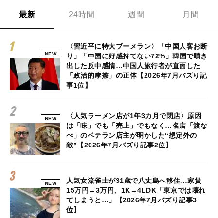
最新
24時間
週間
月間
〈習近平に特大ブーメラン〉「中国人客お断
NEW
り」「中国に好感持てない72%」韓国で噴き
出した反中感情…中国人旅行者が直面した
「政治的摩擦」の正体【2026年7月バズり記
事1位】
〈人気ラーメン店が1年3カ月で閉店〉原因
NEW
は「味」でも「売上」でもなく…名店「渡な
べ」のベテラン店主が明かした“想定外の
敵”【2026年7月バズり記事2位】
人気女流雀士が31歳で八丈島へ移住…家賃
NEW
15万円→3万円、1K→4LDK「東京では壊れ
てしまうと…」【2026年7月バズり記事3
位】