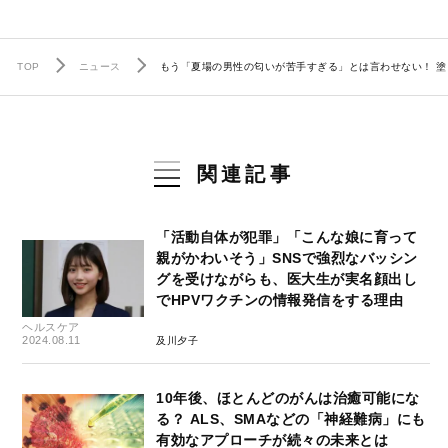
TOP
ニュース
もう「夏場の男性の匂いが苦手すぎる」とは言わせない！ 塗
関連記事
「活動自体が犯罪」「こんな娘に育って
親がかわいそう」SNSで強烈なバッシン
グを受けながらも、医大生が実名顔出し
でHPVワクチンの情報発信をする理由
ヘルスケア
2024.08.11
及川夕子
10年後、ほとんどのがんは治癒可能にな
る？ ALS、SMAなどの「神経難病」にも
有効なアプローチが続々の未来とは