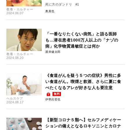
死に方のダンドリ #1
教養・カルチャー
奥真也
2024.06.07
「一番なりたくない病気」と語る医師
も…潜在患者1000万人以上の「ナゾの
病」化学物質過敏症とは何か
渡井健太郎
教養・カルチャー
2024.08.20
《食道がんを疑う５つの症状》男性に多
い食道がん。喫煙と飲酒、さらに夏に食
べたくなるアレが好きな人も要注意
無料
ヘルスケア
伊勢呂哲也
2024.08.17
【新型コロナ５類へ】セルフメディケー
ションの備えとなるロキソニンとカロナ