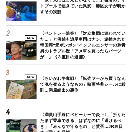
トプールで起きていた異変…港区女子が明か
すその実態
〈ベントレー追突〉「対立集団に追われてい
NEW
た…」と供述も追尾車両はナシ、逮捕された
韓国籍“元ボンボン”インフルエンサーの刺青
男のトラブル歴「アメ車を買ったらパーツ
が…」《３度目の逮捕》
NEW
〈ちいかわ争奪戦〉「転売ヤーから買うなん
て魂を売るようなもの」映画特典シールに殺
到…満席続出の裏側
〈満員山手線にベビーカーで炎上〉「折りた
たまず乗車できる」はずなのに「避けるべ
き」「みんなで守るもの」と賛否…JR東日