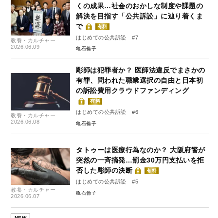
くの成果…社会のおかしな制度や課題の
解決を目指す「公共訴訟」に辿り着くま
で
有料
はじめての公共訴訟 #7
教養・カルチャー
2026.06.09
亀石倫子
彫師は犯罪者か？ 医師法違反でまさかの
有罪、問われた職業選択の自由と日本初
の訴訟費用クラウドファンディング
有料
はじめての公共訴訟 #6
教養・カルチャー
2026.06.08
亀石倫子
タトゥーは医療行為なのか？ 大阪府警が
突然の一斉摘発…罰金30万円支払いを拒
否した彫師の決断
有料
はじめての公共訴訟 #5
教養・カルチャー
亀石倫子
2026.06.07
NEW