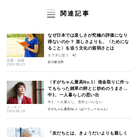
関連記事
なぜ日本では楽しさが究極の評価になり
得ないのか？ 楽しさよりも、〈ためにな
ること〉を追う文化の貧弱さとは
カラダに従う #2
恋愛・結婚
谷川俊太郎
2024.08.23
〈すがちゃん最高No.1〉借金取りに作っ
てもらった雑草の卵とじ炒めのうまさ…
中1、一人暮らしの思い出
中1、一人暮らし、意外とバレない
エンタメ
すがちゃん最高No.1（ぱーてぃーちゃん）
2024.05.19
「友だちとは、きょうだいよりも親しく