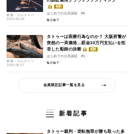
有料
はじめての公共訴訟 #6
教養・カルチャー
2026.06.08
亀石倫子
タトゥーは医療行為なのか？ 大阪府警が
突然の一斉摘発…罰金30万円支払いを拒
否した彫師の決断
有料
はじめての公共訴訟 #5
教養・カルチャー
亀石倫子
2026.06.07
会員限定記事一覧を見る
新着記事
タトゥー裁判・逆転無罪が勝ち取った多