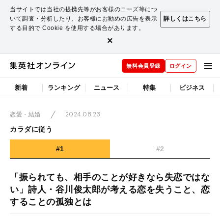
当サイトでは当社の提携先等がお客様のニーズ等につ
いて調査・分析したり、お客様にお勧めの広告を表示
詳しくはこちら
する目的で Cookie を使用する場合があります。
×
無料会員登録
ログイン
新着
ランキング
ニュース
特集
ビジネス
2024.08.23
恋愛・結婚
カラダに従う
#1
#2
「振られても、相手のことが好きなら失恋ではな
い」詩人・谷川俊太郎が考える恋を失うこと、恋
することの孤独とは