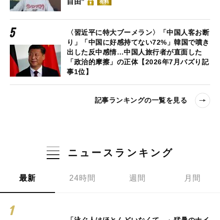
自由”
有料
〈習近平に特大ブーメラン〉「中国人客お断
り」「中国に好感持てない72%」韓国で噴き
出した反中感情…中国人旅行者が直面した
「政治的摩擦」の正体【2026年7月バズり記
事1位】
記事ランキングの一覧を見る
ニュースランキング
最新
24時間
週間
月間
「泳ぐ人はほとんどいなくて…」猛暑のナイ