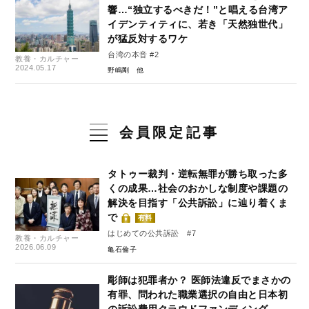
響…“独立するべきだ！”と唱える台湾ア
イデンティティに、若き「天然独世代」
が猛反対するワケ
台湾の本音 #2
教養・カルチャー
2024.05.17
野嶋剛
会員限定記事
タトゥー裁判・逆転無罪が勝ち取った多
くの成果…社会のおかしな制度や課題の
解決を目指す「公共訴訟」に辿り着くま
で
有料
はじめての公共訴訟 #7
教養・カルチャー
2026.06.09
亀石倫子
彫師は犯罪者か？ 医師法違反でまさかの
有罪、問われた職業選択の自由と日本初
の訴訟費用クラウドファンディング