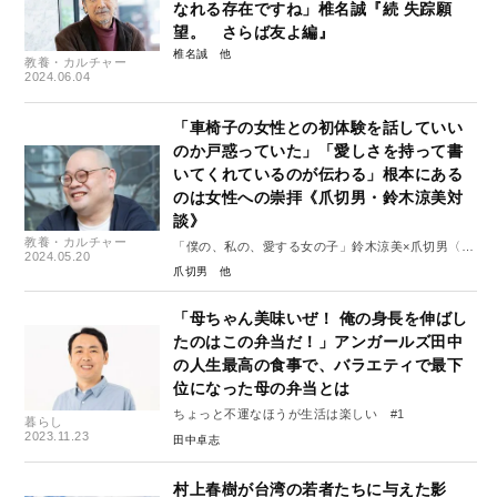
なれる存在ですね」椎名誠『続 失踪願
望。 さらば友よ編』
椎名誠
教養・カルチャー
2024.06.04
「車椅子の女性との初体験を話していい
のか戸惑っていた」「愛しさを持って書
いてくれているのが伝わる」根本にある
のは女性への崇拝《爪切男・鈴木涼美対
談》
教養・カルチャー
「僕の、私の、愛する女の子」鈴木涼美×爪切男〈対
2024.05.20
談・後編〉
爪切男
「母ちゃん美味いぜ！ 俺の身長を伸ばし
たのはこの弁当だ！」アンガールズ田中
の人生最高の食事で、バラエティで最下
位になった母の弁当とは
ちょっと不運なほうが生活は楽しい #1
暮らし
2023.11.23
田中卓志
村上春樹が台湾の若者たちに与えた影