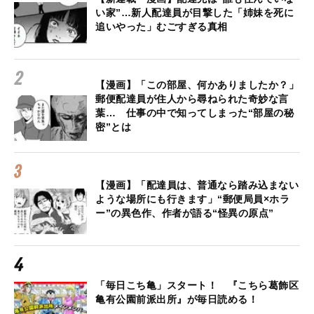
い家”…新人配達員が目撃した「姉妹を死に
追いやった」むごすぎる真相
【漫画】「この部屋、何かありましたか？」
郵便配達員が住人から尋ねられた奇妙な言
葉… 仕事の中で知ってしまった“部屋の秘
密”とは
【漫画】「配達員は、普通なら踏み込まない
ような場所にも行きます」“郵便局員×ホラ
ー”の異色作、作者が語る“怪異の原点”
「毎日こち亀」スタート！ 『こちら葛飾区
亀有公園前派出所』が毎日読める！