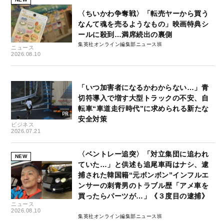
〈ちいかわ争奪戦〉「転売ヤーから買う
なんて魂を売るようなもの」映画特典シ
ールに殺到…満席続出の裏側
集英社オンライン編集部ニュース班
ニュース
2026.08.10
「いつ加害者になるかわからない…」青
切符導入で増す大型トラックの不安、自
転車“車道走行時代”に求められる新たな
安全対策
ビジネス
2026.07.21
〈ベントレー追突〉「対立集団に追われ
NEW
ていた…」と供述も追尾車両はナシ、逮
捕された韓国籍“元ボンボン”インフルエ
ンサーの刺青男のトラブル歴「アメ車を
買ったらパーツが…」《３度目の逮捕》
ニュース
2026.08.10
集英社オンライン編集部ニュース班