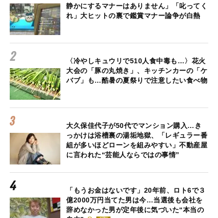
静かにするマナーはありません」「叱ってく
れ」大ヒットの裏で鑑賞マナー論争が白熱
〈冷やしキュウリで510人食中毒も…〉花火
大会の「豚の丸焼き」、キッチンカーの「ケ
バブ」も…酷暑の夏祭りで注意したい食べ物
大久保佳代子が50代でマンション購入…き
っかけは浴槽裏の湯垢地獄、「レギュラー番
組が多いほどローンを組みやすい」不動産屋
に言われた“芸能人ならではの事情”
「もうお金はないです」20年前、ロト6で３
億2000万円当てた男は今…当選後も会社を
辞めなかった男が定年後に気づいた“本当の