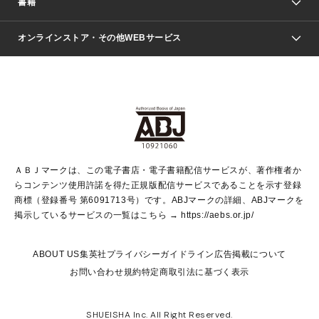
書籍
ファッション・美容
青年マンガ
ジャンプSQ.
Seventeen
週刊ヤングジャンプ
オンラインストア・その他WEBサービス
文芸・文庫・総合
芸能・情報・スポーツ
少女マンガ
Vジャンプ
non-no Web
ヤングジャンプ定期購読デジタル
すばる
Myojo
オンラインストア
りぼん
学芸・ノンフィクション・新書
最強ジャンプ
女性マンガ
@BAILA
ヤンジャン＋
小説すばる
週プレNEWS
マーガレット
集英社OTOコンテンツ
集英社 学芸編集部
少年ジャンプ＋
その他WEBサービス
クッキー
ライトノベル・ノベライズ
MAQUIA ONLINE
となりのヤングジャンプ
集英社 文芸ステーション
週プレ グラジャパ！
別冊マーガレット
SHUEISHA MANGA-ART HERITAGE
集英社 ビジネス書
ゼブラック
ココハナ
SHUEISHA ADNAVI
SPUR.JP
集英社Webマガジン Cobalt
グランドジャンプ
web 集英社文庫
キッズ
web Sportiva
マンガMee
ジャンプキャラクターズストア
集英社新書
ジャンプルーキー！
月刊オフィスユー
ＡＢＪマークは、この電子書店・電子書籍配信サービスが、著作権者か
EDITOR'S LAB
LEE
集英社オレンジ文庫
ウルトラジャンプ
青春と読書
パラスポ＋！
らコンテンツ使用許諾を得た正規版配信サービスであることを示す登録
集英社みらい文庫
リマコミ＋
HAPPY PLUS STORE
集英社新書プラス
ジャンプTOON
商標（登録番号 第6091713号）です。ABJマークの詳細、ABJマークを
Marisol
シフォン文庫
アジア人物史
S-KIDS.LAND
マンガMeets
掲示しているサービスの一覧はこちら →
https://aebs.or.jp/
shueisha vox
よみタイ
S-MANGA
Web éclat
ダッシュエックス文庫
LEEマルシェ
kotoba
集英社ジャンプリミックス
ABOUT US
集英社プライバシーガイドライン
広告掲載について
T JAPAN:The New York Times Style Magazine
JUMP j BOOKS
お問い合わせ
規約
特定商取引法に基づく表示
SHOP Marisol
e!集英社
集英社コミック文庫
集英社女性誌ポータル
éclat premium
imidas
MEN'S NON-NO WEB
SHUEISHA Inc. All Right Reserved.