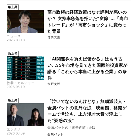
急上昇
高市政権の経済政策はなぜ評判が悪いの
か？ 支持率急落を招いた“変節”…「高市
トレード」が「高市ショック」に変わっ
た背景
ニュース
竹橋大吉
2026.08.10
急上昇
「AI関連株を買えば儲かる」はもう古
い…35年市場を見てきた国際的投資家が
語る「これから本当に上がる企業」の条
件
教養・カルチャー
木戸次郎
2026.08.10
急上昇
「泣いてないねんけどな」無頼派芸人・
金属バットの意外な涙…映画館、格闘ゲ
ームで号泣も、上方漫才大賞で浮上し
た“疑惑の涙”
金属バットの「酒辛肉鮪」#61
エンタメ
2026.08.09
金属バット