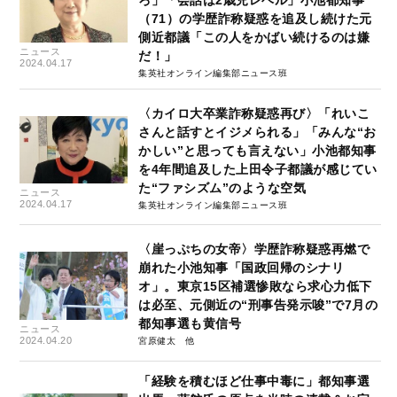
ろ」「会話は2歳児レベル」小池都知事
（71）の学歴詐称疑惑を追及し続けた元
側近都議「この人をかばい続けるのは嫌
ニュース
だ！」
2024.04.17
集英社オンライン編集部ニュース班
〈カイロ大卒業詐称疑惑再び〉「れいこ
さんと話すとイジメられる」「みんな“お
かしい”と思っても言えない」小池都知事
を4年間追及した上田令子都議が感じてい
た“ファシズム”のような空気
ニュース
2024.04.17
集英社オンライン編集部ニュース班
〈崖っぷちの女帝〉学歴詐称疑惑再燃で
崩れた小池知事「国政回帰のシナリ
オ」。東京15区補選惨敗なら求心力低下
は必至、元側近の“刑事告発示唆”で7月の
都知事選も黄信号
ニュース
2024.04.20
宮原健太
「経験を積むほど仕事中毒に」都知事選