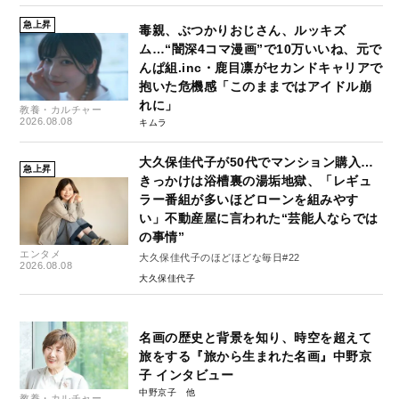
急上昇
毒親、ぶつかりおじさん、ルッキズ
ム…“闇深4コマ漫画”で10万いいね、元で
んぱ組.inc・鹿目凛がセカンドキャリアで
抱いた危機感「このままではアイドル崩
れに」
教養・カルチャー
2026.08.08
キムラ
大久保佳代子が50代でマンション購入…
急上昇
きっかけは浴槽裏の湯垢地獄、「レギュ
ラー番組が多いほどローンを組みやす
い」不動産屋に言われた“芸能人ならでは
の事情”
エンタメ
大久保佳代子のほどほどな毎日#22
2026.08.08
大久保佳代子
名画の歴史と背景を知り、時空を超えて
旅をする『旅から生まれた名画』中野京
子 インタビュー
中野京子
教養・カルチャー