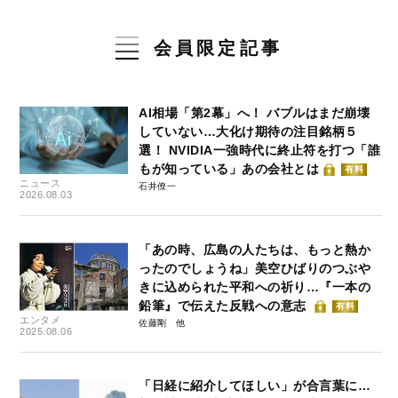
会員限定記事
AI相場「第2幕」へ！ バブルはまだ崩壊
していない…大化け期待の注目銘柄５
選！ NVIDIA一強時代に終止符を打つ「誰
もが知っている」あの会社とは
有料
ニュース
石井僚一
2026.08.03
「あの時、広島の人たちは、もっと熱か
ったのでしょうね」美空ひばりのつぶや
きに込められた平和への祈り…『一本の
鉛筆』で伝えた反戦への意志
有料
エンタメ
佐藤剛
2025.08.06
「日経に紹介してほしい」が合言葉に…