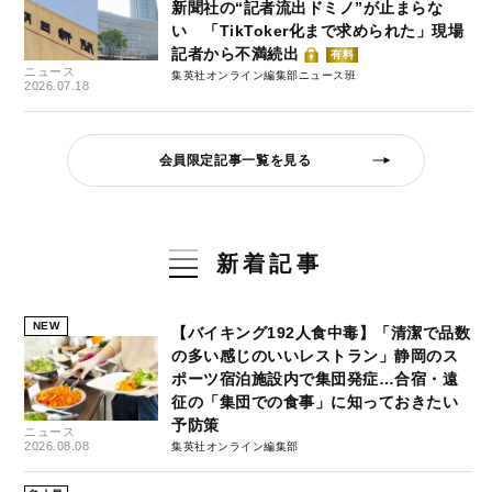
新聞社の“記者流出ドミノ”が止まらな
い 「TikToker化まで求められた」現場
記者から不満続出
有料
ニュース
集英社オンライン編集部ニュース班
2026.07.18
会員限定記事一覧を見る
新着記事
NEW
【バイキング192人食中毒】「清潔で品数
の多い感じのいいレストラン」静岡のス
ポーツ宿泊施設内で集団発症…合宿・遠
征の「集団での食事」に知っておきたい
予防策
ニュース
2026.08.08
集英社オンライン編集部