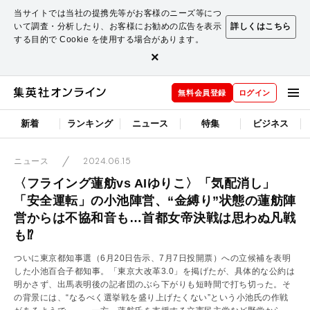
当サイトでは当社の提携先等がお客様のニーズ等につ
いて調査・分析したり、お客様にお勧めの広告を表示
詳しくはこちら
する目的で Cookie を使用する場合があります。
×
無料会員登録
ログイン
新着
ランキング
ニュース
特集
ビジネス
2024.06.15
ニュース
〈フライング蓮舫vs AIゆりこ〉「気配消し」
「安全運転」の小池陣営、“金縛り”状態の蓮舫陣
営からは不協和音も…首都女帝決戦は思わぬ凡戦
も⁉
ついに東京都知事選（6月20日告示、7月7日投開票）への立候補を表明
した小池百合子都知事。「東京大改革3.0」を掲げたが、具体的な公約は
明かさず、出馬表明後の記者団のぶら下がりも短時間で打ち切った。そ
の背景には、“なるべく選挙戦を盛り上げたくない”という小池氏の作戦