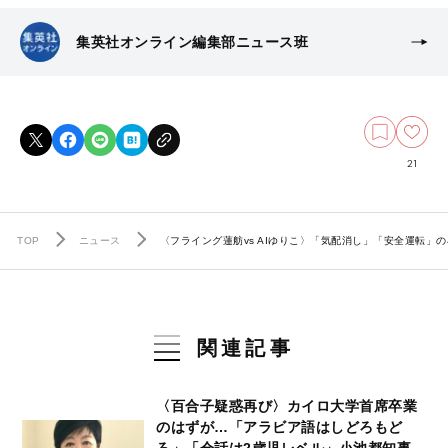
集英社オンライン編集部ニュース班
21
TOP
ニュース
〈フライング蓮舫vs AIゆりこ〉「気配消し」「安全運転」
関連記事
〈百合子疑惑再び〉カイロ大学首席卒業
のはずが…「アラビア語はしどろもど