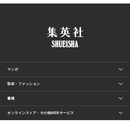
マンガ
取材・ファッション
少年マンガ
週刊少年ジャンプ
書籍
ファッション・美容
青年マンガ
ジャンプSQ.
Seventeen
週刊ヤングジャンプ
オンラインストア・その他WEBサービス
文芸・文庫・総合
芸能・情報・スポーツ
少女マンガ
Vジャンプ
non-no Web
ヤングジャンプ定期購読デジタル
すばる
Myojo
オンラインストア
りぼん
学芸・ノンフィクション・新書