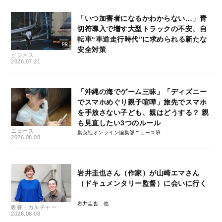
「いつ加害者になるかわからない…」青
切符導入で増す大型トラックの不安、自
転車“車道走行時代”に求められる新たな
安全対策
ビジネス
2026.07.21
「沖縄の海でゲーム三昧」「ディズニー
でスマホめぐり親子喧嘩」旅先でスマホ
を手放さない子ども、親はどうする？ 親
も見直したい3つのルール
ニュース
集英社オンライン編集部ニュース班
2026.08.08
岩井圭也さん（作家）が山崎エマさん
（ドキュメンタリー監督）に会いに行く
岩井圭也
教養・カルチャー
2026.08.08