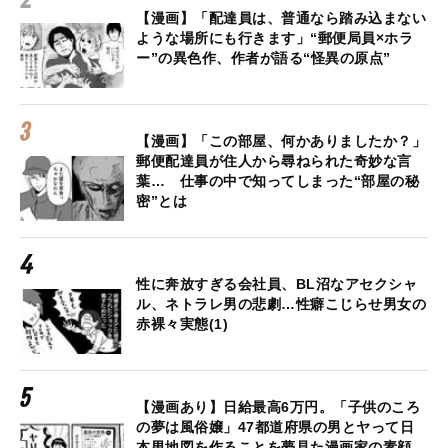
【漫画】「配達員は、普通なら踏み込まない
ような場所にも行きます」“郵便局員×ホラ
ー”の異色作、作者が語る“怪異の原点”
【漫画】「この部屋、何かありましたか？」
郵便配達員が住人から尋ねられた奇妙な言
葉… 仕事の中で知ってしまった“部屋の秘
密”とは
性に奔放すぎる会社員、BL沼なアセクシャ
ル、ネトラレ男の悲劇…性癖こじらせ男女の
赤裸々実態(1)
【漫画あり】日給最高6万円。「子供のころ
の夢は風俗嬢」47都道府県の男とヤって日
本男地図を作ることを夢見た漫画家の素顔