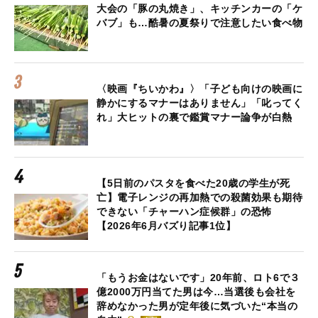
大会の「豚の丸焼き」、キッチンカーの「ケ
バブ」も…酷暑の夏祭りで注意したい食べ物
〈映画『ちいかわ』〉「子ども向けの映画に
静かにするマナーはありません」「叱ってく
れ」大ヒットの裏で鑑賞マナー論争が白熱
【5日前のパスタを食べた20歳の学生が死
亡】電子レンジの再加熱での殺菌効果も期待
できない「チャーハン症候群」の恐怖
【2026年6月バズり記事1位】
「もうお金はないです」20年前、ロト6で３
億2000万円当てた男は今…当選後も会社を
辞めなかった男が定年後に気づいた“本当の