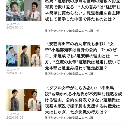
出馬・蓮舫氏の原点を当時の連載＆お宝
写真で振り返る「“人の営み”は“経済”じ
ゃ簡単に変わらない」報道番組を自主降
板して留学した中国で得たものとは？
ニュース
2024.06.06
集英社オンライン編集部ニュース班
〈安芸高田市の石丸市長も参戦〉“女
帝”小池都知事は自身の公約「7つのゼ
ロ」未達成でも3選安泰の理由とは…一
方、“立憲の女帝”蓮舫氏は補選に続いて
党本部と足並み揃わず迷走必至？
ニュース
2024.05.18
集英社オンライン編集部ニュース班
〈ダブル女帝がにらみあい〉“不出馬
説”も囁かれる小池氏が不気味な沈黙を続
ける理由。公約を発表できない蓮舫氏は
視察＆演説で様子見も支援する共産党は
大はしゃぎ…七夕決戦の行方は？
ニュース
2024.06.09
集英社オンライン編集部ニュース班