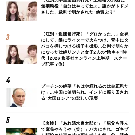
〈江別大学生集団暴行死〉主犯格の18歳に
無期懲役「自分はやってねぇ。誰かがトドメ
さした」裁判で明かされた“他責ぶり”
〈江別・集団暴行死〉「グロかった…」全裸
にして、髪にライターで火をつけ、背中にタ
バコを押しつける様子も撮影…公判で明らか
になった壮絶リンチと女子2人の“陰キャ”時
代【2026 集英社オンライン上半期 スクー
プ記事 7位】
プーチンの絶望「もはや頼れるのは金正恩だ
け」…中国に値切られ、インドに振り回され
る“大国ロシア”の悲しい現実
【哀悼】「あれ清水良太郎だ」「親父も呼ん
で麻雀やろうや（笑）」バカにされ、ゴキブ