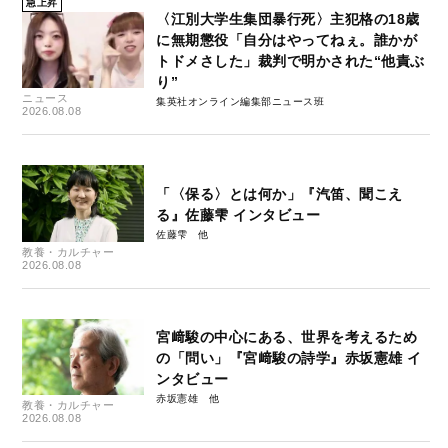
急上昇
〈江別大学生集団暴行死〉主犯格の18歳
に無期懲役「自分はやってねぇ。誰かが
トドメさした」裁判で明かされた“他責ぶ
り”
ニュース
集英社オンライン編集部ニュース班
2026.08.08
「〈保る〉とは何か」『汽笛、聞こえ
る』佐藤雫 インタビュー
佐藤雫
教養・カルチャー
2026.08.08
宮﨑駿の中心にある、世界を考えるため
の「問い」『宮﨑駿の詩学』赤坂憲雄 イ
ンタビュー
赤坂憲雄
教養・カルチャー
2026.08.08