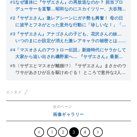
#1
なぜ連休に『サザエさん』の再放送なのか？ 担当プロ
デューサーを直撃…昭和なのにスカイツリー、大谷翔平
登場の“サザエさん時空”についての真相も明らかに
#2
『サザエさん』激レアシーンにガチ勢も興奮！ 母の日
に波平とフネがとった意外な行動に「珍しいな！」「記
憶している範囲では初めて」
#3
『サザエさん』アナゴさんの子ども、花沢さんの妹…
いつのまにか設定が消えた激レアキャラの秘密とは…最
新回に謎キャラ浜口くん登場でファン興奮
#4
「マスオさんのアウトロー伝説」新婚時代にヤラかして
大家から追い出され磯野家へ… 『サザエさん』最新話
で伝説に新たな１ページ？
#5
〈サザエとマスオが離婚!?〉『サザエさん』まさかのウ
ワサがあさひが丘を駆けめぐる！ ところで意外な2人の
馴れ初めは…
エンタメ
次のページ
画像ギャラリー
1
2
3
4