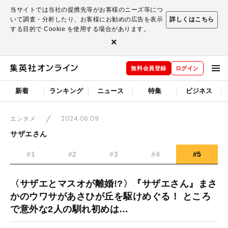
当サイトでは当社の提携先等がお客様のニーズ等につ
いて調査・分析したり、お客様にお勧めの広告を表示
詳しくはこちら
する目的で Cookie を使用する場合があります。
×
無料会員登録
ログイン
新着
ランキング
ニュース
特集
ビジネス
2024.06.09
エンタメ
サザエさん
#1
#2
#3
#4
#5
〈サザエとマスオが離婚!?〉『サザエさん』まさ
かのウワサがあさひが丘を駆けめぐる！ ところ
で意外な2人の馴れ初めは…