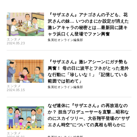
『サザエさん』アナゴさんの子ども、花
沢さんの妹… いつのまにか設定が消えた
激レアキャラの秘密とは…最新回に謎キ
ャラ浜口くん登場でファン興奮
エンタメ
集英社オンライン編集部
2024.05.23
『サザエさん』激レアシーンにガチ勢も
興奮！ 母の日に波平とフネがとった意外
な行動に「珍しいな！」「記憶している
範囲では初めて」
エンタメ
集英社オンライン編集部
2024.05.15
なぜ連休に『サザエさん』の再放送なの
か？ 担当プロデューサーを直撃…昭和な
のにスカイツリー、大谷翔平登場の“サザ
エさん時空”についての真相も明らかに
エンタメ
2024.05.01