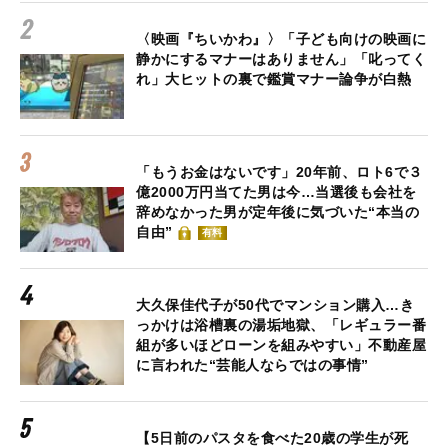
〈映画『ちいかわ』〉「子ども向けの映画に
静かにするマナーはありません」「叱ってく
れ」大ヒットの裏で鑑賞マナー論争が白熱
「もうお金はないです」20年前、ロト6で３
億2000万円当てた男は今…当選後も会社を
辞めなかった男が定年後に気づいた“本当の
自由”
有料
大久保佳代子が50代でマンション購入…き
っかけは浴槽裏の湯垢地獄、「レギュラー番
組が多いほどローンを組みやすい」不動産屋
に言われた“芸能人ならではの事情”
【5日前のパスタを食べた20歳の学生が死