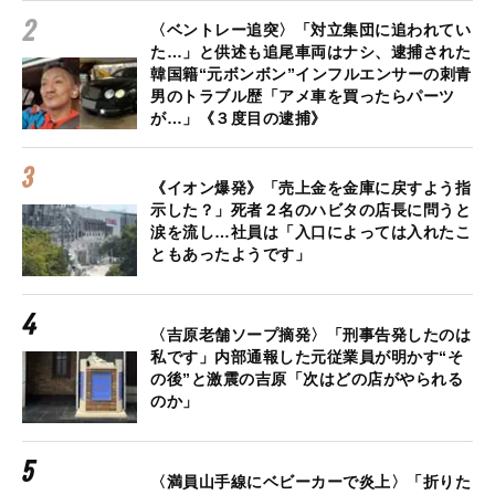
〈ベントレー追突〉「対立集団に追われてい
た…」と供述も追尾車両はナシ、逮捕された
韓国籍“元ボンボン”インフルエンサーの刺青
男のトラブル歴「アメ車を買ったらパーツ
が…」《３度目の逮捕》
《イオン爆発》「売上金を金庫に戻すよう指
示した？」死者２名のハビタの店長に問うと
涙を流し…社員は「入口によっては入れたこ
ともあったようです」
〈吉原老舗ソープ摘発〉「刑事告発したのは
私です」内部通報した元従業員が明かす“そ
の後”と激震の吉原「次はどの店がやられる
のか」
〈満員山手線にベビーカーで炎上〉「折りた