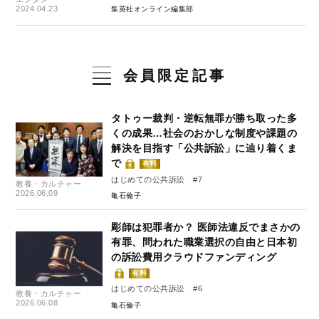
2024.04.23
集英社オンライン編集部
会員限定記事
タトゥー裁判・逆転無罪が勝ち取った多
くの成果…社会のおかしな制度や課題の
解決を目指す「公共訴訟」に辿り着くま
で
有料
はじめての公共訴訟 #7
教養・カルチャー
2026.06.09
亀石倫子
彫師は犯罪者か？ 医師法違反でまさかの
有罪、問われた職業選択の自由と日本初
の訴訟費用クラウドファンディング
有料
はじめての公共訴訟 #6
教養・カルチャー
2026.06.08
亀石倫子