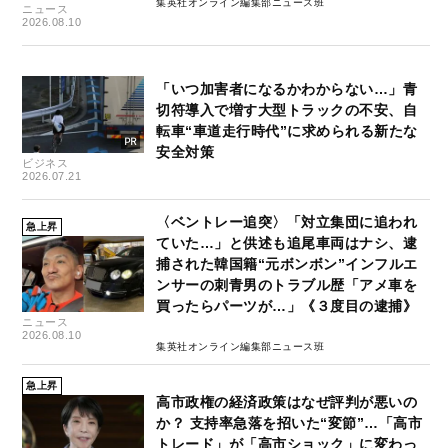
集英社オンライン編集部ニュース班
ニュース
2026.08.10
「いつ加害者になるかわからない…」青
切符導入で増す大型トラックの不安、自
転車“車道走行時代”に求められる新たな
安全対策
ビジネス
2026.07.21
〈ベントレー追突〉「対立集団に追われ
急上昇
ていた…」と供述も追尾車両はナシ、逮
捕された韓国籍“元ボンボン”インフルエ
ンサーの刺青男のトラブル歴「アメ車を
買ったらパーツが…」《３度目の逮捕》
ニュース
2026.08.10
集英社オンライン編集部ニュース班
急上昇
高市政権の経済政策はなぜ評判が悪いの
か？ 支持率急落を招いた“変節”…「高市
トレード」が「高市ショック」に変わっ