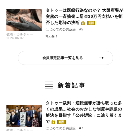
タトゥーは医療行為なのか？ 大阪府警が
突然の一斉摘発…罰金30万円支払いを拒
否した彫師の決断
有料
はじめての公共訴訟 #5
教養・カルチャー
亀石倫子
2026.06.07
会員限定記事一覧を見る
新着記事
タトゥー裁判・逆転無罪が勝ち取った多
くの成果…社会のおかしな制度や課題の
解決を目指す「公共訴訟」に辿り着くま
で
有料
はじめての公共訴訟 #7
教養・カルチャー