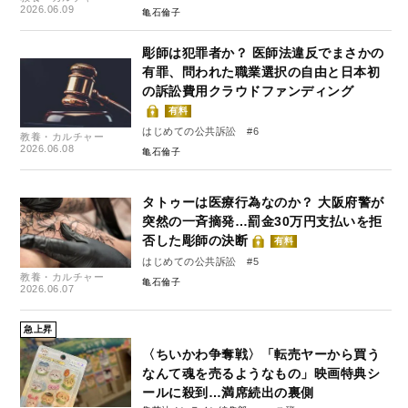
2026.06.09
亀石倫子
彫師は犯罪者か？ 医師法違反でまさかの
有罪、問われた職業選択の自由と日本初
の訴訟費用クラウドファンディング
有料
はじめての公共訴訟 #6
教養・カルチャー
2026.06.08
亀石倫子
タトゥーは医療行為なのか？ 大阪府警が
突然の一斉摘発…罰金30万円支払いを拒
否した彫師の決断
有料
はじめての公共訴訟 #5
教養・カルチャー
亀石倫子
2026.06.07
急上昇
〈ちいかわ争奪戦〉「転売ヤーから買う
なんて魂を売るようなもの」映画特典シ
ールに殺到…満席続出の裏側