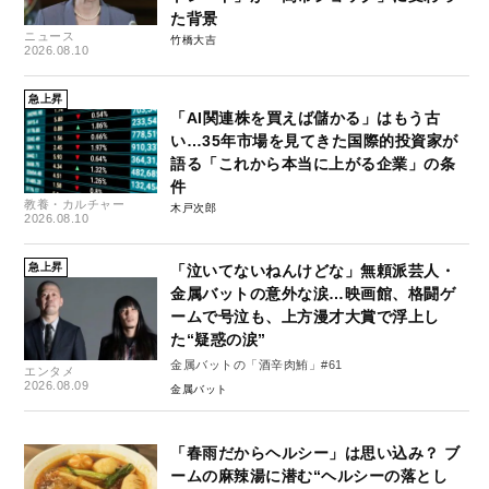
た背景
ニュース
竹橋大吉
2026.08.10
急上昇
「AI関連株を買えば儲かる」はもう古
い…35年市場を見てきた国際的投資家が
語る「これから本当に上がる企業」の条
件
教養・カルチャー
木戸次郎
2026.08.10
急上昇
「泣いてないねんけどな」無頼派芸人・
金属バットの意外な涙…映画館、格闘ゲ
ームで号泣も、上方漫才大賞で浮上し
た“疑惑の涙”
金属バットの「酒辛肉鮪」#61
エンタメ
2026.08.09
金属バット
「春雨だからヘルシー」は思い込み？ ブ
ームの麻辣湯に潜む“ヘルシーの落とし