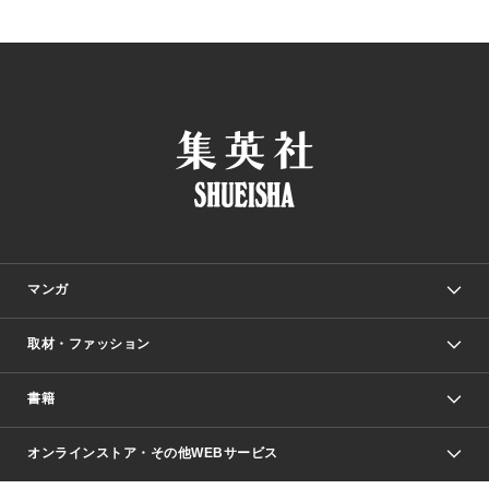
マンガ
取材・ファッション
少年マンガ
週刊少年ジャンプ
書籍
ファッション・美容
青年マンガ
ジャンプSQ.
Seventeen
週刊ヤングジャンプ
オンラインストア・その他WEBサービス
文芸・文庫・総合
芸能・情報・スポーツ
少女マンガ
Vジャンプ