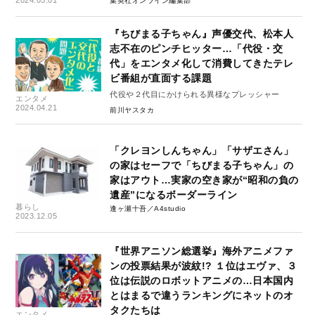
集英社オンライン編集部
『ちびまる子ちゃん』声優交代、松本人
志不在のピンチヒッター…「代役・交
代」をエンタメ化して消費してきたテレ
ビ番組が直面する課題
代役や２代目にかけられる異様なプレッシャー
エンタメ
2024.04.21
前川ヤスタカ
「クレヨンしんちゃん」「サザエさん」
の家はセーフで「ちびまる子ちゃん」の
家はアウト…実家の空き家が“昭和の負の
遺産”になるボーダーライン
暮らし
逢ヶ瀬十吾／A4studio
2023.12.05
『世界アニソン総選挙』海外アニメファ
ンの投票結果が波紋!? １位はエヴァ、３
位は伝説のロボットアニメの…日本国内
とはまるで違うランキングにネットのオ
タクたちは
エンタメ