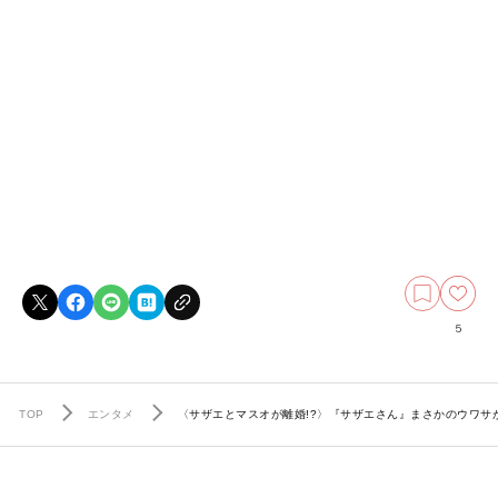
5
TOP
エンタメ
〈サザエとマスオが離婚!?〉『サザエさん』まさかのウワサ