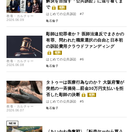
解決を目指す「公共訴訟」に辿り着くま
で
有料
はじめての公共訴訟 #7
教養・カルチャー
2026.06.09
亀石倫子
彫師は犯罪者か？ 医師法違反でまさかの
有罪、問われた職業選択の自由と日本初
の訴訟費用クラウドファンディング
有料
はじめての公共訴訟 #6
教養・カルチャー
2026.06.08
亀石倫子
タトゥーは医療行為なのか？ 大阪府警が
突然の一斉摘発…罰金30万円支払いを拒
否した彫師の決断
有料
はじめての公共訴訟 #5
教養・カルチャー
亀石倫子
2026.06.07
NEW
〈ちいかわ争奪戦〉「転売ヤーから買う