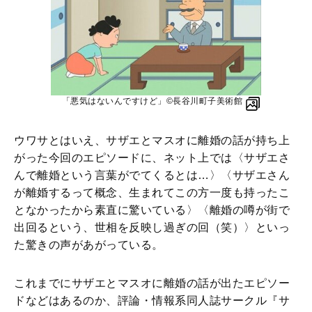
「悪気はないんですけど」©︎長谷川町子美術館
ウワサとはいえ、サザエとマスオに離婚の話が持ち上
がった今回のエピソードに、ネット上では〈サザエさ
んで離婚という言葉がでてくるとは…〉〈サザエさん
が離婚するって概念、生まれてこの方一度も持ったこ
となかったから素直に驚いている〉〈離婚の噂が街で
出回るという、世相を反映し過ぎの回（笑）〉といっ
た驚きの声があがっている。
これまでにサザエとマスオに離婚の話が出たエピソー
ドなどはあるのか、評論・情報系同人誌サークル『サ