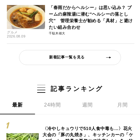
「春雨だからヘルシー」は思い込み？ ブ
ームの麻辣湯に潜む“ヘルシーの落とし
穴” 管理栄養士が勧める「具材」と避け
たい組み合わせ
グルメ
千駄木雄大
2026.08.09
新着記事一覧を見る
記事ランキング
最新
24時間
週間
月間
〈冷やしキュウリで510人食中毒も…〉花火
大会の「豚の丸焼き」、キッチンカーの「ケ