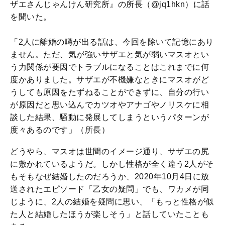
ザエさんじゃんけん研究所』の所長（@jq1hkn）に話
を聞いた。
「2人に離婚の噂が出る話は、今回を除いて記憶にあり
ません。ただ、気が強いサザエと気が弱いマスオとい
う力関係が要因でトラブルになることはこれまでに何
度かありました。サザエが不機嫌なときにマスオがど
うしても原因をたずねることができずに、自分の行い
が原因だと思い込んでカツオやアナゴやノリスケに相
談した結果、騒動に発展してしまうというパターンが
度々あるのです」（所長）
どうやら、マスオは世間のイメージ通り、サザエの尻
に敷かれているようだ。しかし性格が全く違う2人がそ
もそもなぜ結婚したのだろうか、2020年10月4日に放
送されたエピソード「乙女の疑問」でも、ワカメが同
じように、2人の結婚を疑問に思い、「もっと性格が似
た人と結婚したほうが楽しそう」と話していたことも