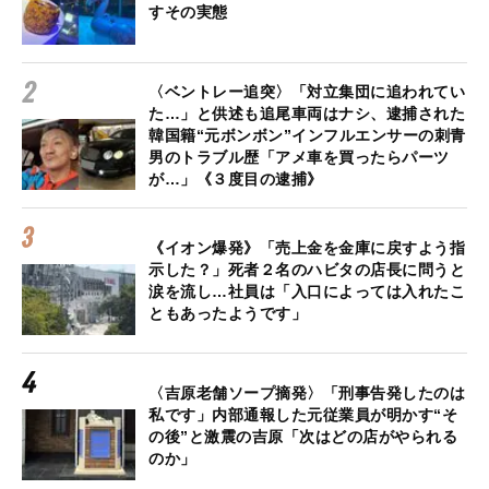
すその実態
〈ベントレー追突〉「対立集団に追われてい
た…」と供述も追尾車両はナシ、逮捕された
韓国籍“元ボンボン”インフルエンサーの刺青
男のトラブル歴「アメ車を買ったらパーツ
が…」《３度目の逮捕》
《イオン爆発》「売上金を金庫に戻すよう指
示した？」死者２名のハビタの店長に問うと
涙を流し…社員は「入口によっては入れたこ
ともあったようです」
〈吉原老舗ソープ摘発〉「刑事告発したのは
私です」内部通報した元従業員が明かす“そ
の後”と激震の吉原「次はどの店がやられる
のか」