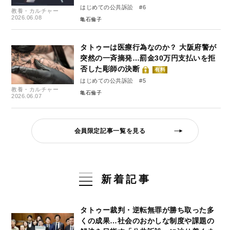
はじめての公共訴訟 #6
教養・カルチャー
2026.06.08
亀石倫子
タトゥーは医療行為なのか？ 大阪府警が
突然の一斉摘発…罰金30万円支払いを拒
否した彫師の決断
有料
はじめての公共訴訟 #5
教養・カルチャー
亀石倫子
2026.06.07
会員限定記事一覧を見る
新着記事
タトゥー裁判・逆転無罪が勝ち取った多
くの成果…社会のおかしな制度や課題の