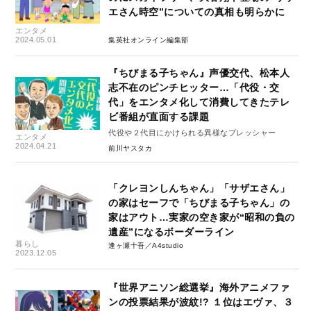
エさん時空”についての真相も明らかに
エンタメ
2024.05.01
集英社オンライン編集部
『ちびまる子ちゃん』声優交代、松本人
志不在のピンチヒッター…「代役・交
代」をエンタメ化して消費してきたテレ
ビ番組が直面する課題
代役や２代目にかけられる異様なプレッシャー
エンタメ
2024.04.21
前川ヤスタカ
「クレヨンしんちゃん」「サザエさん」
の家はセーフで「ちびまる子ちゃん」の
家はアウト…実家の空き家が“昭和の負の
遺産”になるボーダーライン
暮らし
逢ヶ瀬十吾／A4studio
2023.12.05
『世界アニソン総選挙』海外アニメファ
ンの投票結果が波紋!? １位はエヴァ、３