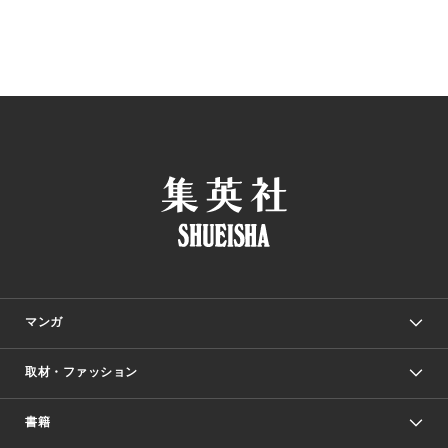
マンガ
取材・ファッション
少年マンガ
週刊少年ジャンプ
書籍
ファッション・美容
青年マンガ