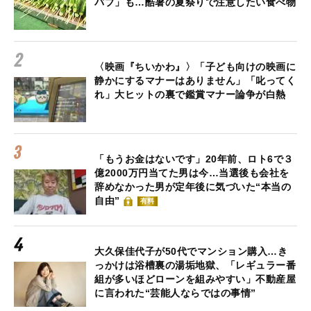
バブ」も…酷暑の夏祭りで注意したい食べ物
〈映画『ちいかわ』〉「子ども向けの映画に
静かにするマナーはありません」「叱ってく
れ」大ヒットの裏で鑑賞マナー論争が白熱
「もうお金はないです」20年前、ロト6で３
億2000万円当てた男は今…当選後も会社を
辞めなかった男が定年後に気づいた“本当の
自由”
有料
大久保佳代子が50代でマンション購入…き
っかけは浴槽裏の湯垢地獄、「レギュラー番
組が多いほどローンを組みやすい」不動産屋
に言われた“芸能人ならではの事情”