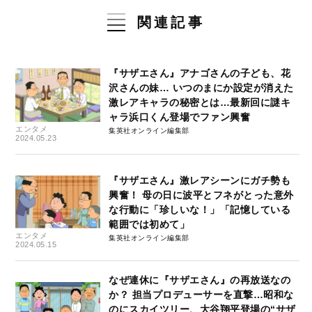
関連記事
『サザエさん』アナゴさんの子ども、花
沢さんの妹… いつのまにか設定が消えた
激レアキャラの秘密とは…最新回に謎キ
ャラ浜口くん登場でファン興奮
エンタメ
集英社オンライン編集部
2024.05.23
『サザエさん』激レアシーンにガチ勢も
興奮！ 母の日に波平とフネがとった意外
な行動に「珍しいな！」「記憶している
範囲では初めて」
エンタメ
集英社オンライン編集部
2024.05.15
なぜ連休に『サザエさん』の再放送なの
か？ 担当プロデューサーを直撃…昭和な
のにスカイツリー、大谷翔平登場の“サザ