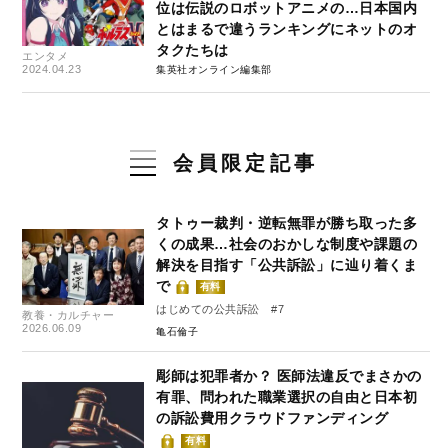
位は伝説のロボットアニメの…日本国内
とはまるで違うランキングにネットのオ
タクたちは
エンタメ
2024.04.23
集英社オンライン編集部
会員限定記事
タトゥー裁判・逆転無罪が勝ち取った多
くの成果…社会のおかしな制度や課題の
解決を目指す「公共訴訟」に辿り着くま
で
有料
はじめての公共訴訟 #7
教養・カルチャー
2026.06.09
亀石倫子
彫師は犯罪者か？ 医師法違反でまさかの
有罪、問われた職業選択の自由と日本初
の訴訟費用クラウドファンディング
有料