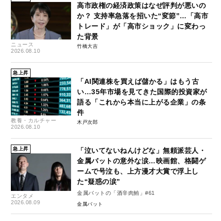
高市政権の経済政策はなぜ評判が悪いの
か？ 支持率急落を招いた“変節”…「高市
トレード」が「高市ショック」に変わっ
た背景
ニュース
竹橋大吉
2026.08.10
急上昇
「AI関連株を買えば儲かる」はもう古
い…35年市場を見てきた国際的投資家が
語る「これから本当に上がる企業」の条
件
教養・カルチャー
木戸次郎
2026.08.10
急上昇
「泣いてないねんけどな」無頼派芸人・
金属バットの意外な涙…映画館、格闘ゲ
ームで号泣も、上方漫才大賞で浮上し
た“疑惑の涙”
金属バットの「酒辛肉鮪」#61
エンタメ
2026.08.09
金属バット