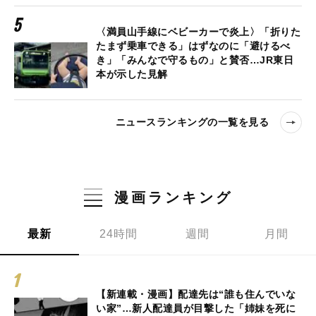
〈満員山手線にベビーカーで炎上〉「折りた
たまず乗車できる」はずなのに「避けるべ
き」「みんなで守るもの」と賛否…JR東日
本が示した見解
ニュースランキングの一覧を見る
漫画ランキング
最新
24時間
週間
月間
【新連載・漫画】配達先は“誰も住んでいな
い家”…新人配達員が目撃した「姉妹を死に