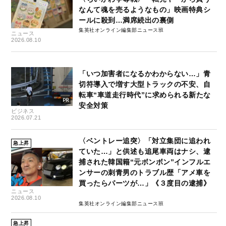
なんて魂を売るようなもの」映画特典シ
ールに殺到…満席続出の裏側
集英社オンライン編集部ニュース班
ニュース
2026.08.10
「いつ加害者になるかわからない…」青
切符導入で増す大型トラックの不安、自
転車“車道走行時代”に求められる新たな
安全対策
ビジネス
2026.07.21
〈ベントレー追突〉「対立集団に追われ
急上昇
ていた…」と供述も追尾車両はナシ、逮
捕された韓国籍“元ボンボン”インフルエ
ンサーの刺青男のトラブル歴「アメ車を
買ったらパーツが…」《３度目の逮捕》
ニュース
2026.08.10
集英社オンライン編集部ニュース班
急上昇