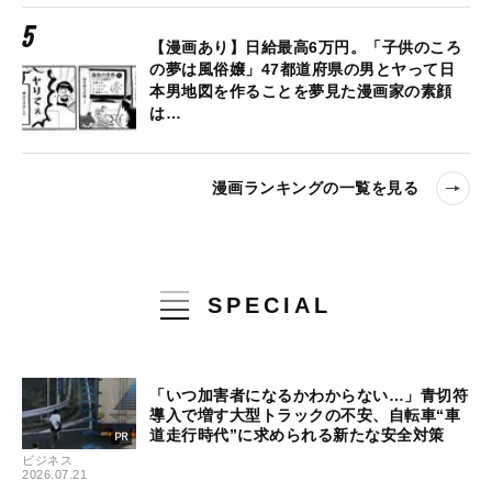
【漫画あり】日給最高6万円。「子供のころ
の夢は風俗嬢」47都道府県の男とヤって日
本男地図を作ることを夢見た漫画家の素顔
は…
漫画ランキングの一覧を見る
SPECIAL
「いつ加害者になるかわからない…」青切符
導入で増す大型トラックの不安、自転車“車
道走行時代”に求められる新たな安全対策
ビジネス
2026.07.21