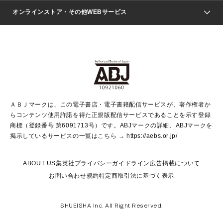
ジャンプSQ.
Seventeen
週刊ヤングジャンプ
オンラインストア・その他WEBサービス
文芸・文庫・総合
芸能・情報・スポーツ
少女マンガ
Vジャンプ
non-no Web
ヤングジャンプ定期購読デジタル
すばる
Myojo
オンラインストア
りぼん
学芸・ノンフィクション・新書
最強ジャンプ
女性マンガ
@BAILA
ヤンジャン＋
小説すばる
週プレNEWS
マーガレット
集英社OTOコンテンツ
集英社 学芸編集部
少年ジャンプ＋
その他WEBサービス
クッキー
ライトノベル・ノベライズ
MAQUIA ONLINE
となりのヤングジャンプ
集英社 文芸ステーション
週プレ グラジャパ！
別冊マーガレット
SHUEISHA MANGA-ART HERITAGE
集英社 ビジネス書
ゼブラック
ココハナ
SHUEISHA ADNAVI
SPUR.JP
集英社Webマガジン Cobalt
グランドジャンプ
web 集英社文庫
キッズ
web Sportiva
マンガMee
ジャンプキャラクターズストア
集英社新書
ジャンプルーキー！
月刊オフィスユー
ＡＢＪマークは、この電子書店・電子書籍配信サービスが、著作権者か
EDITOR'S LAB
LEE
集英社オレンジ文庫
ウルトラジャンプ
青春と読書
パラスポ＋！
らコンテンツ使用許諾を得た正規版配信サービスであることを示す登録
集英社みらい文庫
リマコミ＋
HAPPY PLUS STORE
集英社新書プラス
ジャンプTOON
商標（登録番号 第6091713号）です。ABJマークの詳細、ABJマークを
Marisol
シフォン文庫
アジア人物史
S-KIDS.LAND
マンガMeets
掲示しているサービスの一覧はこちら →
https://aebs.or.jp/
shueisha vox
よみタイ
S-MANGA
Web éclat
ダッシュエックス文庫
LEEマルシェ
kotoba
集英社ジャンプリミックス
ABOUT US
集英社プライバシーガイドライン
広告掲載について
T JAPAN:The New York Times Style Magazine
JUMP j BOOKS
お問い合わせ
規約
特定商取引法に基づく表示
SHOP Marisol
e!集英社
集英社コミック文庫
集英社女性誌ポータル
éclat premium
imidas
MEN'S NON-NO WEB
SHUEISHA Inc. All Right Reserved.
mirabella