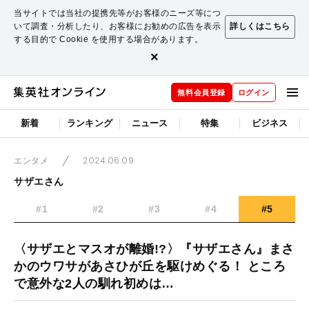
当サイトでは当社の提携先等がお客様のニーズ等につ
いて調査・分析したり、お客様にお勧めの広告を表示
詳しくはこちら
する目的で Cookie を使用する場合があります。
×
無料会員登録
ログイン
新着
ランキング
ニュース
特集
ビジネス
2024.06.09
エンタメ
サザエさん
#1
#2
#3
#4
#5
〈サザエとマスオが離婚!?〉『サザエさん』まさ
かのウワサがあさひが丘を駆けめぐる！ ところ
で意外な2人の馴れ初めは…