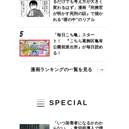
るだけでも考え方が大きく
変わるはず」漫画『刑務官
が明かす死刑の話』で描か
れる“塀の中”のリアル
「毎日こち亀」スター
ト！ 『こちら葛飾区亀有
公園前派出所』が毎日読め
る！
漫画ランキングの一覧を見る
SPECIAL
「いつ加害者になるかわか
らない…」青切符導入で増