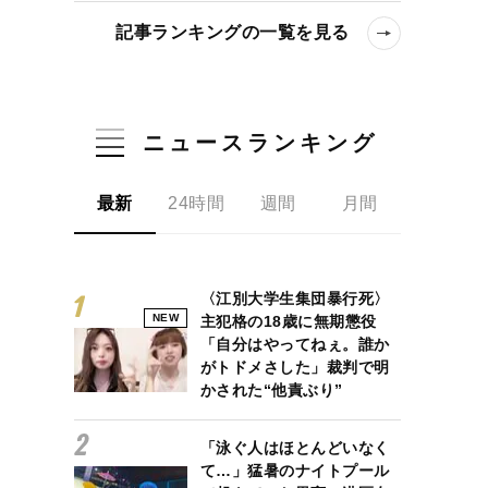
記事ランキングの一覧を見る
ニュースランキング
最新
24時間
週間
月間
〈江別大学生集団暴行死〉
NEW
主犯格の18歳に無期懲役
「自分はやってねぇ。誰か
がトドメさした」裁判で明
かされた“他責ぶり”
「泳ぐ人はほとんどいなく
て…」猛暑のナイトプール