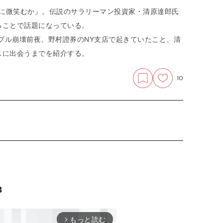
誰に微笑むか』。伝説のサラリーマン投資家・清原達郎氏
ることで話題になっている。
バブル崩壊前夜、野村證券のNY支店で起きていたこと、清
スに出会うまでを紹介する。
10
3
もっと読む
arrow_forward_ios