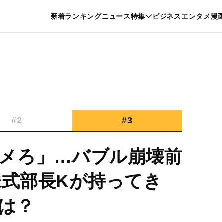
特集一覧を見る
漫画一覧を見る
新着
ランキング
ニュース
特集
ビジネス
エンタメ
漫
養・カルチャー
暮らし
スポーツ
ヘルスケア
美容
グルメ
#2
#3
メろ」…バブル崩壊前
株式部長Kが持ってき
とは？