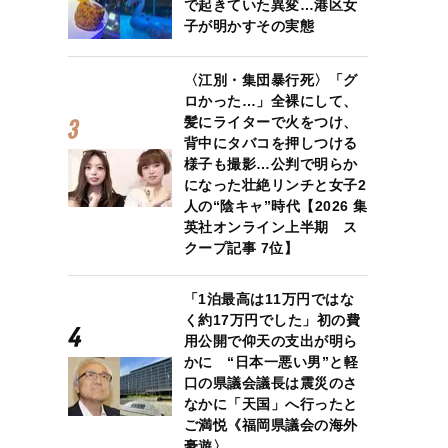
で起きていた異変…港区女
子が明かすその実態
〈江別・集団暴行死〉「グ
ロかった…」全裸にして、
髪にライターで火をつけ、
背中にタバコを押しつける
様子も撮影…公判で明らか
になった壮絶リンチと女子2
人の“陰キャ”時代【2026 集
英社オンライン上半期 ス
クープ記事 7位】
「1泊最高は11万円ではな
く約17万円でした」初の費
用公開で仰天の支出が明ら
かに “日本一悪い男”と軽
口の県議会議長は震災のさ
なかに「天国」へ行ったと
ご満悦《福岡県議会の海外
豪遊〉