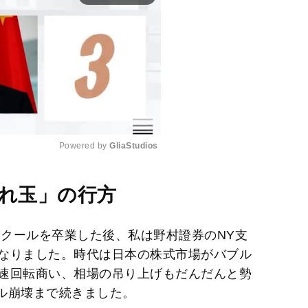
Powered by 
GliaStudios
M
腐れ玉」の行方
u
t
スクールを卒業した後、私は野村證券のNY支
e
なりました。時代は日本の株式市場がバブル
速回転商い、相場の吊り上げもだんだんと勢
ブル崩壊まで続きました。