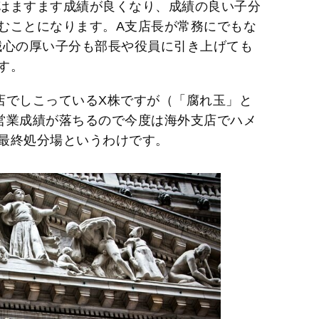
はますます成績が良くなり、成績の良い子分
むことになります。A支店長が常務にでもな
誠心の厚い子分も部長や役員に引き上げても
す。
店でしこっているX株ですが（「腐れ玉」と
営業成績が落ちるので今度は海外支店でハメ
最終処分場というわけです。