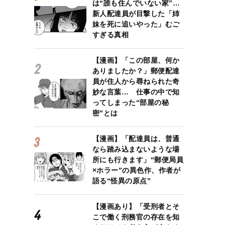
は“誰も住んでいない家”…
新人配達員が目撃した「姉
妹を死に追いやった」むご
すぎる真相
【漫画】「この部屋、何か
ありましたか？」郵便配達
員が住人から尋ねられた奇
妙な言葉… 仕事の中で知
ってしまった“部屋の秘
密”とは
【漫画】「配達員は、普通
なら踏み込まないような場
所にも行きます」“郵便局員
×ホラー”の異色作、作者が
語る“怪異の原点”
【漫画あり】「受刑者とそ
こで働く刑務官の存在を知