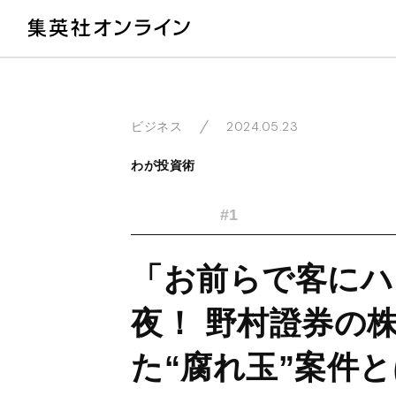
教
2024.05.23
ビジネス
わが投資術
#1
「お前らで客にハ
夜！ 野村證券の
た“腐れ玉”案件