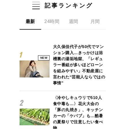
記事ランキング
最新
24時間
週間
月間
大久保佳代子が50代でマン
ション購入…きっかけは浴
NEW
槽裏の湯垢地獄、「レギュ
ラー番組が多いほどローン
を組みやすい」不動産屋に
言われた“芸能人ならではの
事情”
〈冷やしキュウリで510人
食中毒も…〉花火大会の
「豚の丸焼き」、キッチン
カーの「ケバブ」も…酷暑
の夏祭りで注意したい食べ
物