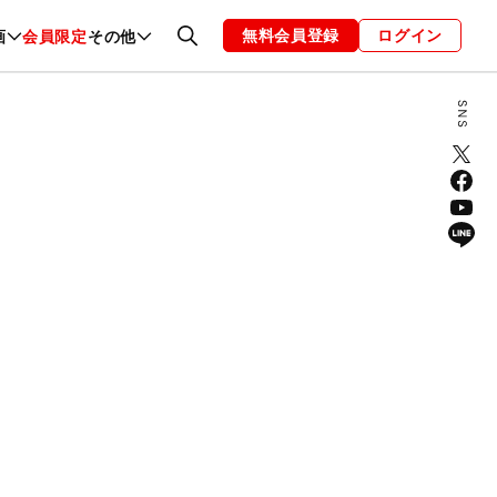
無料会員登録
ログイン
画
会員限定
その他
ファッション
恋愛・結婚
編集部
お知らせ