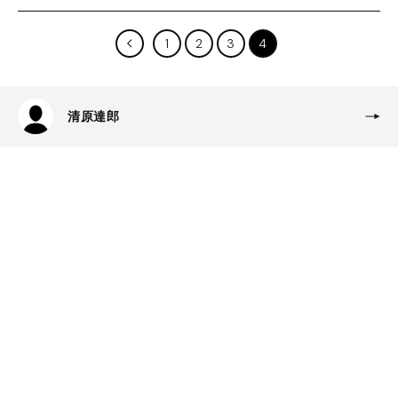
1
2
3
4
清原達郎