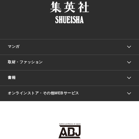
マンガ
取材・ファッション
少年マンガ
週刊少年ジャンプ
書籍
ファッション・美容
青年マンガ
ジャンプSQ.
Seventeen
週刊ヤングジャンプ
オンラインストア・その他WEBサービス
文芸・文庫・総合
芸能・情報・スポーツ
少女マンガ
Vジャンプ
non-no Web
ヤングジャンプ定期購読デジタル
すばる
Myojo
オンラインストア
りぼん
学芸・ノンフィクション・新書
最強ジャンプ
女性マンガ
@BAILA
ヤンジャン＋
小説すばる
週プレNEWS
マーガレット
集英社OTOコンテンツ
集英社 学芸編集部
少年ジャンプ＋
その他WEBサービス
クッキー
ライトノベル・ノベライズ
MAQUIA ONLINE
となりのヤングジャンプ
集英社 文芸ステーション
週プレ グラジャパ！
別冊マーガレット
SHUEISHA MANGA-ART HERITAGE
集英社 ビジネス書
ゼブラック
ココハナ