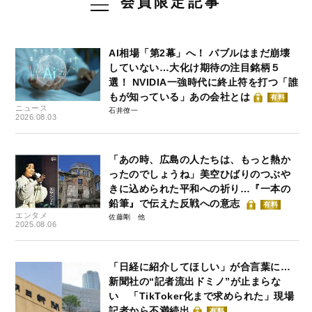
会員限定記事
AI相場「第2幕」へ！ バブルはまだ崩壊
していない…大化け期待の注目銘柄５
選！ NVIDIA一強時代に終止符を打つ「誰
もが知っている」あの会社とは
有料
ニュース
石井僚一
2026.08.03
「あの時、広島の人たちは、もっと熱か
ったのでしょうね」美空ひばりのつぶや
きに込められた平和への祈り…『一本の
鉛筆』で伝えた反戦への意志
有料
エンタメ
佐藤剛
2025.08.06
「日経に紹介してほしい」が合言葉に…
新聞社の“記者流出ドミノ”が止まらな
い 「TikToker化まで求められた」現場
記者から不満続出
有料