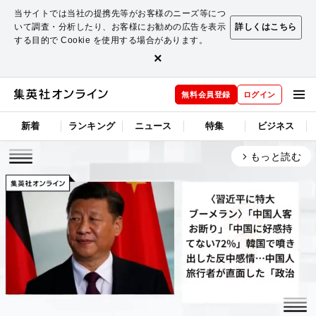
当サイトでは当社の提携先等がお客様のニーズ等につ
いて調査・分析したり、お客様にお勧めの広告を表示
詳しくはこちら
する目的で Cookie を使用する場合があります。
×
無料会員登録
ログイン
新着
ランキング
ニュース
特集
ビジネス
もっと読む
arrow_forward_ios