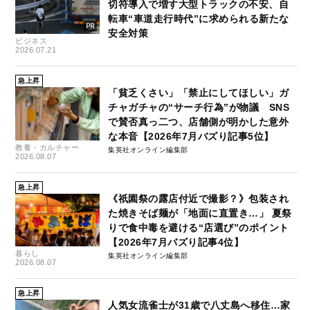
切符導入で増す大型トラックの不安、自
転車“車道走行時代”に求められる新たな
安全対策
ビジネス
2026.07.21
急上昇
「貧乏くさい」「禁止にしてほしい」ガ
チャガチャの“サーチ行為”が物議 SNS
で賛否真っ二つ、店舗側が明かした意外
な本音【2026年7月バズり記事5位】
教養・カルチャー
集英社オンライン編集部
2026.08.07
急上昇
《祇園祭の露店付近で撮影？》包装され
た焼きそば麺が「地面に直置き…」 夏祭
りで食中毒を避ける“店選び”のポイント
【2026年7月バズり記事4位】
暮らし
集英社オンライン編集部
2026.08.07
急上昇
人気女流雀士が31歳で八丈島へ移住…家