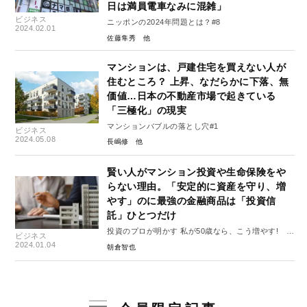
日は満員電車なみに混雑」
ビジネス
ニッポンの2024年問題とは？#8
2024.02.01
佐藤隼秀
マンションは、戸建住宅を買えない人が
住むところ？ 上昇、なだらかに下落、無
価値…日本の不動産市場で起きている
「三極化」の現実
マンションバブルの落とし穴#1
ビジネス
2024.05.08
長嶋修
賢い人がマンション投資や生命保険をや
らない理由。「安定的に資産を守り、増
やす」のに最強の金融商品は「投資信
託」ひとつだけ
投資のプロが明かす 私が50歳なら、こう増やす!
ビジネス
#2
2024.01.04
朝倉智也