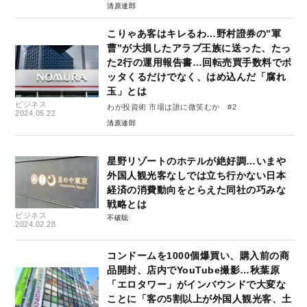
清原達郎
こりゃあ客はキレるわ…野村證券の”軍
曹”が大損したアラブ王族に送った、たっ
た2行の運用報告書…回転売買手数料でボ
ッタくるだけでなく、はめ込んだ「腐れ
玉」とは
ビジネス
わが投資術 市場は誰に微笑むか #2
2024.05.22
清原達郎
星野リゾートのホテルが絶好調…いまや
外国人観光客なしでは立ち行かない日本
経済の消費動向をとらえた同社の巧みな
戦略とは
ビジネス
不破聡
2024.02.28
コンドームを1000個爆買い、購入前の商
品開封、店内でYouTube撮影…秋葉原
「エロタワー」がインバウンドで大変な
ことに「客の5割以上が外国人観光客、土