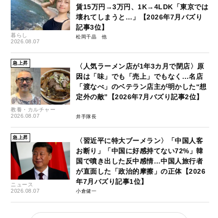
賃15万円→3万円、1K→4LDK「東京では
壊れてしまうと…」【2026年7月バズり
記事3位】
暮らし
松岡千晶
2026.08.07
急上昇
〈人気ラーメン店が1年3カ月で閉店〉原
因は「味」でも「売上」でもなく…名店
「渡なべ」のベテラン店主が明かした“想
定外の敵”【2026年7月バズり記事2位】
教養・カルチャー
2026.08.07
井手隊長
急上昇
〈習近平に特大ブーメラン〉「中国人客
お断り」「中国に好感持てない72%」韓
国で噴き出した反中感情…中国人旅行者
が直面した「政治的摩擦」の正体【2026
年7月バズり記事1位】
ニュース
2026.08.07
小倉健一