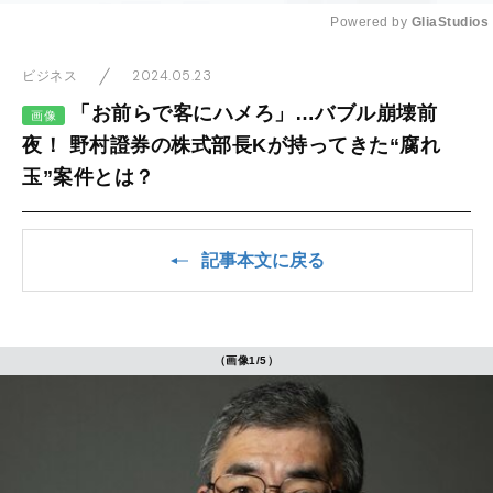
Powered by 
GliaStudios
Mute
2024.05.23
ビジネス
「お前らで客にハメろ」…バブル崩壊前
画像
夜！ 野村證券の株式部長Kが持ってきた“腐れ
玉”案件とは？
記事本文に戻る
（画像1/5）