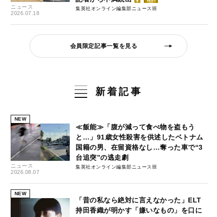
ニュース
集英社オンライン編集部ニュース班
2026.07.18
会員限定記事一覧を見る
新着記事
NEW
≪飯能≫「腹が減って食べ物を盗もう
と…」91歳女性殺害を供述したベトナム
国籍の男、在留資格なし…奪った車で“3
台追突”の逃走劇
ニュース
集英社オンライン編集部ニュース班
2026.08.07
NEW
「昔の私なら絶対に言えなかった」ELT
持田香織が明かす「嫌いなもの」を口に