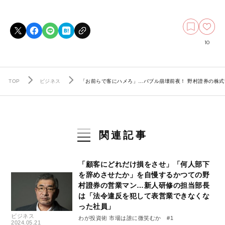
10
TOP
ビジネス
「お前らで客にハメろ」…バブル崩壊前夜！ 野村證券の株式
関連記事
「顧客にどれだけ損をさせ」「何人部下
を辞めさせたか」を自慢するかつての野
村證券の営業マン…新人研修の担当部長
は「法令違反を犯して表営業できなくな
った社員」
ビジネス
わが投資術 市場は誰に微笑むか #1
2024.05.21