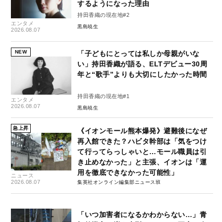
するようになった理由
持田香織の現在地#2
エンタメ
黒島暁生
2026.08.07
NEW
「子どもにとっては私しか母親がいな
い」持田香織が語る、ELTデビュー30周
年と“歌手”よりも大切にしたかった時間
持田香織の現在地#1
エンタメ
2026.08.07
黒島暁生
急上昇
《イオンモール熊本爆発》避難後になぜ
再入館できた？ハビタ幹部は「気をつけ
て行ってらっしゃいと…モール職員は引
き止めなかった」と主張、イオンは「運
用を徹底できなかった可能性」
ニュース
2026.08.07
集英社オンライン編集部ニュース班
「いつ加害者になるかわからない…」青