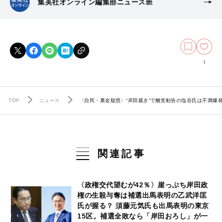
集英社オンライン編集部ニュース班
1
TOP
ニュース
〈自民・裏金疑惑〉“岸田裁き”で離党勧告の塩谷氏は不満
関連記事
〈政権交代望むが42％〉崖っぷち岸田政
権の生殺与奪は補選出馬表明の乙武洋匡
氏が握る？ 須藤元気氏も出馬表明の東京
15区。補選全敗なら「岸田おろし」が一