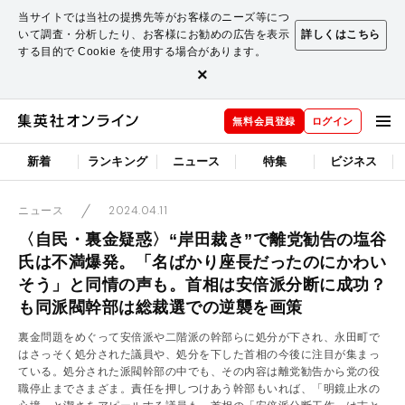
当サイトでは当社の提携先等がお客様のニーズ等につ
いて調査・分析したり、お客様にお勧めの広告を表示
詳しくはこちら
する目的で Cookie を使用する場合があります。
×
無料会員登録
ログイン
新着
ランキング
ニュース
特集
ビジネス
2024.04.11
ニュース
〈自民・裏金疑惑〉“岸田裁き”で離党勧告の塩谷
氏は不満爆発。「名ばかり座長だったのにかわい
そう」と同情の声も。首相は安倍派分断に成功？
も同派閥幹部は総裁選での逆襲を画策
裏金問題をめぐって安倍派や二階派の幹部らに処分が下され、永田町で
はさっそく処分された議員や、処分を下した首相の今後に注目が集まっ
ている。処分された派閥幹部の中でも、その内容は離党勧告から党の役
職停止までさまざま。責任を押しつけあう幹部もいれば、「明鏡止水の