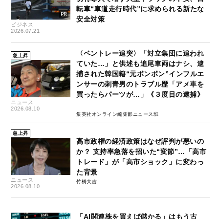
転車“車道走行時代”に求められる新たな
安全対策
ビジネス
2026.07.21
〈ベントレー追突〉「対立集団に追われ
急上昇
ていた…」と供述も追尾車両はナシ、逮
捕された韓国籍“元ボンボン”インフルエ
ンサーの刺青男のトラブル歴「アメ車を
買ったらパーツが…」《３度目の逮捕》
ニュース
2026.08.10
集英社オンライン編集部ニュース班
急上昇
高市政権の経済政策はなぜ評判が悪いの
か？ 支持率急落を招いた“変節”…「高市
トレード」が「高市ショック」に変わっ
た背景
ニュース
竹橋大吉
2026.08.10
「AI関連株を買えば儲かる」はもう古