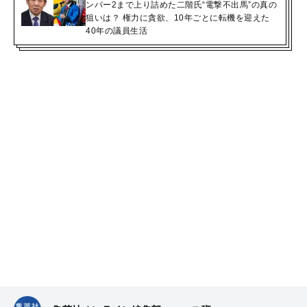
ンバー2まで上り詰めた二階氏“電撃不出馬”の真の
狙いは？ 権力に貪欲、10年ごとに転機を迎えた
40年の議員生活