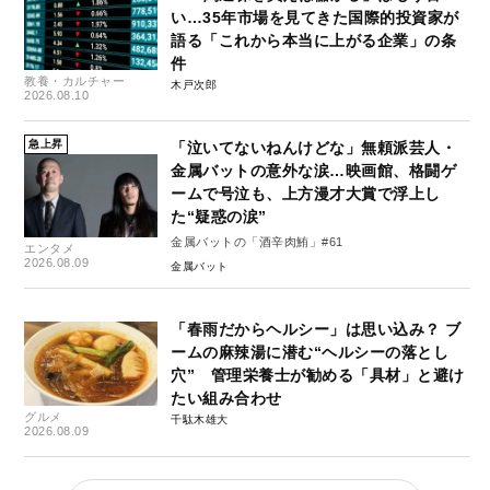
い…35年市場を見てきた国際的投資家が
語る「これから本当に上がる企業」の条
件
教養・カルチャー
木戸次郎
2026.08.10
急上昇
「泣いてないねんけどな」無頼派芸人・
金属バットの意外な涙…映画館、格闘ゲ
ームで号泣も、上方漫才大賞で浮上し
た“疑惑の涙”
金属バットの「酒辛肉鮪」#61
エンタメ
2026.08.09
金属バット
「春雨だからヘルシー」は思い込み？ ブ
ームの麻辣湯に潜む“ヘルシーの落とし
穴” 管理栄養士が勧める「具材」と避け
たい組み合わせ
グルメ
千駄木雄大
2026.08.09