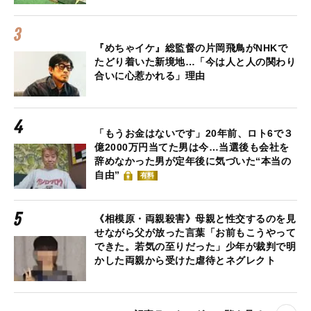
『めちゃイケ』総監督の片岡飛鳥がNHKで
たどり着いた新境地…「今は人と人の関わり
合いに心惹かれる」理由
「もうお金はないです」20年前、ロト6で３
億2000万円当てた男は今…当選後も会社を
辞めなかった男が定年後に気づいた“本当の
自由”
有料
《相模原・両親殺害》母親と性交するのを見
せながら父が放った言葉「お前もこうやって
できた。若気の至りだった」少年が裁判で明
かした両親から受けた虐待とネグレクト