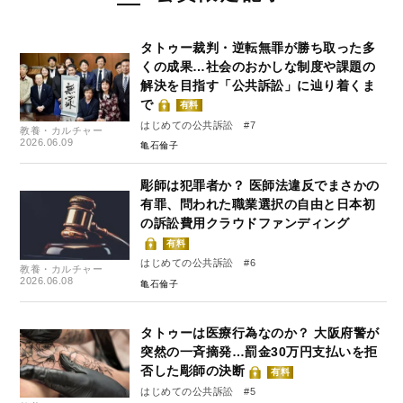
タトゥー裁判・逆転無罪が勝ち取った多
くの成果…社会のおかしな制度や課題の
解決を目指す「公共訴訟」に辿り着くま
で
有料
はじめての公共訴訟 #7
教養・カルチャー
2026.06.09
亀石倫子
彫師は犯罪者か？ 医師法違反でまさかの
有罪、問われた職業選択の自由と日本初
の訴訟費用クラウドファンディング
有料
はじめての公共訴訟 #6
教養・カルチャー
2026.06.08
亀石倫子
タトゥーは医療行為なのか？ 大阪府警が
突然の一斉摘発…罰金30万円支払いを拒
否した彫師の決断
有料
はじめての公共訴訟 #5