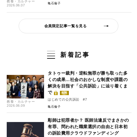
教養・カルチャー
亀石倫子
2026.06.07
会員限定記事一覧を見る
新着記事
タトゥー裁判・逆転無罪が勝ち取った多
くの成果…社会のおかしな制度や課題の
解決を目指す「公共訴訟」に辿り着くま
で
有料
はじめての公共訴訟 #7
教養・カルチャー
2026.06.09
亀石倫子
彫師は犯罪者か？ 医師法違反でまさかの
有罪、問われた職業選択の自由と日本初
の訴訟費用クラウドファンディング