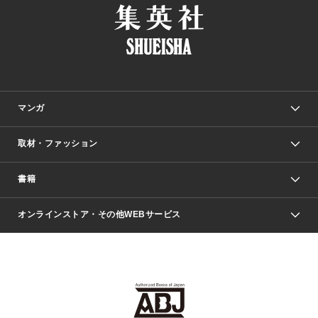
マンガ
取材・ファッション
少年マンガ
週刊少年ジャンプ
書籍
ファッション・美容
青年マンガ
ジャンプSQ.
Seventeen
週刊ヤングジャンプ
オンラインストア・その他WEBサービス
文芸・文庫・総合
芸能・情報・スポーツ
少女マンガ
Vジャンプ
non-no Web
ヤングジャンプ定期購読デジタル
すばる
Myojo
オンラインストア
りぼん
学芸・ノンフィクション・新書
最強ジャンプ
女性マンガ
@BAILA
ヤンジャン＋
小説すばる
週プレNEWS
マーガレット
集英社OTOコンテンツ
集英社 学芸編集部
少年ジャンプ＋
その他WEBサービス
クッキー
ライトノベル・ノベライズ
MAQUIA ONLINE
となりのヤングジャンプ
集英社 文芸ステーション
週プレ グラジャパ！
別冊マーガレット
SHUEISHA MANGA-ART HERITAGE
集英社 ビジネス書
ゼブラック