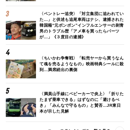
〈ベントレー追突〉「対立集団に追われてい
た…」と供述も追尾車両はナシ、逮捕された
韓国籍“元ボンボン”インフルエンサーの刺青
男のトラブル歴「アメ車を買ったらパーツ
が…」《３度目の逮捕》
〈ちいかわ争奪戦〉「転売ヤーから買うなん
て魂を売るようなもの」映画特典シールに殺
到…満席続出の裏側
〈満員山手線にベビーカーで炎上〉「折りた
たまず乗車できる」はずなのに「避けるべ
き」「みんなで守るもの」と賛否…JR東日
本が示した見解