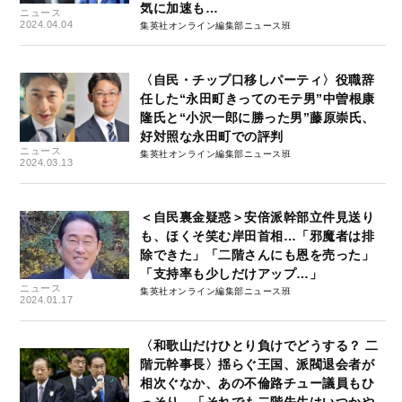
気に加速も…
ニュース
2024.04.04
集英社オンライン編集部ニュース班
〈自民・チップ口移しパーティ〉役職辞
任した“永田町きってのモテ男”中曽根康
隆氏と“小沢一郎に勝った男”藤原崇氏、
好対照な永田町での評判
ニュース
集英社オンライン編集部ニュース班
2024.03.13
＜自民裏金疑惑＞安倍派幹部立件見送り
も、ほくそ笑む岸田首相…「邪魔者は排
除できた」「二階さんにも恩を売った」
「支持率も少しだけアップ…」
ニュース
集英社オンライン編集部ニュース班
2024.01.17
〈和歌山だけひとり負けでどうする？ 二
階元幹事長〉揺らぐ王国、派閥退会者が
相次ぐなか、あの不倫路チュー議員もひ