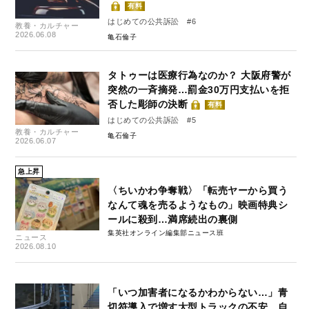
有料
はじめての公共訴訟 #6
教養・カルチャー
2026.06.08
亀石倫子
タトゥーは医療行為なのか？ 大阪府警が
突然の一斉摘発…罰金30万円支払いを拒
否した彫師の決断
有料
はじめての公共訴訟 #5
教養・カルチャー
亀石倫子
2026.06.07
急上昇
〈ちいかわ争奪戦〉「転売ヤーから買う
なんて魂を売るようなもの」映画特典シ
ールに殺到…満席続出の裏側
集英社オンライン編集部ニュース班
ニュース
2026.08.10
「いつ加害者になるかわからない…」青
切符導入で増す大型トラックの不安、自