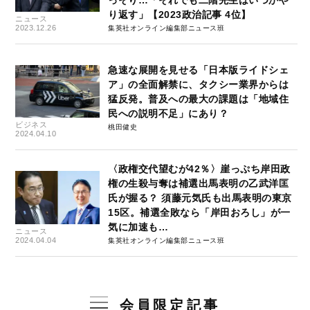
っそり…「それでも二階先生はいつかや
り返す」【2023政治記事 4位】
ニュース
2023.12.26
集英社オンライン編集部ニュース班
急速な展開を見せる「日本版ライドシェ
ア」の全面解禁に、タクシー業界からは
猛反発。普及への最大の課題は「地域住
民への説明不足」にあり？
ビジネス
桃田健史
2024.04.10
〈政権交代望むが42％〉崖っぷち岸田政
権の生殺与奪は補選出馬表明の乙武洋匡
氏が握る？ 須藤元気氏も出馬表明の東京
15区。補選全敗なら「岸田おろし」が一
気に加速も…
ニュース
2024.04.04
集英社オンライン編集部ニュース班
会員限定記事