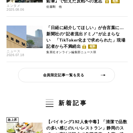
鉛筆』で伝えた反戦への意志
有料
エンタメ
佐藤剛
2025.08.06
「日経に紹介してほしい」が合言葉に…
新聞社の“記者流出ドミノ”が止まらな
い 「TikToker化まで求められた」現場
記者から不満続出
有料
ニュース
集英社オンライン編集部ニュース班
2026.07.18
会員限定記事一覧を見る
新着記事
急上昇
【バイキング192人食中毒】「清潔で品数
の多い感じのいいレストラン」静岡のス