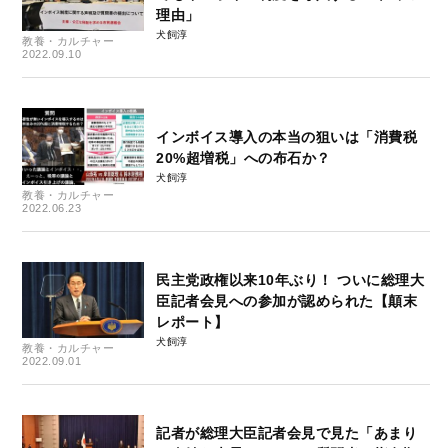
理由」
犬飼淳
教養・カルチャー
2022.09.10
インボイス導入の本当の狙いは「消費税
20%超増税」への布石か？
犬飼淳
教養・カルチャー
2022.06.23
民主党政権以来10年ぶり！ ついに総理大
臣記者会見への参加が認められた【顛末
レポート】
犬飼淳
教養・カルチャー
2022.09.01
記者が総理大臣記者会見で見た「あまり