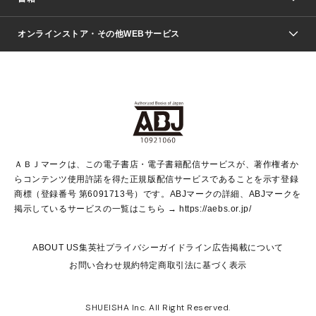
ファッション・美容
青年マンガ
ジャンプSQ.
Seventeen
週刊ヤングジャンプ
オンラインストア・その他WEBサービス
文芸・文庫・総合
芸能・情報・スポーツ
少女マンガ
Vジャンプ
non-no Web
ヤングジャンプ定期購読デジタル
すばる
Myojo
オンラインストア
りぼん
学芸・ノンフィクション・新書
最強ジャンプ
女性マンガ
@BAILA
ヤンジャン＋
小説すばる
週プレNEWS
マーガレット
集英社OTOコンテンツ
集英社 学芸編集部
少年ジャンプ＋
その他WEBサービス
クッキー
ライトノベル・ノベライズ
MAQUIA ONLINE
となりのヤングジャンプ
集英社 文芸ステーション
週プレ グラジャパ！
別冊マーガレット
SHUEISHA MANGA-ART HERITAGE
集英社 ビジネス書
ゼブラック
ココハナ
SHUEISHA ADNAVI
SPUR.JP
集英社Webマガジン Cobalt
グランドジャンプ
web 集英社文庫
キッズ
web Sportiva
マンガMee
ジャンプキャラクターズストア
集英社新書
ジャンプルーキー！
月刊オフィスユー
ＡＢＪマークは、この電子書店・電子書籍配信サービスが、著作権者か
EDITOR'S LAB
LEE
集英社オレンジ文庫
ウルトラジャンプ
青春と読書
パラスポ＋！
らコンテンツ使用許諾を得た正規版配信サービスであることを示す登録
集英社みらい文庫
リマコミ＋
HAPPY PLUS STORE
集英社新書プラス
ジャンプTOON
商標（登録番号 第6091713号）です。ABJマークの詳細、ABJマークを
Marisol
シフォン文庫
アジア人物史
S-KIDS.LAND
マンガMeets
掲示しているサービスの一覧はこちら →
https://aebs.or.jp/
shueisha vox
よみタイ
S-MANGA
Web éclat
ダッシュエックス文庫
LEEマルシェ
kotoba
集英社ジャンプリミックス
ABOUT US
集英社プライバシーガイドライン
広告掲載について
T JAPAN:The New York Times Style Magazine
JUMP j BOOKS
お問い合わせ
規約
特定商取引法に基づく表示
SHOP Marisol
e!集英社
集英社コミック文庫
集英社女性誌ポータル
éclat premium
imidas
MEN'S NON-NO WEB
SHUEISHA Inc. All Right Reserved.