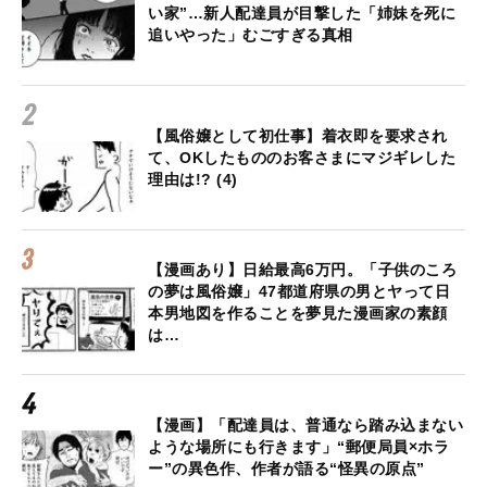
い家”…新人配達員が目撃した「姉妹を死に
追いやった」むごすぎる真相
【風俗嬢として初仕事】着衣即を要求され
て、OKしたもののお客さまにマジギレした
理由は!? (4)
【漫画あり】日給最高6万円。「子供のころ
の夢は風俗嬢」47都道府県の男とヤって日
本男地図を作ることを夢見た漫画家の素顔
は…
【漫画】「配達員は、普通なら踏み込まない
ような場所にも行きます」“郵便局員×ホラ
ー”の異色作、作者が語る“怪異の原点”