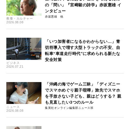
の「問い」『宮﨑駿の詩学』赤坂憲雄 イ
ンタビュー
赤坂憲雄
教養・カルチャー
2026.08.08
「いつ加害者になるかわからない…」青
切符導入で増す大型トラックの不安、自
転車“車道走行時代”に求められる新たな
安全対策
ビジネス
2026.07.21
「沖縄の海でゲーム三昧」「ディズニー
でスマホめぐり親子喧嘩」旅先でスマホ
を手放さない子ども、親はどうする？ 親
も見直したい3つのルール
ニュース
集英社オンライン編集部ニュース班
2026.08.08