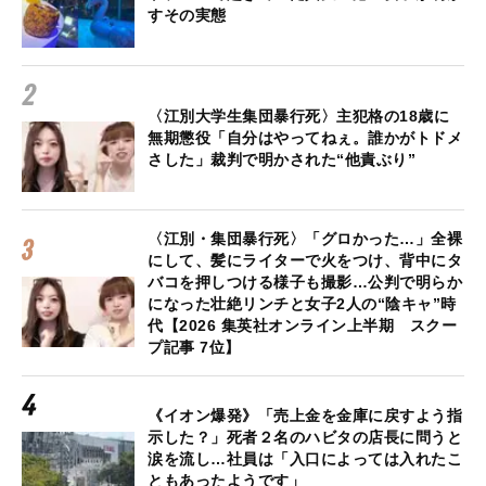
すその実態
〈江別大学生集団暴行死〉主犯格の18歳に
無期懲役「自分はやってねぇ。誰かがトドメ
さした」裁判で明かされた“他責ぶり”
〈江別・集団暴行死〉「グロかった…」全裸
にして、髪にライターで火をつけ、背中にタ
バコを押しつける様子も撮影…公判で明らか
になった壮絶リンチと女子2人の“陰キャ”時
代【2026 集英社オンライン上半期 スクー
プ記事 7位】
《イオン爆発》「売上金を金庫に戻すよう指
示した？」死者２名のハビタの店長に問うと
涙を流し…社員は「入口によっては入れたこ
ともあったようです」