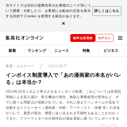
当サイトでは当社の提携先等がお客様のニーズ等につ
いて調査・分析したり、お客様にお勧めの広告を表示
詳しくはこちら
する目的で Cookie を使用する場合があります。
×
無料会員登録
ログイン
新着
ランキング
ニュース
特集
ビジネス
2022.06.17
教養・カルチャー
インボイス制度導入で「あの漫画家の本名がバレ
る」は本当か？
2023年10月１日より導入されるインボイス制度。これについては実質的
増税による収入減少、取引機会の喪失、無駄な事務処理の増加など、す
でに様々な問題点が指摘されている。それに加えてペンネームや芸名で
活動するクリエーター（漫画家・作家・アーティスト・俳優 等）の本名
がバレて、最悪の場合、廃業に追い込まれる可能性もあることがわかっ
てきた。フリーライターの犬飼淳氏が国会質疑に基づいてレポートする