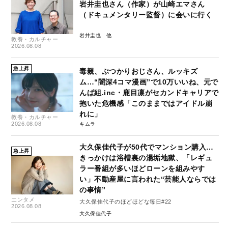
岩井圭也さん（作家）が山崎エマさん
（ドキュメンタリー監督）に会いに行く
岩井圭也
教養・カルチャー
2026.08.08
急上昇
毒親、ぶつかりおじさん、ルッキズ
ム…“闇深4コマ漫画”で10万いいね、元で
んぱ組.inc・鹿目凛がセカンドキャリアで
抱いた危機感「このままではアイドル崩
れに」
教養・カルチャー
2026.08.08
キムラ
大久保佳代子が50代でマンション購入…
急上昇
きっかけは浴槽裏の湯垢地獄、「レギュ
ラー番組が多いほどローンを組みやす
い」不動産屋に言われた“芸能人ならでは
の事情”
エンタメ
大久保佳代子のほどほどな毎日#22
2026.08.08
大久保佳代子