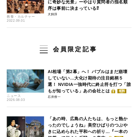
に奇妙な光景」ーやはり質問者の指名順
序は事前に決まっている⁉
犬飼淳
教養・カルチャー
2022.09.01
会員限定記事
AI相場「第2幕」へ！ バブルはまだ崩壊
していない…大化け期待の注目銘柄５
選！ NVIDIA一強時代に終止符を打つ「誰
もが知っている」あの会社とは
有料
ニュース
石井僚一
2026.08.03
「あの時、広島の人たちは、もっと熱か
ったのでしょうね」美空ひばりのつぶや
きに込められた平和への祈り…『一本の