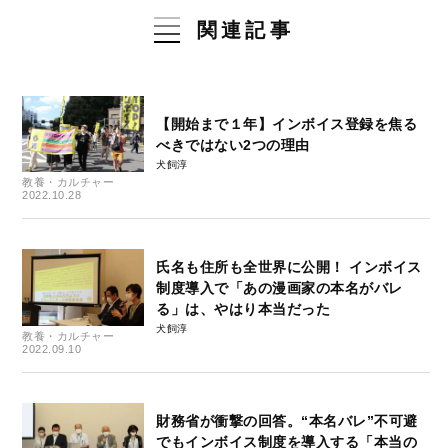
関連記事
【開始まで１年】インボイス登録を焦る
べきではない2つの理由
犬飼淳
教養・カルチャー
2022.10.28
氏名も住所も全世界に公開！ インボイス
制度導入で「あの漫画家の本名がバレ
る」は、やはり本当だった
犬飼淳
教養・カルチャー
2022.09.10
財務省が衝撃の回答。“本名バレ”不可避
でもインボイス制度を導入する「本当の