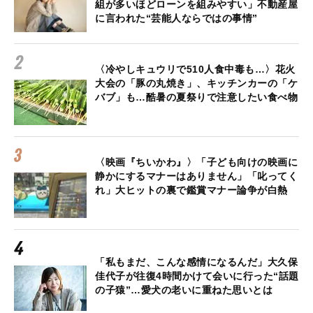
組が多いほどローンを組みやすい」不動産屋
に言われた“芸能人ならではの事情”
〈冷やしキュウリで510人食中毒も…〉花火
大会の「豚の丸焼き」、キッチンカーの「ケ
バブ」も…酷暑の夏祭りで注意したい食べ物
〈映画『ちいかわ』〉「子ども向けの映画に
静かにするマナーはありません」「叱ってく
れ」大ヒットの裏で鑑賞マナー論争が白熱
「私もまだ、こんな感情になるんだ」大久保
佳代子が往復4時間かけて会いに行った“話題
の子猿”…愛犬の老いに重ねた思いとは