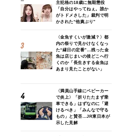
主犯格の18歳に無期懲役
「自分はやってねぇ。誰か
がトドメさした」裁判で明
かされた“他責ぶり”
〈金魚すくいが激減？〉都
内の祭りで見かけなくなっ
た“縁日の定番”…残った金
魚は店じまいの後どこへ行
くのか「長生きする金魚は
あまり見たことがない」
〈満員山手線にベビーカー
で炎上〉「折りたたまず乗
車できる」はずなのに「避
けるべき」「みんなで守る
もの」と賛否…JR東日本が
示した見解