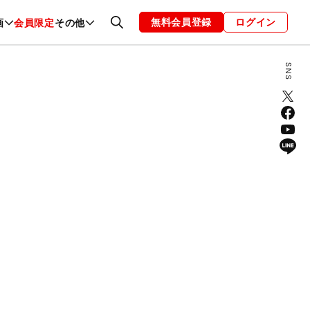
無料会員登録
ログイン
画
会員限定
その他
ファッション
恋愛・結婚
編集部
お知らせ