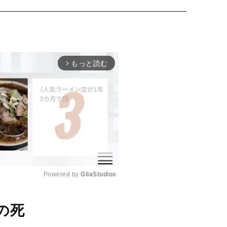
もっと読む
arrow_forward_ios
Powered by 
GliaStudios
M
の死
u