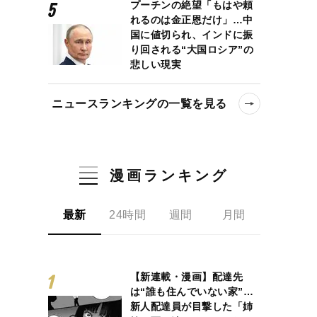
プーチンの絶望「もはや頼
れるのは金正恩だけ」…中
国に値切られ、インドに振
り回される“大国ロシア”の
悲しい現実
ニュースランキングの一覧を見る
漫画ランキング
最新
24時間
週間
月間
【新連載・漫画】配達先
は“誰も住んでいない家”…
新人配達員が目撃した「姉