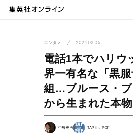
教
2024.03.05
エンタメ
電話1本でハリウ
界一有名な「黒服
組…ブルース・ブ
から生まれた本物
中野充浩
TAP the POP