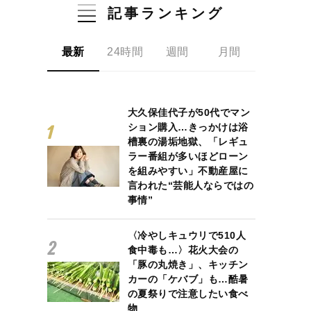
記事ランキング
最新
24時間
週間
月間
大久保佳代子が50代でマン
ション購入…きっかけは浴
槽裏の湯垢地獄、「レギュ
ラー番組が多いほどローン
を組みやすい」不動産屋に
言われた“芸能人ならではの
事情”
〈冷やしキュウリで510人
食中毒も…〉花火大会の
「豚の丸焼き」、キッチン
カーの「ケバブ」も…酷暑
の夏祭りで注意したい食べ
物