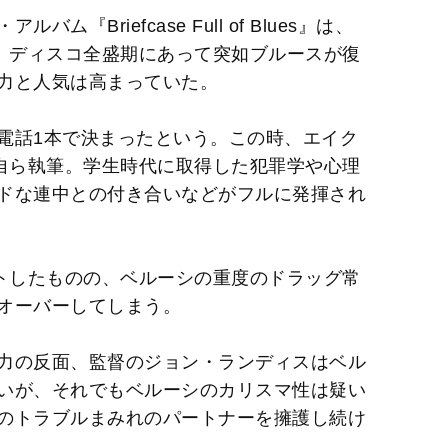
t
Briefcase Full of Blues』は、
e
達。ディスコ全盛期にあって突如ブルースが復
力と人気は高まっていた。
電話1本で決まったという。この時、エイク
を自ら執筆。学生時代に取得した犯罪学や心理
ドな連中との付き合いなどがフルに発揮され
ートしたものの、ベルーシの重度のドラッグ常
オーバーしてしまう。
力の反面、監督のジョン・ランディスはベル
いが、それでもベルーシのカリスマ性は疑い
のトラブルまみれのパートナーを擁護し続け