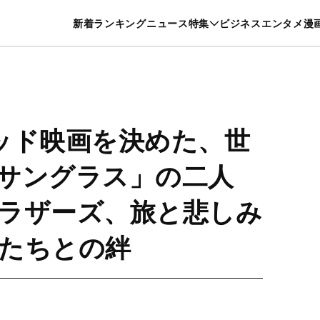
特集一覧を見る
漫画一覧を見る
新着
ランキング
ニュース
特集
ビジネス
エンタメ
漫
養・カルチャー
暮らし
スポーツ
ヘルスケア
美容
グルメ
ッド映画を決めた、世
サングラス」の二人
ラザーズ、旅と悲しみ
たちとの絆