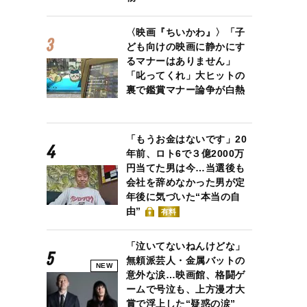
〈映画『ちいかわ』〉「子
ども向けの映画に静かにす
るマナーはありません」
「叱ってくれ」大ヒットの
裏で鑑賞マナー論争が白熱
「もうお金はないです」20
年前、ロト6で３億2000万
円当てた男は今…当選後も
会社を辞めなかった男が定
年後に気づいた“本当の自
由”
有料
「泣いてないねんけどな」
無頼派芸人・金属バットの
NEW
意外な涙…映画館、格闘ゲ
ームで号泣も、上方漫才大
賞で浮上した“疑惑の涙”