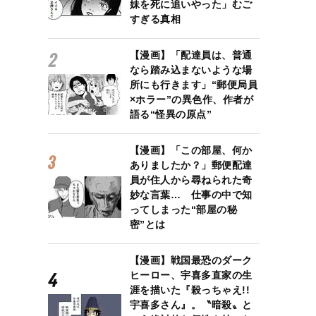
妹を死に追いやった」むご
すぎる真相
【漫画】「配達員は、普通
なら踏み込まないような場
所にも行きます」“郵便局員
×ホラー”の異色作、作者が
語る“怪異の原点”
【漫画】「この部屋、何か
ありましたか？」郵便配達
員が住人から尋ねられた奇
妙な言葉… 仕事の中で知
ってしまった“部屋の秘
密”とは
【漫画】戦国最恐のダーク
ヒーロー、宇喜多直家の生
涯を描いた『殺っちゃえ!!
宇喜多さん』。〝暗殺〟と