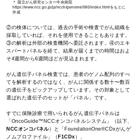
＊ 国立がん研究センター中央病院
https://www.ncc.go.jp/jp/ncch/genome/080/index.htmlをもとに
作成
②の検体については、過去の手術や検査でがん組織を
採取していれば、それを使用できることもあります。
③の解析は外部の検査機関へ委託されます。④のエキ
スパートパネルを経て、結果が届くまでの時間はおよ
そ4週間から6週間ほどが見込まれます。
がん遺伝子パネル検査では、患者のゲノム配列のすべ
てを解析するのではなく、がんに関係する数十〜数百
の遺伝子をピックアップしています。その対象として
選ばれた遺伝子のセットが「パネル」です。
すでに保険診療で用いられるがん遺伝子パネルは
「OncoGuide™NCCオンコパネルシステム」（以下、
NCCオンコパネル
）と「FoundationOne®CDxがんゲ
ノムプロファイル」（
F1CDx
）、