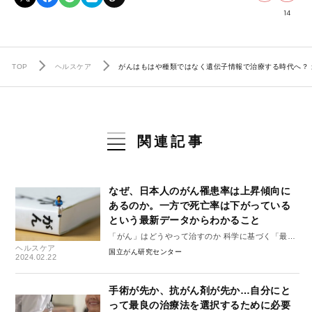
14
TOP
ヘルスケア
がんはもはや種類ではなく遺伝子情報で治療する時代へ？
関連記事
なぜ、日本人のがん罹患率は上昇傾向に
あるのか。一方で死亡率は下がっている
という最新データからわかること
「がん」はどうやって治すのか 科学に基づく「最良
ヘルスケア
の治療」を知る #1
国立がん研究センター
2024.02.22
手術が先か、抗がん剤が先か…自分にと
って最良の治療法を選択するために必要