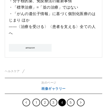
・分子標的薬、免疫療法の最新事情
・「標準治療」=「並の治療」ではない
・「がんの遺伝子情報」に基づく個別化医療のは
じまり ほか
――〈治療を受ける〉〈患者を支える〉全ての人
へ
amazon
ヘルスケア
次のページ
画像ギャラリー
1
2
3
4
5