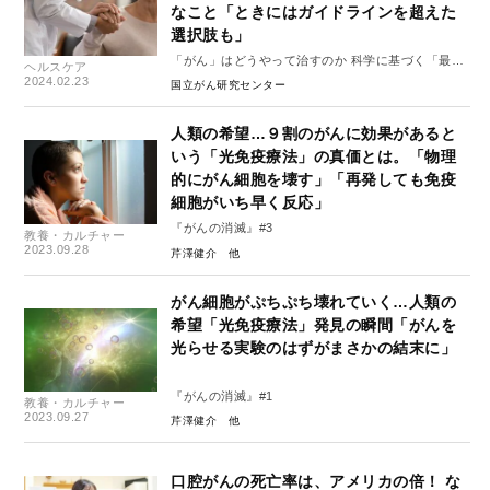
なこと「ときにはガイドラインを超えた
選択肢も」
「がん」はどうやって治すのか 科学に基づく「最良
ヘルスケア
の治療」を知る #2
2024.02.23
国立がん研究センター
人類の希望…９割のがんに効果があると
いう「光免疫療法」の真価とは。「物理
的にがん細胞を壊す」「再発しても免疫
細胞がいち早く反応」
『がんの消滅』#3
教養・カルチャー
2023.09.28
芹澤健介
がん細胞がぷちぷち壊れていく…人類の
希望「光免疫療法」発見の瞬間「がんを
光らせる実験のはずがまさかの結末に」
『がんの消滅』#1
教養・カルチャー
2023.09.27
芹澤健介
口腔がんの死亡率は、アメリカの倍！ な