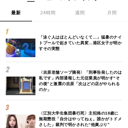
最新
24時間
週間
月間
「泳ぐ人はほとんどいなくて…」猛暑のナイ
トプールで起きていた異変…港区女子が明か
すその実態
〈吉原老舗ソープ摘発〉「刑事告発したのは
私です」内部通報した元従業員が明かす“そ
の後”と激震の吉原「次はどの店がやられる
のか」
〈江別大学生集団暴行死〉主犯格の18歳に
無期懲役「自分はやってねぇ。誰かがトドメ
さした」裁判で明かされた“他責ぶり”