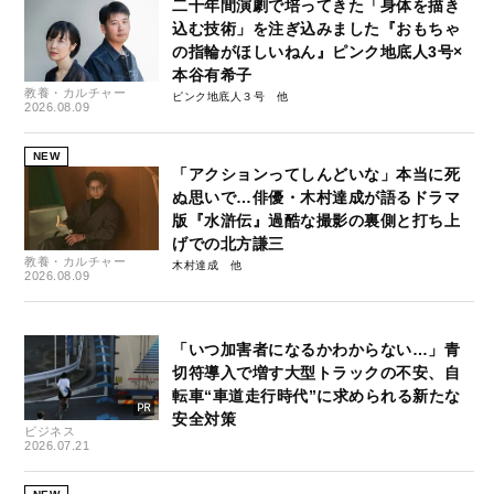
二十年間演劇で培ってきた「身体を描き
込む技術」を注ぎ込みました『おもちゃ
の指輪がほしいねん』ピンク地底人3号×
本谷有希子
教養・カルチャー
ピンク地底人３号
2026.08.09
NEW
「アクションってしんどいな」本当に死
ぬ思いで…俳優・木村達成が語るドラマ
版『水滸伝』過酷な撮影の裏側と打ち上
げでの北方謙三
教養・カルチャー
木村達成
2026.08.09
「いつ加害者になるかわからない…」青
切符導入で増す大型トラックの不安、自
転車“車道走行時代”に求められる新たな
安全対策
ビジネス
2026.07.21