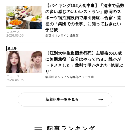
【バイキング192人食中毒】「清潔で品数
の多い感じのいいレストラン」静岡のス
ポーツ宿泊施設内で集団発症…合宿・遠
征の「集団での食事」に知っておきたい
予防策
ニュース
2026.08.08
集英社オンライン編集部
急上昇
〈江別大学生集団暴行死〉主犯格の18歳
に無期懲役「自分はやってねぇ。誰かが
トドメさした」裁判で明かされた“他責ぶ
り”
ニュース
集英社オンライン編集部ニュース班
2026.08.08
新着記事一覧を見る
記事ランキング