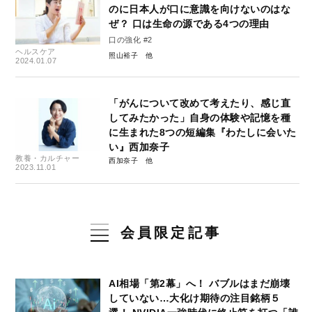
のに日本人が口に意識を向けないのはな
ぜ？ 口は生命の源である4つの理由
口の強化 #2
ヘルスケア
照山裕子
2024.01.07
「がんについて改めて考えたり、感じ直
してみたかった」自身の体験や記憶を種
に生まれた8つの短編集『わたしに会いた
い』西加奈子
教養・カルチャー
西加奈子
2023.11.01
会員限定記事
AI相場「第2幕」へ！ バブルはまだ崩壊
していない…大化け期待の注目銘柄５