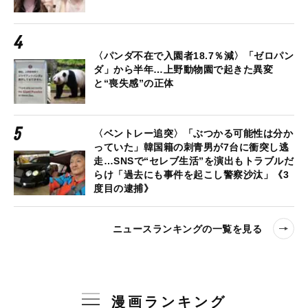
〈パンダ不在で入園者18.7％減〉「ゼロパン
ダ」から半年…上野動物園で起きた異変
と“喪失感”の正体
〈ベントレー追突〉「ぶつかる可能性は分か
っていた」韓国籍の刺青男が7台に衝突し逃
走…SNSで“セレブ生活”を演出もトラブルだ
らけ「過去にも事件を起こし警察沙汰」《3
度目の逮捕》
ニュースランキングの一覧を見る
漫画ランキング