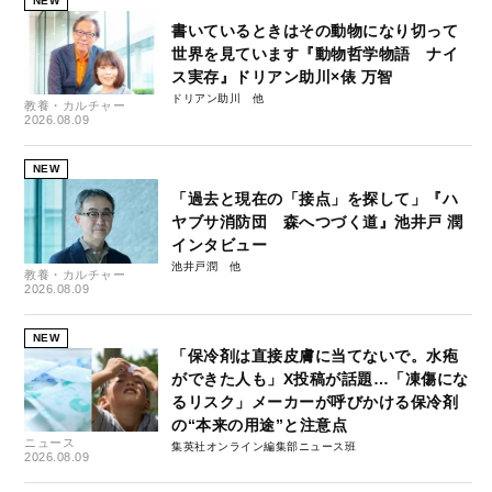
NEW
書いているときはその動物になり切って
世界を見ています『動物哲学物語 ナイ
ス実存』ドリアン助川×俵 万智
ドリアン助川
教養・カルチャー
2026.08.09
NEW
「過去と現在の「接点」を探して」『ハ
ヤブサ消防団 森へつづく道』池井戸 潤
インタビュー
池井戸潤
教養・カルチャー
2026.08.09
NEW
「保冷剤は直接皮膚に当てないで。水疱
ができた人も」X投稿が話題…「凍傷にな
るリスク」メーカーが呼びかける保冷剤
の“本来の用途”と注意点
ニュース
集英社オンライン編集部ニュース班
2026.08.09