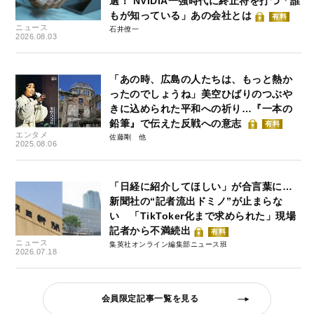
選！ NVIDIA一強時代に終止符を打つ「誰
もが知っている」あの会社とは
有料
ニュース
石井僚一
2026.08.03
「あの時、広島の人たちは、もっと熱か
ったのでしょうね」美空ひばりのつぶや
きに込められた平和への祈り…『一本の
鉛筆』で伝えた反戦への意志
有料
エンタメ
佐藤剛
2025.08.06
「日経に紹介してほしい」が合言葉に…
新聞社の“記者流出ドミノ”が止まらな
い 「TikToker化まで求められた」現場
記者から不満続出
有料
ニュース
集英社オンライン編集部ニュース班
2026.07.18
会員限定記事一覧を見る