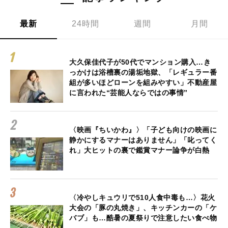
最新
24時間
週間
月間
大久保佳代子が50代でマンション購入…き
っかけは浴槽裏の湯垢地獄、「レギュラー番
組が多いほどローンを組みやすい」不動産屋
に言われた“芸能人ならではの事情”
〈映画『ちいかわ』〉「子ども向けの映画に
静かにするマナーはありません」「叱ってく
れ」大ヒットの裏で鑑賞マナー論争が白熱
〈冷やしキュウリで510人食中毒も…〉花火
大会の「豚の丸焼き」、キッチンカーの「ケ
バブ」も…酷暑の夏祭りで注意したい食べ物