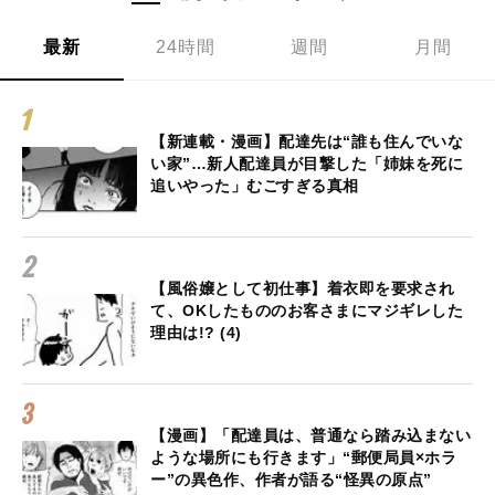
最新
24時間
週間
月間
【新連載・漫画】配達先は“誰も住んでいな
い家”…新人配達員が目撃した「姉妹を死に
追いやった」むごすぎる真相
【風俗嬢として初仕事】着衣即を要求され
て、OKしたもののお客さまにマジギレした
理由は!? (4)
【漫画】「配達員は、普通なら踏み込まない
ような場所にも行きます」“郵便局員×ホラ
ー”の異色作、作者が語る“怪異の原点”