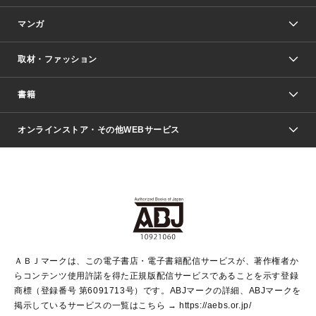
マンガ
取材・ファッション
少年マンガ
週刊少年ジャンプ
書籍
ファッション・美容
青年マンガ
ジャンプSQ.
Seventeen
週刊ヤングジャンプ
オンラインストア・その他WEBサービス
文芸・文庫・総合
芸能・情報・スポーツ
少女マンガ
Vジャンプ
non-no Web
ヤングジャンプ定期購読デジタル
すばる
Myojo
オンラインストア
りぼん
学芸・ノンフィクション・新書
最強ジャンプ
女性マンガ
@BAILA
ヤンジャン＋
小説すばる
週プレNEWS
マーガレット
集英社OTOコンテンツ
集英社 学芸編集部
少年ジャンプ＋
その他WEBサービス
クッキー
ライトノベル・ノベライズ
MAQUIA ONLINE
となりのヤングジャンプ
集英社 文芸ステーション
週プレ グラジャパ！
別冊マーガレット
SHUEISHA MANGA-ART HERITAGE
集英社 ビジネス書
ゼブラック
ココハナ
SHUEISHA ADNAVI
SPUR.JP
集英社Webマガジン Cobalt
グランドジャンプ
web 集英社文庫
キッズ
web Sportiva
マンガMee
ジャンプキャラクターズストア
集英社新書
ジャンプルーキー！
月刊オフィスユー
ＡＢＪマークは、この電子書店・電子書籍配信サービスが、著作権者か
EDITOR'S LAB
LEE
集英社オレンジ文庫
ウルトラジャンプ
青春と読書
パラスポ＋！
らコンテンツ使用許諾を得た正規版配信サービスであることを示す登録
集英社みらい文庫
リマコミ＋
HAPPY PLUS STORE
集英社新書プラス
ジャンプTOON
商標（登録番号 第6091713号）です。ABJマークの詳細、ABJマークを
Marisol
シフォン文庫
アジア人物史
S-KIDS.LAND
マンガMeets
掲示しているサービスの一覧はこちら →
https://aebs.or.jp/
shueisha vox
よみタイ
S-MANGA