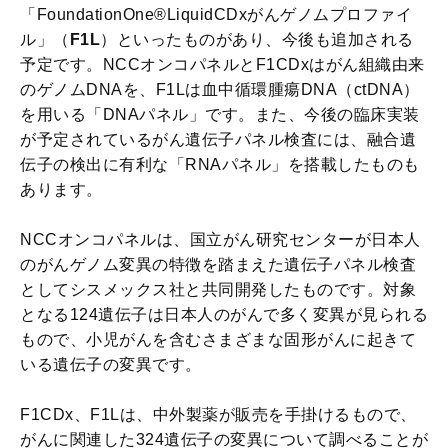
「FoundationOne®LiquidCDxがんゲノムプロファイ
ル」（
F1L
）といったものがあり、今後も追加される
予定です。NCCオンコパネルとF1CDxはがん組織由来
のゲノムDNAを、F1Lは血中循環腫瘍DNA（ctDNA）
を用いる「DNAパネル」です。また、今後の臨床実装
が予定されているがん遺伝子パネル検査には、融合遺
伝子の検出に有利な「RNAパネル」を搭載したものも
あります。
NCCオンコパネルは、国立がん研究センターが日本人
のがんゲノム変異の特徴を踏まえた遺伝子パネル検査
としてシスメックス社と共同開発したものです。対象
となる124遺伝子は日本人のがんで多く変異が見られる
もので、小児がんを含むさまざまな固形がんに起きて
いる遺伝子の変異です。
F1CDx、F1Lは、中外製薬が販売を手掛けるもので、
がんに関連した324遺伝子の変異について調べることが