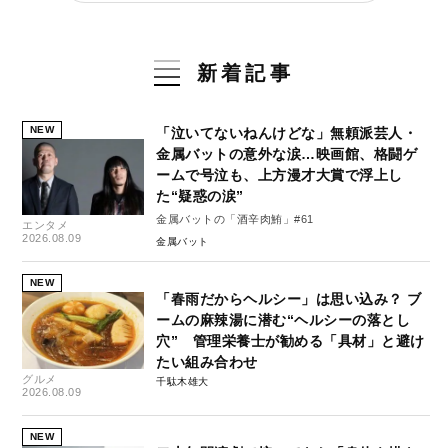
新着記事
NEW
「泣いてないねんけどな」無頼派芸人・
金属バットの意外な涙…映画館、格闘ゲ
ームで号泣も、上方漫才大賞で浮上し
た“疑惑の涙”
金属バットの「酒辛肉鮪」#61
エンタメ
2026.08.09
金属バット
NEW
「春雨だからヘルシー」は思い込み？ ブ
ームの麻辣湯に潜む“ヘルシーの落とし
穴” 管理栄養士が勧める「具材」と避け
たい組み合わせ
グルメ
千駄木雄大
2026.08.09
NEW