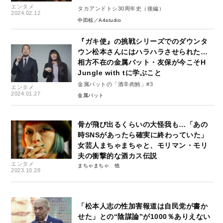
エンタメ
タカアンドトシ30周年史（後編）
2024.02.12
中田椋／A4studio
『ガキ使』の挑戦シリーズでのダウンタ
ウン松本さんにはハラハラさせられた…
相方不在の金属バット・友保が今こそH
Jungle with tに学ぶこと
金属バットの「酒辛肉鮪」#3
エンタメ
2024.01.27
金属バット
骨が飛び出るくらいの大怪我も…「あの
時SNSがあったら確実に終わっていた」
女芸人まちゃまちゃと、モリマン・モリ
夫の衝撃的な酒カス伝説
エンタメ
まちゃまちゃ
2023.10.28
「松本人志の性加害報道は自民党が書か
せた」との“陰謀論”が1000％ありえない