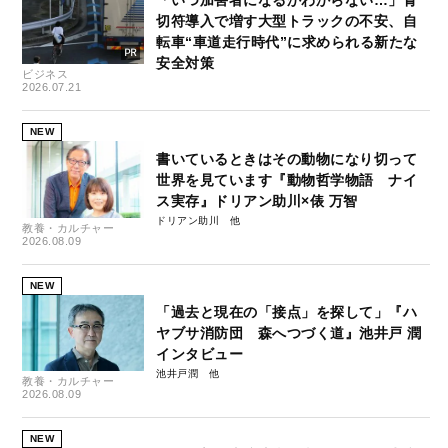
切符導入で増す大型トラックの不安、自
転車“車道走行時代”に求められる新たな
安全対策
ビジネス
2026.07.21
NEW
書いているときはその動物になり切って
世界を見ています『動物哲学物語 ナイ
ス実存』ドリアン助川×俵 万智
ドリアン助川
教養・カルチャー
2026.08.09
NEW
「過去と現在の「接点」を探して」『ハ
ヤブサ消防団 森へつづく道』池井戸 潤
インタビュー
池井戸潤
教養・カルチャー
2026.08.09
NEW