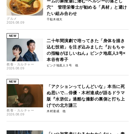
ームの麻辣湯に潜む“ヘルシーの落とし
穴” 管理栄養士が勧める「具材」と避け
たい組み合わせ
グルメ
千駄木雄大
2026.08.09
NEW
二十年間演劇で培ってきた「身体を描き
込む技術」を注ぎ込みました『おもちゃ
の指輪がほしいねん』ピンク地底人3号×
本谷有希子
教養・カルチャー
ピンク地底人３号
2026.08.09
NEW
「アクションってしんどいな」本当に死
ぬ思いで…俳優・木村達成が語るドラマ
版『水滸伝』過酷な撮影の裏側と打ち上
げでの北方謙三
教養・カルチャー
木村達成
2026.08.09
「いつ加害者になるかわからない…」青