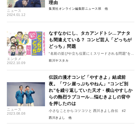
理由
集英社オンライン編集部ニュース班
ニュース
2024.01.12
なすなかにし、タカアンドトシ…アナタ
も間違えている？ コンビ芸人「どっちが
どっち」問題
“名前の並びや立ち位置にミスリードされる問題”を検
エンタメ
証
前川ヤスタカ
2022.10.09
伝説の漫才コンビ「やすきよ」結成前
夜。「ワシ崖っぷちやねん」“コンビ別
れ”を繰り返していた天才・横山やすしか
らの熱烈ラブコール…悩むきよしの背中
を押したのは
ニュース
小さなことからコツコツと 西川きよし自伝 ♯2
2023.08.08
西川きよし