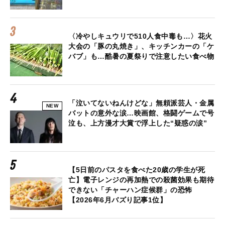
〈冷やしキュウリで510人食中毒も…〉花火
大会の「豚の丸焼き」、キッチンカーの「ケ
バブ」も…酷暑の夏祭りで注意したい食べ物
「泣いてないねんけどな」無頼派芸人・金属
NEW
バットの意外な涙…映画館、格闘ゲームで号
泣も、上方漫才大賞で浮上した“疑惑の涙”
【5日前のパスタを食べた20歳の学生が死
亡】電子レンジの再加熱での殺菌効果も期待
できない「チャーハン症候群」の恐怖
【2026年6月バズり記事1位】