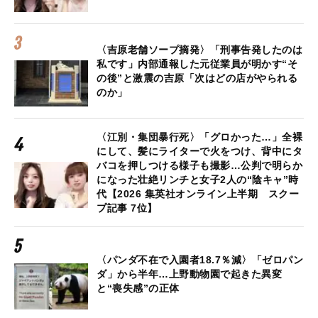
〈吉原老舗ソープ摘発〉「刑事告発したのは
私です」内部通報した元従業員が明かす“そ
の後”と激震の吉原「次はどの店がやられる
のか」
〈江別・集団暴行死〉「グロかった…」全裸
にして、髪にライターで火をつけ、背中にタ
バコを押しつける様子も撮影…公判で明らか
になった壮絶リンチと女子2人の“陰キャ”時
代【2026 集英社オンライン上半期 スクー
プ記事 7位】
〈パンダ不在で入園者18.7％減〉「ゼロパン
ダ」から半年…上野動物園で起きた異変
と“喪失感”の正体