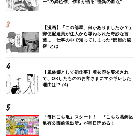
ー”の異色作、作者が語る“怪異の原点”
【漫画】「この部屋、何かありましたか？」
郵便配達員が住人から尋ねられた奇妙な言
葉… 仕事の中で知ってしまった“部屋の秘
密”とは
【風俗嬢として初仕事】着衣即を要求され
て、OKしたもののお客さまにマジギレした
理由は!? (4)
「毎日こち亀」スタート！ 『こちら葛飾区
亀有公園前派出所』が毎日読める！