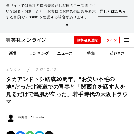
当サイトでは当社の提携先等がお客様のニーズ等につ
いて調査・分析したり、お客様にお勧めの広告を表示
詳しくはこちら
する目的で Cookie を使用する場合があります。
×
無料会員登録
ログイン
新着
ランキング
ニュース
特集
ビジネス
2024.02.12
エンタメ
タカアンドトシ結成30周年、“お笑い不毛の
地”だった北海道での青春と「関西弁を話す人を
見るだけで鳥肌が立った」若手時代の大阪トラウ
マ
中田椋／A4studio