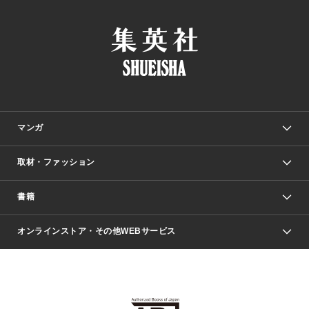
マンガ
取材・ファッション
少年マンガ
週刊少年ジャンプ
書籍
ファッション・美容
青年マンガ
ジャンプSQ.
Seventeen
週刊ヤングジャンプ
オンラインストア・その他WEBサービス
文芸・文庫・総合
芸能・情報・スポーツ
少女マンガ
Vジャンプ
non-no Web
ヤングジャンプ定期購読デジタル
すばる
Myojo
オンラインストア
りぼん
学芸・ノンフィクション・新書
最強ジャンプ
女性マンガ
@BAILA
ヤンジャン＋
小説すばる
週プレNEWS
マーガレット
集英社OTOコンテンツ
集英社 学芸編集部
少年ジャンプ＋
その他WEBサービス
クッキー
ライトノベル・ノベライズ
MAQUIA ONLINE