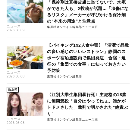
「保冷剤は直接皮膚に当てないで。水疱
ができた人も」X投稿が話題…「凍傷にな
るリスク」メーカーが呼びかける保冷剤
の“本来の用途”と注意点
ニュース
集英社オンライン編集部ニュース班
2026.08.09
【バイキング192人食中毒】「清潔で品数
の多い感じのいいレストラン」静岡のス
ポーツ宿泊施設内で集団発症…合宿・遠
征の「集団での食事」に知っておきたい
予防策
ニュース
2026.08.08
集英社オンライン編集部
急上昇
〈江別大学生集団暴行死〉主犯格の18歳
に無期懲役「自分はやってねぇ。誰かが
トドメさした」裁判で明かされた“他責ぶ
り”
ニュース
集英社オンライン編集部ニュース班
2026.08.08