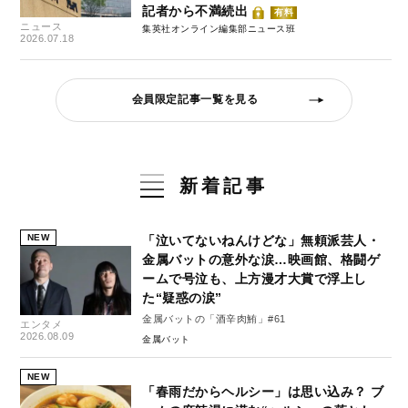
記者から不満続出
有料
ニュース
集英社オンライン編集部ニュース班
2026.07.18
会員限定記事一覧を見る
新着記事
NEW
「泣いてないねんけどな」無頼派芸人・
金属バットの意外な涙…映画館、格闘ゲ
ームで号泣も、上方漫才大賞で浮上し
た“疑惑の涙”
金属バットの「酒辛肉鮪」#61
エンタメ
2026.08.09
金属バット
NEW
「春雨だからヘルシー」は思い込み？ ブ