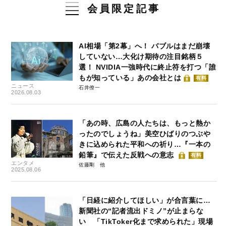
会員限定記事
AI相場「第2幕」へ！ バブルはまだ崩壊
していない…大化け期待の注目銘柄５
選！ NVIDIA一強時代に終止符を打つ「誰
もが知っている」あの会社とは
有料
ニュース
石井僚一
2026.08.03
「あの時、広島の人たちは、もっと熱か
ったのでしょうね」美空ひばりのつぶや
きに込められた平和への祈り…『一本の
鉛筆』で伝えた反戦への意志
有料
エンタメ
佐藤剛
2025.08.06
「日経に紹介してほしい」が合言葉に…
新聞社の“記者流出ドミノ”が止まらな
い 「TikToker化まで求められた」現場