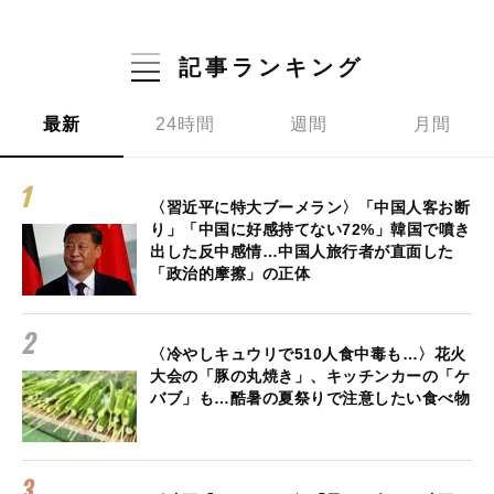
記事ランキング
最新
24時間
週間
月間
〈習近平に特大ブーメラン〉「中国人客お断
り」「中国に好感持てない72%」韓国で噴き
出した反中感情…中国人旅行者が直面した
「政治的摩擦」の正体
〈冷やしキュウリで510人食中毒も…〉花火
大会の「豚の丸焼き」、キッチンカーの「ケ
バブ」も…酷暑の夏祭りで注意したい食べ物