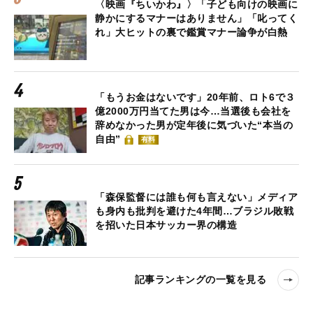
〈映画『ちいかわ』〉「子ども向けの映画に
静かにするマナーはありません」「叱ってく
れ」大ヒットの裏で鑑賞マナー論争が白熱
「もうお金はないです」20年前、ロト6で３
億2000万円当てた男は今…当選後も会社を
辞めなかった男が定年後に気づいた“本当の
自由”
有料
「森保監督には誰も何も言えない」メディア
も身内も批判を避けた4年間…ブラジル敗戦
を招いた日本サッカー界の構造
記事ランキングの一覧を見る