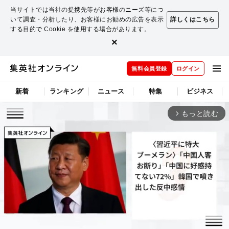
当サイトでは当社の提携先等がお客様のニーズ等につ
いて調査・分析したり、お客様にお勧めの広告を表示
詳しくはこちら
する目的で Cookie を使用する場合があります。
×
無料会員登録
ログイン
新着
ランキング
ニュース
特集
ビジネス
もっと読む
arrow_forward_ios