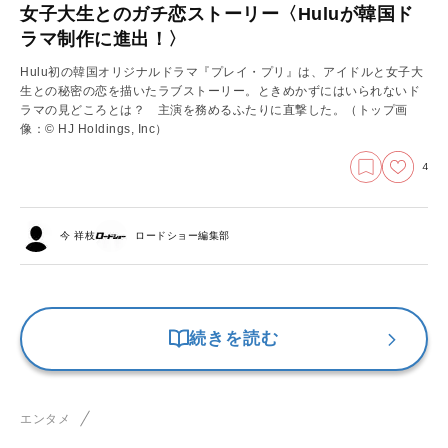
女子大生とのガチ恋ストーリー〈Huluが韓国ド
ラマ制作に進出！〉
Hulu初の韓国オリジナルドラマ『プレイ・プリ』は、アイドルと女子大
生との秘密の恋を描いたラブストーリー。ときめかずにはいられないド
ラマの見どころとは？ 主演を務めるふたりに直撃した。（トップ画
像：© HJ Holdings, Inc）
4
今 祥枝
ロードショー編集部
続きを読む
エンタメ