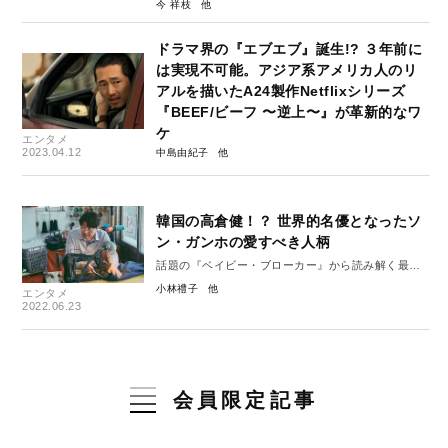
今 祥枝
ドラマ界の『エブエブ』誕生!? ３年前に
は実現不可能。アジア系アメリカ人のリ
アルを描いたA24製作Netflixシリーズ
『BEEF/ビーフ 〜逆上〜』が革新的なワ
ケ
エンタメ
2023.04.12
中島由紀子
韓国の高倉健！？ 世界的名優となったソ
ン・ガンホの愛すべき人柄
話題の『ベイビー・ブローカー』から読み解く最新
の韓国社会と映画界
小林禮子
エンタメ
2022.06.23
会員限定記事