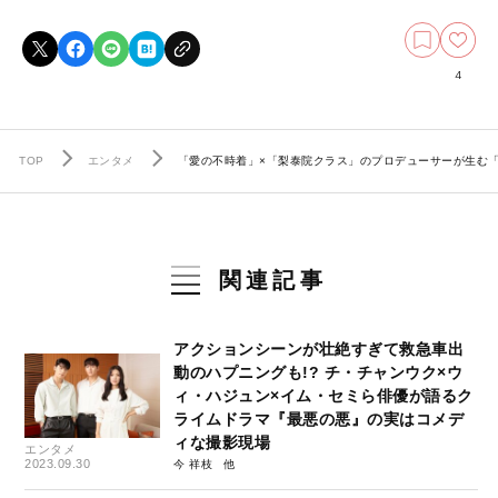
4
TOP
エンタメ
「愛の不時着」×「梨泰院クラス」のプロデューサーが生む「
関連記事
アクションシーンが壮絶すぎて救急車出
動のハプニングも!? チ・チャンウク×ウ
ィ・ハジュン×イム・セミら俳優が語るク
ライムドラマ『最悪の悪』の実はコメデ
ィな撮影現場
エンタメ
2023.09.30
今 祥枝