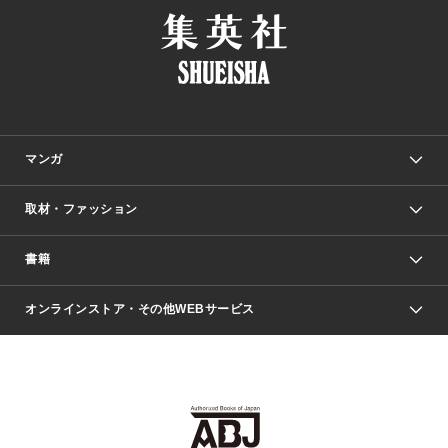
マンガ
取材・ファッション
少年マンガ
週刊少年ジャンプ
書籍
ファッション・美容
青年マンガ
ジャンプSQ.
Seventeen
週刊ヤングジャンプ
オンラインストア・その他WEBサービス
文芸・文庫・総合
芸能・情報・スポーツ
少女マンガ
Vジャンプ
non-no Web
ヤングジャンプ定期購読デジタル
すばる
Myojo
オンラインストア
りぼん
学芸・ノンフィクション・新書
最強ジャンプ
女性マンガ
@BAILA
ヤンジャン＋
小説すばる
週プレNEWS
マーガレット
集英社OTOコンテンツ
集英社 学芸編集部
少年ジャンプ＋
その他WEBサービス
クッキー
ライトノベル・ノベライズ
MAQUIA ONLINE
となりのヤングジャンプ
集英社 文芸ステーション
週プレ グラジャパ！
別冊マーガレット
SHUEISHA MANGA-ART HERITAGE
集英社 ビジネス書