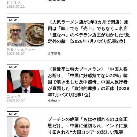
ビジネス
2026.07.21
NEW
〈人気ラーメン店が1年3カ月で閉店〉原
因は「味」でも「売上」でもなく…名店
「渡なべ」のベテラン店主が明かした“想
定外の敵”【2026年7月バズり記事2位】
教養・カルチャー
2026.08.07
井手隊長
NEW
〈習近平に特大ブーメラン〉「中国人客
お断り」「中国に好感持てない72%」韓
国で噴き出した反中感情…中国人旅行者
が直面した「政治的摩擦」の正体【2026
年7月バズり記事1位】
ニュース
2026.08.07
小倉健一
NEW
プーチンの絶望「もはや頼れるのは金正
恩だけ」…中国に値切られ、インドに振
り回される“大国ロシア”の悲しい現実