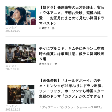
【韓ドラ】発達障害の天才弁護士、実写
＋立体アニメ、王朝お受験、究極の純
愛……お正月にまとめて見たい韓国ドラ
マベスト5
エンタメ
山﨑敦子
2023.01.02
チゲにプルコギ、キムチにチキン…空腹
時の鑑賞には厳重注意。飯テロ韓国映画
５選
清水久美子
エンタメ
2022.10.09
【画像多数】『オールドボーイ』のチ
ェ・ミンシクが26年ぶりにドラマ出演。
ソン・ソック、ホ・ソンテら韓国スター
集結のドラマ『カジノ』がスゴすぎる！
エンタメ
「ディズニー・コンテンツ・ショーケース2022」レ
2022.12.28
ポート４