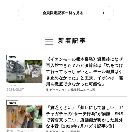
会員限定記事一覧を見る
新着記事
NEW
《イオンモール熊本爆発》避難後になぜ
再入館できた？ハビタ幹部は「気をつけ
て行ってらっしゃいと…モール職員は引
き止めなかった」と主張、イオンは「運
用を徹底できなかった可能性」
ニュース
2026.08.07
集英社オンライン編集部ニュース班
NEW
「貧乏くさい」「禁止にしてほしい」ガ
チャガチャの“サーチ行為”が物議 SNS
で賛否真っ二つ、店舗側が明かした意外
な本音【2026年7月バズり記事5位】
教養・カルチャー
集英社オンライン編集部