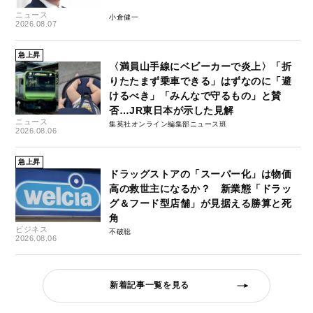
ニュース
小倉健一
2026.08.07
急上昇
〈満員山手線にベビーカーで炎上〉「折
りたたまず乗車できる」はずなのに「避
けるべき」「みんなで守るもの」と賛
否…JR東日本が示した見解
ニュース
集英社オンライン編集部ニュース班
2026.08.06
急上昇
ドラッグストアの「スーパー化」は物価
高の救世主になるか？ 新業態「ドラッ
グ＆フード型店舗」が見据える勝算と死
角
ビジネス
不破聡
2026.08.06
新着記事一覧を見る