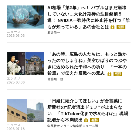
AI相場「第2幕」へ！ バブルはまだ崩壊
していない…大化け期待の注目銘柄５
選！ NVIDIA一強時代に終止符を打つ「誰
もが知っている」あの会社とは
有料
ニュース
石井僚一
2026.08.03
「あの時、広島の人たちは、もっと熱か
ったのでしょうね」美空ひばりのつぶや
きに込められた平和への祈り…『一本の
鉛筆』で伝えた反戦への意志
有料
エンタメ
佐藤剛
2025.08.06
「日経に紹介してほしい」が合言葉に…
新聞社の“記者流出ドミノ”が止まらな
い 「TikToker化まで求められた」現場
記者から不満続出
有料
ニュース
集英社オンライン編集部ニュース班
2026.07.18