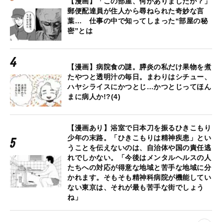
【漫画】「この部屋、何かありましたか？」
郵便配達員が住人から尋ねられた奇妙な言
葉… 仕事の中で知ってしまった“部屋の秘
密”とは
【漫画】病院食の謎。膵炎の私だけ果物を煮
たやつと透明汁の毎日。まわりはシチュー、
ハヤシライスにかつとじ…かつとじってほん
まに病人か!?(4)
【漫画あり】浴室で日本刀を振るひきこもり
少年の末路。「ひきこもりは精神疾患」とい
うことを伝えないのは、自治体や国の責任逃
れでしかない。「今後はメンタルヘルスの人
たちへの対応が得意な地域と苦手な地域に分
かれます。そもそも精神科病院が機能してい
ない東京は、それが最も苦手な街でしょう
ね」