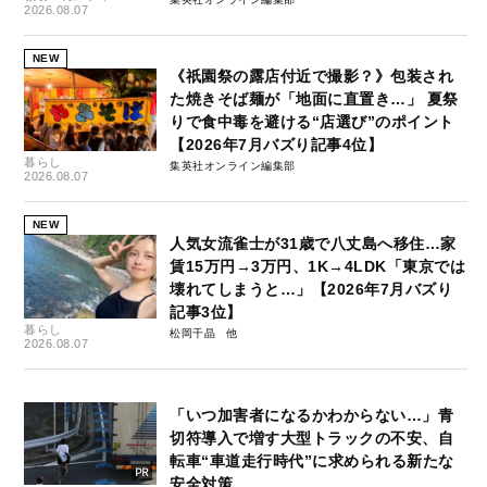
2026.08.07
NEW
《祇園祭の露店付近で撮影？》包装され
た焼きそば麺が「地面に直置き…」 夏祭
りで食中毒を避ける“店選び”のポイント
【2026年7月バズり記事4位】
暮らし
集英社オンライン編集部
2026.08.07
NEW
人気女流雀士が31歳で八丈島へ移住…家
賃15万円→3万円、1K→4LDK「東京では
壊れてしまうと…」【2026年7月バズり
記事3位】
暮らし
松岡千晶
2026.08.07
「いつ加害者になるかわからない…」青
切符導入で増す大型トラックの不安、自
転車“車道走行時代”に求められる新たな
安全対策