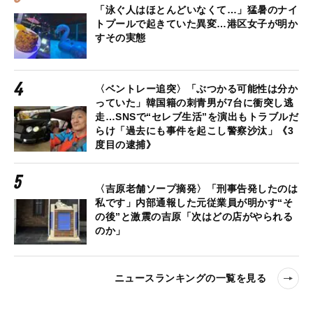
「泳ぐ人はほとんどいなくて…」猛暑のナイ
トプールで起きていた異変…港区女子が明か
すその実態
〈ベントレー追突〉「ぶつかる可能性は分か
っていた」韓国籍の刺青男が7台に衝突し逃
走…SNSで“セレブ生活”を演出もトラブルだ
らけ「過去にも事件を起こし警察沙汰」《3
度目の逮捕》
〈吉原老舗ソープ摘発〉「刑事告発したのは
私です」内部通報した元従業員が明かす“そ
の後”と激震の吉原「次はどの店がやられる
のか」
ニュースランキングの一覧を見る