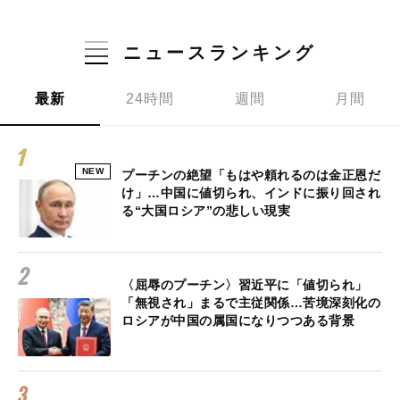
ニュースランキング
最新
24時間
週間
月間
NEW
プーチンの絶望「もはや頼れるのは金正恩だ
け」…中国に値切られ、インドに振り回され
る“大国ロシア”の悲しい現実
〈屈辱のプーチン〉習近平に「値切られ」
「無視され」まるで主従関係…苦境深刻化の
ロシアが中国の属国になりつつある背景