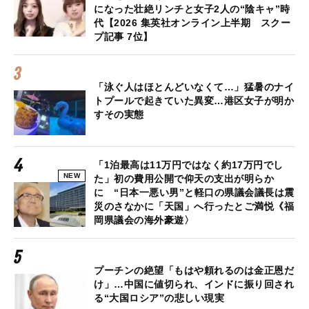
になった壮絶リンチと女子2人の“陰キャ”時
代【2026 集英社オンライン上半期 スクー
プ記事 7位】
「泳ぐ人はほとんどいなくて…」猛暑のナイ
トプールで起きていた異変…港区女子が明か
すその実態
「1泊最高は11万円ではなく約17万円でし
NEW
た」初の費用公開で仰天の支出が明らか
に “日本一悪い男”と軽口の県議会議長は震
災のさなかに「天国」へ行ったとご満悦《福
岡県議会の海外豪遊〉
プーチンの絶望「もはや頼れるのは金正恩だ
け」…中国に値切られ、インドに振り回され
る“大国ロシア”の悲しい現実