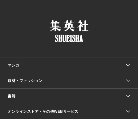
マンガ
取材・ファッション
少年マンガ
週刊少年ジャンプ
書籍
ファッション・美容
青年マンガ
ジャンプSQ.
Seventeen
週刊ヤングジャンプ
オンラインストア・その他WEBサービス
文芸・文庫・総合
芸能・情報・スポーツ
少女マンガ
Vジャンプ
non-no Web
ヤングジャンプ定期購読デジタル
すばる
Myojo
オンラインストア
りぼん
学芸・ノンフィクション・新書
最強ジャンプ
女性マンガ
@BAILA
ヤンジャン＋
小説すばる