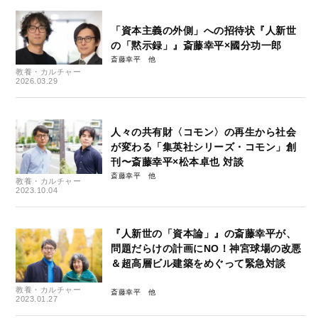
「資本主義の外側」への招待状『人新世
の「黙示録」』斎藤幸平×國分功一郎
斎藤幸平
教養・カルチャー
2026.03.29
人々の共有財〈コモン〉の再生から社会
が変わる「集英社シリーズ・コモン」創
刊〜斎藤幸平×松本卓也 対談
斎藤幸平
教養・カルチャー
2023.10.04
『人新世の「資本論」』の斎藤幸平が、
問題だらけの計画にNO！神宮球場の改悪
＆超高層ビル建築をめぐって緊急対談
教養・カルチャー
斎藤幸平
2023.01.27