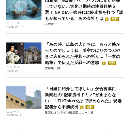
AI相場「第2幕」へ！ バブルはまだ崩壊
していない…大化け期待の注目銘柄５
選！ NVIDIA一強時代に終止符を打つ「誰
もが知っている」あの会社とは
有料
ニュース
石井僚一
2026.08.03
「あの時、広島の人たちは、もっと熱か
ったのでしょうね」美空ひばりのつぶや
きに込められた平和への祈り…『一本の
鉛筆』で伝えた反戦への意志
有料
エンタメ
佐藤剛
2025.08.06
「日経に紹介してほしい」が合言葉に…
新聞社の“記者流出ドミノ”が止まらな
い 「TikToker化まで求められた」現場
記者から不満続出
有料
ニュース
集英社オンライン編集部ニュース班
2026.07.18