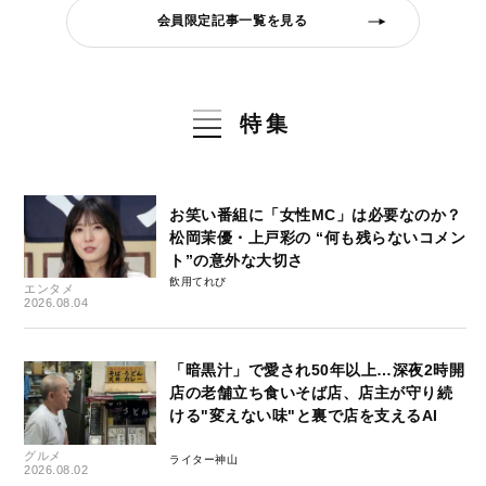
会員限定記事一覧を見る
特集
お笑い番組に「女性MC」は必要なのか？
松岡茉優・上戸彩の “何も残らないコメン
ト”の意外な大切さ
飲用てれび
エンタメ
2026.08.04
「暗黒汁」で愛され50年以上…深夜2時開
店の老舗立ち食いそば店、店主が守り続
ける"変えない味"と裏で店を支えるAI
グルメ
ライター神山
2026.08.02