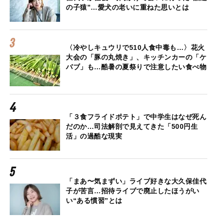
の子猿”…愛犬の老いに重ねた思いとは
〈冷やしキュウリで510人食中毒も…〉花火
大会の「豚の丸焼き」、キッチンカーの「ケ
バブ」も…酷暑の夏祭りで注意したい食べ物
「３食フライドポテト」で中学生はなぜ死ん
だのか…司法解剖で見えてきた「500円生
活」の過酷な現実
「まあ〜気まずい」ライブ好きな大久保佳代
子が苦言…招待ライブで廃止したほうがい
い“ある慣習”とは