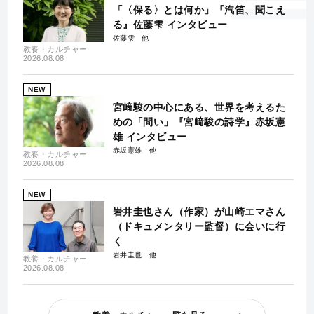
「〈保る〉とは何か」『汽笛、聞こえ
る』佐藤雫 インタビュー
佐藤雫
教養・カルチャー
2026.08.08
NEW
宮﨑駿の中心にある、世界を考えるた
めの「問い」『宮﨑駿の詩学』赤坂憲
雄 インタビュー
赤坂憲雄
教養・カルチャー
2026.08.08
NEW
岩井圭也さん（作家）が山崎エマさん
（ドキュメンタリー監督）に会いに行
く
岩井圭也
教養・カルチャー
2026.08.08