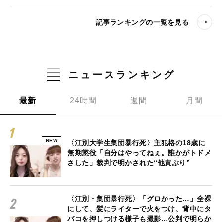
記事ランキングの一覧を見る
ニュースランキング
最新
24時間
週間
月間
NEW
〈江別大学生集団暴行死〉主犯格の18歳に
無期懲役「自分はやってねぇ。誰かがトドメ
さした」裁判で明かされた“他責ぶり”
〈江別・集団暴行死〉「グロかった…」全裸
にして、髪にライターで火をつけ、背中にタ
バコを押しつける様子も撮影…公判で明らか