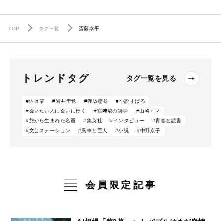
TOP
タグ一覧
斎藤幸平
トレンドタグ
タグ一覧を見る
#佐藤雫
#岩井圭也
#赤坂憲雄
#小説すばる
#会いたい人に会いに行く
#宮﨑駿の詩学
#山崎エマ
#旅から生まれた名画
#集英社
#インタビュー
#青春と読書
#文芸ステーション
#風車と巨人
#小説
#中野京子
会員限定記事