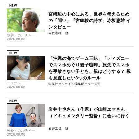
NEW
宮﨑駿の中心にある、世界を考えるため
の「問い」『宮﨑駿の詩学』赤坂憲雄 イ
ンタビュー
赤坂憲雄
教養・カルチャー
2026.08.08
NEW
「沖縄の海でゲーム三昧」「ディズニー
でスマホめぐり親子喧嘩」旅先でスマホ
を手放さない子ども、親はどうする？ 親
も見直したい3つのルール
ニュース
集英社オンライン編集部ニュース班
2026.08.08
NEW
岩井圭也さん（作家）が山崎エマさん
（ドキュメンタリー監督）に会いに行く
岩井圭也
教養・カルチャー
2026.08.08