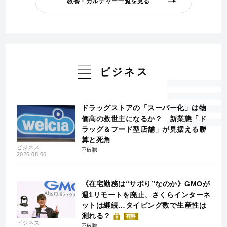
教養・カルチャー一覧を見る
ビジネス
ドラッグストアの「スーパー化」は物
価高の救世主になるか？ 新業態「ド
ラッグ＆フード型店舗」が見据える勝
算と死角
ビジネス
不破聡
2026.08.06
《在宅勤務は“サボり”なのか》GMOが
週1リモートを廃止、さくらインターネ
ットは継続…タイピング数で生産性は
測れる？
有料
ビジネス
不破聡