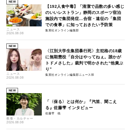
NEW
【192人食中毒】「清潔で品数の多い感じ
のいいレストラン」静岡のスポーツ宿泊
施設内で集団発症…合宿・遠征の「集団
での食事」に知っておきたい予防策
ニュース
集英社オンライン編集部
2026.08.08
NEW
〈江別大学生集団暴行死〉主犯格の18歳
に無期懲役「自分はやってねぇ。誰かが
トドメさした」裁判で明かされた“他責ぶ
り”
ニュース
集英社オンライン編集部ニュース班
2026.08.08
NEW
「〈保る〉とは何か」『汽笛、聞こえ
る』佐藤雫 インタビュー
佐藤雫
教養・カルチャー
2026.08.08