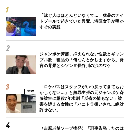
「泳ぐ人はほとんどいなくて…」猛暑のナイ
トプールで起きていた異変…港区女子が明か
すその実態
ジャンポケ斉藤、抑えられない性欲とギャン
ブル欲…粗品の「俺なんとかしますから」発
言の背景とシソンヌ長谷川の涙のワケ
「ロケバスはスタッフがいつ戻ってきてもお
NEW
かしくない…」と無罪主張の元ジャンポケ斉
藤被告に懲役7年求刑「反省の情もない」被
害を訴える女性は「ハニトラ扱いされ…絶対
許せない」
〈吉原老舗ソープ摘発〉「刑事告発したのは