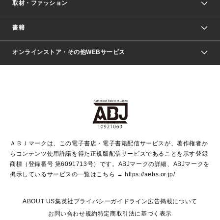
取材・ファッション
少年マンガ
週刊少年ジャンプ
書籍
ファッション・美容
青年マンガ
ジャンプSQ.
Seventeen
週刊ヤングジャンプ
オンラインストア・その他WEBサービス
文芸・文庫・総合
芸能・情報・スポーツ
少女マンガ
Vジャンプ
non-no Web
ヤングジャンプ定期購読デジタル
すばる
Myojo
オンラインストア
りぼん
学芸・ノンフィクション・新書
最強ジャンプ
女性マンガ
@BAILA
ヤンジャン＋
小説すばる
週プレNEWS
マーガレット
集英社OTOコンテンツ
集英社 学芸編集部
少年ジャンプ＋
その他WEBサービス
クッキー
ライトノベル・ノベライズ
MAQUIA ONLINE
となりのヤングジャンプ
集英社 文芸ステーション
週プレ グラジャパ！
別冊マーガレット
SHUEISHA MANGA-ART HERITAGE
集英社 ビジネス書
ゼブラック
ココハナ
SHUEISHA ADNAVI
SPUR.JP
集英社Webマガジン Cobalt
グランドジャンプ
web 集英社文庫
キッズ
web Sportiva
マンガMee
ジャンプキャラクターズストア
集英社新書
ジャンプルーキー！
月刊オフィスユー
ＡＢＪマークは、この電子書店・電子書籍配信サービスが、著作権者か
EDITOR'S LAB
LEE
集英社オレンジ文庫
ウルトラジャンプ
青春と読書
パラスポ＋！
らコンテンツ使用許諾を得た正規版配信サービスであることを示す登録
集英社みらい文庫
リマコミ＋
HAPPY PLUS STORE
集英社新書プラス
ジャンプTOON
商標（登録番号 第6091713号）です。ABJマークの詳細、ABJマークを
Marisol
シフォン文庫
アジア人物史
S-KIDS.LAND
マンガMeets
掲示しているサービスの一覧はこちら →
https://aebs.or.jp/
shueisha vox
よみタイ
S-MANGA
Web éclat
ダッシュエックス文庫
LEEマルシェ
kotoba
集英社ジャンプリミックス
ABOUT US
集英社プライバシーガイドライン
広告掲載について
T JAPAN:The New York Times Style Magazine
JUMP j BOOKS
お問い合わせ
規約
特定商取引法に基づく表示
SHOP Marisol
e!集英社
集英社コミック文庫