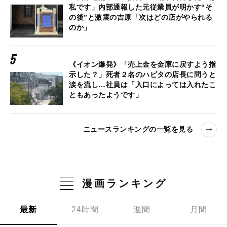
私です」内部通報した元従業員が明かす“そ
の後”と激震の吉原「次はどの店がやられる
のか」
《イオン爆発》「売上金を金庫に戻すよう指
示した？」死者２名のハビタの店長に問うと
涙を流し…社員は「入口によっては入れたこ
ともあったようです」
ニュースランキングの一覧を見る
漫画ランキング
最新
24時間
週間
月間