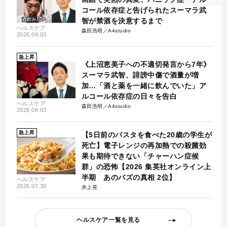
コール依存症と告げられたスーマラ武
智が禁酒を決意するまで
ヘルスケア
森田浩明／A4studio
2026.08.03
急上昇
《上沼恵美子への不適切発言から7年》
スーマラ武智、誹謗中傷で酒量が増
加…「酒と薬を一緒に飲んでいた」ア
ルコール依存症の日々を告白
ヘルスケア
森田浩明／A4studio
2026.08.03
急上昇
【5日前のパスタを食べた20歳の学生が
死亡】電子レンジの再加熱での殺菌効
果も期待できない「チャーハン症候
群」の恐怖【2026 集英社オンライン上
半期 あのバズの真相 2位】
ヘルスケア
2026.07.30
井上晃
ヘルスケア一覧を見る