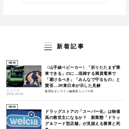
新着記事
NEW
〈山手線ベビーカー〉「折りたたまず乗
車できる」のに…混雑する満員電車で
「避けるべき」「みんなで守るもの」と
賛否…JR東日本が示した見解
ニュース
集英社オンライン編集部ニュース班
2026.08.06
NEW
ドラッグストアの「スーパー化」は物価
高の救世主になるか？ 新業態「ドラッ
グ＆フード型店舗」が見据える勝算と死