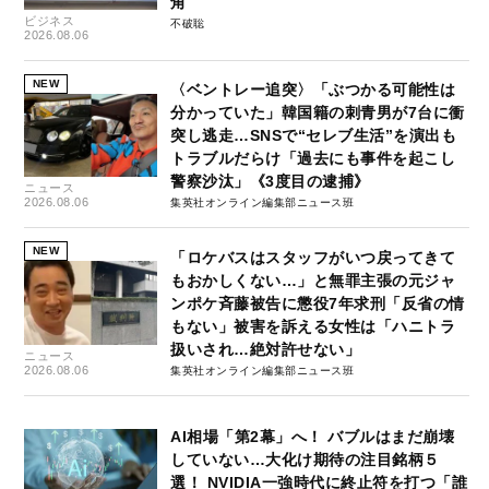
角
ビジネス
不破聡
2026.08.06
NEW
〈ベントレー追突〉「ぶつかる可能性は
分かっていた」韓国籍の刺青男が7台に衝
突し逃走…SNSで“セレブ生活”を演出も
トラブルだらけ「過去にも事件を起こし
警察沙汰」《3度目の逮捕》
ニュース
2026.08.06
集英社オンライン編集部ニュース班
NEW
「ロケバスはスタッフがいつ戻ってきて
もおかしくない…」と無罪主張の元ジャ
ンポケ斉藤被告に懲役7年求刑「反省の情
もない」被害を訴える女性は「ハニトラ
扱いされ…絶対許せない」
ニュース
2026.08.06
集英社オンライン編集部ニュース班
AI相場「第2幕」へ！ バブルはまだ崩壊
していない…大化け期待の注目銘柄５
選！ NVIDIA一強時代に終止符を打つ「誰