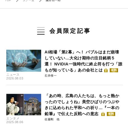
TOP
タグ一覧
國分功一郎
会員限定記事
AI相場「第2幕」へ！ バブルはまだ崩壊
していない…大化け期待の注目銘柄５
選！ NVIDIA一強時代に終止符を打つ「誰
もが知っている」あの会社とは
有料
ニュース
石井僚一
2026.08.03
「あの時、広島の人たちは、もっと熱か
ったのでしょうね」美空ひばりのつぶや
きに込められた平和への祈り…『一本の
鉛筆』で伝えた反戦への意志
有料
エンタメ
佐藤剛
2025.08.06