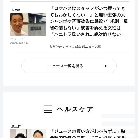
「ロケバスはスタッフがいつ戻ってき
NEW
てもおかしくない…」と無罪主張の元
ジャンポケ斉藤被告に懲役7年求刑「反
省の情もない」被害を訴える女性は
「ハニトラ扱いされ…絶対許せない」
ニュース
2026.08.06
集英社オンライン編集部ニュース班
ニュース一覧を見る
ヘルスケア
急上昇
「ジュースの買い方がわからず…」映
画館で突然の異変、パニック症・アル