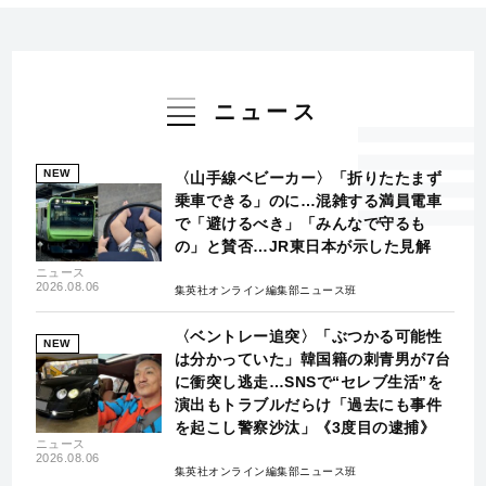
ニュース
NEW
〈山手線ベビーカー〉「折りたたまず
乗車できる」のに…混雑する満員電車
で「避けるべき」「みんなで守るも
の」と賛否…JR東日本が示した見解
ニュース
2026.08.06
集英社オンライン編集部ニュース班
〈ベントレー追突〉「ぶつかる可能性
NEW
は分かっていた」韓国籍の刺青男が7台
に衝突し逃走…SNSで“セレブ生活”を
演出もトラブルだらけ「過去にも事件
を起こし警察沙汰」《3度目の逮捕》
ニュース
2026.08.06
集英社オンライン編集部ニュース班