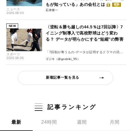
もが知っている」あの会社とは
有料
ニュース
石井僚一
2026.08.03
NEW
〈逆転＆勝ち越しの44.5％は7回以降〉7
イニング制導入で高校野球はどう変わ
る？ データが明らかにする“短縮”の弊害
「7回制が奪うもの-データが証明するドラマの消
スポーツ
失-」
2026.08.06
ゴジキ（@godziki_55）
新着記事一覧を見る
記事ランキング
最新
24時間
週間
月間