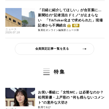
「日経に紹介してほしい」が合言葉に…
新聞社の“記者流出ドミノ”が止まらな
い 「TikToker化まで求められた」現場
記者から不満続出
有料
ニュース
集英社オンライン編集部ニュース班
2026.07.18
会員限定記事一覧を見る
特集
お笑い番組に「女性MC」は必要なのか？
松岡茉優・上戸彩の “何も残らないコメン
ト”の意外な大切さ
飲用てれび
エンタメ