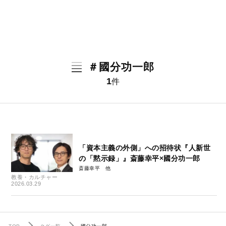
＃國分功一郎
1
件
「資本主義の外側」への招待状『人新世
の「黙示録」』斎藤幸平×國分功一郎
斎藤幸平
教養・カルチャー
2026.03.29