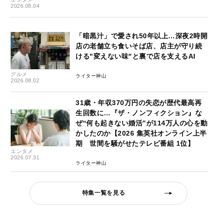
2026.08.04
「暗黒汁」で愛され50年以上…深夜2時開
店の老舗立ち食いそば店、店主が守り続
ける"変えない味"と裏で店を支えるAI
グルメ
ライター神山
2026.08.02
31歳・年収370万円の失恋が歴代最高再
生回数に…『ザ・ノンフィクション』な
ぜ“何も起きない婚活”が114万人の心を動
かしたのか【2026 集英社オンライン上半
期 世間を騒がせたテレビ番組 1位】
エンタメ
2026.07.31
ライター神山
特集一覧を見る