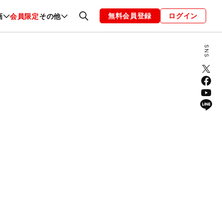
無料会員登録
ログイン
画
会員限定
その他
ファッション
恋愛・結婚
編集部
お知らせ