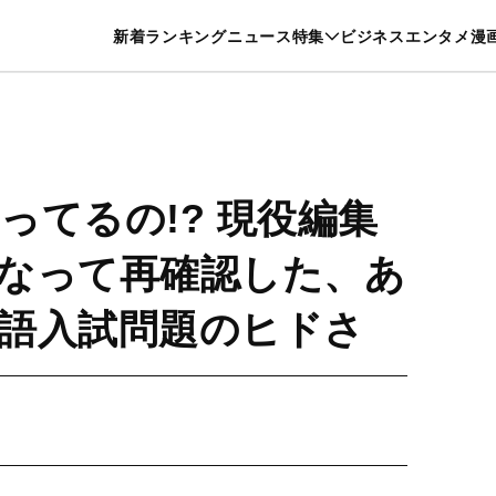
特集一覧を見る
漫画一覧を見る
新着
ランキング
ニュース
特集
ビジネス
エンタメ
漫
養・カルチャー
暮らし
スポーツ
ヘルスケア
美容
グルメ
ってるの!? 現役編集
なって再確認した、あ
語入試問題のヒドさ