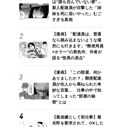
は“誰も住んでいない家”…
新人配達員が目撃した「姉
妹を死に追いやった」むご
すぎる真相
【漫画】「配達員は、普通
なら踏み込まないような場
所にも行きます」“郵便局員
×ホラー”の異色作、作者が
語る“怪異の原点”
【漫画】「この部屋、何か
ありましたか？」郵便配達
員が住人から尋ねられた奇
妙な言葉… 仕事の中で知
ってしまった“部屋の秘
密”とは
【風俗嬢として初仕事】着
衣即を要求されて、OKした