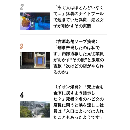
「泳ぐ人はほとんどいなく
て…」猛暑のナイトプール
で起きていた異変…港区女
子が明かすその実態
〈吉原老舗ソープ摘発〉
「刑事告発したのは私で
す」内部通報した元従業員
が明かす“その後”と激震の
吉原「次はどの店がやられ
るのか」
《イオン爆発》「売上金を
金庫に戻すよう指示し
た？」死者２名のハビタの
店長に問うと涙を流し…社
員は「入口によっては入れ
たこともあったようです」