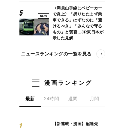
〈満員山手線にベビーカー
で炎上〉「折りたたまず乗
NEW
車できる」はずなのに「避
けるべき」「みんなで守る
もの」と賛否…JR東日本が
示した見解
ニュースランキングの一覧を見る
漫画ランキング
最新
24時間
週間
月間
【新連載・漫画】配達先