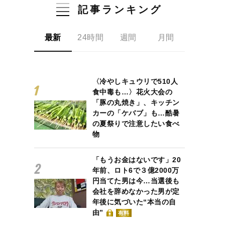
記事ランキング
最新
24時間
週間
月間
〈冷やしキュウリで510人
食中毒も…〉花火大会の
「豚の丸焼き」、キッチン
カーの「ケバブ」も…酷暑
の夏祭りで注意したい食べ
物
「もうお金はないです」20
年前、ロト6で３億2000万
円当てた男は今…当選後も
会社を辞めなかった男が定
年後に気づいた“本当の自
由”
有料