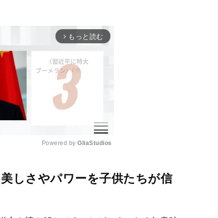
もっと読む
arrow_forward_ios
Powered by 
GliaStudios
M
つ美しさやパワーを子供たちが信
u
t
e