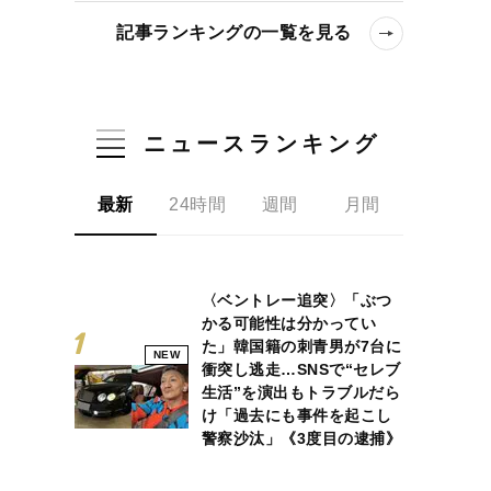
記事ランキングの一覧を見る
ニュースランキング
最新
24時間
週間
月間
〈ベントレー追突〉「ぶつ
かる可能性は分かってい
た」韓国籍の刺青男が7台に
NEW
衝突し逃走…SNSで“セレブ
生活”を演出もトラブルだら
け「過去にも事件を起こし
警察沙汰」《3度目の逮捕》