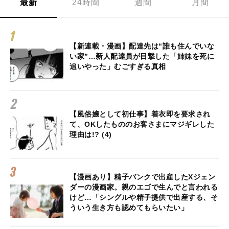
最新
24時間
週間
月間
【新連載・漫画】配達先は“誰も住んでいな
い家”…新人配達員が目撃した「姉妹を死に
追いやった」むごすぎる真相
【風俗嬢として初仕事】着衣即を要求され
て、OKしたもののお客さまにマジギレした
理由は!? (4)
【漫画あり】精子バンクで出産したXジェン
ダーの漫画家。親のエゴで生んでと言われる
けど…「シングルや精子提供で出産する、そ
ういう生き方も認めてもらいたい」