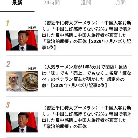
最新
24時間
週間
月間
〈習近平に特大ブーメラン〉「中国人客お断
NEW
り」「中国に好感持てない72%」韓国で噴き
出した反中感情…中国人旅行者が直面した
「政治的摩擦」の正体【2026年7月バズり記
事1位】
〈人気ラーメン店が1年3カ月で閉店〉原因
NEW
は「味」でも「売上」でもなく…名店「渡な
べ」のベテラン店主が明かした“想定外の
敵”【2026年7月バズり記事2位】
〈習近平に特大ブーメラン〉「中国人客お断
り」「中国に好感持てない72%」韓国で噴き
出した反中感情…中国人旅行者が直面した
「政治的摩擦」の正体