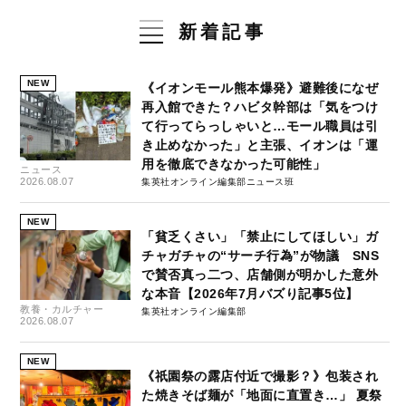
新着記事
NEW
《イオンモール熊本爆発》避難後になぜ
再入館できた？ハビタ幹部は「気をつけ
て行ってらっしゃいと…モール職員は引
き止めなかった」と主張、イオンは「運
用を徹底できなかった可能性」
ニュース
2026.08.07
集英社オンライン編集部ニュース班
NEW
「貧乏くさい」「禁止にしてほしい」ガ
チャガチャの“サーチ行為”が物議 SNS
で賛否真っ二つ、店舗側が明かした意外
な本音【2026年7月バズり記事5位】
教養・カルチャー
集英社オンライン編集部
2026.08.07
NEW
《祇園祭の露店付近で撮影？》包装され
た焼きそば麺が「地面に直置き…」 夏祭