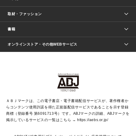
取材・ファッション
少年マンガ
週刊少年ジャンプ
書籍
ファッション・美容
青年マンガ
ジャンプSQ.
Seventeen
週刊ヤングジャンプ
オンラインストア・その他WEBサービス
文芸・文庫・総合
芸能・情報・スポーツ
少女マンガ
Vジャンプ
non-no Web
ヤングジャンプ定期購読デジタル
すばる
Myojo
オンラインストア
りぼん
学芸・ノンフィクション・新書
最強ジャンプ
女性マンガ
@BAILA
ヤンジャン＋
小説すばる
週プレNEWS
マーガレット
集英社OTOコンテンツ
集英社 学芸編集部
少年ジャンプ＋
その他WEBサービス
クッキー
ライトノベル・ノベライズ
MAQUIA ONLINE
となりのヤングジャンプ
集英社 文芸ステーション
週プレ グラジャパ！
別冊マーガレット
SHUEISHA MANGA-ART HERITAGE
集英社 ビジネス書
ゼブラック
ココハナ
SHUEISHA ADNAVI
SPUR.JP
集英社Webマガジン Cobalt
グランドジャンプ
web 集英社文庫
キッズ
web Sportiva
マンガMee
ジャンプキャラクターズストア
集英社新書
ジャンプルーキー！
月刊オフィスユー
ＡＢＪマークは、この電子書店・電子書籍配信サービスが、著作権者か
EDITOR'S LAB
LEE
集英社オレンジ文庫
ウルトラジャンプ
青春と読書
パラスポ＋！
らコンテンツ使用許諾を得た正規版配信サービスであることを示す登録
集英社みらい文庫
リマコミ＋
HAPPY PLUS STORE
集英社新書プラス
ジャンプTOON
商標（登録番号 第6091713号）です。ABJマークの詳細、ABJマークを
Marisol
シフォン文庫
アジア人物史
S-KIDS.LAND
マンガMeets
掲示しているサービスの一覧はこちら →
https://aebs.or.jp/
shueisha vox
よみタイ
S-MANGA
Web éclat
ダッシュエックス文庫
LEEマルシェ
kotoba
集英社ジャンプリミックス