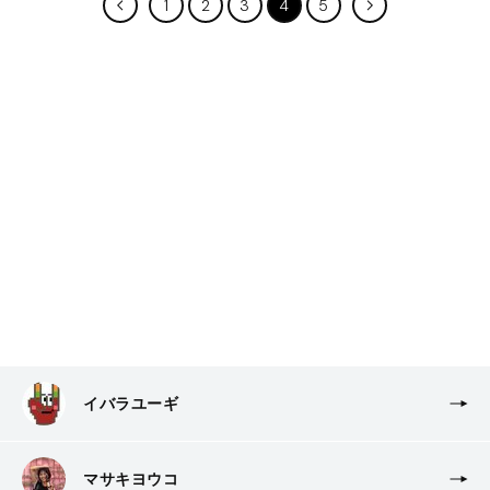
1
2
3
4
5
イバラユーギ
マサキヨウコ