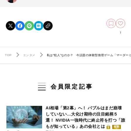
1
TOP
エンタメ
私は“犯人”なのか？ 今話題の体験型推理ゲーム「マーダー
会員限定記事
AI相場「第2幕」へ！ バブルはまだ崩壊
していない…大化け期待の注目銘柄５
選！ NVIDIA一強時代に終止符を打つ「誰
もが知っている」あの会社とは
有料