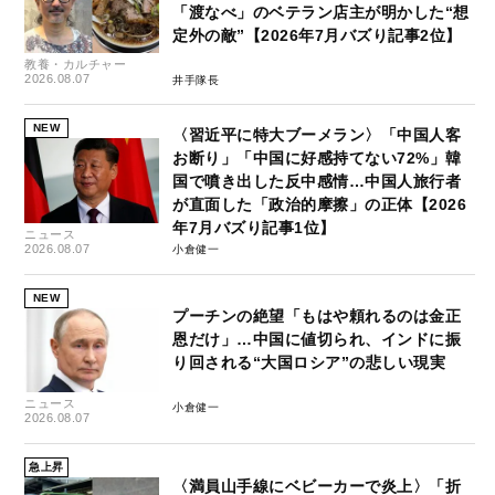
「渡なべ」のベテラン店主が明かした“想
定外の敵”【2026年7月バズり記事2位】
教養・カルチャー
2026.08.07
井手隊長
NEW
〈習近平に特大ブーメラン〉「中国人客
お断り」「中国に好感持てない72%」韓
国で噴き出した反中感情…中国人旅行者
が直面した「政治的摩擦」の正体【2026
年7月バズり記事1位】
ニュース
2026.08.07
小倉健一
NEW
プーチンの絶望「もはや頼れるのは金正
恩だけ」…中国に値切られ、インドに振
り回される“大国ロシア”の悲しい現実
ニュース
小倉健一
2026.08.07
急上昇
〈満員山手線にベビーカーで炎上〉「折