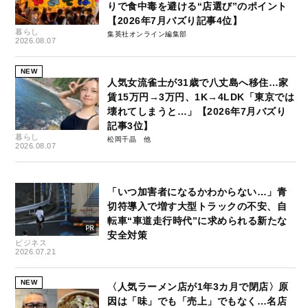
りで食中毒を避ける“店選び”のポイント
【2026年7月バズり記事4位】
暮らし
集英社オンライン編集部
2026.08.07
NEW
人気女流雀士が31歳で八丈島へ移住…家
賃15万円→3万円、1K→4LDK「東京では
壊れてしまうと…」【2026年7月バズり
記事3位】
暮らし
松岡千晶
2026.08.07
「いつ加害者になるかわからない…」青
切符導入で増す大型トラックの不安、自
転車“車道走行時代”に求められる新たな
安全対策
ビジネス
2026.07.21
NEW
〈人気ラーメン店が1年3カ月で閉店〉原
因は「味」でも「売上」でもなく…名店