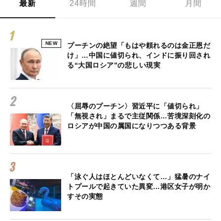
最新
24時間
週間
月間
NEW
プーチンの絶望「もはや頼れるのは金正恩だ
け」…中国に値切られ、インドに振り回され
る“大国ロシア”の悲しい現実
〈屈辱のプーチン〉習近平に「値切られ」
「無視され」まるで主従関係…苦境深刻化の
ロシアが中国の属国になりつつある背景
「泳ぐ人はほとんどいなくて…」猛暑のナイ
トプールで起きていた異変…港区女子が明か
すその実態