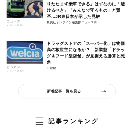
りたたまず乗車できる」はずなのに「避
けるべき」「みんなで守るもの」と賛
否…JR東日本が示した見解
ニュース
集英社オンライン編集部ニュース班
2026.08.06
ドラッグストアの「スーパー化」は物価
高の救世主になるか？ 新業態「ドラッ
グ＆フード型店舗」が見据える勝算と死
角
ビジネス
不破聡
2026.08.06
新着記事一覧を見る
記事ランキング