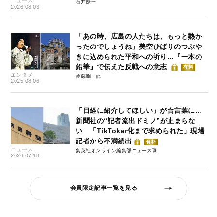
ニュース
石井僚一
2026.08.03
「あの時、広島の人たちは、もっと熱か
ったのでしょうね」美空ひばりのつぶや
きに込められた平和への祈り…『一本の
鉛筆』で伝えた反戦への意志
有料
エンタメ
佐藤剛
2025.08.06
「日経に紹介してほしい」が合言葉に…
新聞社の“記者流出ドミノ”が止まらな
い 「TikToker化まで求められた」現場
記者から不満続出
有料
ニュース
集英社オンライン編集部ニュース班
2026.07.18
会員限定記事一覧を見る