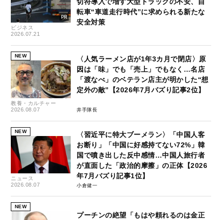
切符導入で増す大型トラックの不安、自
転車“車道走行時代”に求められる新たな
安全対策
ビジネス
2026.07.21
NEW
〈人気ラーメン店が1年3カ月で閉店〉原
因は「味」でも「売上」でもなく…名店
「渡なべ」のベテラン店主が明かした“想
定外の敵”【2026年7月バズり記事2位】
教養・カルチャー
2026.08.07
井手隊長
NEW
〈習近平に特大ブーメラン〉「中国人客
お断り」「中国に好感持てない72%」韓
国で噴き出した反中感情…中国人旅行者
が直面した「政治的摩擦」の正体【2026
年7月バズり記事1位】
ニュース
2026.08.07
小倉健一
NEW
プーチンの絶望「もはや頼れるのは金正