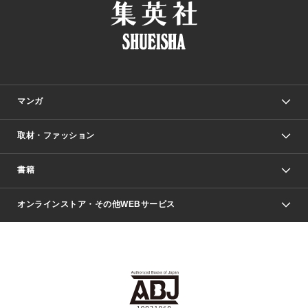
マンガ
取材・ファッション
少年マンガ
週刊少年ジャンプ
書籍
ファッション・美容
青年マンガ
ジャンプSQ.
Seventeen
週刊ヤングジャンプ
オンラインストア・その他WEBサービス
文芸・文庫・総合
芸能・情報・スポーツ
少女マンガ
Vジャンプ
non-no Web
ヤングジャンプ定期購読デジタル
すばる
Myojo
オンラインストア
りぼん
学芸・ノンフィクション・新書
最強ジャンプ
女性マンガ
@BAILA
ヤンジャン＋
小説すばる
週プレNEWS
マーガレット
集英社OTOコンテンツ
集英社 学芸編集部
少年ジャンプ＋
その他WEBサービス
クッキー
ライトノベル・ノベライズ
MAQUIA ONLINE
となりのヤングジャンプ
集英社 文芸ステーション
週プレ グラジャパ！
別冊マーガレット
SHUEISHA MANGA-ART HERITAGE
集英社 ビジネス書
ゼブラック
ココハナ
SHUEISHA ADNAVI