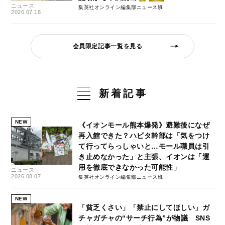
ニュース
集英社オンライン編集部ニュース班
2026.07.18
会員限定記事一覧を見る
新着記事
NEW
《イオンモール熊本爆発》避難後になぜ
再入館できた？ハビタ幹部は「気をつけ
て行ってらっしゃいと…モール職員は引
き止めなかった」と主張、イオンは「運
用を徹底できなかった可能性」
ニュース
2026.08.07
集英社オンライン編集部ニュース班
NEW
「貧乏くさい」「禁止にしてほしい」ガ
チャガチャの“サーチ行為”が物議 SNS