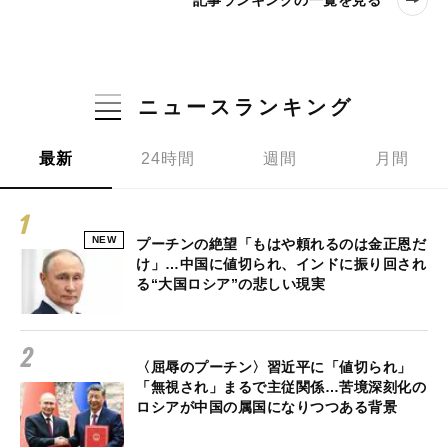
記事ランキングの一覧を見る
ニュースランキング
最新
24時間
週間
月間
NEW
プーチンの絶望「もはや頼れるのは金正恩だ
け」…中国に値切られ、インドに振り回され
る“大国ロシア”の悲しい現実
〈屈辱のプーチン〉習近平に「値切られ」
「無視され」まるで主従関係…苦境深刻化の
ロシアが中国の属国になりつつある背景