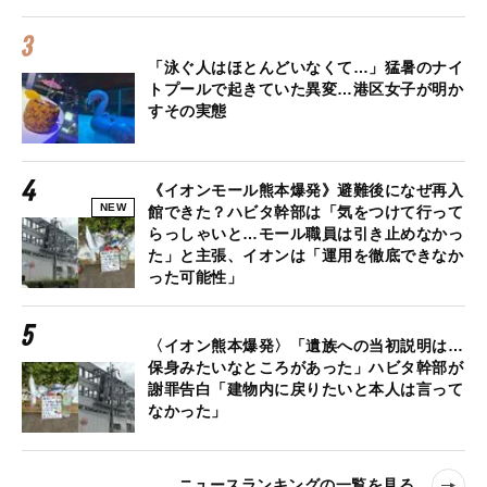
「泳ぐ人はほとんどいなくて…」猛暑のナイ
トプールで起きていた異変…港区女子が明か
すその実態
《イオンモール熊本爆発》避難後になぜ再入
NEW
館できた？ハビタ幹部は「気をつけて行って
らっしゃいと…モール職員は引き止めなかっ
た」と主張、イオンは「運用を徹底できなか
った可能性」
〈イオン熊本爆発〉「遺族への当初説明は…
保身みたいなところがあった」ハビタ幹部が
謝罪告白「建物内に戻りたいと本人は言って
なかった」
ニュースランキングの一覧を見る