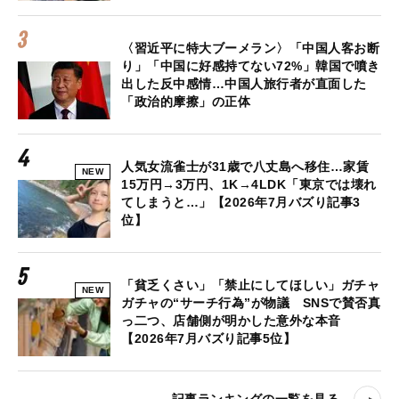
〈習近平に特大ブーメラン〉「中国人客お断
り」「中国に好感持てない72%」韓国で噴き
出した反中感情…中国人旅行者が直面した
「政治的摩擦」の正体
人気女流雀士が31歳で八丈島へ移住…家賃
NEW
15万円→3万円、1K→4LDK「東京では壊れ
てしまうと…」【2026年7月バズり記事3
位】
「貧乏くさい」「禁止にしてほしい」ガチャ
NEW
ガチャの“サーチ行為”が物議 SNSで賛否真
っ二つ、店舗側が明かした意外な本音
【2026年7月バズり記事5位】