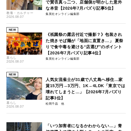
で賛否真っ二つ、店舗側が明かした意外
な本音【2026年7月バズり記事5位】
教養・カルチャー
集英社オンライン編集部
2026.08.07
NEW
《祇園祭の露店付近で撮影？》包装され
た焼きそば麺が「地面に直置き…」 夏祭
りで食中毒を避ける“店選び”のポイント
【2026年7月バズり記事4位】
暮らし
集英社オンライン編集部
2026.08.07
NEW
人気女流雀士が31歳で八丈島へ移住…家
賃15万円→3万円、1K→4LDK「東京では
壊れてしまうと…」【2026年7月バズり
記事3位】
暮らし
松岡千晶
2026.08.07
「いつ加害者になるかわからない…」青