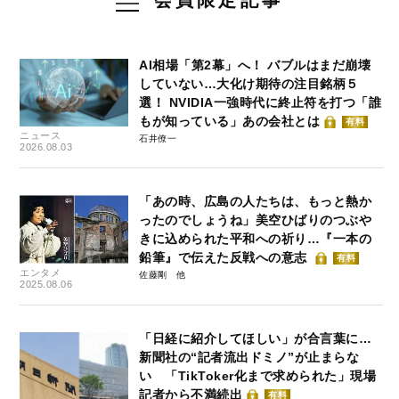
AI相場「第2幕」へ！ バブルはまだ崩壊
していない…大化け期待の注目銘柄５
選！ NVIDIA一強時代に終止符を打つ「誰
もが知っている」あの会社とは
有料
ニュース
石井僚一
2026.08.03
「あの時、広島の人たちは、もっと熱か
ったのでしょうね」美空ひばりのつぶや
きに込められた平和への祈り…『一本の
鉛筆』で伝えた反戦への意志
有料
エンタメ
佐藤剛
2025.08.06
「日経に紹介してほしい」が合言葉に…
新聞社の“記者流出ドミノ”が止まらな
い 「TikToker化まで求められた」現場
記者から不満続出
有料