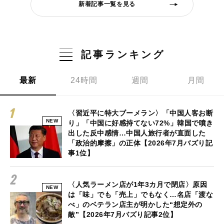
新着記事一覧を見る
記事ランキング
最新
24時間
週間
月間
〈習近平に特大ブーメラン〉「中国人客お断
NEW
り」「中国に好感持てない72%」韓国で噴き
出した反中感情…中国人旅行者が直面した
「政治的摩擦」の正体【2026年7月バズり記
事1位】
〈人気ラーメン店が1年3カ月で閉店〉原因
NEW
は「味」でも「売上」でもなく…名店「渡な
べ」のベテラン店主が明かした“想定外の
敵”【2026年7月バズり記事2位】