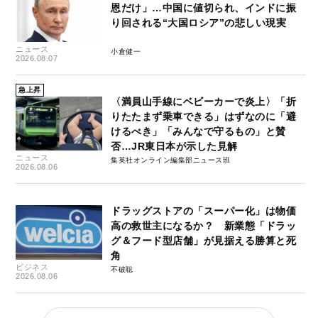
恩だけ」…中国に値切られ、インドに振
り回される“大国ロシア”の悲しい現実
ニュース
小倉健一
2026.08.07
急上昇
〈満員山手線にベビーカーで炎上〉「折
りたたまず乗車できる」はずなのに「避
けるべき」「みんなで守るもの」と賛
否…JR東日本が示した見解
ニュース
集英社オンライン編集部ニュース班
2026.08.06
ドラッグストアの「スーパー化」は物価
高の救世主になるか？ 新業態「ドラッ
グ＆フード型店舗」が見据える勝算と死
角
ビジネス
不破聡
2026.08.06