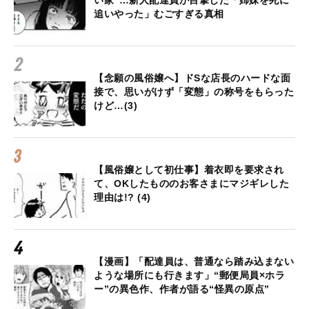
い家”…新人配達員が目撃した「姉妹を死に
追いやった」むごすぎる真相
【念願の風俗嬢へ】ドSな店長のハードな面
接で、思いがけず「変態」の称号をもらった
けど…(3)
【風俗嬢として初仕事】着衣即を要求され
て、OKしたもののお客さまにマジギレした
理由は!? (4)
【漫画】「配達員は、普通なら踏み込まない
ような場所にも行きます」“郵便局員×ホラ
ー”の異色作、作者が語る“怪異の原点”