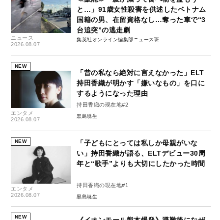
と…」91歳女性殺害を供述したベトナム
国籍の男、在留資格なし…奪った車で“3
台追突”の逃走劇
ニュース
集英社オンライン編集部ニュース班
2026.08.07
NEW
「昔の私なら絶対に言えなかった」ELT
持田香織が明かす「嫌いなもの」を口に
するようになった理由
持田香織の現在地#2
エンタメ
黒島暁生
2026.08.07
NEW
「子どもにとっては私しか母親がいな
い」持田香織が語る、ELTデビュー30周
年と“歌手”よりも大切にしたかった時間
持田香織の現在地#1
エンタメ
2026.08.07
黒島暁生
NEW
《イオンモール熊本爆発》避難後になぜ