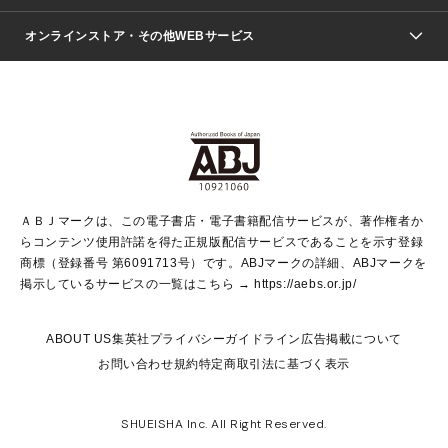
ジャンプSQ.
Seventeen
週刊ヤングジャンプ
オンラインストア・その他WEBサービス
文芸・文庫・総合
芸能・情報・スポーツ
少女マンガ
Vジャンプ
non-no Web
ヤングジャンプ定期購読デジタル
すばる
Myojo
オンラインストア
りぼん
学芸・ノンフィクション・新書
最強ジャンプ
女性マンガ
@BAILA
ヤンジャン＋
小説すばる
週プレNEWS
マーガレット
集英社OTOコンテンツ
集英社 学芸編集部
少年ジャンプ＋
その他WEBサービス
クッキー
ライトノベル・ノベライズ
MAQUIA ONLINE
となりのヤングジャンプ
集英社 文芸ステーション
週プレ グラジャパ！
別冊マーガレット
SHUEISHA MANGA-ART HERITAGE
集英社 ビジネス書
ゼブラック
ココハナ
SHUEISHA ADNAVI
SPUR.JP
集英社Webマガジン Cobalt
グランドジャンプ
web 集英社文庫
キッズ
web Sportiva
マンガMee
ジャンプキャラクターズストア
集英社新書
ジャンプルーキー！
月刊オフィスユー
ＡＢＪマークは、この電子書店・電子書籍配信サービスが、著作権者か
EDITOR'S LAB
LEE
集英社オレンジ文庫
ウルトラジャンプ
青春と読書
パラスポ＋！
らコンテンツ使用許諾を得た正規版配信サービスであることを示す登録
集英社みらい文庫
リマコミ＋
HAPPY PLUS STORE
集英社新書プラス
ジャンプTOON
商標（登録番号 第6091713号）です。ABJマークの詳細、ABJマークを
Marisol
シフォン文庫
アジア人物史
S-KIDS.LAND
マンガMeets
掲示しているサービスの一覧はこちら →
https://aebs.or.jp/
shueisha vox
よみタイ
S-MANGA
Web éclat
ダッシュエックス文庫
LEEマルシェ
kotoba
集英社ジャンプリミックス
ABOUT US
集英社プライバシーガイドライン
広告掲載について
T JAPAN:The New York Times Style Magazine
JUMP j BOOKS
お問い合わせ
規約
特定商取引法に基づく表示
SHOP Marisol
e!集英社
集英社コミック文庫
集英社女性誌ポータル
éclat premium
imidas
MEN'S NON-NO WEB
SHUEISHA Inc. All Right Reserved.
mirabella