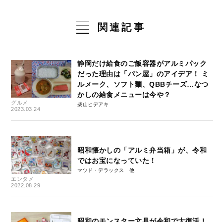
関連記事
静岡だけ給食のご飯容器がアルミパック
だった理由は「パン屋」のアイデア！ ミ
ルメーク、ソフト麺、QBBチーズ…なつ
かしの給食メニューは今や？
グルメ
柴山ヒデアキ
2023.03.24
昭和懐かしの「アルミ弁当箱」が、令和
ではお宝になっていた！
マツド・デラックス
エンタメ
2022.08.29
昭和のモンスター文具が令和で大復活！