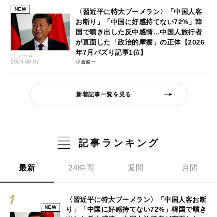
NEW
〈習近平に特大ブーメラン〉「中国人客
お断り」「中国に好感持てない72%」韓
国で噴き出した反中感情…中国人旅行者
が直面した「政治的摩擦」の正体【2026
年7月バズり記事1位】
ニュース
2026.08.07
小倉健一
新着記事一覧を見る
記事ランキング
最新
24時間
週間
月間
〈習近平に特大ブーメラン〉「中国人客お断
NEW
り」「中国に好感持てない72%」韓国で噴き