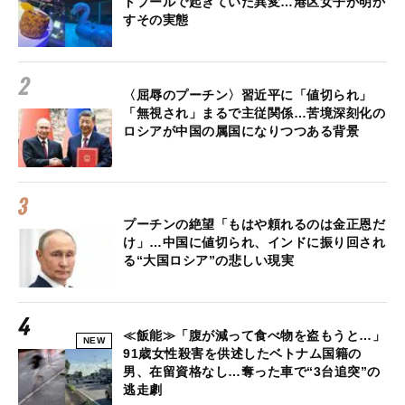
トプールで起きていた異変…港区女子が明か
すその実態
〈屈辱のプーチン〉習近平に「値切られ」
「無視され」まるで主従関係…苦境深刻化の
ロシアが中国の属国になりつつある背景
プーチンの絶望「もはや頼れるのは金正恩だ
け」…中国に値切られ、インドに振り回され
る“大国ロシア”の悲しい現実
≪飯能≫「腹が減って食べ物を盗もうと…」
NEW
91歳女性殺害を供述したベトナム国籍の
男、在留資格なし…奪った車で“3台追突”の
逃走劇