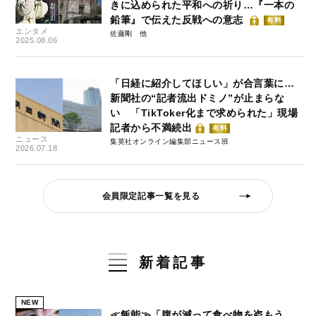
きに込められた平和への祈り…『一本の
鉛筆』で伝えた反戦への意志
有料
エンタメ
佐藤剛
2025.08.06
「日経に紹介してほしい」が合言葉に…
新聞社の“記者流出ドミノ”が止まらな
い 「TikToker化まで求められた」現場
記者から不満続出
有料
ニュース
集英社オンライン編集部ニュース班
2026.07.18
会員限定記事一覧を見る
新着記事
NEW
≪飯能≫「腹が減って食べ物を盗もう