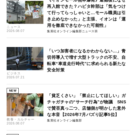
再入館できた？ハビタ幹部は「気をつけ
て行ってらっしゃいと…モール職員は引
き止めなかった」と主張、イオンは「運
用を徹底できなかった可能性」
ニュース
2026.08.07
集英社オンライン編集部ニュース班
「いつ加害者になるかわからない…」青
切符導入で増す大型トラックの不安、自
転車“車道走行時代”に求められる新たな
安全対策
ビジネス
2026.07.21
NEW
「貧乏くさい」「禁止にしてほしい」ガ
チャガチャの“サーチ行為”が物議 SNS
で賛否真っ二つ、店舗側が明かした意外
な本音【2026年7月バズり記事5位】
教養・カルチャー
集英社オンライン編集部
2026.08.07