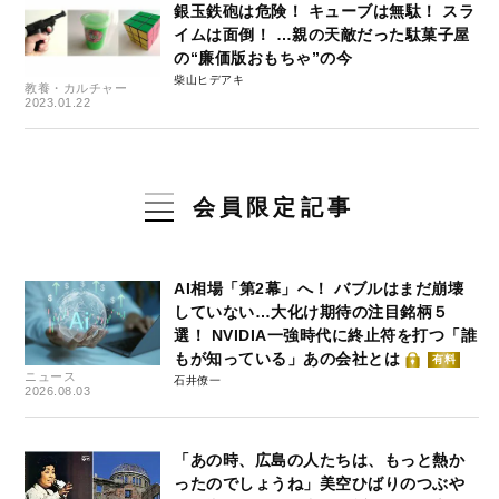
銀玉鉄砲は危険！ キューブは無駄！ スラ
イムは面倒！ …親の天敵だった駄菓子屋
の“廉価版おもちゃ”の今
柴山ヒデアキ
教養・カルチャー
2023.01.22
会員限定記事
AI相場「第2幕」へ！ バブルはまだ崩壊
していない…大化け期待の注目銘柄５
選！ NVIDIA一強時代に終止符を打つ「誰
もが知っている」あの会社とは
有料
ニュース
石井僚一
2026.08.03
「あの時、広島の人たちは、もっと熱か
ったのでしょうね」美空ひばりのつぶや