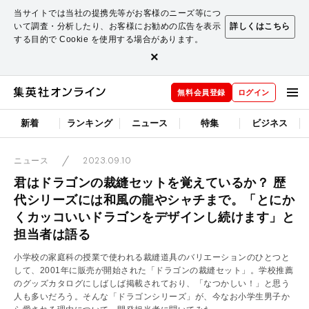
当サイトでは当社の提携先等がお客様のニーズ等につ
いて調査・分析したり、お客様にお勧めの広告を表示
詳しくはこちら
する目的で Cookie を使用する場合があります。
×
無料会員登録
ログイン
新着
ランキング
ニュース
特集
ビジネス
2023.09.10
ニュース
君はドラゴンの裁縫セットを覚えているか？ 歴
代シリーズには和風の龍やシャチまで。「とにか
くカッコいいドラゴンをデザインし続けます」と
担当者は語る
小学校の家庭科の授業で使われる裁縫道具のバリエーションのひとつと
して、2001年に販売が開始された「ドラゴンの裁縫セット」。学校推薦
のグッズカタログにしばしば掲載されており、「なつかしい！」と思う
人も多いだろう。そんな「ドラゴンシリーズ」が、今なお小学生男子か