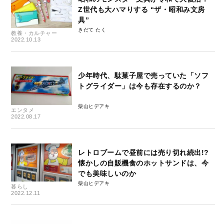
Z世代も大ハマりする “ザ・昭和み文房
具”
きだて たく
教養・カルチャー
2022.10.13
少年時代、駄菓子屋で売っていた「ソフ
トグライダー」は今も存在するのか？
柴山ヒデアキ
エンタメ
2022.08.17
レトロブームで昼前には売り切れ続出!?
懐かしの自販機食のホットサンドは、今
でも美味しいのか
柴山ヒデアキ
暮らし
2022.12.11