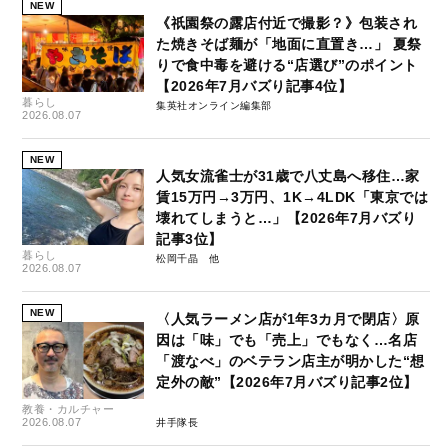
NEW
《祇園祭の露店付近で撮影？》包装され
た焼きそば麺が「地面に直置き…」 夏祭
りで食中毒を避ける“店選び”のポイント
【2026年7月バズり記事4位】
暮らし
集英社オンライン編集部
2026.08.07
NEW
人気女流雀士が31歳で八丈島へ移住…家
賃15万円→3万円、1K→4LDK「東京では
壊れてしまうと…」【2026年7月バズり
記事3位】
暮らし
松岡千晶
2026.08.07
NEW
〈人気ラーメン店が1年3カ月で閉店〉原
因は「味」でも「売上」でもなく…名店
「渡なべ」のベテラン店主が明かした“想
定外の敵”【2026年7月バズり記事2位】
教養・カルチャー
2026.08.07
井手隊長