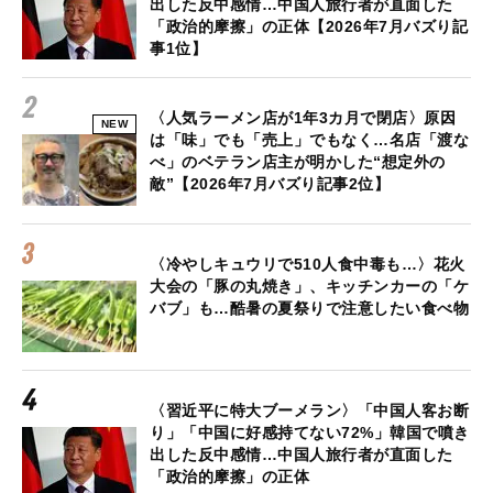
出した反中感情…中国人旅行者が直面した
「政治的摩擦」の正体【2026年7月バズり記
事1位】
〈人気ラーメン店が1年3カ月で閉店〉原因
NEW
は「味」でも「売上」でもなく…名店「渡な
べ」のベテラン店主が明かした“想定外の
敵”【2026年7月バズり記事2位】
〈冷やしキュウリで510人食中毒も…〉花火
大会の「豚の丸焼き」、キッチンカーの「ケ
バブ」も…酷暑の夏祭りで注意したい食べ物
〈習近平に特大ブーメラン〉「中国人客お断
り」「中国に好感持てない72%」韓国で噴き
出した反中感情…中国人旅行者が直面した
「政治的摩擦」の正体