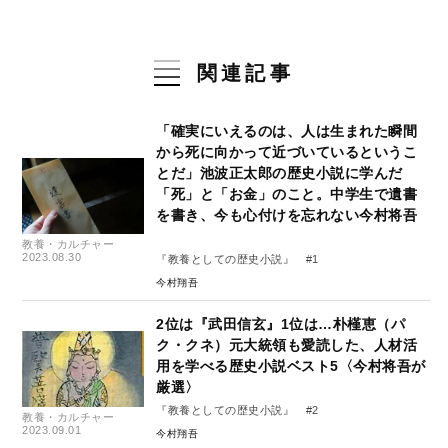
関連記事
「確実にいえるのは、人は生まれた瞬間
から死に向かって近づいているというこ
とだ」池波正太郎の歴史小説に学んだ
「死」と「お金」のこと。中学生で遺書
を書き、今も心付けを忘れない今村将吾
教養・カルチャー
2023.08.30
『教養としての歴史小説』 #1
今村翔吾
2位は『武田信玄』1位は…朴槿恵（パ
ク・クネ）元大統領も愛読した、人材活
用を学べる歴史小説ベスト5〈今村将吾が
厳選〉
『教養としての歴史小説』 #2
教養・カルチャー
2023.09.01
今村翔吾