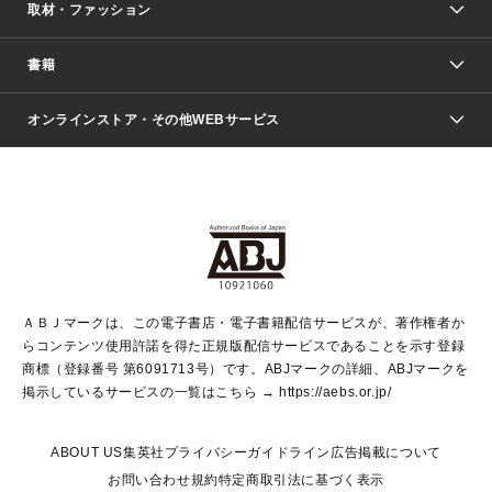
取材・ファッション
少年マンガ
週刊少年ジャンプ
書籍
ファッション・美容
青年マンガ
ジャンプSQ.
Seventeen
週刊ヤングジャンプ
オンラインストア・その他WEBサービス
文芸・文庫・総合
芸能・情報・スポーツ
少女マンガ
Vジャンプ
non-no Web
ヤングジャンプ定期購読デジタル
すばる
Myojo
オンラインストア
りぼん
学芸・ノンフィクション・新書
最強ジャンプ
女性マンガ
@BAILA
ヤンジャン＋
小説すばる
週プレNEWS
マーガレット
集英社OTOコンテンツ
集英社 学芸編集部
少年ジャンプ＋
その他WEBサービス
クッキー
ライトノベル・ノベライズ
MAQUIA ONLINE
となりのヤングジャンプ
集英社 文芸ステーション
週プレ グラジャパ！
別冊マーガレット
SHUEISHA MANGA-ART HERITAGE
集英社 ビジネス書
ゼブラック
ココハナ
SHUEISHA ADNAVI
SPUR.JP
集英社Webマガジン Cobalt
グランドジャンプ
web 集英社文庫
キッズ
web Sportiva
マンガMee
ジャンプキャラクターズストア
集英社新書
ジャンプルーキー！
月刊オフィスユー
ＡＢＪマークは、この電子書店・電子書籍配信サービスが、著作権者か
EDITOR'S LAB
LEE
集英社オレンジ文庫
ウルトラジャンプ
青春と読書
パラスポ＋！
らコンテンツ使用許諾を得た正規版配信サービスであることを示す登録
集英社みらい文庫
リマコミ＋
HAPPY PLUS STORE
集英社新書プラス
ジャンプTOON
商標（登録番号 第6091713号）です。ABJマークの詳細、ABJマークを
Marisol
シフォン文庫
アジア人物史
S-KIDS.LAND
マンガMeets
掲示しているサービスの一覧はこちら →
https://aebs.or.jp/
shueisha vox
よみタイ
S-MANGA
Web éclat
ダッシュエックス文庫
LEEマルシェ
kotoba
集英社ジャンプリミックス
ABOUT US
集英社プライバシーガイドライン
広告掲載について
T JAPAN:The New York Times Style Magazine
JUMP j BOOKS
お問い合わせ
規約
特定商取引法に基づく表示
SHOP Marisol
e!集英社
集英社コミック文庫