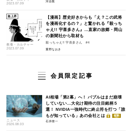
河合敦
2023.07.09
急上昇
【漫画】歴史好きからも「え？この武将
を漫画化するの？」と驚かれる『殺っち
ゃえ!! 宇喜多さん』…直家の故郷・岡山
の新聞社から取材も
殺っちゃえ!! 宇喜多さん #4
教養・カルチャー
2023.07.09
重野なおき
会員限定記事
AI相場「第2幕」へ！ バブルはまだ崩壊
していない…大化け期待の注目銘柄５
選！ NVIDIA一強時代に終止符を打つ「誰
もが知っている」あの会社とは
有料
ニュース
石井僚一
2026.08.03