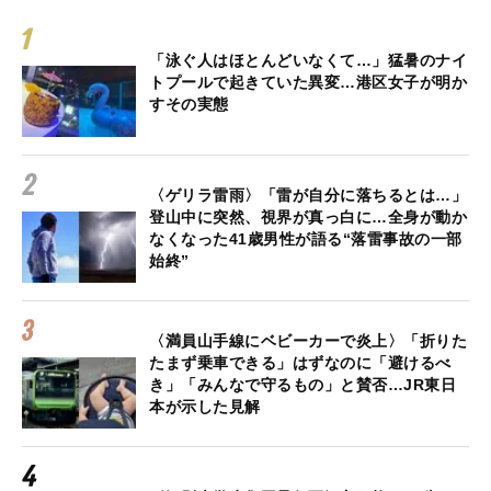
「泳ぐ人はほとんどいなくて…」猛暑のナイ
トプールで起きていた異変…港区女子が明か
すその実態
〈ゲリラ雷雨〉「雷が自分に落ちるとは…」
登山中に突然、視界が真っ白に…全身が動か
なくなった41歳男性が語る“落雷事故の一部
始終”
〈満員山手線にベビーカーで炎上〉「折りた
たまず乗車できる」はずなのに「避けるべ
き」「みんなで守るもの」と賛否…JR東日
本が示した見解