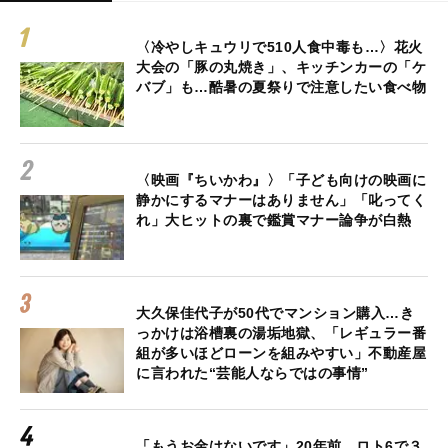
〈冷やしキュウリで510人食中毒も…〉花火
大会の「豚の丸焼き」、キッチンカーの「ケ
バブ」も…酷暑の夏祭りで注意したい食べ物
〈映画『ちいかわ』〉「子ども向けの映画に
静かにするマナーはありません」「叱ってく
れ」大ヒットの裏で鑑賞マナー論争が白熱
大久保佳代子が50代でマンション購入…き
っかけは浴槽裏の湯垢地獄、「レギュラー番
組が多いほどローンを組みやすい」不動産屋
に言われた“芸能人ならではの事情”
「もうお金はないです」20年前、ロト6で３