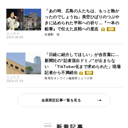
「あの時、広島の人たちは、もっと熱か
ったのでしょうね」美空ひばりのつぶや
きに込められた平和への祈り…『一本の
鉛筆』で伝えた反戦への意志
有料
エンタメ
佐藤剛
2025.08.06
「日経に紹介してほしい」が合言葉に…
新聞社の“記者流出ドミノ”が止まらな
い 「TikToker化まで求められた」現場
記者から不満続出
有料
ニュース
集英社オンライン編集部ニュース班
2026.07.18
会員限定記事一覧を見る
新着記事