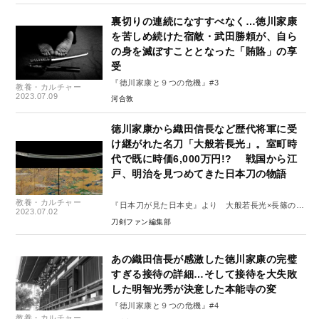
裏切りの連続になすすべなく…徳川家康
を苦しめ続けた宿敵・武田勝頼が、自ら
の身を滅ぼすこととなった「賄賂」の享
受
『徳川家康と９つの危機』#3
教養・カルチャー
2023.07.09
河合敦
徳川家康から織田信長など歴代将軍に受
け継がれた名刀「大般若長光」。室町時
代で既に時価6,000万円!? 戦国から江
戸、明治を見つめてきた日本刀の物語
教養・カルチャー
『日本刀が見た日本史』より 大般若長光×長篠の合
2023.07.02
戦 1575年
刀剣ファン編集部
あの織田信長が感激した徳川家康の完璧
すぎる接待の詳細…そして接待を大失敗
した明智光秀が決意した本能寺の変
『徳川家康と９つの危機』#4
教養・カルチャー