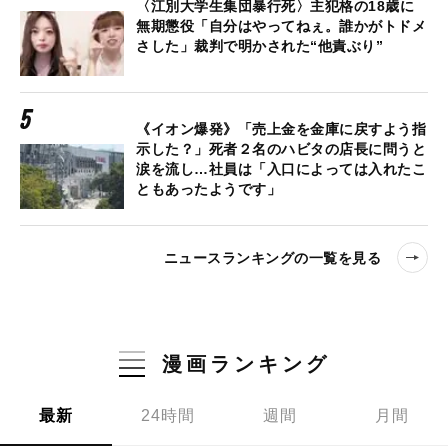
〈江別大学生集団暴行死〉主犯格の18歳に
無期懲役「自分はやってねぇ。誰かがトドメ
さした」裁判で明かされた“他責ぶり”
《イオン爆発》「売上金を金庫に戻すよう指
示した？」死者２名のハビタの店長に問うと
涙を流し…社員は「入口によっては入れたこ
ともあったようです」
ニュースランキングの一覧を見る
漫画ランキング
最新
24時間
週間
月間