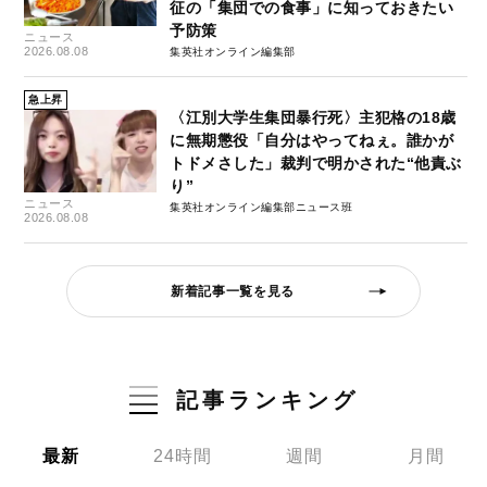
征の「集団での食事」に知っておきたい
予防策
ニュース
2026.08.08
集英社オンライン編集部
急上昇
〈江別大学生集団暴行死〉主犯格の18歳
に無期懲役「自分はやってねぇ。誰かが
トドメさした」裁判で明かされた“他責ぶ
り”
ニュース
集英社オンライン編集部ニュース班
2026.08.08
新着記事一覧を見る
記事ランキング
最新
24時間
週間
月間