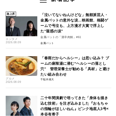
急上昇
「泣いてないねんけどな」無頼派芸人・
金属バットの意外な涙…映画館、格闘ゲ
ームで号泣も、上方漫才大賞で浮上し
た“疑惑の涙”
金属バットの「酒辛肉鮪」#61
エンタメ
2026.08.09
金属バット
「春雨だからヘルシー」は思い込み？ ブ
ームの麻辣湯に潜む“ヘルシーの落とし
穴” 管理栄養士が勧める「具材」と避け
たい組み合わせ
グルメ
千駄木雄大
2026.08.09
二十年間演劇で培ってきた「身体を描き
込む技術」を注ぎ込みました『おもちゃ
の指輪がほしいねん』ピンク地底人3号×
本谷有希子