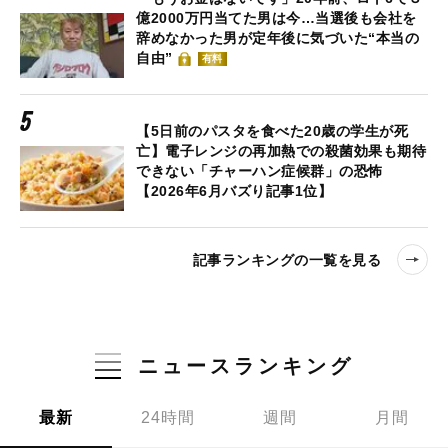
億2000万円当てた男は今…当選後も会社を
辞めなかった男が定年後に気づいた“本当の
自由”
有料
【5日前のパスタを食べた20歳の学生が死
亡】電子レンジの再加熱での殺菌効果も期待
できない「チャーハン症候群」の恐怖
【2026年6月バズり記事1位】
記事ランキングの一覧を見る
ニュースランキング
最新
24時間
週間
月間