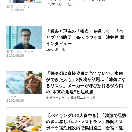
ドリアン助川
教養・カルチャー
2026.08.09
「過去と現在の「接点」を探して」『ハ
ヤブサ消防団 森へつづく道』池井戸 潤
インタビュー
池井戸潤
教養・カルチャー
2026.08.09
「保冷剤は直接皮膚に当てないで。水疱
ができた人も」X投稿が話題…「凍傷にな
るリスク」メーカーが呼びかける保冷剤
の“本来の用途”と注意点
ニュース
集英社オンライン編集部ニュース班
2026.08.09
【バイキング192人食中毒】「清潔で品数
の多い感じのいいレストラン」静岡のス
ポーツ宿泊施設内で集団発症…合宿・遠