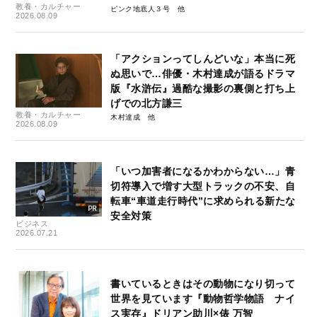
教養・カルチャー
ピンク地底人３号
2026.08.09
「アクションってしんどいな」本当に死
ぬ思いで…俳優・木村達成が語るドラマ
版『水滸伝』過酷な撮影の裏側と打ち上
げでの北方謙三
教養・カルチャー
木村達成
2026.08.09
「いつ加害者になるかわからない…」青
切符導入で増す大型トラックの不安、自
転車“車道走行時代”に求められる新たな
安全対策
ビジネス
2026.07.21
書いているときはその動物になり切って
世界を見ています『動物哲学物語 ナイ
ス実存』ドリアン助川×俵 万智