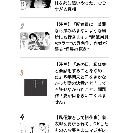
妹を死に追いやった」むご
すぎる真相
【漫画】「配達員は、普通
なら踏み込まないような場
所にも行きます」“郵便局員
×ホラー”の異色作、作者が
語る“怪異の原点”
【漫画】「あの日、私は夫
と会話をすることをやめ
た」５年間夫と口をきかな
かった妻の決意とどうして
も許せなかったこと。問題
作『妻が口をきいてくれま
せん』
【風俗嬢として初仕事】着
衣即を要求されて、OKした
もののお客さまにマジギレ