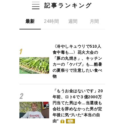
記事ランキング
最新
24時間
週間
月間
〈冷やしキュウリで510人
食中毒も…〉花火大会の
「豚の丸焼き」、キッチン
カーの「ケバブ」も…酷暑
の夏祭りで注意したい食べ
物
「もうお金はないです」20
年前、ロト6で３億2000万
円当てた男は今…当選後も
会社を辞めなかった男が定
年後に気づいた“本当の自
由”
有料