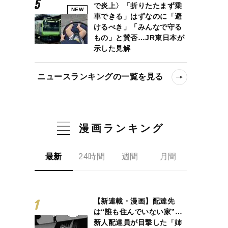
で炎上〉「折りたたまず乗
NEW
車できる」はずなのに「避
けるべき」「みんなで守る
もの」と賛否…JR東日本が
示した見解
ニュースランキングの一覧を見る
漫画ランキング
最新
24時間
週間
月間
【新連載・漫画】配達先
は“誰も住んでいない家”…
新人配達員が目撃した「姉