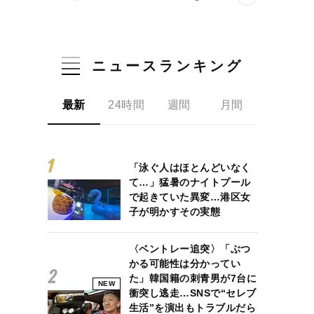
ニュースランキング
最新
24時間
週間
月間
「泳ぐ人はほとんどいなく
て…」猛暑のナイトプール
で起きていた異変…港区女
子が明かすその実態
〈ベントレー追突〉「ぶつ
かる可能性は分かってい
た」韓国籍の刺青男が7台に
NEW
衝突し逃走…SNSで“セレブ
生活”を演出もトラブルだら