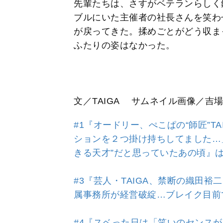
先輩たちは、さすがベテランらしく
ブルにいた主催者の社長さんを笑わ
が戻ってきた。揉めごとがどう収ま
ふたりの姿はなかった。
文／TAIGA サムネイル画像／吉
#1『オードリー、ぺこぱの“師匠”T
ションを２つ掛け持ちしてました…
きる天才”だと思っていたあの頃』
#3『芸人・TAIGA、禁断の織田
属事務所が経営破綻…ブレイク目前
#4『スベった日は「笑いのセンス