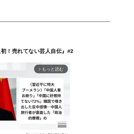
史上初！売れてない芸人自伝』#2
もっと読む
arrow_forward_ios