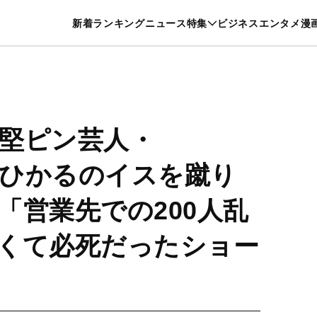
特集一覧を見る
漫画一覧を見る
新着
ランキング
ニュース
特集
ビジネス
エンタメ
漫
養・カルチャー
暮らし
スポーツ
ヘルスケア
美容
グルメ
堅ピン芸人・
クルひかるのイスを蹴り
「営業先での200人乱
くて必死だったショー