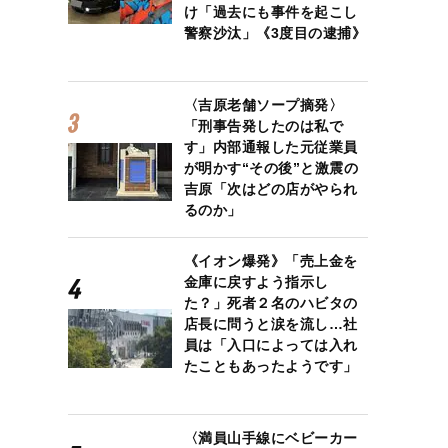
け「過去にも事件を起こし
警察沙汰」《3度目の逮捕》
〈吉原老舗ソープ摘発〉
「刑事告発したのは私で
す」内部通報した元従業員
が明かす“その後”と激震の
吉原「次はどの店がやられ
るのか」
《イオン爆発》「売上金を
金庫に戻すよう指示し
た？」死者２名のハビタの
店長に問うと涙を流し…社
員は「入口によっては入れ
たこともあったようです」
〈満員山手線にベビーカー