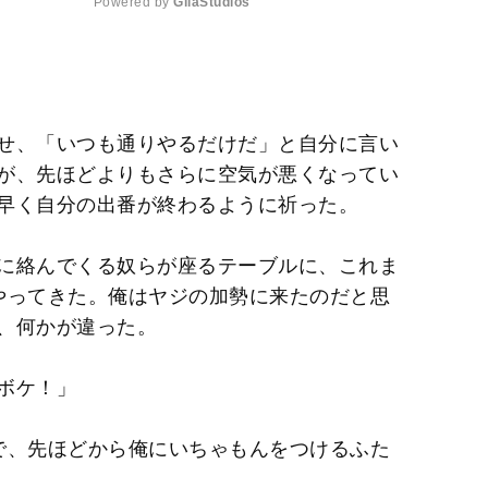
Powered by 
GliaStudios
M
u
t
せ、「いつも通りやるだけだ」と自分に言い
e
が、先ほどよりもさらに空気が悪くなってい
早く自分の出番が終わるように祈った。
に絡んでくる奴らが座るテーブルに、これま
やってきた。俺はヤジの加勢に来たのだと思
、何かが違った。
ボケ！」
で、先ほどから俺にいちゃもんをつけるふた