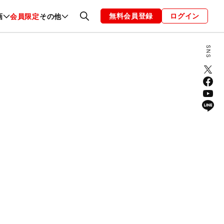
無料会員登録
ログイン
画
会員限定
その他
ファッション
恋愛・結婚
編集部
お知らせ