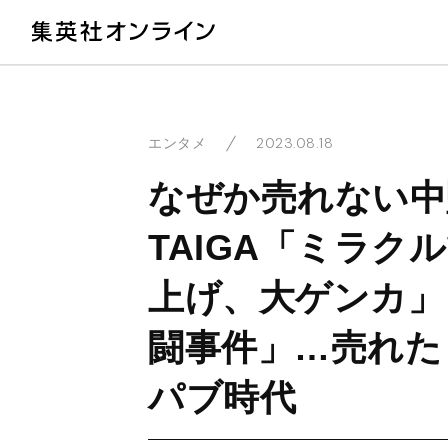
教
2023.08.18
エンタメ
なぜか売れない中
TAIGA「ミラ
上げ、大ゲンカ」
闘事件」…売れた
パブ時代