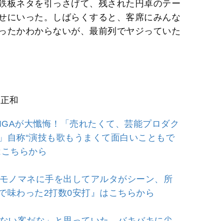
鉄板ネタを引っさげて、残された円卓のテー
せにいった。しばらくすると、客席にみんな
ったかわからないが、最前列でヤジっていた
場正和
AIGAが大懺悔！「売れたくて、芸能プロダク
」自称“演技も歌もうまくて面白いこともで
はこちらから
裕二モノマネに手を出してアルタがシーン、所
で味わった2打数0安打』はこちらから
がない客だな」と思っていた…バキバキに尖