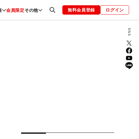
無料会員登録
ログイン
画
会員限定
その他
ファッション
恋愛・結婚
編集部
お知らせ