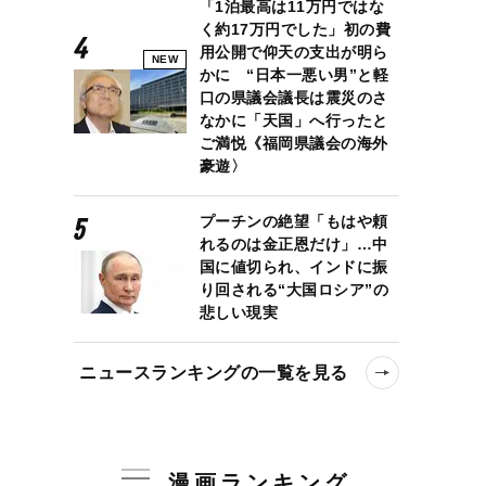
「1泊最高は11万円ではな
く約17万円でした」初の費
用公開で仰天の支出が明ら
NEW
かに “日本一悪い男”と軽
口の県議会議長は震災のさ
なかに「天国」へ行ったと
ご満悦《福岡県議会の海外
豪遊〉
プーチンの絶望「もはや頼
れるのは金正恩だけ」…中
国に値切られ、インドに振
り回される“大国ロシア”の
悲しい現実
ニュースランキングの一覧を見る
漫画ランキング