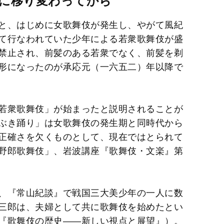
に移り変わってから
と、はじめに女歌舞伎が発生し、やがて風紀
て行なわれていた少年による若衆歌舞伎が盛
禁止され、前髪のある若衆でなく、前髪を剃
形になったのが承応元（一六五二）年以降で
若衆歌舞伎」が始まったと説明されることが
ぶき踊り」は女歌舞伎の発生期と同時代から
正確さを欠くものとして、現在ではとられて
野郎歌舞伎」、岩波講座『歌舞伎・文楽』第
、『常山紀談』で戦国三大美少年の一人に数
三郎は、夫婦として共に歌舞伎を始めたとい
『歌舞伎の歴史――新しい視点と展望』）。