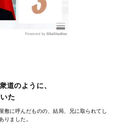
Powered by 
GliaStudios
M
u
t
e
衆道のように、
ていた
屋敷に呼んだものの、結局、兄に取られてし
ありました。