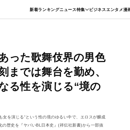
特集一覧を見る
漫画一覧を見る
新着
ランキング
ニュース
特集
ビジネス
エンタメ
漫
養・カルチャー
暮らし
スポーツ
ヘルスケア
美容
グルメ
あった歌舞伎界の男色
刻までは舞台を勤め、
なる性を演じる“境の
も女を演じる“という性の境のゆるい中で、エロスが醸成
化の歴史を『ヤバいBL日本史』(祥伝社新書)から一部抜