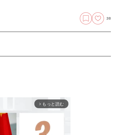
38
もっと読む
arrow_forward_ios