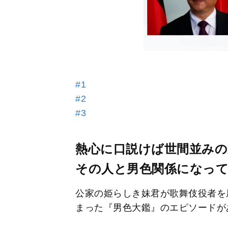
#1
#2
#3
熱心に口説けば世間並みの
その人と男色関係になっ
公家の姫らしき妹君が歌舞伎役者を
まった『男色大鑑』のエピソードが