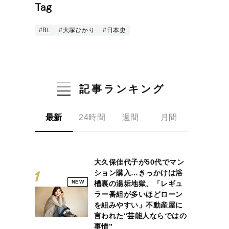
Tag
#BL
#大塚ひかり
#日本史
記事ランキング
最新
24時間
週間
月間
大久保佳代子が50代でマン
ション購入…きっかけは浴
NEW
槽裏の湯垢地獄、「レギュ
ラー番組が多いほどローン
を組みやすい」不動産屋に
言われた“芸能人ならではの
事情”