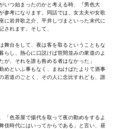
がいつ始まったのかと考える時、『男色大
が参考になります。同話では、女太夫や女歌
座に岩井歌之介、平井しづまといった末代に
記されます。そして、
は舞台をして、夜は客を取るということもな
暮らし、熱心に口説けば世間並みの衆道のよ
たが、それを誰も咎める者はなかった」
勤めといふ事もなく、まねけばたよりて酒事
の若道のごとく、その人に念比すれども、誰
、「色茶屋で揚代を取って夜の勤めをするよ
舞伎時代にはいってからである」と言い、昼