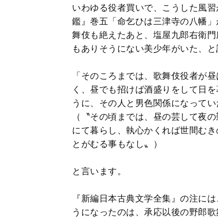
いわゆる役者買いで、こうした風習
鑑』巻五「命乞ひは三津寺の八幡」
舞伎も絶えたあと、塩屋九郎右衛門
もありそうにない美少年がいた、と
「そのころまでは、歌舞伎役者が昼
く、昼でも招けば酒盛りをして日を
うに、その人と男色関係になってい
（〝その頃までは、昼の芸して夜の
にて暮らし、執心かくれば世間むき
とがむる事もなし〟）
と言います。
『新編日本古典文学全集』の注には
うになったのは、承応以後の野郎歌