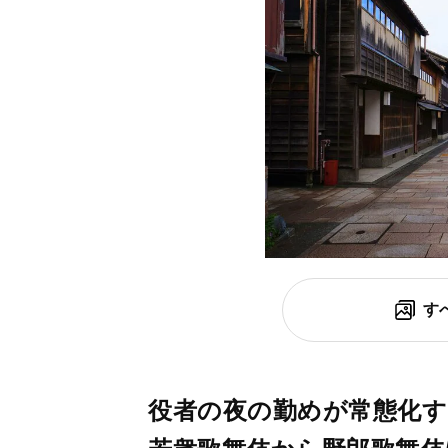
す
役者の夜の勤めが常態化