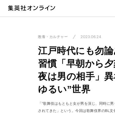
教
2023.06.24
教養・カルチャー
江戸時代にも勿論
習慣「早朝から夕
夜は男の相手」異
ゆるい”世界
「“歌舞伎はもともと女が男を演じ、同時に男
されてきた」という。今回は歌舞伎界のBL文