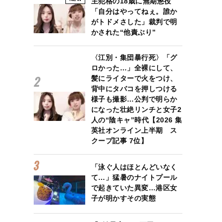
主犯格の18歳に無期懲役
「自分はやってねぇ。誰か
がトドメさした」裁判で明
かされた“他責ぶり”
〈江別・集団暴行死〉「グ
ロかった…」全裸にして、
髪にライターで火をつけ、
背中にタバコを押しつける
様子も撮影…公判で明らか
になった壮絶リンチと女子2
人の“陰キャ”時代【2026 集
英社オンライン上半期 ス
クープ記事 7位】
「泳ぐ人はほとんどいなく
て…」猛暑のナイトプール
で起きていた異変…港区女
子が明かすその実態