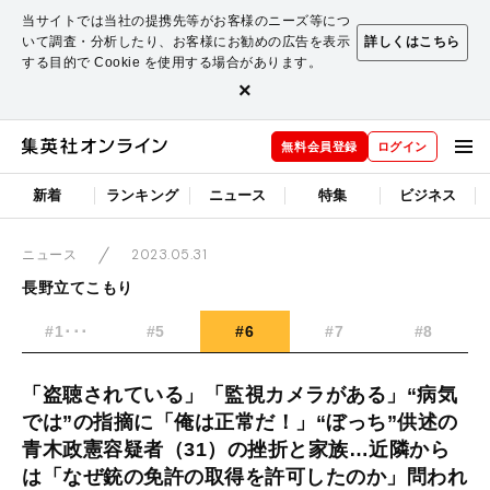
当サイトでは当社の提携先等がお客様のニーズ等につ
いて調査・分析したり、お客様にお勧めの広告を表示
詳しくはこちら
する目的で Cookie を使用する場合があります。
×
無料会員登録
ログイン
新着
ランキング
ニュース
特集
ビジネス
2023.05.31
ニュース
長野立てこもり
#1･･･
#5
#6
#7
#8
「盗聴されている」「監視カメラがある」“病気
では”の指摘に「俺は正常だ！」“ぼっち”供述の
青木政憲容疑者（31）の挫折と家族…近隣から
は「なぜ銃の免許の取得を許可したのか」問われ