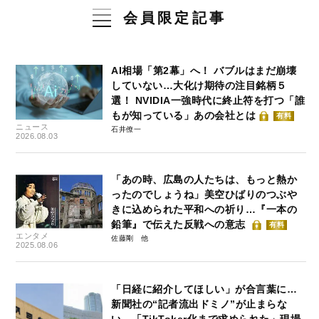
会員限定記事
AI相場「第2幕」へ！ バブルはまだ崩壊
していない…大化け期待の注目銘柄５
選！ NVIDIA一強時代に終止符を打つ「誰
もが知っている」あの会社とは
有料
ニュース
石井僚一
2026.08.03
「あの時、広島の人たちは、もっと熱か
ったのでしょうね」美空ひばりのつぶや
きに込められた平和への祈り…『一本の
鉛筆』で伝えた反戦への意志
有料
エンタメ
佐藤剛
2025.08.06
「日経に紹介してほしい」が合言葉に…
新聞社の“記者流出ドミノ”が止まらな
い 「TikToker化まで求められた」現場