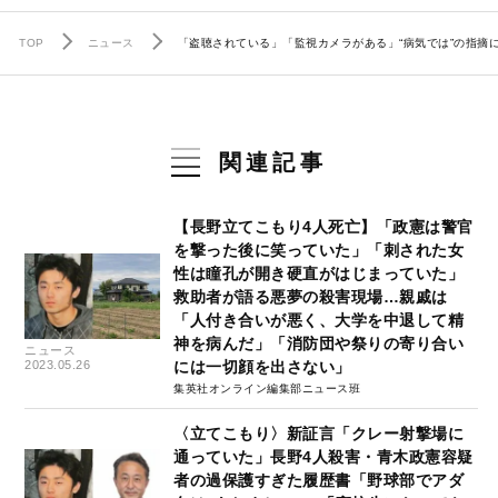
TOP
ニュース
「盗聴されている」「監視カメラがある」“病気では”の指摘
関連記事
【長野立てこもり4人死亡】「政憲は警官
を撃った後に笑っていた」「刺された女
性は瞳孔が開き硬直がはじまっていた」
救助者が語る悪夢の殺害現場…親戚は
「人付き合いが悪く、大学を中退して精
神を病んだ」「消防団や祭りの寄り合い
ニュース
2023.05.26
には一切顔を出さない」
集英社オンライン編集部ニュース班
〈立てこもり〉新証言「クレー射撃場に
通っていた」長野4人殺害・青木政憲容疑
者の過保護すぎた履歴書「野球部でアダ