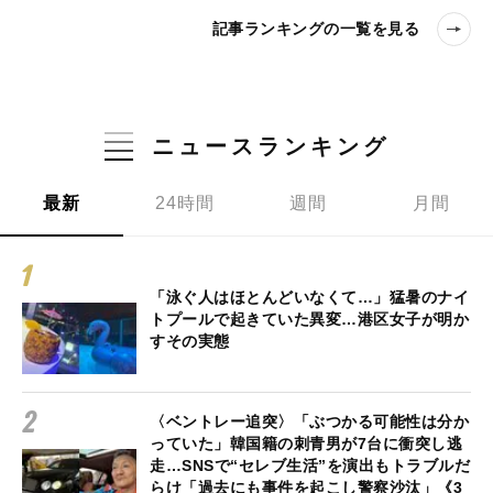
記事ランキングの一覧を見る
ニュースランキング
最新
24時間
週間
月間
「泳ぐ人はほとんどいなくて…」猛暑のナイ
トプールで起きていた異変…港区女子が明か
すその実態
〈ベントレー追突〉「ぶつかる可能性は分か
っていた」韓国籍の刺青男が7台に衝突し逃
走…SNSで“セレブ生活”を演出もトラブルだ
らけ「過去にも事件を起こし警察沙汰」《3