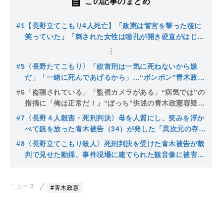
この記事のまとめ
#1
【長野立てこもり4人死亡】「政憲は警官を撃った後に
笑っていた」「刺された女性は瞳孔が開き硬直がはじま
っていた」救助者が語る悪夢の殺害現場…親戚は「人付
き合いが悪く、大学を中退して精神を病んだ」「消防団
#5
〈長野たてこもり〉「絞首刑は一気に死ねないから嫌
や祭りの寄り合いには一切顔を出さない」
だ」「一緒に死んであげるから」…“ボンボン”青木政憲
容疑者（31）の母はなぜ農園に息子の名をつけたのか？
#6
「盗聴されている」「監視カメラがある」“病気では”の
母の複雑な生い立ちと家族の絆…「政憲に会社を継がせ
指摘に「俺は正常だ！」“ぼっち”供述の青木政憲容疑者
たがっていた」親心
（31）の挫折と家族…近隣からは「なぜ銃の免許の取得
#7
〈長野４人殺害・死刑判決〉母を人質にし、笑みを浮か
を許可したのか」問われる刑事責任能力〈長野立てこも
べて銃を放った青木被告（34）が発した「異次元の存
り〉
在」とは何だったのか
#8
〈長野立てこもり殺人〉死刑判決を受けた青木被告が裁
判で見せた動揺、事件現場に建てられた観音像に被害者
遺族「遠くに消えてほしい」【裁判傍聴】
ニュース
#青木政憲