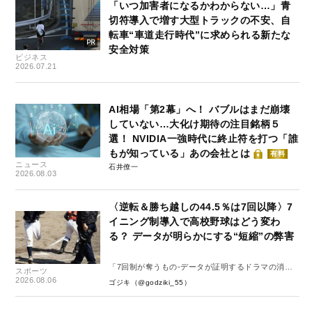
「いつ加害者になるかわからない…」青
切符導入で増す大型トラックの不安、自
転車“車道走行時代”に求められる新たな
安全対策
ビジネス
2026.07.21
AI相場「第2幕」へ！ バブルはまだ崩壊
していない…大化け期待の注目銘柄５
選！ NVIDIA一強時代に終止符を打つ「誰
もが知っている」あの会社とは
有料
ニュース
石井僚一
2026.08.03
〈逆転＆勝ち越しの44.5％は7回以降〉7
イニング制導入で高校野球はどう変わ
る？ データが明らかにする“短縮”の弊害
「7回制が奪うもの-データが証明するドラマの消
スポーツ
失-」
2026.08.06
ゴジキ（@godziki_55）