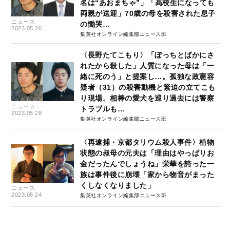
名は“あおまちゃ”」「高校生になっても
両親が送迎」70歳の母を殺害された息子
ニュース
の慟哭…
2023.05.26
集英社オンライン編集部ニュース班
〈長野たてこもり〉「ぼっちとばかにさ
れたから殺した」人質になった母は「一
緒に死のう」と提案し…。孤独な政憲容
疑者（31）の殺害動機と緊迫の立てこも
り現場。相棒の愛犬を巡り過去には警察
ニュース
トラブルも…
2023.05.28
集英社オンライン編集部ニュース班
〈再逮捕・京都タリウム殺人事件〉植物
状態の叔母の元夫は「理由はやっぱりお
金だったんでしょうね」栄華を誇った一
族は事件後に崩壊「家から物音がまった
くしなくなりました」
ニュース
2023.05.24
集英社オンライン編集部ニュース班