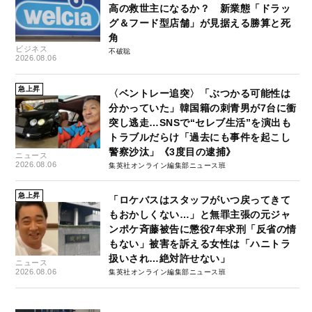
高の救世主になるか？ 新業態「ドラッ
グ＆フード型店舗」が見据える勝算と死
角
ビジネス
不破聡
2026.08.06
急上昇
〈ベントレー追突〉「ぶつかる可能性は
分かっていた」韓国籍の刺青男が7台に衝
突し逃走…SNSで“セレブ生活”を演出も
トラブルだらけ「過去にも事件を起こし
警察沙汰」《3度目の逮捕》
ニュース
2026.08.06
集英社オンライン編集部ニュース班
急上昇
「ロケバスはスタッフがいつ戻ってきて
もおかしくない…」と無罪主張の元ジャ
ンポケ斉藤被告に懲役7年求刑「反省の情
もない」被害を訴える女性は「ハニトラ
扱いされ…絶対許せない」
ニュース
2026.08.06
集英社オンライン編集部ニュース班