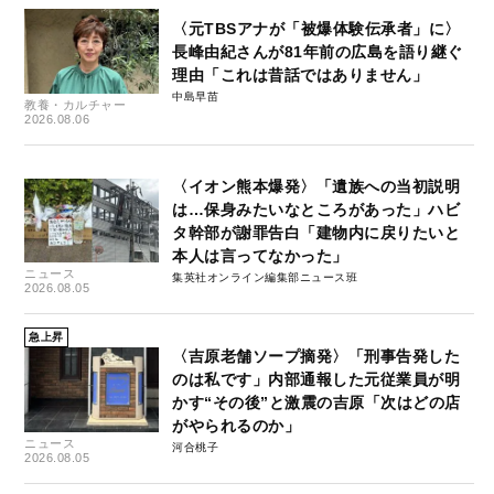
〈元TBSアナが「被爆体験伝承者」に〉
長峰由紀さんが81年前の広島を語り継ぐ
理由「これは昔話ではありません」
中島早苗
教養・カルチャー
2026.08.06
〈イオン熊本爆発〉「遺族への当初説明
は…保身みたいなところがあった」ハビ
タ幹部が謝罪告白「建物内に戻りたいと
本人は言ってなかった」
ニュース
集英社オンライン編集部ニュース班
2026.08.05
急上昇
〈吉原老舗ソープ摘発〉「刑事告発した
のは私です」内部通報した元従業員が明
かす“その後”と激震の吉原「次はどの店
がやられるのか」
ニュース
河合桃子
2026.08.05