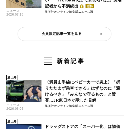
記者から不満続出
有料
ニュース
集英社オンライン編集部ニュース班
2026.07.18
会員限定記事一覧を見る
新着記事
急上昇
〈満員山手線にベビーカーで炎上〉「折
りたたまず乗車できる」はずなのに「避
けるべき」「みんなで守るもの」と賛
否…JR東日本が示した見解
ニュース
集英社オンライン編集部ニュース班
2026.08.06
急上昇
ドラッグストアの「スーパー化」は物価