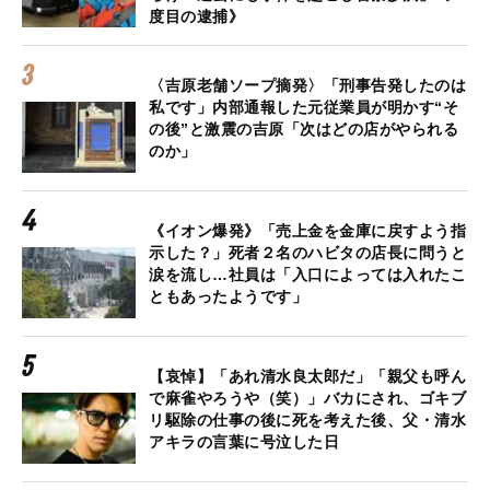
度目の逮捕》
〈吉原老舗ソープ摘発〉「刑事告発したのは
私です」内部通報した元従業員が明かす“そ
の後”と激震の吉原「次はどの店がやられる
のか」
《イオン爆発》「売上金を金庫に戻すよう指
示した？」死者２名のハビタの店長に問うと
涙を流し…社員は「入口によっては入れたこ
ともあったようです」
【哀悼】「あれ清水良太郎だ」「親父も呼ん
で麻雀やろうや（笑）」バカにされ、ゴキブ
リ駆除の仕事の後に死を考えた後、父・清水
アキラの言葉に号泣した日