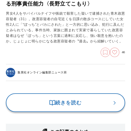
る刑事責任能力〈長野立てこもり〉
男女4人をサバイバルナイフや猟銃で殺害した疑いで逮捕された青木政憲
容疑者（31）。政憲容疑者の自宅近くを日課の散歩コースにしていた女
性2人に「“ぼっち”とバカにされた」と一方的に思い込み、犯行に及んだ
とみられている。事件当時、家族に囲まれて実家で暮らしていた政憲容
疑者はなぜ「ぼっち」という言葉に過剰に反応し、強い殺意を抱いたの
か。じょじょに明らかになる政憲容疑者の〝過去〟から紐解いていく。
46
集英社オンライン編集部ニュース班
続きを読む