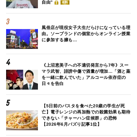
自由”
有料
風俗店が現役女子大生だらけになっている理
由。ソープランドの個室からオンライン授業
に参加する嬢も…
《上沼恵美子への不適切発言から7年》スー
マラ武智、誹謗中傷で酒量が増加…「酒と薬
を一緒に飲んでいた」アルコール依存症の
日々を告白
【5日前のパスタを食べた20歳の学生が死
亡】電子レンジの再加熱での殺菌効果も期待
できない「チャーハン症候群」の恐怖
【2026年6月バズり記事1位】