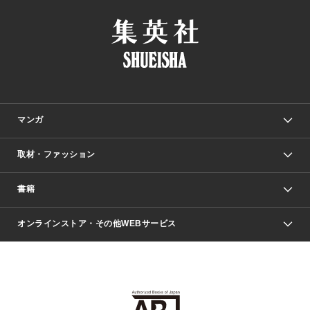
マンガ
取材・ファッション
少年マンガ
週刊少年ジャンプ
書籍
ファッション・美容
青年マンガ
ジャンプSQ.
Seventeen
週刊ヤングジャンプ
オンラインストア・その他WEBサービス
文芸・文庫・総合
芸能・情報・スポーツ
少女マンガ
Vジャンプ
non-no Web
ヤングジャンプ定期購読デジタル
すばる
Myojo
オンラインストア
りぼん
学芸・ノンフィクション・新書
最強ジャンプ
女性マンガ
@BAILA
ヤンジャン＋
小説すばる
週プレNEWS
マーガレット
集英社OTOコンテンツ
集英社 学芸編集部
少年ジャンプ＋
その他WEBサービス
クッキー
ライトノベル・ノベライズ
MAQUIA ONLINE
となりのヤングジャンプ
集英社 文芸ステーション