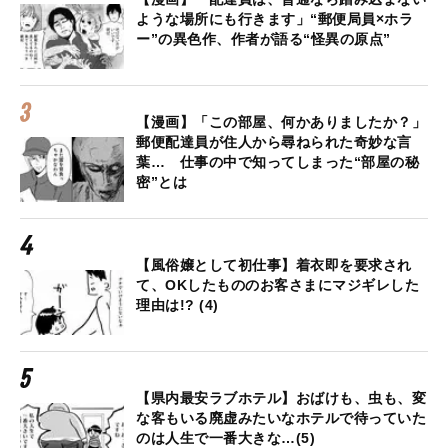
ような場所にも行きます」“郵便局員×ホラ
ー”の異色作、作者が語る“怪異の原点”
【漫画】「この部屋、何かありましたか？」
郵便配達員が住人から尋ねられた奇妙な言
葉… 仕事の中で知ってしまった“部屋の秘
密”とは
【風俗嬢として初仕事】着衣即を要求され
て、OKしたもののお客さまにマジギレした
理由は!? (4)
【県内最安ラブホテル】おばけも、虫も、変
な客もいる廃虚みたいなホテルで待っていた
のは人生で一番大きな…(5)