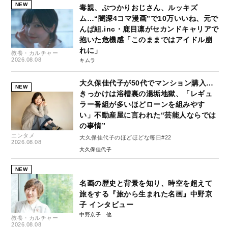
NEW
毒親、ぶつかりおじさん、ルッキズ
ム…“闇深4コマ漫画”で10万いいね、元で
んぱ組.inc・鹿目凛がセカンドキャリアで
抱いた危機感「このままではアイドル崩
れに」
教養・カルチャー
2026.08.08
キムラ
大久保佳代子が50代でマンション購入…
NEW
きっかけは浴槽裏の湯垢地獄、「レギュ
ラー番組が多いほどローンを組みやす
い」不動産屋に言われた“芸能人ならでは
の事情”
エンタメ
大久保佳代子のほどほどな毎日#22
2026.08.08
大久保佳代子
NEW
名画の歴史と背景を知り、時空を超えて
旅をする『旅から生まれた名画』中野京
子 インタビュー
中野京子
教養・カルチャー
2026.08.08