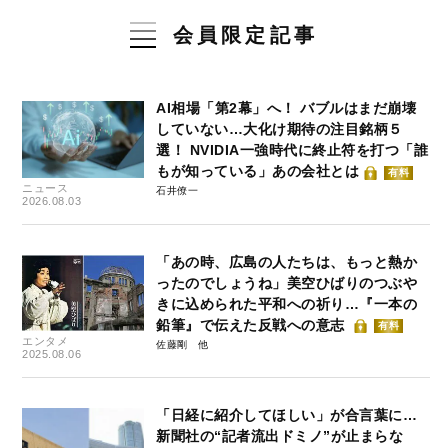
会員限定記事
AI相場「第2幕」へ！ バブルはまだ崩壊
していない…大化け期待の注目銘柄５
選！ NVIDIA一強時代に終止符を打つ「誰
もが知っている」あの会社とは
有料
ニュース
石井僚一
2026.08.03
「あの時、広島の人たちは、もっと熱か
ったのでしょうね」美空ひばりのつぶや
きに込められた平和への祈り…『一本の
鉛筆』で伝えた反戦への意志
有料
エンタメ
佐藤剛
2025.08.06
「日経に紹介してほしい」が合言葉に…
新聞社の“記者流出ドミノ”が止まらな