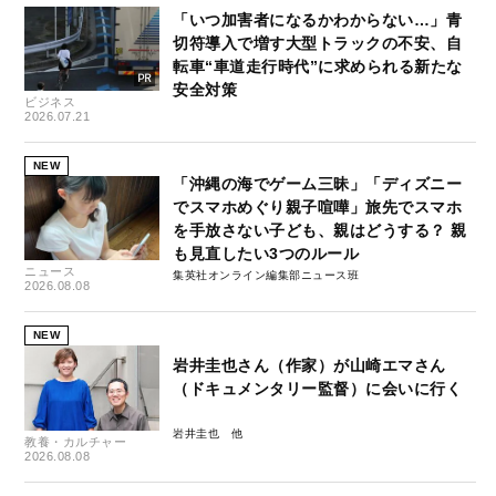
「いつ加害者になるかわからない…」青
切符導入で増す大型トラックの不安、自
転車“車道走行時代”に求められる新たな
安全対策
ビジネス
2026.07.21
NEW
「沖縄の海でゲーム三昧」「ディズニー
でスマホめぐり親子喧嘩」旅先でスマホ
を手放さない子ども、親はどうする？ 親
も見直したい3つのルール
ニュース
集英社オンライン編集部ニュース班
2026.08.08
NEW
岩井圭也さん（作家）が山崎エマさん
（ドキュメンタリー監督）に会いに行く
岩井圭也
教養・カルチャー
2026.08.08