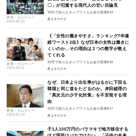
〇」が氾濫する現代人の甘い目論見
30代で知らなきゃアウトなお金の授業#19
教養・カルチャー
井上ヨウスケ
2023.04.24
《「女性の働きやすさ」ランキング7年連
続ワースト2位》なぜ日本の女性は働きに
くいのか…その理由は２つの数字が教え
てくれる
30代で知らなきゃアウトなお金の授業#18
教養・カルチャー
2023.03.11
井上ヨウスケ
なぜ、日本より出生率がはるかに下回る
韓国と同じ道をたどるのか。岸田総理の
「異次元の少子化対策」を不安視する理
由
30代で知らなきゃアウトなお金の授業#17
教養・カルチャー
2023.02.19
井上ヨウスケ
子1人100万円のバラマキで地方移住する
ほど国民はバカではない。「子供の未来