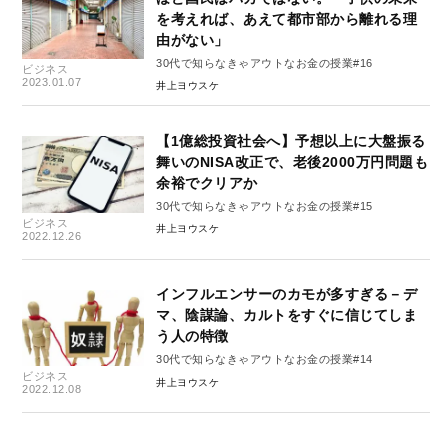
を考えれば、あえて都市部から離れる理
由がない」
30代で知らなきゃアウトなお金の授業#16
ビジネス
2023.01.07
井上ヨウスケ
【1億総投資社会へ】予想以上に大盤振る
舞いのNISA改正で、老後2000万円問題も
余裕でクリアか
30代で知らなきゃアウトなお金の授業#15
ビジネス
井上ヨウスケ
2022.12.26
インフルエンサーのカモが多すぎる－デ
マ、陰謀論、カルトをすぐに信じてしま
う人の特徴
30代で知らなきゃアウトなお金の授業#14
ビジネス
井上ヨウスケ
2022.12.08