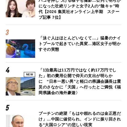
バコを押しつける様子も撮影…公判で明らか
になった壮絶リンチと女子2人の“陰キャ”時
代【2026 集英社オンライン上半期 スクー
プ記事 7位】
「泳ぐ人はほとんどいなくて…」猛暑のナイ
トプールで起きていた異変…港区女子が明か
すその実態
「1泊最高は11万円ではなく約17万円でし
NEW
た」初の費用公開で仰天の支出が明らか
に “日本一悪い男”と軽口の県議会議長は震
災のさなかに「天国」へ行ったとご満悦《福
岡県議会の海外豪遊〉
プーチンの絶望「もはや頼れるのは金正恩だ
け」…中国に値切られ、インドに振り回され
る“大国ロシア”の悲しい現実