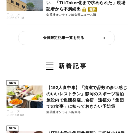
い 「TikToker化まで求められた」現場
記者から不満続出
有料
ニュース
集英社オンライン編集部ニュース班
2026.07.18
会員限定記事一覧を見る
新着記事
NEW
【192人食中毒】「清潔で品数の多い感じ
のいいレストラン」静岡のスポーツ宿泊
施設内で集団発症…合宿・遠征の「集団
での食事」に知っておきたい予防策
ニュース
集英社オンライン編集部
2026.08.08
NEW