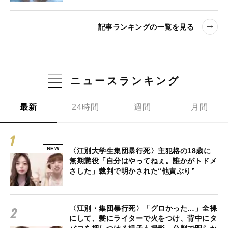
記事ランキングの一覧を見る
ニュースランキング
最新
24時間
週間
月間
NEW
〈江別大学生集団暴行死〉主犯格の18歳に
無期懲役「自分はやってねぇ。誰かがトドメ
さした」裁判で明かされた“他責ぶり”
〈江別・集団暴行死〉「グロかった…」全裸
にして、髪にライターで火をつけ、背中にタ