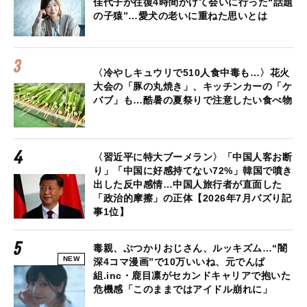
佳代子が往復4時間かけて会いに行った“話題
の子猿”…愛犬の老いに重ねた思いとは
〈冷やしキュウリで510人食中毒も…〉花火
大会の「豚の丸焼き」、キッチンカーの「ケ
バブ」も…酷暑の夏祭りで注意したい食べ物
〈習近平に特大ブーメラン〉「中国人客お断
り」「中国に好感持てない72%」韓国で噴き
出した反中感情…中国人旅行者が直面した
「政治的摩擦」の正体【2026年7月バズり記
事1位】
毒親、ぶつかりおじさん、ルッキズム…“闇
NEW
深4コマ漫画”で10万いいね、元でんぱ
組.inc・鹿目凛がセカンドキャリアで抱いた
危機感「このままではアイドル崩れに」