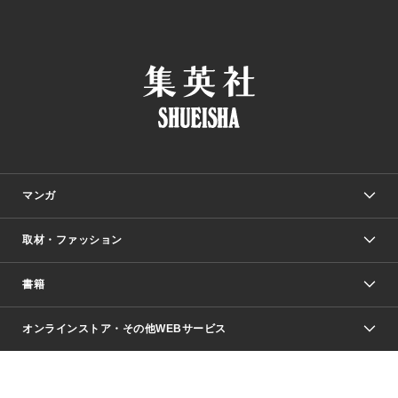
マンガ
取材・ファッション
少年マンガ
週刊少年ジャンプ
書籍
ファッション・美容
青年マンガ
ジャンプSQ.
Seventeen
週刊ヤングジャンプ
オンラインストア・その他WEBサービス
文芸・文庫・総合
芸能・情報・スポーツ
少女マンガ
Vジャンプ
non-no Web
ヤングジャンプ定期購読デジタル
すばる
Myojo
オンラインストア
りぼん
学芸・ノンフィクション・新書
最強ジャンプ
女性マンガ
@BAILA
ヤンジャン＋