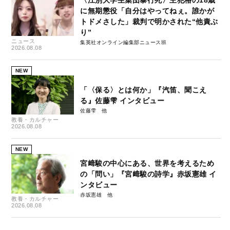
〈江別大学生集団暴行死〉主犯格の18歳
に無期懲役「自分はやってねぇ。誰かが
トドメさした」裁判で明かされた“他責ぶ
り”
ニュース
集英社オンライン編集部ニュース班
2026.08.08
NEW
「〈保る〉とは何か」『汽笛、聞こえ
る』佐藤雫 インタビュー
佐藤雫
教養・カルチャー
2026.08.08
NEW
宮﨑駿の中心にある、世界を考えるため
の「問い」『宮﨑駿の詩学』赤坂憲雄 イ
ンタビュー
赤坂憲雄
教養・カルチャー
2026.08.08