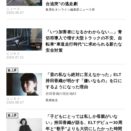
台追突”の逃走劇
ニュース
集英社オンライン編集部ニュース班
2026.08.07
「いつ加害者になるかわからない…」青
切符導入で増す大型トラックの不安、自
転車“車道走行時代”に求められる新たな
安全対策
ビジネス
2026.07.21
急上昇
「昔の私なら絶対に言えなかった」ELT
持田香織が明かす「嫌いなもの」を口に
するようになった理由
持田香織の現在地#2
エンタメ
黒島暁生
2026.08.07
急上昇
「子どもにとっては私しか母親がいな
い」持田香織が語る、ELTデビュー30周
年と“歌手”よりも大切にしたかった時間