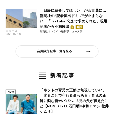
「日経に紹介してほしい」が合言葉に…
新聞社の“記者流出ドミノ”が止まらな
い 「TikToker化まで求められた」現場
記者から不満続出
有料
ニュース
集英社オンライン編集部ニュース班
2026.07.18
会員限定記事一覧を見る
新着記事
「ネットの育児の正解は無視していい」
NEW
「叱ることで守れる命もある」育児の正
解に悩む新米パパへ、3児の父が伝えたこ
と【NON STYLE石田明×令和ロマン 松井
ケムリ】