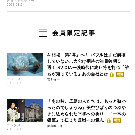
教養・カルチャー
2023.03.24
会員限定記事
AI相場「第2幕」へ！ バブルはまだ崩壊
していない…大化け期待の注目銘柄５
選！ NVIDIA一強時代に終止符を打つ「誰
もが知っている」あの会社とは
有料
ニュース
石井僚一
2026.08.03
「あの時、広島の人たちは、もっと熱か
ったのでしょうね」美空ひばりのつぶや
きに込められた平和への祈り…『一本の
鉛筆』で伝えた反戦への意志
有料
エンタメ
佐藤剛
2025.08.06