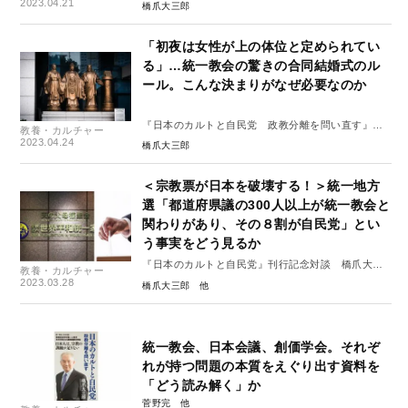
り
2023.04.21
橋爪大三郎
「初夜は女性が上の体位と定められてい
る」…統一教会の驚きの合同結婚式のル
ール。こんな決まりがなぜ必要なのか
『日本のカルトと自民党 政教分離を問い直す』よ
教養・カルチャー
り
2023.04.24
橋爪大三郎
＜宗教票が日本を破壊する！＞統一地方
選「都道府県議の300人以上が統一教会と
関わりがあり、その８割が自民党」とい
う事実をどう見るか
『日本のカルトと自民党』刊行記念対談 橋爪大三
教養・カルチャー
郎×有田芳生
2023.03.28
橋爪大三郎
統一教会、日本会議、創価学会。それぞ
れが持つ問題の本質をえぐり出す資料を
「どう読み解く」か
菅野完