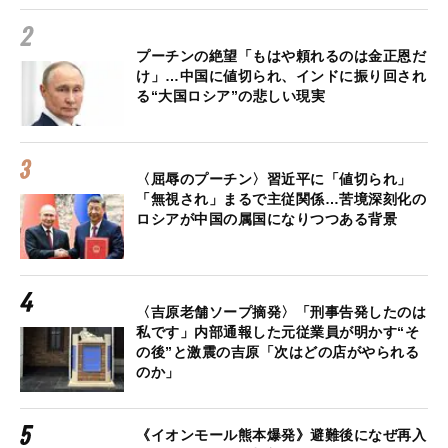
プーチンの絶望「もはや頼れるのは金正恩だ
け」…中国に値切られ、インドに振り回され
る“大国ロシア”の悲しい現実
〈屈辱のプーチン〉習近平に「値切られ」
「無視され」まるで主従関係…苦境深刻化の
ロシアが中国の属国になりつつある背景
〈吉原老舗ソープ摘発〉「刑事告発したのは
私です」内部通報した元従業員が明かす“そ
の後”と激震の吉原「次はどの店がやられる
のか」
《イオンモール熊本爆発》避難後になぜ再入