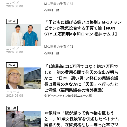
エンタメ
M-1王者の子育て#2
2026.08.08
石田明
NEW
「子どもに媚びる笑いは格別」M-1チャン
ピオンが意気投合する子育て論【NON
STYLE石田明×令和ロマン 松井ケムリ】
M-1王者の子育て#1
エンタメ
2026.08.08
石田明
NEW
「1泊最高は11万円ではなく約17万円で
した」初の費用公開で仰天の支出が明ら
かに “日本一悪い男”と軽口の県議会議
長は震災のさなかに「天国」へ行ったと
ご満悦《福岡県議会の海外豪遊〉
ニュース
2026.08.08
集英社オンライン編集部ニュース班
急上昇
≪飯能≫「腹が減って食べ物を盗もう
と…」91歳女性殺害を供述したベトナム
国籍の男、在留資格なし…奪った車で“3