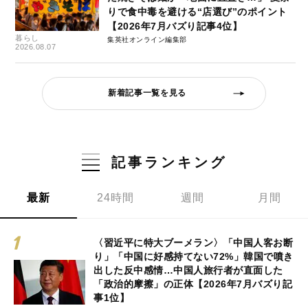
りで食中毒を避ける“店選び”のポイント
【2026年7月バズり記事4位】
暮らし
集英社オンライン編集部
2026.08.07
新着記事一覧を見る
記事ランキング
最新
24時間
週間
月間
〈習近平に特大ブーメラン〉「中国人客お断
り」「中国に好感持てない72%」韓国で噴き
出した反中感情…中国人旅行者が直面した
「政治的摩擦」の正体【2026年7月バズり記
事1位】