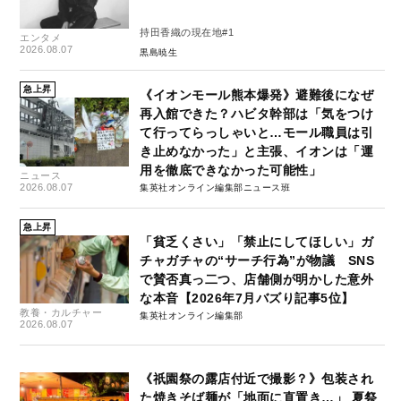
持田香織の現在地#1
エンタメ
2026.08.07
黒島暁生
急上昇
《イオンモール熊本爆発》避難後になぜ
再入館できた？ハビタ幹部は「気をつけ
て行ってらっしゃいと…モール職員は引
き止めなかった」と主張、イオンは「運
用を徹底できなかった可能性」
ニュース
2026.08.07
集英社オンライン編集部ニュース班
急上昇
「貧乏くさい」「禁止にしてほしい」ガ
チャガチャの“サーチ行為”が物議 SNS
で賛否真っ二つ、店舗側が明かした意外
な本音【2026年7月バズり記事5位】
教養・カルチャー
集英社オンライン編集部
2026.08.07
《祇園祭の露店付近で撮影？》包装され
た焼きそば麺が「地面に直置き…」 夏祭