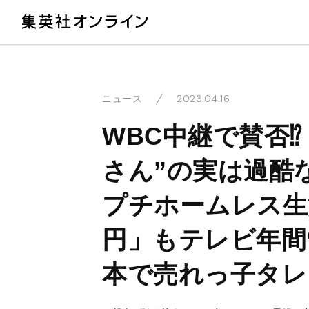
教
2023.04.16
ニュース
WBC中継で賛否⁉
さん”の実は過酷
プチホームレス生
円」もテレビ年間“
本で売れっ子タレ