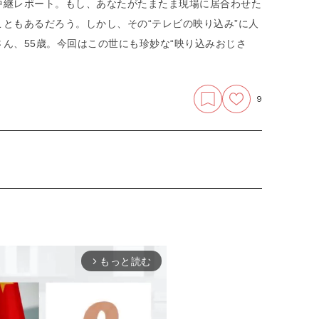
中継レポート。もし、あなたがたまたま現場に居合わせた
ともあるだろう。しかし、その“テレビの映り込み”に人
ん、55歳。今回はこの世にも珍妙な“映り込みおじさ
9
もっと読む
arrow_forward_ios