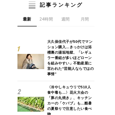
記事ランキング
最新
24時間
週間
月間
大久保佳代子が50代でマン
ション購入…きっかけは浴
槽裏の湯垢地獄、「レギュ
ラー番組が多いほどローン
を組みやすい」不動産屋に
言われた“芸能人ならではの
事情”
〈冷やしキュウリで510人
食中毒も…〉花火大会の
「豚の丸焼き」、キッチン
カーの「ケバブ」も…酷暑
の夏祭りで注意したい食べ
物