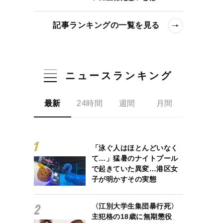
記事ランキングの一覧を見る
ニュースランキング
最新
24時間
週間
月間
「泳ぐ人はほとんどいなく
て…」猛暑のナイトプール
で起きていた異変…港区女
子が明かすその実態
〈江別大学生集団暴行死〉
主犯格の18歳に無期懲役