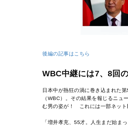
後編の記事はこちら
WBC中継には7、8回
日本中が熱狂の渦に巻き込まれた第
（WBC）。その結果を報じるニュ
む男の姿が！ これには一部ネット
「増井孝充、55才。人生まだ始ま