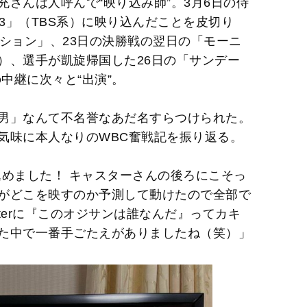
さんは人呼んで“映り込み師”。3月6日の侍
23」（TBS系）に映り込んだことを皮切り
ション」、23日の決勝戦の翌日の「モーニ
）、選手が凱旋帰国した26日の「サンデー
中継に次々と“出演”。
男」なんて不名誉なあだ名すらつけられた。
気味に本人なりのWBC奮戦記を振り返る。
込めました！ キャスターさんの後ろにこそっ
がどこを映すのか予測して動けたので全部で
tterに『このオジサンは誰なんだ』ってカキ
た中で一番手ごたえがありましたね（笑）」