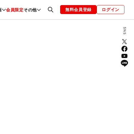
無料会員登録
ログイン
画
会員限定
その他
ファッション
恋愛・結婚
編集部
お知らせ