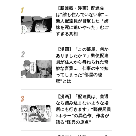
【新連載・漫画】配達先
は“誰も住んでいない家”…
新人配達員が目撃した「姉
妹を死に追いやった」むご
すぎる真相
【漫画】「この部屋、何か
ありましたか？」郵便配達
員が住人から尋ねられた奇
妙な言葉… 仕事の中で知
ってしまった“部屋の秘
密”とは
【漫画】「配達員は、普通
なら踏み込まないような場
所にも行きます」“郵便局員
×ホラー”の異色作、作者が
語る“怪異の原点”