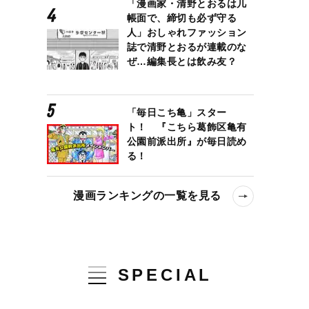
「漫画家・清野とおるは几
帳面で、締切も必ず守る
人」おしゃれファッション
誌で清野とおるが連載のな
ぜ…編集長とは飲み友？
「毎日こち亀」スター
ト！ 『こちら葛飾区亀有
公園前派出所』が毎日読め
る！
漫画ランキングの一覧を見る
SPECIAL