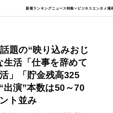
特集一覧を見る
漫画一覧を見る
新着
ランキング
ニュース
特集
ビジネス
エンタメ
漫
養・カルチャー
暮らし
スポーツ
ヘルスケア
美容
グルメ
 話題の“映り込みおじ
な生活「仕事を辞めて
活」「貯金残高325
出演”本数は50～70
ント並み