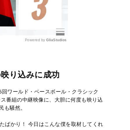
Powered by 
GliaStudios
M
u
t
の映り込みに成功
e
5回ワールド・ベースボール・クラシック
ース番組の中継映像に、大胆に何度も映り込
民も騒然。
ったばかり！ 今日はこんな僕を取材してくれ