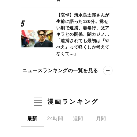
【哀悼】清水良太郎さんが
生前に語った120分。覚せ
い剤で逮捕、妻暴行、父ア
キラとの関係、闇カジノ…
「逮捕されても最初は『や
べえ』って軽くしか考えて
なくて…」
ニュースランキングの一覧を見る
漫画ランキング
最新
24時間
週間
月間