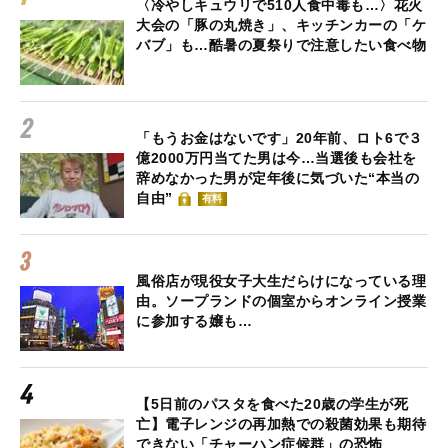
〈冷やしキュウリで510人食中毒も…〉花火
大会の「豚の丸焼き」、キッチンカーの「ケ
バブ」も…酷暑の夏祭りで注意したい食べ物
「もうお金はないです」20年前、ロト6で３
億2000万円当てた男は今…当選後も会社を
辞めなかった男が定年後に気づいた“本当の
自由”
有料
風俗店が現役女子大生だらけになっている理
由。ソープランドの個室からオンライン授業
に参加する嬢も…
【5日前のパスタを食べた20歳の学生が死
亡】電子レンジの再加熱での殺菌効果も期待
できない「チャーハン症候群」の恐怖