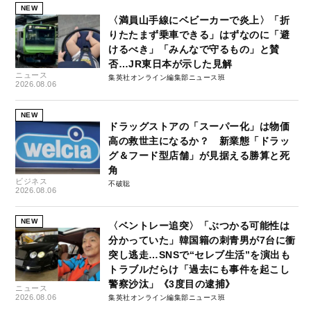
NEW
〈満員山手線にベビーカーで炎上〉「折
りたたまず乗車できる」はずなのに「避
けるべき」「みんなで守るもの」と賛
否…JR東日本が示した見解
ニュース
集英社オンライン編集部ニュース班
2026.08.06
NEW
ドラッグストアの「スーパー化」は物価
高の救世主になるか？ 新業態「ドラッ
グ＆フード型店舗」が見据える勝算と死
角
ビジネス
不破聡
2026.08.06
NEW
〈ベントレー追突〉「ぶつかる可能性は
分かっていた」韓国籍の刺青男が7台に衝
突し逃走…SNSで“セレブ生活”を演出も
トラブルだらけ「過去にも事件を起こし
警察沙汰」《3度目の逮捕》
ニュース
2026.08.06
集英社オンライン編集部ニュース班