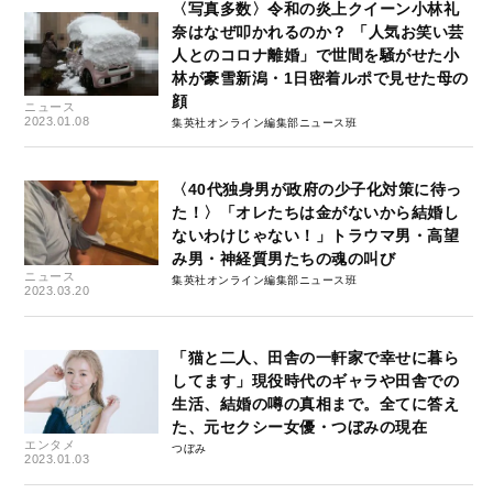
〈写真多数〉令和の炎上クイーン小林礼
奈はなぜ叩かれるのか？ 「人気お笑い芸
人とのコロナ離婚」で世間を騒がせた小
林が豪雪新潟・1日密着ルポで見せた母の
顔
ニュース
2023.01.08
集英社オンライン編集部ニュース班
〈40代独身男が政府の少子化対策に待っ
た！〉「オレたちは金がないから結婚し
ないわけじゃない！」トラウマ男・高望
み男・神経質男たちの魂の叫び
ニュース
集英社オンライン編集部ニュース班
2023.03.20
「猫と二人、田舎の一軒家で幸せに暮ら
してます」現役時代のギャラや田舎での
生活、結婚の噂の真相まで。全てに答え
た、元セクシー女優・つぼみの現在
エンタメ
つぼみ
2023.01.03