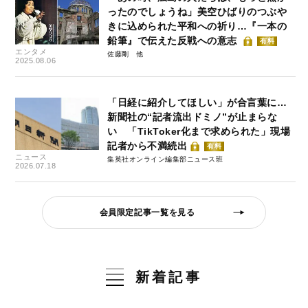
ったのでしょうね」美空ひばりのつぶや
きに込められた平和への祈り…『一本の
鉛筆』で伝えた反戦への意志
有料
エンタメ
佐藤剛
2025.08.06
「日経に紹介してほしい」が合言葉に…
新聞社の“記者流出ドミノ”が止まらな
い 「TikToker化まで求められた」現場
記者から不満続出
有料
ニュース
集英社オンライン編集部ニュース班
2026.07.18
会員限定記事一覧を見る
新着記事