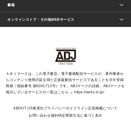
週刊少年ジャンプ
書籍
ファッション・美容
青年マンガ
ジャンプSQ.
Seventeen
週刊ヤングジャンプ
オンラインストア・その他WEBサービス
文芸・文庫・総合
芸能・情報・スポーツ
少女マンガ
Vジャンプ
non-no Web
ヤングジャンプ定期購読デジタル
すばる
Myojo
オンラインストア
りぼん
学芸・ノンフィクション・新書
最強ジャンプ
女性マンガ
@BAILA
ヤンジャン＋
小説すばる
週プレNEWS
マーガレット
集英社OTOコンテンツ
集英社 学芸編集部
少年ジャンプ＋
その他WEBサービス
クッキー
ライトノベル・ノベライズ
MAQUIA ONLINE
となりのヤングジャンプ
集英社 文芸ステーション
週プレ グラジャパ！
別冊マーガレット
SHUEISHA MANGA-ART HERITAGE
集英社 ビジネス書
ゼブラック
ココハナ
SHUEISHA ADNAVI
SPUR.JP
集英社Webマガジン Cobalt
グランドジャンプ
web 集英社文庫
キッズ
web Sportiva
マンガMee
ジャンプキャラクターズストア
集英社新書
ジャンプルーキー！
月刊オフィスユー
ＡＢＪマークは、この電子書店・電子書籍配信サービスが、著作権者か
EDITOR'S LAB
LEE
集英社オレンジ文庫
ウルトラジャンプ
青春と読書
パラスポ＋！
らコンテンツ使用許諾を得た正規版配信サービスであることを示す登録
集英社みらい文庫
リマコミ＋
HAPPY PLUS STORE
集英社新書プラス
ジャンプTOON
商標（登録番号 第6091713号）です。ABJマークの詳細、ABJマークを
Marisol
シフォン文庫
アジア人物史
S-KIDS.LAND
マンガMeets
掲示しているサービスの一覧はこちら →
https://aebs.or.jp/
shueisha vox
よみタイ
S-MANGA
Web éclat
ダッシュエックス文庫
LEEマルシェ
kotoba
集英社ジャンプリミックス
ABOUT US
集英社プライバシーガイドライン
広告掲載について
T JAPAN:The New York Times Style Magazine
JUMP j BOOKS
お問い合わせ
規約
特定商取引法に基づく表示
SHOP Marisol
e!集英社
集英社コミック文庫
集英社女性誌ポータル
éclat premium
imidas