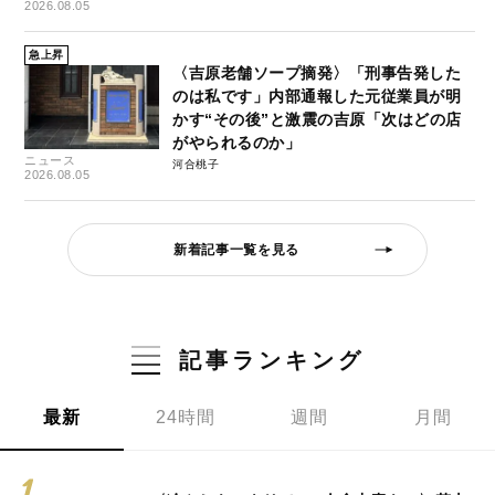
2026.08.05
急上昇
〈吉原老舗ソープ摘発〉「刑事告発した
のは私です」内部通報した元従業員が明
かす“その後”と激震の吉原「次はどの店
がやられるのか」
ニュース
河合桃子
2026.08.05
新着記事一覧を見る
記事ランキング
最新
24時間
週間
月間