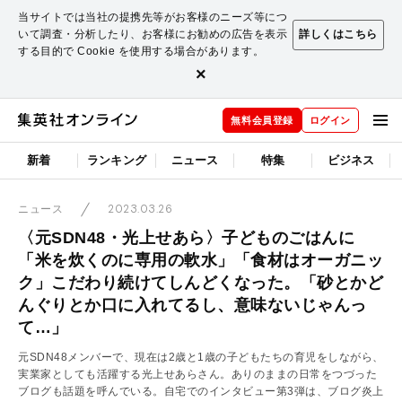
当サイトでは当社の提携先等がお客様のニーズ等につ
いて調査・分析したり、お客様にお勧めの広告を表示
詳しくはこちら
する目的で Cookie を使用する場合があります。
×
無料会員登録
ログイン
新着
ランキング
ニュース
特集
ビジネス
2023.03.26
ニュース
〈元SDN48・光上せあら〉子どものごはんに
「米を炊くのに専用の軟水」「食材はオーガニッ
ク」こだわり続けてしんどくなった。「砂とかど
んぐりとか口に入れてるし、意味ないじゃんっ
て…」
元SDN48メンバーで、現在は2歳と1歳の子どもたちの育児をしながら、
実業家としても活躍する光上せあらさん。ありのままの日常をつづった
ブログも話題を呼んでいる。自宅でのインタビュー第3弾は、ブログ炎上