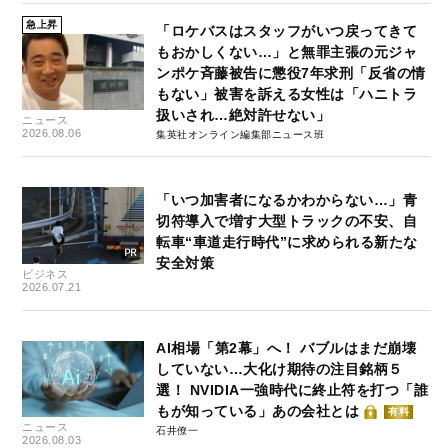
急上昇
「ロケバスはスタッフがいつ戻ってきて
もおかしくない…」と無罪主張の元ジャ
ンポケ斉藤被告に懲役7年求刑「反省の情
もない」被害を訴える女性は「ハニトラ
扱いされ…絶対許せない」
ニュース
2026.08.06
集英社オンライン編集部ニュース班
「いつ加害者になるかわからない…」青
切符導入で増す大型トラックの不安、自
転車“車道走行時代”に求められる新たな
安全対策
ビジネス
2026.07.21
AI相場「第2幕」へ！ バブルはまだ崩壊
していない…大化け期待の注目銘柄５
選！ NVIDIA一強時代に終止符を打つ「誰
もが知っている」あの会社とは
有料
ニュース
石井僚一
2026.08.03