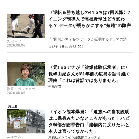
〈逆転＆勝ち越しの44.5％は7回以降〉7
イニング制導入で高校野球はどう変わ
る？ データが明らかにする“短縮”の弊害
「7回制が奪うもの-データが証明するドラマの消
スポーツ
失-」
2026.08.06
ゴジキ（@godziki_55）
〈元TBSアナが「被爆体験伝承者」に〉
長峰由紀さんが81年前の広島を語り継ぐ
理由「これは昔話ではありません」
中島早苗
教養・カルチャー
2026.08.06
急上昇
〈イオン熊本爆発〉「遺族への当初説明
は…保身みたいなところがあった」ハビ
タ幹部が謝罪告白「建物内に戻りたいと
本人は言ってなかった」
ニュース
集英社オンライン編集部ニュース班