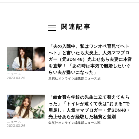
関連記事
「夫の入院中、私はワンオペ育児でヘト
ヘト」と書いたら大炎上。人気ママブロ
ガー（元SDN 48）光上せあら夫妻に本音
を直撃！ 「あの時は本気で離婚したいぐ
らい夫が嫌いになった」
ニュース
2023.03.26
集英社オンライン編集部ニュース班
「給食費を学校の先生に立て替えてもら
った」「トイレが遠くて夜は“おまる”で
用足し」人気ママブロガー・元SDN48・
光上せあらが経験した極貧と差別
ニュース
集英社オンライン編集部ニュース班
2023.03.26