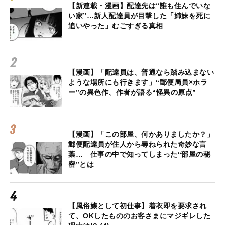
【新連載・漫画】配達先は“誰も住んでいな
い家”…新人配達員が目撃した「姉妹を死に
追いやった」むごすぎる真相
【漫画】「配達員は、普通なら踏み込まない
ような場所にも行きます」“郵便局員×ホラ
ー”の異色作、作者が語る“怪異の原点”
【漫画】「この部屋、何かありましたか？」
郵便配達員が住人から尋ねられた奇妙な言
葉… 仕事の中で知ってしまった“部屋の秘
密”とは
【風俗嬢として初仕事】着衣即を要求され
て、OKしたもののお客さまにマジギレした