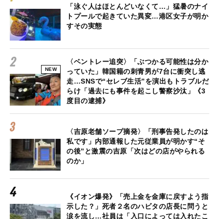
「泳ぐ人はほとんどいなくて…」猛暑のナイ
トプールで起きていた異変…港区女子が明か
すその実態
〈ベントレー追突〉「ぶつかる可能性は分か
NEW
っていた」韓国籍の刺青男が7台に衝突し逃
走…SNSで“セレブ生活”を演出もトラブルだ
らけ「過去にも事件を起こし警察沙汰」《3
度目の逮捕》
〈吉原老舗ソープ摘発〉「刑事告発したのは
私です」内部通報した元従業員が明かす“そ
の後”と激震の吉原「次はどの店がやられる
のか」
《イオン爆発》「売上金を金庫に戻すよう指
示した？」死者２名のハビタの店長に問うと
涙を流し…社員は「入口によっては入れたこ