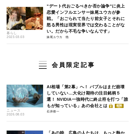
“デート代おごるべきか否か論争“に炎上
恋愛インフルエンサー妹尾ユウカが参
戦。「おごられて当たり前女子とそれに
怒る男性は現実世界では交わることがな
い。だから不毛な争いなんです」
暮らし
2023.03.03
妹尾ユウカ
会員限定記事
AI相場「第2幕」へ！ バブルはまだ崩壊
していない…大化け期待の注目銘柄５
選！ NVIDIA一強時代に終止符を打つ「誰
もが知っている」あの会社とは
有料
ニュース
石井僚一
2026.08.03
「あの時、広島の人たちは、もっと熱か