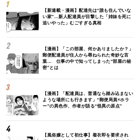
【新連載・漫画】配達先は“誰も住んでいな
い家”…新人配達員が目撃した「姉妹を死に
追いやった」むごすぎる真相
【漫画】「この部屋、何かありましたか？」
郵便配達員が住人から尋ねられた奇妙な言
葉… 仕事の中で知ってしまった“部屋の秘
密”とは
【漫画】「配達員は、普通なら踏み込まない
ような場所にも行きます」“郵便局員×ホラ
ー”の異色作、作者が語る“怪異の原点”
【風俗嬢として初仕事】着衣即を要求され