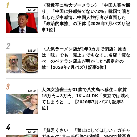
〈習近平に特大ブーメラン〉「中国人客お断
NEW
り」「中国に好感持てない72%」韓国で噴き
出した反中感情…中国人旅行者が直面した
「政治的摩擦」の正体【2026年7月バズり記
事1位】
〈人気ラーメン店が1年3カ月で閉店〉原因
NEW
は「味」でも「売上」でもなく…名店「渡な
べ」のベテラン店主が明かした“想定外の
敵”【2026年7月バズり記事2位】
人気女流雀士が31歳で八丈島へ移住…家賃
NEW
15万円→3万円、1K→4LDK「東京では壊れ
てしまうと…」【2026年7月バズり記事3
位】
「貧乏くさい」「禁止にしてほしい」ガチャ
NEW
ガチャの“サーチ行為”が物議 SNSで賛否真