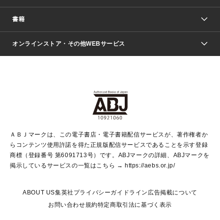
週刊少年ジャンプ
書籍
ファッション・美容
青年マンガ
ジャンプSQ.
Seventeen
週刊ヤングジャンプ
オンラインストア・その他WEBサービス
文芸・文庫・総合
芸能・情報・スポーツ
少女マンガ
Vジャンプ
non-no Web
ヤングジャンプ定期購読デジタル
すばる
Myojo
オンラインストア
りぼん
学芸・ノンフィクション・新書
最強ジャンプ
女性マンガ
@BAILA
ヤンジャン＋
小説すばる
週プレNEWS
マーガレット
集英社OTOコンテンツ
集英社 学芸編集部
少年ジャンプ＋
その他WEBサービス
クッキー
ライトノベル・ノベライズ
MAQUIA ONLINE
となりのヤングジャンプ
集英社 文芸ステーション
週プレ グラジャパ！
別冊マーガレット
SHUEISHA MANGA-ART HERITAGE
集英社 ビジネス書
ゼブラック
ココハナ
SHUEISHA ADNAVI
SPUR.JP
集英社Webマガジン Cobalt
グランドジャンプ
web 集英社文庫
キッズ
web Sportiva
マンガMee
ジャンプキャラクターズストア
集英社新書
ジャンプルーキー！
月刊オフィスユー
ＡＢＪマークは、この電子書店・電子書籍配信サービスが、著作権者か
EDITOR'S LAB
LEE
集英社オレンジ文庫
ウルトラジャンプ
青春と読書
パラスポ＋！
らコンテンツ使用許諾を得た正規版配信サービスであることを示す登録
集英社みらい文庫
リマコミ＋
HAPPY PLUS STORE
集英社新書プラス
ジャンプTOON
商標（登録番号 第6091713号）です。ABJマークの詳細、ABJマークを
Marisol
シフォン文庫
アジア人物史
S-KIDS.LAND
マンガMeets
掲示しているサービスの一覧はこちら →
https://aebs.or.jp/
shueisha vox
よみタイ
S-MANGA
Web éclat
ダッシュエックス文庫
LEEマルシェ
kotoba
集英社ジャンプリミックス
ABOUT US
集英社プライバシーガイドライン
広告掲載について
T JAPAN:The New York Times Style Magazine
JUMP j BOOKS
お問い合わせ
規約
特定商取引法に基づく表示
SHOP Marisol
e!集英社
集英社コミック文庫
集英社女性誌ポータル