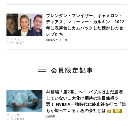
ブレンダン・フレイザー、キャメロン・
ディアス、マコーレー・カルキン…2022
年に表舞台にカムバックした懐かしのセ
レブたち
エンタメ
山縣みどり
2022.12.27
会員限定記事
AI相場「第2幕」へ！ バブルはまだ崩壊
していない…大化け期待の注目銘柄５
選！ NVIDIA一強時代に終止符を打つ「誰
もが知っている」あの会社とは
有料
ニュース
石井僚一
2026.08.03