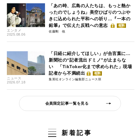
「あの時、広島の人たちは、もっと熱か
ったのでしょうね」美空ひばりのつぶや
きに込められた平和への祈り…『一本の
鉛筆』で伝えた反戦への意志
有料
エンタメ
佐藤剛
2025.08.06
「日経に紹介してほしい」が合言葉に…
新聞社の“記者流出ドミノ”が止まらな
い 「TikToker化まで求められた」現場
記者から不満続出
有料
ニュース
集英社オンライン編集部ニュース班
2026.07.18
会員限定記事一覧を見る
新着記事