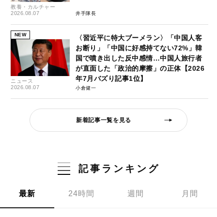
教養・カルチャー
2026.08.07
井手隊長
NEW
〈習近平に特大ブーメラン〉「中国人客
お断り」「中国に好感持てない72%」韓
国で噴き出した反中感情…中国人旅行者
が直面した「政治的摩擦」の正体【2026
年7月バズり記事1位】
ニュース
2026.08.07
小倉健一
新着記事一覧を見る
記事ランキング
最新
24時間
週間
月間