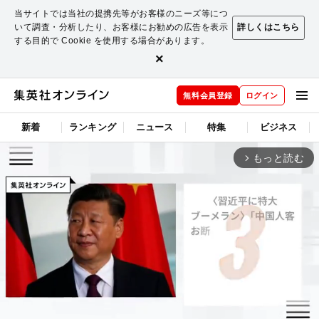
当サイトでは当社の提携先等がお客様のニーズ等につ
いて調査・分析したり、お客様にお勧めの広告を表示
詳しくはこちら
する目的で Cookie を使用する場合があります。
×
無料会員登録
ログイン
新着
ランキング
ニュース
特集
ビジネス
もっと読む
arrow_forward_ios