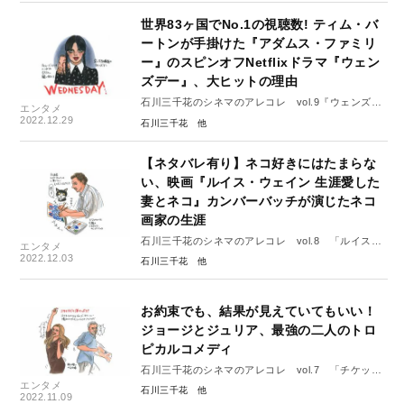
世界83ヶ国でNo.1の視聴数! ティム・バ
ートンが手掛けた『アダムス・ファミリ
ー』のスピンオフNetflixドラマ『ウェン
ズデー』、大ヒットの理由
石川三千花のシネマのアレコレ vol.9『ウェンズデ
エンタメ
ー』
2022.12.29
石川三千花
【ネタバレ有り】ネコ好きにはたまらな
い、映画『ルイス・ウェイン 生涯愛した
妻とネコ』カンバーバッチが演じたネコ
画家の生涯
石川三千花のシネマのアレコレ vol.8 「ルイス・
エンタメ
ウェイン 生涯愛した妻とネコ」
2022.12.03
石川三千花
お約束でも、結果が見えていてもいい！
ジョージとジュリア、最強の二人のトロ
ピカルコメディ
石川三千花のシネマのアレコレ vol.7 「チケッ
エンタメ
ト・トゥ・パラダイス」
石川三千花
2022.11.09