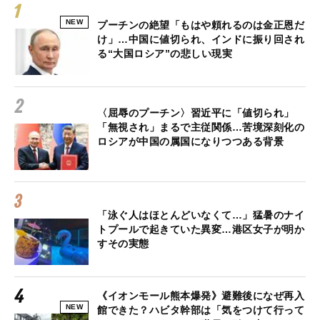
NEW
プーチンの絶望「もはや頼れるのは金正恩だ
け」…中国に値切られ、インドに振り回され
る“大国ロシア”の悲しい現実
〈屈辱のプーチン〉習近平に「値切られ」
「無視され」まるで主従関係…苦境深刻化の
ロシアが中国の属国になりつつある背景
「泳ぐ人はほとんどいなくて…」猛暑のナイ
トプールで起きていた異変…港区女子が明か
すその実態
《イオンモール熊本爆発》避難後になぜ再入
NEW
館できた？ハビタ幹部は「気をつけて行って