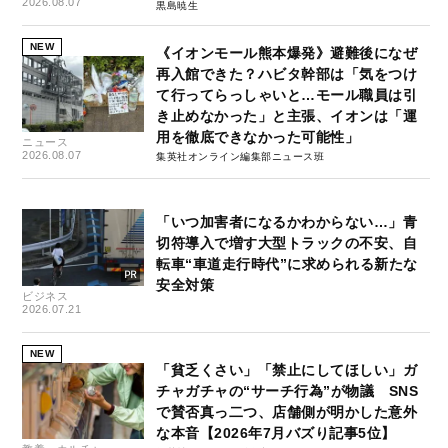
2026.08.07
黒島暁生
NEW
《イオンモール熊本爆発》避難後になぜ
再入館できた？ハビタ幹部は「気をつけ
て行ってらっしゃいと…モール職員は引
き止めなかった」と主張、イオンは「運
用を徹底できなかった可能性」
ニュース
2026.08.07
集英社オンライン編集部ニュース班
「いつ加害者になるかわからない…」青
切符導入で増す大型トラックの不安、自
転車“車道走行時代”に求められる新たな
安全対策
ビジネス
2026.07.21
NEW
「貧乏くさい」「禁止にしてほしい」ガ
チャガチャの“サーチ行為”が物議 SNS
で賛否真っ二つ、店舗側が明かした意外
な本音【2026年7月バズり記事5位】