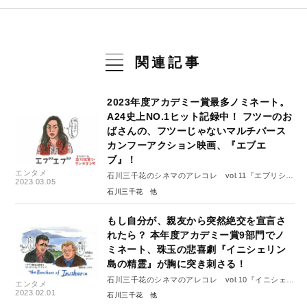
関連記事
2023年度アカデミー賞最多ノミネート。
A24史上NO.1ヒット記録中！ フツーのお
ばさんの、フツーじゃないマルチバース
カンフーアクション映画、『エブエ
ブ』！
エンタメ
石川三千花のシネマのアレコレ vol.11『エブリシン
2023.03.05
グ・エブリウェア・オール・アット・ワンス』
石川三千花
もし自分が、親友から突然絶交を宣言さ
れたら？ 本年度アカデミー賞9部門でノ
ミネート、珠玉の悲喜劇『イニシェリン
島の精霊』が胸に突き刺さる！
石川三千花のシネマのアレコレ vol.10『イニシェリ
エンタメ
ン島の精霊』
2023.02.01
石川三千花