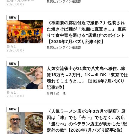
教養・カルチャー
集英社オンライン編集部
2026.08.07
NEW
《祇園祭の露店付近で撮影？》包装され
た焼きそば麺が「地面に直置き…」 夏祭
りで食中毒を避ける“店選び”のポイント
【2026年7月バズり記事4位】
暮らし
集英社オンライン編集部
2026.08.07
NEW
人気女流雀士が31歳で八丈島へ移住…家
賃15万円→3万円、1K→4LDK「東京では
壊れてしまうと…」【2026年7月バズり
記事3位】
暮らし
松岡千晶
2026.08.07
NEW
〈人気ラーメン店が1年3カ月で閉店〉原
因は「味」でも「売上」でもなく…名店
「渡なべ」のベテラン店主が明かした“想
定外の敵”【2026年7月バズり記事2位】