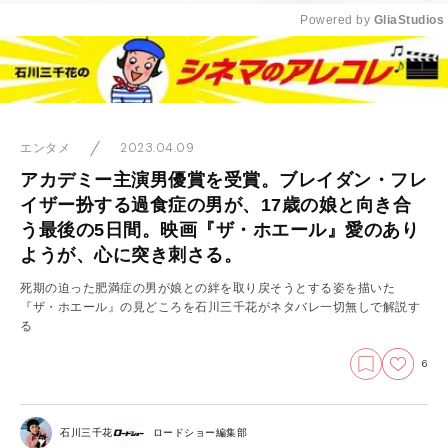
Powered by 
GliaStudios
Mute
2023.04.09
エンタメ
アカデミー主演男優賞を受賞。ブレイダン・フレ
イザー扮する過食症の男が、17歳の娘と向き合
う最後の5日間。映画『ザ・ホエール』愛のあり
ようが、心に突き刺さる。
死期の迫った肥満症の男が娘との絆を取り戻そうとする姿を描いた
『ザ・ホエール』の見どころを石川三千花がネタバレ一切無しで解説す
る
6
石川三千花
ロードショー編集部