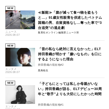
NEW
≪飯能≫「腹が減って食べ物を盗もう
と…」91歳女性殺害を供述したベトナム
国籍の男、在留資格なし…奪った車で“3
台追突”の逃走劇
ニュース
集英社オンライン編集部ニュース班
2026.08.07
NEW
「昔の私なら絶対に言えなかった」ELT
持田香織が明かす「嫌いなもの」を口に
するようになった理由
持田香織の現在地#2
エンタメ
黒島暁生
2026.08.07
NEW
「子どもにとっては私しか母親がいな
い」持田香織が語る、ELTデビュー30周
年と“歌手”よりも大切にしたかった時間
持田香織の現在地#1
エンタメ